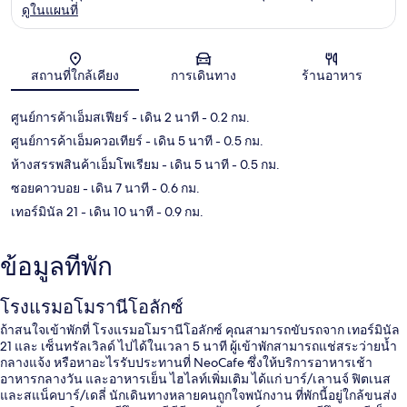
ดูในแผนที่
แผนที่
สถานที่ใกล้เคียง
การเดินทาง
ร้านอาหาร
ศูนย์การค้าเอ็มสเฟียร์
- เดิน 2 นาที
- 0.2 กม.
ศูนย์การค้าเอ็มควอเทียร์
- เดิน 5 นาที
- 0.5 กม.
ห้างสรรพสินค้าเอ็มโพเรียม
- เดิน 5 นาที
- 0.5 กม.
ซอยคาวบอย
- เดิน 7 นาที
- 0.6 กม.
เทอร์มินัล 21
- เดิน 10 นาที
- 0.9 กม.
ข้อมูลที่พัก
โรงแรมอโมรานีโอลักซ์
ถ้าสนใจเข้าพักที่ โรงแรมอโมรานีโอลักซ์ คุณสามารถขับรถจาก เทอร์มินัล
21 และ เซ็นทรัลเวิลด์ ไปได้ในเวลา 5 นาที ผู้เข้าพักสามารถแช่สระว่ายน้ำ
กลางแจ้ง หรือหาอะไรรับประทานที่ NeoCafe ซึ่งให้บริการอาหารเช้า
อาหารกลางวัน และอาหารเย็น ไฮไลท์เพิ่มเติม ได้แก่ บาร์/เลานจ์ ฟิตเนส
และสแน็คบาร์/เดลี่ นักเดินทางหลายคนถูกใจพนักงาน ที่พักนี้อยู่ใกล้ขนส่ง