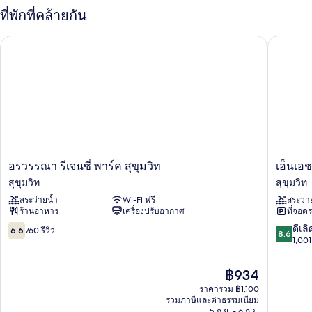
กับ
ที่พักที่คล้ายกัน
ห้อง
เอ็ก
อรวรรณา รีเจนซี่ พาร์ค สุขุมวิท
เอ็นเอช 
เซก
คิว
ทีฟ
อร
เอ็น
อรวรรณา รีเจนซี่ พาร์ค สุขุมวิท
เอ็นเอ
วรรณ
เอช
สุขุมวิท
สุขุมวิท
า
แบงค็
สระว่ายน้ำ
Wi-Fi ฟรี
สระว่า
รี
อก
ร้านอาหาร
เครื่องปรับอากาศ
ที่จอด
เจน
อโศก
ซี่
สุขุมวิท
6.6
8.6
ดีเลิ
6.6
760 รีวิว
8.6
พาร์
จาก
จาก
1,001 
ค
10,
10,
สุขุมวิท
760
ดี
ราคา
฿934
สุขุมวิท
รีวิว
เลิศ,
ปัจจุบัน
ราคารวม ฿1,100
1,001
คือ
รวมภาษีและค่าธรรมเนียม
รีวิว
฿934
5 ก.ย. - 6 ก.ย.