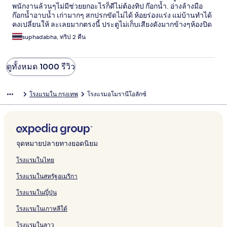
พนักงานล้วนๆไม่มีช่วยยกอะไรก็ดีไม่ต้องทิป ก๊อกน้ำ. อ่างล้างมือ
ก๊อกน้ำอาบน้ำ เก่ามากๆ สกปรกขัดไม่ได้ ห้อยร่องแร่ง แม่บ้านทำได้
คงเปลี่ยนให้ ละเลยมากตรงนี้ ประตูไม่เก็บเสียงดังมากข้างๆห้องปิด
เปิด อื่นๆดีคะปลอดภัยเดินทางคนเดียว สะดวกดี .. ใกล้เอาคอเทียร์
suphadabha, ทริป 2 คืน
และย่านของกินอาหารญี่ปุ่น อร่อย แพงได้ใจ
ดูทั้งหมด 1000 รีวิว
โรงแรมใน กรุงเทพ
โรงแรมอโมรานีโอลักซ์
จุดหมายปลายทางยอดนิยม
โรงแรมในไทย
โรงแรมในสหรัฐอเมริกา
โรงแรมในญี่ปุ่น
โรงแรมในเกาหลีใต้
โรงแรมในลาว