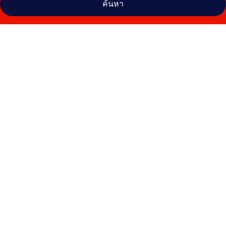
ค้นหา
คลัง
ภาพ
โรง
แร
มอ