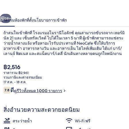
โมรา
่อน
ถัดไป
น้า
38+
ภาพรวม
ห้องพัก
ที่ตั้ง
นโยบายการเข้าพัก
นี
โอ
ถ้าสนใจเข้าพักที่ โรงแรมอโมรานีโอลักซ์ คุณสามารถขับรถจาก เทอร์มิ
นัล 21 และ เซ็นทรัลเวิลด์ ไปได้ในเวลา 5 นาที ผู้เข้าพักสามารถแช่สระ
ลัก
ว่ายน้ำกลางแจ้ง หรือหาอะไรรับประทานที่ NeoCafe ซึ่งให้บริการ
อาหารเช้า อาหารกลางวัน และอาหารเย็น ไฮไลท์เพิ่มเติม ได้แก่ บาร์/
เลานจ์ ฟิตเนส และสแน็คบาร์/เดลี่ นักเดินทางหลายคนถูกใจพนักงาน
ซ์
ที่พักนี้อยู่ใกล้ขนส่งสาธารณะ: เดิน 7 นาทีถึง สถานีบีทีเอสพร้อมพงษ์
และ 8 นาทีถึง สถานีเอ็มอาร์ทีสุขุมวิท
ราคา
฿2,516
ปัจจุบัน
ราคารวม ฿2,961
฿2,516
รวมภาษีและค่าธรรมเนียม
ด้านหน้าที่พัก
17 ส.ค. - 18 ส.ค.
รีวิว
ดี
7.8
ดูรีวิวทั้งหมด 1,000 รายการ
7.8 จาก 10
สิ่งอำนวยความสะดวกยอดนิยม
สระว่ายน้ำ
Wi-Fi ฟรี