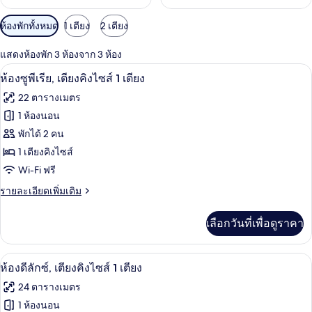
ตัว
ห้องพักทั้งหมด
1 เตียง
2 เตียง
กรอง
แสดงห้องพัก 3 ห้องจาก 3 ห้อง
ที่
ห้องซูพีเรีย, เตียงคิงไซส์ 1 เตียง | ตู้น
เปิด
มี
6
ห้องซูพีเรีย, เตียงคิงไซส์ 1 เตียง
ให้
ภาพถ่าย
22 ตารางเมตร
สำหรับ
ทั้งหมด
1 ห้องนอน
ห้อง
ของ
พักได้ 2 คน
พัก
ห้อง
1 เตียงคิงไซส์
Wi-Fi ฟรี
ซู
ราย
รายละเอียดเพิ่มเติม
พี
ละเอียด
เรีย,
เพิ่ม
เลือกวันที่เพื่อดูราคา
เติม
เตียง
เกี่ยว
คิง
กับ
ตู้นิรภัยในห้องพัก, โต๊ะทำงาน, ผ้าม่านก
เปิด
6
ห้อง
ห้องดีลักซ์, เตียงคิงไซส์ 1 เตียง
ไซส์
ซู
ภาพถ่าย
24 ตารางเมตร
พี
1
ทั้งหมด
เรีย,
1 ห้องนอน
เตียง