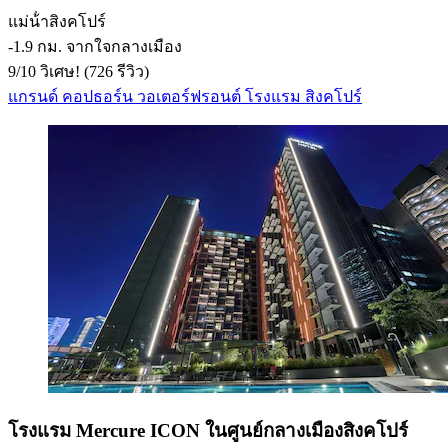
แม่น้ําสิงคโปร์
‐
1.9 กม. จากใจกลางเมือง
9
/
10
วิเศษ! (726 รีวิว)
แกรนด์ คอปธอร์น วอเตอร์ฟรอนต์ โรงแรม สิงคโปร์
โรงแรม Mercure ICON ในศูนย์กลางเมืองสิงคโปร์