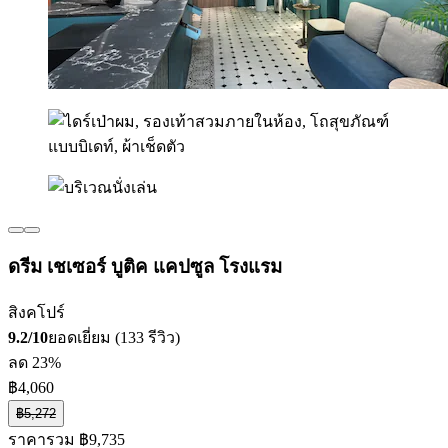
ดรีม เชเซอร์ บูติค แคปซูล โรงแรม
สิงคโปร์
9.2/10
ยอดเยี่ยม (133 รีวิว)
ลด 23%
฿4,060
฿5,272
ราคารวม ฿9,735