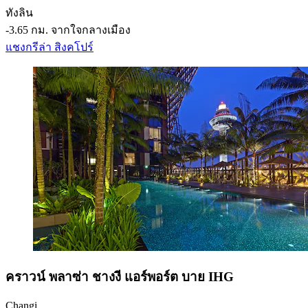
ทังลิน
‐
3.65 กม. จากใจกลางเมือง
แชงกรีล่า สิงคโปร์
คราวน์ พลาซ่า ชางงี แอร์พอร์ต บาย IHG
Changi