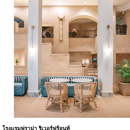
โรงแรมฟูราม่า ริเวอร์ฟร้อนท์