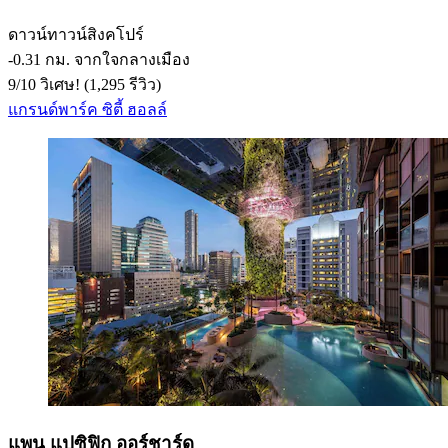
ดาวน์ทาวน์สิงคโปร์
‐
0.31 กม. จากใจกลางเมือง
9
/
10
วิเศษ! (1,295 รีวิว)
แกรนด์พาร์ค ซิตี้ ฮอลล์
แพน แปซิฟิก ออร์ชาร์ด