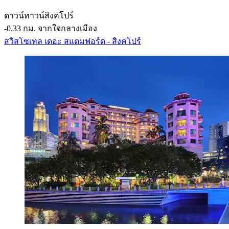
ดาวน์ทาวน์สิงคโปร์
‐
0.33 กม. จากใจกลางเมือง
สวิสโซเทล เดอะ สแตมฟอร์ด - สิงคโปร์