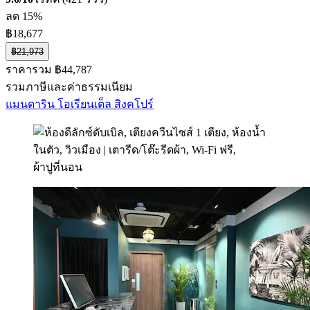
ลด 15%
฿18,677
฿21,973
ราคารวม ฿44,787
รวมภาษีและค่าธรรมเนียม
แมนดาริน โอเรียนเต็ล สิงคโปร์