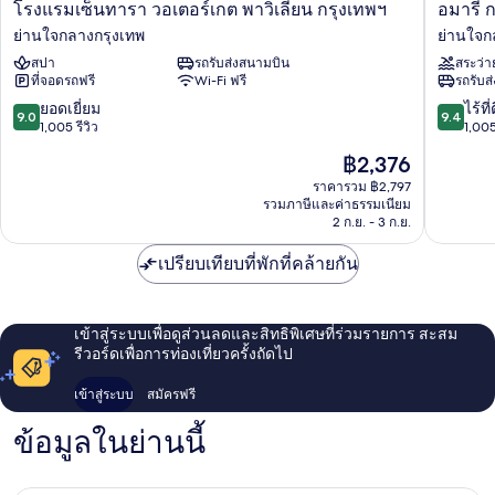
โรงแรม
อมา
โรงแรมเซ็นทารา วอเตอร์เกต พาวิเลียน กรุงเทพฯ
อมารี 
เซ็น
รี
ย่านใจกลางกรุงเทพ
ย่านใจก
ทารา
กรุงเทพ
สปา
รถรับส่งสนามบิน
สระว่า
วอ
ย่าน
ที่จอดรถฟรี
Wi-Fi ฟรี
รถรับส
เต
ใจกลาง
อร์
กรุงเทพ
9.0
9.4
ยอดเยี่ยม
ไร้ที่
9.0
9.4
เกต
จาก
จาก
1,005 รีวิว
1,005
พาวิเลียน
10,
10,
ราคา
฿2,376
กรุงเทพฯ
ยอด
ไร้
ปัจจุบัน
ย่าน
เยี่ยม,
ที่
ราคารวม ฿2,797
คือ
ใจกลาง
รวมภาษีและค่าธรรมเนียม
1,005
ติ,
฿2,376
2 ก.ย. - 3 ก.ย.
กรุงเทพ
รีวิว
1,005
รีวิว
เปรียบเทียบที่พักที่คล้ายกัน
เข้าสู่ระบบเพื่อดูส่วนลดและสิทธิพิเศษที่ร่วมรายการ สะสม
รีวอร์ดเพื่อการท่องเที่ยวครั้งถัดไป
เข้าสู่ระบบ
สมัครฟรี
ข้อมูลในย่านนี้