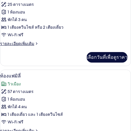
ทั้งหมด
25 ตารางเมตร
ของ
1 ห้องนอน
ห้อง
พักได้ 3 คน
1 เตียงควีนไซส์ หรือ 2 เตียงเดี่ยว
ลัก
Wi-Fi ฟรี
ซ์ชัว
ราย
รายละเอียดเพิ่มเติม
รี่
ละเอียด
เพิ่ม
เลือกวันที่เพื่อดูราคา
เติม
เกี่ยว
กับ
ห้องแฟมิลี่ | เตียงเมมโมรีโฟม, ตู้นิรภัย
เปิด
8
ห้อง
ห้องแฟมิลี่
ลัก
ภาพถ่าย
วิวเมือง
ซ์ชัว
ทั้งหมด
รี่
57 ตารางเมตร
ของ
1 ห้องนอน
ห้อง
พักได้ 4 คน
1 เตียงเดี่ยว และ 1 เตียงควีนไซส์
แฟ
Wi-Fi ฟรี
มิ
ราย
รายละเอียดเพิ่มเติม