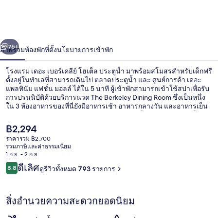
เบอร์
เคลีย์
่อน
ถัดไป
น้า
76+
ภาพรวม
ห้องพัก
ที่ตั้ง
นโยบายการเข้าพัก
โฮเต็ล
ประตู
โรงแรม เดอะ เบอร์เคลีย์ โฮเต็ล ประตูน้ำ มาพร้อมสโมสรสำหรับเด็กฟรี
ตั้งอยู่ในทำเลที่สามารถเดินไป ตลาดประตูน้ำ และ ศูนย์การค้า เดอะ
น้ำ
แพลทินัม แฟชั่น มอลล์ ได้ใน 5 นาที ผู้เข้าพักสามารถเข้าใช้สปาเพื่อรับ
การปรนนิบัติด้วยบริการนวด The Berkeley Dining Room ซึ่งเป็นหนึ่ง
ใน 3 ห้องอาหารของที่นี่ยังมีอาหารเช้า อาหารกลางวัน และอาหารเย็น
ให้บริการ ไฮไลท์เพิ่มเติมในโรงแรมสุดหรูแห่งนี้ ได้แก่ 2 สระว่ายน้ำ
กลางแจ้ง บาร์/เลานจ์ และฟิตเนส นักเดินทางล้วนประทับใจพนักงาน
ราคา
฿2,294
และระยะทางใกล้แหล่งช้อปปิ้ง ใกล้ขนส่งสาธารณะ: เดิน 8 นาทีถึง
ปัจจุบัน
ราคารวม ฿2,700
สถานีราชปรารภ และ 11 นาทีถึง สถานีรถไฟฟ้า BTS ชิดลม
฿2,294
รวมภาษีและค่าธรรมเนียม
บริเวณภายนอก
1 ก.ย. - 2 ก.ย.
รีวิว
ดีเลิศ
8.8
ดูรีวิวทั้งหมด 793 รายการ
8.8 จาก 10
สิ่งอำนวยความสะดวกยอดนิยม