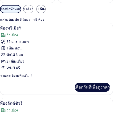
ตัว
ห้องพักทั้งหมด
2 เตียง
1 เตียง
กรอง
แสดงห้องพัก 8 ห้องจาก 8 ห้อง
ที่
ห้องพรีเมียร์ | เตียงเมมโมรีโฟม, ตู้นิรภ
เปิด
มี
7
ห้องพรีเมียร์
ให้
ภาพถ่าย
วิวเมือง
สำหรับ
ทั้งหมด
35 ตารางเมตร
ห้อง
ของ
1 ห้องนอน
พัก
ห้อง
พักได้ 3 คน
2 เตียงเดี่ยว
พรีเมียร์
Wi-Fi ฟรี
ราย
รายละเอียดเพิ่มเติม
ละเอียด
เพิ่ม
เลือกวันที่เพื่อดูราคา
เติม
เกี่ยว
กับ
ห้องลักซ์ชัวรี่ | เตียงเมมโมรีโฟม, ตู้นิร
เปิด
8
ห้อง
ห้องลักซ์ชัวรี่
พรีเมียร์
ภาพถ่าย
วิวเมือง