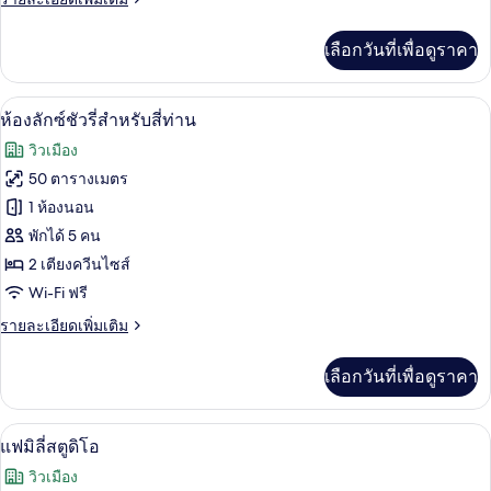
ลี่
ละเอียด
เพิ่ม
เลือกวันที่เพื่อดูราคา
เติม
เกี่ยว
กับ
ห้องลักซ์ชัวรี่สำหรับสี่ท่าน | เตียงเมมโม
เปิด
7
ห้อง
ห้องลักซ์ชัวรี่สำหรับสี่ท่าน
แฟ
ภาพถ่าย
วิวเมือง
มิ
ทั้งหมด
ลี่
50 ตารางเมตร
ของ
1 ห้องนอน
ห้อง
พักได้ 5 คน
2 เตียงควีนไซส์
ลัก
Wi-Fi ฟรี
ซ์ชัว
ราย
รายละเอียดเพิ่มเติม
รี่
ละเอียด
สำหรับ
เพิ่ม
เลือกวันที่เพื่อดูราคา
เติม
สี่
เกี่ยว
กับ
ท่าน
แฟมิลี่สตูดิโอ | เตียงเมมโมรีโฟม, ตู้นิร
เปิด
10
ห้อง
แฟมิลี่สตูดิโอ
ลัก
ภาพถ่าย
วิวเมือง
ซ์ชัว