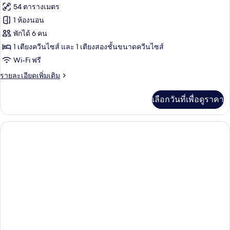
ทั้งหมด
รี่
54 ตารางเมตร
สำหรับ
ของ
1 ห้องนอน
สี่
ท่าน
แฟ
พักได้ 6 คน
1 เตียงควีนไซส์ และ 1 เตียงสองชั้นขนาดควีนไซส์
มิ
Wi-Fi ฟรี
ลี่
ราย
รายละเอียดเพิ่มเติม
สตู
ละเอียด
ดิโอ
เพิ่ม
เลือกวันที่เพื่อดูราคา
เติม
เกี่ยว
กับ
แฟ
มิ
ลี่
สตู
ดิ
โอ