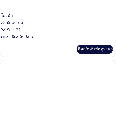
ห้องพัก
พักได้ 1 คน
Wi-Fi ฟรี
ราย
รายละเอียดเพิ่มเติม
ละเอียด
เพิ่ม
เลือกวันที่เพื่อดูราคา
เติม
เกี่ยว
กับ
ห้อง
พัก