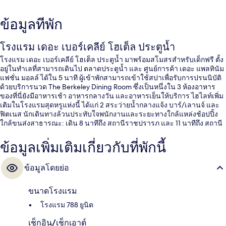
ข้อมูลที่พัก
โรงแรม เดอะ เบอร์เคลีย์ โฮเต็ล ประตูน้ำ
โรงแรม เดอะ เบอร์เคลีย์ โฮเต็ล ประตูน้ำ มาพร้อมสโมสรสำหรับเด็กฟรี ตั้ง
อยู่ในทำเลที่สามารถเดินไป ตลาดประตูน้ำ และ ศูนย์การค้า เดอะ แพลทินัม
แฟชั่น มอลล์ ได้ใน 5 นาที ผู้เข้าพักสามารถเข้าใช้สปาเพื่อรับการปรนนิบัติ
ด้วยบริการนวด The Berkeley Dining Room ซึ่งเป็นหนึ่งใน 3 ห้องอาหาร
ของที่นี่ยังมีอาหารเช้า อาหารกลางวัน และอาหารเย็นให้บริการ ไฮไลท์เพิ่ม
เติมในโรงแรมสุดหรูแห่งนี้ ได้แก่ 2 สระว่ายน้ำกลางแจ้ง บาร์/เลานจ์ และ
ฟิตเนส นักเดินทางล้วนประทับใจพนักงานและระยะทางใกล้แหล่งช้อปปิ้ง
ใกล้ขนส่งสาธารณะ: เดิน 8 นาทีถึง สถานีราชปรารภ และ 11 นาทีถึง สถานี
รถไฟฟ้า BTS ชิดลม
ข้อมูลเพิ่มเติมเกี่ยวกับที่พักนี้
ข้อมูลโดยย่อ
ขนาดโรงแรม
โรงแรม 788 ยูนิต
เช็กอิน/เช็กเอาต์