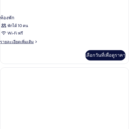
ห้องพัก
พักได้ 10 คน
Wi-Fi ฟรี
ราย
รายละเอียดเพิ่มเติม
ละเอียด
เพิ่ม
เลือกวันที่เพื่อดูราคา
เติม
เกี่ยว
กับ
ห้อง
พัก