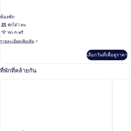
ห้องพัก
พักได้ 1 คน
Wi-Fi ฟรี
ราย
รายละเอียดเพิ่มเติม
ละเอียด
เพิ่ม
เลือกวันที่เพื่อดูราคา
เติม
เกี่ยว
กับ
ที่พักที่คล้ายกัน
ห้อง
พัก
โรงแรมเซ็นทารา วอเตอร์เกต พาวิเลียน กรุงเทพฯ
อมารี กร