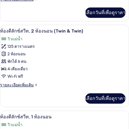
2
Twin)
ละเอียด
ห้อง
เพิ่ม
เลือกวันที่เพื่อดูราคา
เติม
นอน
เกี่ยว
(Twin
กับ
เครื่องนอนระดับพรีเมียม, ผ้านวมขนเป็ด, 
เปิด
&
5
ห้อง
ห้องดีลักซ์สวีท, 2 ห้องนอน (Twin & Twin)
พรีเมียร์
Twin)
ภาพถ่าย
วิวแม่น้ำ
สวี
ทั้งหมด
ท,
125 ตารางเมตร
2
ของ
2 ห้องนอน
ห้อง
นอน
ห้อง
พักได้ 6 คน
(Twin
4 เตียงเดี่ยว
ดี
&
Wi-Fi ฟรี
Twin)
ลัก
ราย
รายละเอียดเพิ่มเติม
ซ์
ละเอียด
สวีท,
เพิ่ม
เลือกวันที่เพื่อดูราคา
เติม
2
เกี่ยว
ห้อง
กับ
วิวจากห้องพัก
เปิด
5
ห้อง
ห้องดีลักซ์สวีท, 1 ห้องนอน
นอน
ดี
ภาพถ่าย
วิวแม่น้ำ
(Twin
ลัก