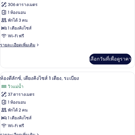
ทั้งหมด
2
306 ตารางเมตร
ห้อง
ของ
1 ห้องนอน
นอน
(Ambassador)
ห้อง
พักได้ 3 คน
1 เตียงคิงไซส์
รอยัล
Wi-Fi ฟรี
สวีท
ราย
รายละเอียดเพิ่มเติม
ละเอียด
เพิ่ม
เลือกวันที่เพื่อดูราคา
เติม
เกี่ยว
กับ
ห้องดีลักซ์, เตียงคิงไซส์ 1 เตียง, ระเบีย
เปิด
6
ห้อง
ห้องดีลักซ์, เตียงคิงไซส์ 1 เตียง, ระเบียง
รอยัล
ภาพถ่าย
วิวแม่น้ำ
สวี
ทั้งหมด
ท
37 ตารางเมตร
ของ
1 ห้องนอน
ห้อง
พักได้ 2 คน
1 เตียงคิงไซส์
ดี
Wi-Fi ฟรี
ลัก
ราย
รายละเอียดเพิ่มเติม