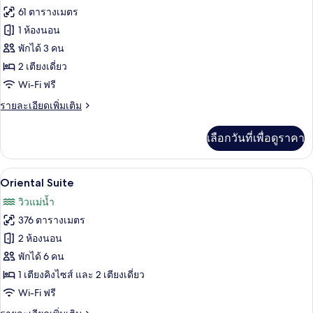
1
ทั้งหมด
รา
61 ตารางเมตร
เตียง,
มิก,
ของ
1 ห้องนอน
เตียง
วิว
คิง
ห้อง
พักได้ 3 คน
แม่น้ำ
ไซส์
2 เตียงเดี่ยว
พา
1
Wi-Fi ฟรี
เตียง,
โน
วิว
ราย
รายละเอียดเพิ่มเติม
รา
แม่น้ำ
ละเอียด
มิก,
เพิ่ม
เลือกวันที่เพื่อดูราคา
เติม
เตียง
เกี่ยว
กับ
เดี่ยว
Oriental Suite | เครื่องนอนระดับพรีเมียม
เปิด
10
ห้อง
Oriental Suite
2
พา
ภาพถ่าย
วิวแม่น้ำ
โน
เตียง,
ทั้งหมด
รา
376 ตารางเมตร
วิว
มิก,
ของ
2 ห้องนอน
เตียง
แม่น้ำ
Oriental
เดี่ยว
พักได้ 6 คน
2
Suite
1 เตียงคิงไซส์ และ 2 เตียงเดี่ยว
เตียง,
Wi-Fi ฟรี
วิว
แม่น้ำ
ราย