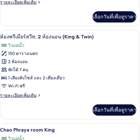
ราย
รายละเอียดเพิ่มเติม
1
ละเอียด
ห้อง
เพิ่ม
เลือกวันที่เพื่อดูราคา
เติม
นอน
เกี่ยว
กับ
เครื่องนอนระดับพรีเมียม, ผ้านวมขนเป็ด, 
เปิด
8
ห้อง
ห้องพรีเมียร์สวีท, 2 ห้องนอน (King & Twin)
พรีเมียร์
ภาพถ่าย
วิวแม่น้ำ
สวี
ทั้งหมด
ท,
150 ตารางเมตร
1
ของ
2 ห้องนอน
ห้อง
นอน
ห้อง
พักได้ 7 คน
1 เตียงคิงไซส์ และ 2 เตียงเดี่ยว
พรีเมียร์
Wi-Fi ฟรี
สวีท,
ราย
รายละเอียดเพิ่มเติม
2
ละเอียด
ห้อง
เพิ่ม
เลือกวันที่เพื่อดูราคา
เติม
นอน
เกี่ยว
(King
กับ
Chao Phraya room King | เครื่องนอนระดั
เปิด
&
5
ห้อง
Chao Phraya room King
พรีเมียร์
Twin)
ภาพถ่าย
วิวแม่น้ำ
สวี