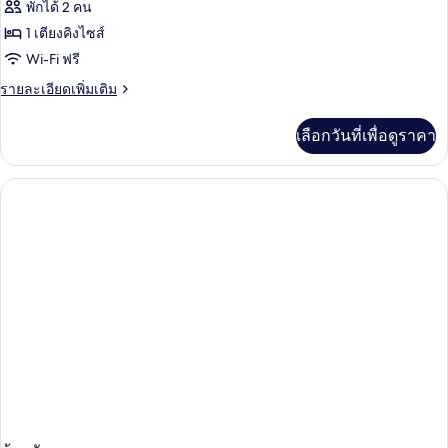
ทั้งหมด
พักได้ 2 คน
ของ
1 เตียงคิงไซส์
Deluxe
Wi-Fi ฟรี
Balcony
ราย
รายละเอียดเพิ่มเติม
Room
ละเอียด
เพิ่ม
King
เลือกวันที่เพื่อดูราคา
เติม
เกี่ยว
กับ
Deluxe
Balcony
Room
King