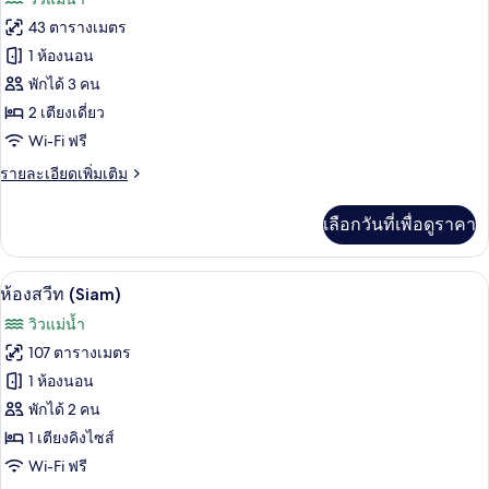
เตียง
ทั้งหมด
คิง
43 ตารางเมตร
ไซส์
ของ
1 ห้องนอน
1
เตียง
ห้อง
พักได้ 3 คน
2 เตียงเดี่ยว
พรีเมียร์,
Wi-Fi ฟรี
เตียง
ราย
รายละเอียดเพิ่มเติม
เดี่ยว
ละเอียด
2
เพิ่ม
เลือกวันที่เพื่อดูราคา
เติม
เตียง
เกี่ยว
กับ
ห้องสวีท (Siam) | วิวจากห้องพัก
เปิด
6
ห้อง
ห้องสวีท (Siam)
พรีเมียร์,
ภาพถ่าย
วิวแม่น้ำ
เตียง
ทั้งหมด
เดี่ยว
107 ตารางเมตร
2
ของ
1 ห้องนอน
เตียง
ห้อง
พักได้ 2 คน
1 เตียงคิงไซส์
สวีท
Wi-Fi ฟรี
(Siam)