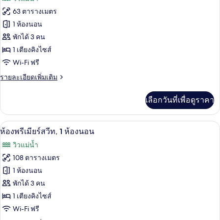
ท
ทั้งหมด
(Selandia)
63 ตารางเมตร
ของ
1 ห้องนอน
Mandarin,
พักได้ 3 คน
ห้อง
1 เตียงคิงไซส์
พัก,
Wi-Fi ฟรี
เตียง
ราย
รายละเอียดเพิ่มเติม
ละเอียด
คิง
เพิ่ม
เลือกวันที่เพื่อดูราคา
เติม
ไซส์
เกี่ยว
1
กับ
เครื่องนอนระดับพรีเมียม, ผ้านวมขนเป็ด, 
เปิด
7
Mandarin,
เตียง
ห้องพรีเมียร์สวีท, 1 ห้องนอน
ห้อง
ภาพถ่าย
วิวแม่น้ำ
พัก,
ทั้งหมด
เตียง
108 ตารางเมตร
คิง
ของ
1 ห้องนอน
ไซส์
1
ห้อง
พักได้ 3 คน
เตียง
1 เตียงคิงไซส์
พรีเมียร์
Wi-Fi ฟรี
สวีท,