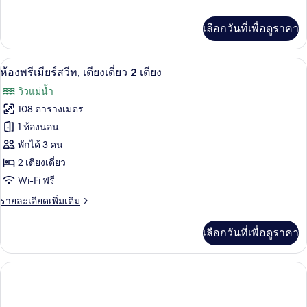
ซ์
ละเอียด
สวีท,
เพิ่ม
เลือกวันที่เพื่อดูราคา
เติม
เตียง
เกี่ยว
กับ
เดี่ยว
เครื่องนอนระดับพรีเมียม, ผ้านวมขนเป็ด, 
เปิด
9
ห้อง
ห้องพรีเมียร์สวีท, เตียงเดี่ยว 2 เตียง
2
ดี
ภาพถ่าย
วิวแม่น้ำ
ลัก
เตียง
ทั้งหมด
ซ์
108 ตารางเมตร
สวี
ของ
1 ห้องนอน
ท,
เตียง
ห้อง
พักได้ 3 คน
เดี่ยว
2 เตียงเดี่ยว
พรีเมียร์
2
Wi-Fi ฟรี
เตียง
สวีท,
ราย
รายละเอียดเพิ่มเติม
เตียง
ละเอียด
เดี่ยว
เพิ่ม
เลือกวันที่เพื่อดูราคา
เติม
2
เกี่ยว
เตียง
กับ
ห้อง
พรีเมียร์
สวี