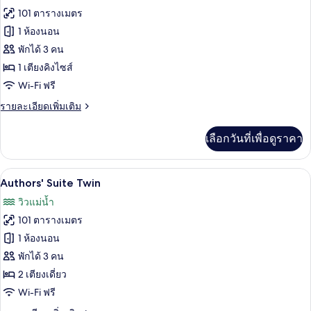
ทั้งหมด
เตียง
101 ตารางเมตร
คิง
ของ
1 ห้องนอน
ไซส์
Authors'
1
พักได้ 3 คน
เตียง
Suite
1 เตียงคิงไซส์
(Chao
King
Wi-Fi ฟรี
Phraya)
ราย
รายละเอียดเพิ่มเติม
ละเอียด
เพิ่ม
เลือกวันที่เพื่อดูราคา
เติม
เกี่ยว
กับ
Authors' Suite Twin | เครื่องนอนระดับพรี
เปิด
6
Authors'
Authors' Suite Twin
Suite
ภาพถ่าย
วิวแม่น้ำ
King
ทั้งหมด
101 ตารางเมตร
ของ
1 ห้องนอน
Authors'
พักได้ 3 คน
Suite
2 เตียงเดี่ยว
Twin
Wi-Fi ฟรี