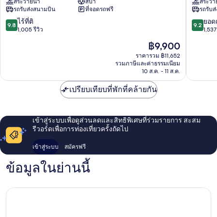
สระว่ายน้ำ
สปา
สระว่า
น
ลา
รถรับส่งสนามบิน
ที่จอดรถฟรี
รถรับส
นิน
กรุงเทพ
ซูลา
ย่าน
9.8
9.2
ไร้ที่ติ
ยอดเ
9.8
9.2
กรุงเทพฯ
ใจกลาง
จาก
จาก
1,005 รีวิว
1,537 
ริม
กรุงเทพ
10,
10,
ราคา
฿9,900
แม่น้ำ
ไร้
ยอด
ปัจจุบัน
เจ้าพระยา
ที่
เยี่ยม,
ราคารวม ฿11,652
คือ
รวมภาษีและค่าธรรมเนียม
ติ,
1,537
฿9,900
10 ส.ค. - 11 ส.ค.
1,005
รีวิว
รีวิว
เปรียบเทียบที่พักที่คล้ายกัน
เข้าสู่ระบบเพื่อดูส่วนลดและสิทธิพิเศษที่ร่วมรายการ สะสม
รีวอร์ดเพื่อการท่องเที่ยวครั้งถัดไป
เข้าสู่ระบบ
สมัครฟรี
ข้อมูลในย่านนี้