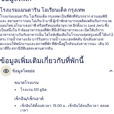
โรงแรมแมนดาริน โอเรียนเต็ล กรุงเทพ
โรงแรมแมนดาริน โอเรียนเต็ล กรุงเทพ เป็นที่พักที่ขับรถจาก สวนลุมพินี
และ สยามพารากอน ไม่เกิน 5 นาที ผู้เข้าพักสามารถเพลิดเพลินกับการนวด
แผนไทย อโรมาเธอราพี หรือทรีทเมนท์อายุรเวท อีกทั้งแวะ Lord Jim's ซึ่ง
เป็นหนึ่งใน 11 ห้องอาหารของที่พัก ที่นี่เสิร์ฟอาหารทะเล เปิดให้บริการ
อาหารกลางวันกับอาหารเย็น ไฮไลท์เพิ่มเติมในโรงแรมสุดหรูแห่งนี้ ได้แก่ 2
สระว่ายน้ำกลางแจ้ง บาร์ริมสระว่ายน้ำ และเฮลท์คลับ นักเดินทางเท
คะแนนให้พนักงานและสภาพที่พัก ที่พักนี้อยู่ใกล้ขนส่งสาธารณะ: เดิน 10
นาทีถึง สถานีบีทีเอสสะพานตากสิน
ข้อมูลเพิ่มเติมเกี่ยวกับที่พักนี้
ข้อมูลโดยย่อ
ขนาดโรงแรม
โรงแรม 331 ยูนิต
เช็กอิน/เช็กเอาต์
เช็กอินได้ตั้งแต่เวลา: 15:00 น., เช็กอินได้จนถึงเวลา: ตลอด
เวลา