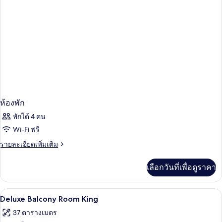
ท,
เตียง
เดี่ยว
2
เตียง
ห้องพัก
พักได้ 4 คน
Wi-Fi ฟรี
ราย
รายละเอียดเพิ่มเติม
ละเอียด
เพิ่ม
เลือกวันที่เพื่อดูราคา
เติม
เกี่ยว
กับ
เครื่องนอนระดับพรีเมียม, ผ้านวมขนเป็ด, 
เปิด
2
ห้อง
Deluxe Balcony Room King
พัก
ภาพถ่าย
37 ตารางเมตร