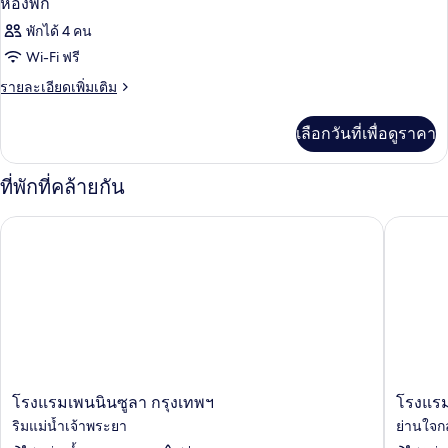
ห้องพัก
พักได้ 4 คน
Wi-Fi ฟรี
ราย
รายละเอียดเพิ่มเติม
ละเอียด
เพิ่ม
เลือกวันที่เพื่อดูราคา
เติม
เกี่ยว
กับ
ที่พักที่คล้ายกัน
ห้อง
พัก
โรงแรมเพนนินซูลา กรุงเทพฯ
โรงแรมแ
โรง
โรงแรม
โรงแรมเพนนินซูลา กรุงเทพฯ
โรงแรม
แรม
แช
ริมแม่น้ำเจ้าพระยา
ย่านใจก
เพ
งกรี-