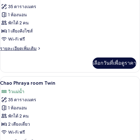
ทั้งหมด
ท,
35 ตารางเมตร
2
ของ
1 ห้องนอน
ห้อง
Chao
นอน
พักได้ 2 คน
(King
Phraya
1 เตียงคิงไซส์
&
room
Wi-Fi ฟรี
Twin)
King
ราย
รายละเอียดเพิ่มเติม
ละเอียด
เพิ่ม
เลือกวันที่เพื่อดูราคา
เติม
เกี่ยว
กับ
Chao Phraya room Twin | เครื่องนอนระดั
เปิด
5
Chao
Chao Phraya room Twin
Phraya
ภาพถ่าย
วิวแม่น้ำ
room
ทั้งหมด
King
35 ตารางเมตร
ของ
1 ห้องนอน
Chao
พักได้ 2 คน
Phraya
2 เตียงเดี่ยว
room
Wi-Fi ฟรี
Twin