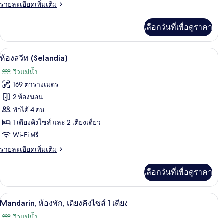
ราย
รายละเอียดเพิ่มเติม
ละเอียด
เพิ่ม
เลือกวันที่เพื่อดูราคา
เติม
เกี่ยว
กับ
ห้องสวีท (Selandia) | เครื่องนอนระดับพรี
เปิด
11
ห้อง
ห้องสวีท (Selandia)
สวี
ภาพถ่าย
วิวแม่น้ำ
ท
ทั้งหมด
(Siam)
169 ตารางเมตร
ของ
2 ห้องนอน
ห้อง
พักได้ 4 คน
1 เตียงคิงไซส์ และ 2 เตียงเดี่ยว
สวีท
Wi-Fi ฟรี
(Selandia)
ราย
รายละเอียดเพิ่มเติม
ละเอียด
เพิ่ม
เลือกวันที่เพื่อดูราคา
เติม
เกี่ยว
กับ
Mandarin, ห้องพัก, เตียงคิงไซส์ 1 เตียง 
เปิด
5
ห้อง
Mandarin, ห้องพัก, เตียงคิงไซส์ 1 เตียง
สวี
ภาพถ่าย
วิวแม่น้ำ