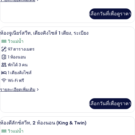
ซ์,
ละเอียด
เตียง
เพิ่ม
เลือกวันที่เพื่อดูราคา
เติม
คิง
เกี่ยว
กับ
ไซส์
ห้องจูเนียร์สวีท, เตียงคิงไซส์ 1 เตียง, ร
เปิด
5
ห้อง
ห้องจูเนียร์สวีท, เตียงคิงไซส์ 1 เตียง, ระเบียง
1
ดี
ภาพถ่าย
วิวแม่น้ำ
ลัก
เตียง,
ทั้งหมด
ซ์,
97 ตารางเมตร
ระเบียง
เตียง
ของ
1 ห้องนอน
คิง
ไซส์
ห้อง
พักได้ 3 คน
1
1 เตียงคิงไซส์
จู
เตียง,
Wi-Fi ฟรี
ระเบียง
เนียร์
ราย
รายละเอียดเพิ่มเติม
สวีท,
ละเอียด
เตียง
เพิ่ม
เลือกวันที่เพื่อดูราคา
เติม
คิง
เกี่ยว
กับ
ไซส์
เครื่องนอนระดับพรีเมียม, ผ้านวมขนเป็ด, 
เปิด
6
ห้อง
ห้องดีลักซ์สวีท, 2 ห้องนอน (King & Twin)
1
จู
ภาพถ่าย
วิวแม่น้ำ
เนียร์
เตียง,