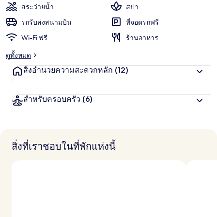
พัก
แ
สระว่ายน้ำ
สปา
ชื่น
น
น
รถรับส่งสนามบิน
ที่จอดรถฟรี
ชอบ
สู
Wi-Fi ฟรี
ร้านอาหาร
ง
สุ
ดูทั้งหมด
ด
จ
สิ่งอำนวยความสะดวกหลัก
(12)
า
ก
นั
สำหรับครอบครัว
(6)
ก
เ
ดิ
น
ท
า
สิ่งที่เราชอบในที่พักแห่งนี้
ง