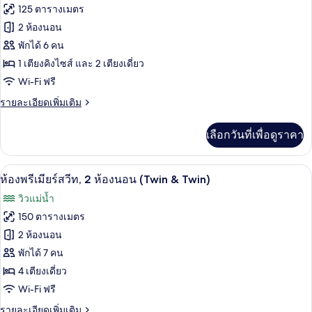
ทั้งหมด
สวี
125 ตารางเมตร
ระเบียง
ท,
ของ
2 ห้องนอน
เตียง
คิง
ห้อง
พักได้ 6 คน
ไซส์
1 เตียงคิงไซส์ และ 2 เตียงเดี่ยว
ดี
1
Wi-Fi ฟรี
เตียง,
ลัก
ระเบียง
ราย
รายละเอียดเพิ่มเติม
ซ์
ละเอียด
สวีท,
เพิ่ม
เลือกวันที่เพื่อดูราคา
เติม
2
เกี่ยว
ห้อง
กับ
เครื่องนอนระดับพรีเมียม, ผ้านวมขนเป็ด, 
เปิด
9
ห้อง
ห้องพรีเมียร์สวีท, 2 ห้องนอน (Twin & Twin)
นอน
ดี
ภาพถ่าย
วิวแม่น้ำ
(King
ลัก
ทั้งหมด
ซ์
&
150 ตารางเมตร
สวี
Twin)
ของ
2 ห้องนอน
ท,
2
ห้อง
พักได้ 7 คน
ห้อง
4 เตียงเดี่ยว
พรีเมียร์
นอน
Wi-Fi ฟรี
(King
สวีท,
&
ราย
รายละเอียดเพิ่มเติม