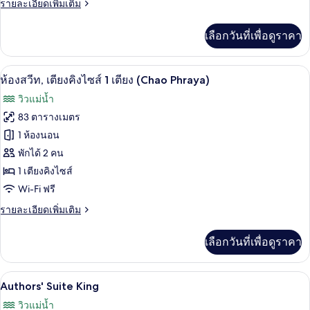
ราย
รายละเอียดเพิ่มเติม
ละเอียด
เพิ่ม
เลือกวันที่เพื่อดูราคา
เติม
เกี่ยว
กับ
ห้องสวีท, เตียงคิงไซส์ 1 เตียง (Chao Phr
เปิด
5
Chao
ห้องสวีท, เตียงคิงไซส์ 1 เตียง (Chao Phraya)
Phraya
ภาพถ่าย
วิวแม่น้ำ
room
ทั้งหมด
Twin
83 ตารางเมตร
ของ
1 ห้องนอน
ห้อง
พักได้ 2 คน
1 เตียงคิงไซส์
สวีท,
Wi-Fi ฟรี
เตียง
ราย
รายละเอียดเพิ่มเติม
คิง
ละเอียด
ไซส์
เพิ่ม
เลือกวันที่เพื่อดูราคา
เติม
1
เกี่ยว
เตียง
กับ
Authors' Suite King | เครื่องนอนระดับพรี
เปิด
6
ห้อง
Authors' Suite King
(Chao
สวี
ภาพถ่าย
Phraya)
วิวแม่น้ำ
ท,