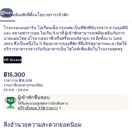
ริน
่อน
ถัดไป
น้า
168+
ภาพรวม
ห้องพัก
ที่ตั้ง
นโยบายการเข้าพัก
โอ
เรียน
โรงแรมแมนดาริน โอเรียนเต็ล กรุงเทพ เป็นที่พักที่ขับรถจาก สวนลุมพินี
และ สยามพารากอน ไม่เกิน 5 นาที ผู้เข้าพักสามารถเพลิดเพลินกับการ
เต็ล
นวดแผนไทย อโรมาเธอราพี หรือทรีทเมนท์อายุรเวท อีกทั้งแวะ Lord
Jim's ซึ่งเป็นหนึ่งใน 11 ห้องอาหารของที่พัก ที่นี่เสิร์ฟอาหารทะเล เปิดให้
บริการอาหารกลางวันกับอาหารเย็น ไฮไลท์เพิ่มเติมในโรงแรมสุดหรู
กรุงเทพ
แห่งนี้ ได้แก่ 2 สระว่ายน้ำกลางแจ้ง บาร์ริมสระว่ายน้ำ และเฮลท์คลับ
นักเดินทางเทคะแนนให้พนักงานและสภาพที่พัก ที่พักนี้อยู่ใกล้ขนส่ง
VIP Access
สาธารณะ: เดิน 10 นาทีถึง สถานีบีทีเอสสะพานตากสิน
ราคา
฿15,300
ห้องรอยัลสวีท | เครื่องนอนระดับพรีเมียม,
ปัจจุบัน
ราคารวม ฿18,008
฿15,300
รวมภาษีและค่าธรรมเนียม
23 ส.ค. - 24 ส.ค.
รีวิว
9.8
ผู้เข้าพักชื่นชอบ
ไ
จาก
ได้รับคะแนนสูงสุดจากนักเดินทาง
ด้
ดูรีวิวทั้งหมด 778 รายการ
10,
รั
ผู้
บ
สิ่งอำนวยความสะดวกยอดนิยม
ค
เข้า
ะ