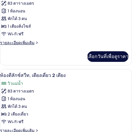
ทั้งหมด
ซ์
&
83 ตารางเมตร
สวี
Twin)
ของ
1 ห้องนอน
ท,
2
ห้อง
พักได้ 3 คน
ห้อง
1 เตียงคิงไซส์
ดี
นอน
Wi-Fi ฟรี
(Twin
ลัก
&
ราย
รายละเอียดเพิ่มเติม
ซ์
Twin)
ละเอียด
สวีท,
เพิ่ม
เลือกวันที่เพื่อดูราคา
เติม
1
เกี่ยว
ห้อง
กับ
วิวจากห้องพัก
เปิด
5
ห้อง
ห้องดีลักซ์สวีท, เตียงเดี่ยว 2 เตียง
นอน
ดี
ภาพถ่าย
วิวแม่น้ำ
ลัก
ทั้งหมด
ซ์
83 ตารางเมตร
สวี
ของ
1 ห้องนอน
ท,
1
ห้อง
พักได้ 3 คน
ห้อง
2 เตียงเดี่ยว
ดี
นอน
Wi-Fi ฟรี
ลัก
ราย
รายละเอียดเพิ่มเติม