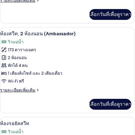
รายละเอียดเพิ่มเติม
ละเอียด
เพิ่ม
เลือกวันที่เพื่อดูราคา
เติม
เกี่ยว
กับ
ห้องสวีท, 2 ห้องนอน (Ambassador) | เครื
เปิด
6
Oriental
ห้องสวีท, 2 ห้องนอน (Ambassador)
Suite
ภาพถ่าย
วิวแม่น้ำ
ทั้งหมด
173 ตารางเมตร
ของ
2 ห้องนอน
ห้อง
พักได้ 4 คน
1 เตียงคิงไซส์ และ 2 เตียงเดี่ยว
สวีท,
Wi-Fi ฟรี
2
ห้อง
ราย
รายละเอียดเพิ่มเติม
ละเอียด
นอน
เพิ่ม
เลือกวันที่เพื่อดูราคา
เติม
(Ambassador)
เกี่ยว
กับ
ห้องรอยัลสวีท | ห้องน้ำ | ฝักบัว, ของใช
เปิด
6
ห้อง
ห้องรอยัลสวีท
สวี
ภาพถ่าย
วิวแม่น้ำ
ท,