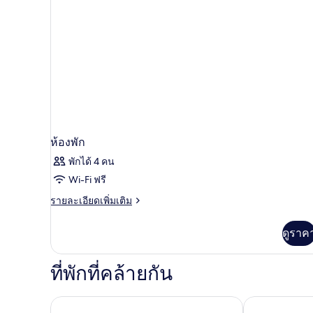
ห้องพัก
พักได้ 4 คน
Wi-Fi ฟรี
ราย
รายละเอียดเพิ่มเติม
ละเอียด
เพิ่ม
ดูราค
เติม
เกี่ยว
กับ
ที่พักที่คล้ายกัน
ห้อง
พัก
สินสุวรรณ แอร์พอร์ต สวีท
ดีวาลักซ์ รีส