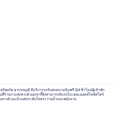
บริเวณภายน
ร์พอร์ต สุวรรณภูมิ มีบริการรถรับส่งสนามบินฟรี (24 ชั่วโมง)ผู้เข้าพัก
ี่ร้านกาแฟ/คาเฟ่ นอกจากี้ยังสามารถขับรถไป เดอะมอลล์ไลฟ์สโตร์
เดินทางล้วนแล้วแต่ประทับใจสระว่ายน้ำและพนักงาน
บริเวณภายน