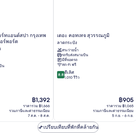
เดอะ
สอร์ทแอนด์สปา กรุงเทพ
เดอะ คอทเทจ สุวรรณภูมิ
คอ
แอร์พอร์ต
ลาดกระบัง
ทเทจ
ย
สระว่ายน้ำ
สุวรรณภูมิ
รถรับส่งสนามบิน
ลาดกระบัง
มีที่จอดรถ
Wi-Fi ฟรี
บิน
8.8
ดีเลิศ
8.8
จาก
1,010 รีวิว
10,
ดี
เลิศ,
ราคา
ราคา
฿1,392
฿905
1,010
ปัจจุบัน
ปัจจุบัน
รีวิว
ราคารวม ฿1,666
ราคารวม ฿1,065
คือ
คือ
รวมภาษีและค่าธรรมเนียม
รวมภาษีและค่าธรรมเนียม
฿1,392
฿905
7 ส.ค. - 8 ส.ค.
5 ก.ย. - 6 ก.ย.
เปรียบเทียบที่พักที่คล้ายกัน