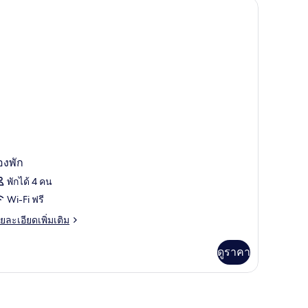
ำงาน, Wi-Fi ฟรี, ผ้าปูที่นอน
luxe
ol
ew
องพัก
พักได้ 4 คน
Wi-Fi ฟรี
ย
ยละเอียดเพิ่มเติม
เอียด
่ม
ดูราคา
ิม
่ยว
อง