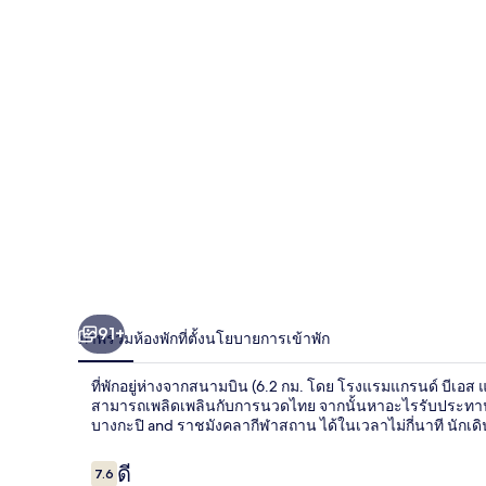
รนด์
บี
เอส
แอร์
พอร์ต
สุวรรณภูมิ
91+
ภาพรวม
ห้องพัก
ที่ตั้ง
นโยบายการเข้าพัก
ที่พักอยู่ห่างจากสนามบิน (6.2 กม. โดย โรงแรมแกรนด์ บีเอส แอ
สามารถเพลิดเพลินกับการนวดไทย จากนั้นหาอะไรรับประทานท
บางกะปิ and ราชมังคลากีฬาสถาน ได้ในเวลาไม่กี่นาที นัก
รีวิว
ดี
7.6
7.6 จาก 10