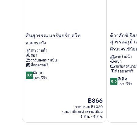
สิน
ดี
สินสุวรรณ แอร์พอร์ต สวีท
ดีวาลักซ์ รี
สุวรรณ
วา
สุวรรณภูมิ 
ลาดกระบัง
แอร์
ลัก
ศีรษะจรเข้น้อ
สระว่ายน้ำ
พอร์ต
ซ์
สปา
สวีท
รี
สระว่ายน้ำ
รถรับส่งสนามบิน
สปา
ลาดกระบัง
สอร์ท
ที่จอดรถฟรี
รถรับส่งสนาม
แอนด์
ที่จอดรถฟรี
8.0
ดีมาก
สปา
8.0
จาก
1,132 รีวิว
8.6
กรุงเทพ
ดีเลิศ
8.6
10,
จาก
สุวรรณภูมิ
1,501 รีวิว
ดี
10,
แอร์
มาก,
ดี
พอร์ต
ราคา
฿866
1,132
เลิศ,
ศีรษะ
ปัจจุบัน
รีวิว
1,501
จร
ราคารวม ฿1,020
คือ
รีวิว
รวมภาษีและค่าธรรมเนียม
เข้
฿866
8 ส.ค. - 9 ส.ค.
น้อย