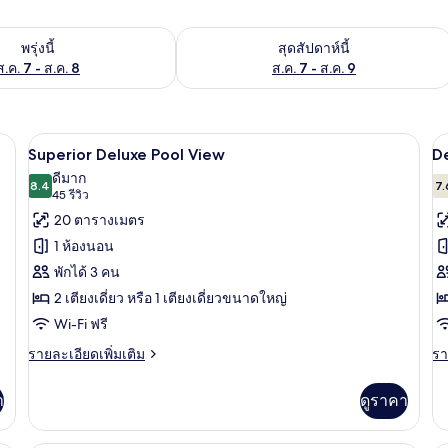
องพักว่างในพรุ่งนี้ ส.ค. 7 - ส.ค. 8
ตรวจสอบจำนวนห้องพักว่างในสุดสัปดาห์นี
พรุ่งนี้
สุดสัปดาห์นี้
ส.ค. 7 - ส.ค. 8
ส.ค. 7 - ส.ค. 9
, Wi-Fi ฟรี, ผ้าปูที่นอน
Superior Deluxe Pool View | มินิบาร์, โต
เปิด
เป
15
Superior Deluxe Pool View
D
ภาพถ่าย
ภ
ดีมาก
8.4
7.
8.4 จาก 10
(45
45 รีวิว
ทั้งหมด
ทั
รีวิว)
20 ตารางเมตร
ของ
ข
1 ห้องนอน
Superior
D
พักได้ 3 คน
Deluxe
P
2 เตียงเดี่ยว หรือ 1 เตียงเดี่ยวขนาดใหญ่
Pool
V
Wi-Fi ฟรี
View
ราย
รา
รายละเอียดเพิ่มเติม
รา
ละเอียด
ละ
เพิ่ม
เพิ
า
ดูราคา
เติม
เต
เกี่ยว
เกี
กับ
กับ