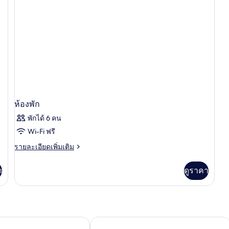
ห้องพัก
พักได้ 6 คน
Wi-Fi ฟรี
ราย
รายละเอียดเพิ่มเติม
ละเอียด
เพิ่ม
า
ดูราคา
เติม
เกี่ยว
กับ
ห้อง
พัก
อร์ทแอนด์สปา กรุงเทพ สุวรรณภูมิ แอร์พอร์ต
เดอะ คอทเทจ สุวรรณภูมิ