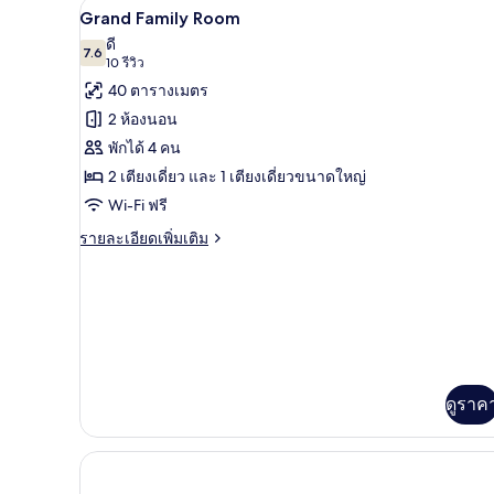
Grand Family Room | มินิบาร์, โต
เปิด
21
ห้อง
Grand Family Room
ซู
ภาพถ่าย
ดี
พี
7.6
7.6 จาก 10
(10
10 รีวิว
ทั้งหมด
เรีย
รีวิว)
40 ตารางเมตร
ของ
2 ห้องนอน
Grand
พักได้ 4 คน
Family
2 เตียงเดี่ยว และ 1 เตียงเดี่ยวขนาดใหญ่
Room
Wi-Fi ฟรี
ราย
รายละเอียดเพิ่มเติม
ละเอียด
เพิ่ม
เติม
เกี่ยว
กับ
Grand
Family
Room
ดูราค