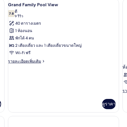
๊ะทำงาน, Wi-Fi ฟรี, ผ้าปูที่นอน
Grand Family Pool View | มินิบาร์, โต๊ะท
เปิด
22
Superior
De
Grand Family Pool View
Deluxe
Po
ภาพถ่าย
ดี
Pool
7.8
Vi
7.8 จาก 10
(9
9 รีวิว
ทั้งหมด
View
รีวิว)
40 ตารางเมตร
ของ
1 ห้องนอน
Grand
พักได้ 4 คน
Family
2 เตียงเดี่ยว และ 1 เตียงเดี่ยวขนาดใหญ่
Pool
Wi-Fi ฟรี
View
ราย
รายละเอียดเพิ่มเติม
ละเอียด
ห้
เพิ่ม
เติม
เกี่ยว
กับ
รา
รา
Grand
ละ
Family
เพิ
Pool
า
ดูราคา
เต
View
เกี
กับ
ห้
พัก