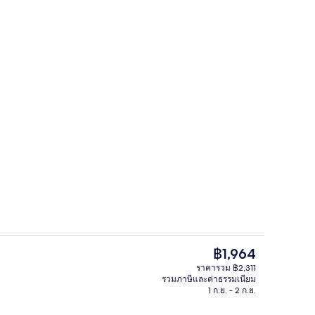
อก
บริเวณนั่งเล่นที่ล็อบบี้
ราคา
฿1,964
ปัจจุบัน
ราคารวม ฿2,311
฿1,964
รวมภาษีและค่าธรรมเนียม
อก
Superior Deluxe Pool View | มินิบาร์, โต
1 ก.ย. - 2 ก.ย.