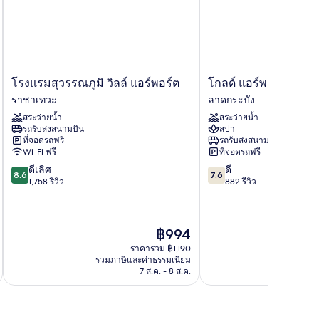
โรงแรม
โกลด์
โรงแรมสุวรรณภูมิ วิลล์ แอร์พอร์ต
โกลด์ แอร์พอร์ต สูท
สุวรรณภูมิ
แอร์
ราชาเทวะ
ลาดกระบัง
วิ
พอร์ต
สระว่ายน้ำ
สระว่ายน้ำ
ลล์
สูท
รถรับส่งสนามบิน
สปา
แอร์
ลาดกระบัง
ที่จอดรถฟรี
รถรับส่งสนามบิน
พอร์ต
Wi-Fi ฟรี
ที่จอดรถฟรี
ราชา
8.6
7.6
ดีเลิศ
ดี
เทวะ
8.6
7.6
จาก
จาก
1,758 รีวิว
882 รีวิว
10,
10,
ดี
ดี,
เลิศ,
882
ราคา
฿994
1,758
รีวิว
ปัจจุบัน
รีวิว
ราคารวม ฿1,190
คือ
รวมภาษีและค่าธรรมเนียม
รวมภาษ
฿994
7 ส.ค. - 8 ส.ค.