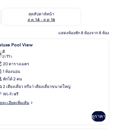
้ ส.ค. 7 - ส.ค. 9
ตรวจสอบจำนวนห้องพักว่างในสุดสัปดาห์หน้า ส.ค. 14 - ส.ค. 16
สุดสัปดาห์หน้า
ส.ค. 14 - ส.ค. 16
แสดงห้องพัก 8 ห้องจาก 8 ห้อง
๊ะทำงาน, Wi-Fi ฟรี, ผ้าปูที่นอน
Deluxe Pool View | มินิบาร์, โต๊ะทำงาน, Wi-Fi ฟรี
ิด
12
eluxe Pool View
าพถ่าย
ดี
6
7.6 จาก 10
(21
21 รีวิว
้งหมด
รีวิว)
20 ตารางเมตร
อง
1 ห้องนอน
eluxe
พักได้ 2 คน
ool
2 เตียงเดี่ยว หรือ 1 เตียงเดี่ยวขนาดใหญ่
iew
Wi-Fi ฟรี
ย
ยละเอียดเพิ่มเติม
เอียด
่ม
ดูราคา
ิม
่ยว