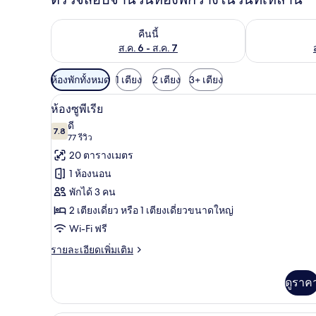
ตรวจสอบจำนวนห้องพักว่างในคืนนี้ ส.ค. 6 - ส.ค. 7
ตรวจสอบจำนวนห้
คืนนี้
ส.ค. 6 - ส.ค. 7
ตัว
ห้องพักทั้งหมด
1 เตียง
2 เตียง
3+ เตียง
กรอง
ห้องซูพีเรีย | มินิบาร์, โต๊ะทำงาน
เปิด
10
ห้องซูพีเรีย
ที่
ภาพถ่าย
ดี
มี
7.8
7.8 จาก 10
(77
77 รีวิว
ทั้งหมด
ให้
รีวิว)
20 ตารางเมตร
ของ
สำหรับ
1 ห้องนอน
ห้อง
ห้อง
พักได้ 3 คน
พัก
ซู
2 เตียงเดี่ยว หรือ 1 เตียงเดี่ยวขนาดใหญ่
พี
Wi-Fi ฟรี
เรีย
ราย
รายละเอียดเพิ่มเติม
ละเอียด
เพิ่ม
ดูราค
เติม
เกี่ยว
กับ