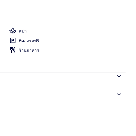
อก
สปา
ที่จอดรถฟรี
ร้านอาหาร