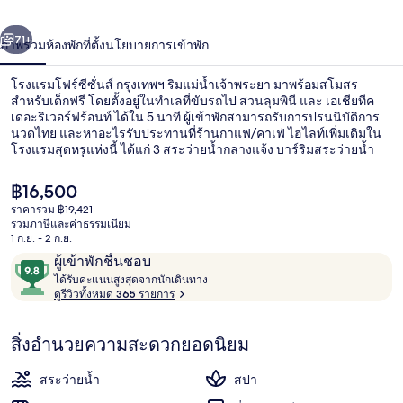
ซี
่อน
ถัดไป
น้า
71+
ภาพรวม
ห้องพัก
ที่ตั้ง
นโยบายการเข้าพัก
ซั่นส์
กรุงเทพฯ
โรงแรมโฟร์ซีซั่นส์ กรุงเทพฯ ริมแม่น้ำเจ้าพระยา มาพร้อมสโมสร
สำหรับเด็กฟรี โดยตั้งอยู่ในทำเลที่ขับรถไป สวนลุมพินี และ เอเชียทีค
ริม
เดอะริเวอร์ฟร้อนท์ ได้ใน 5 นาที ผู้เข้าพักสามารถรับการปรนนิบัติการ
นวดไทย และหาอะไรรับประทานที่ร้านกาแฟ/คาเฟ่ ไฮไลท์เพิ่มเติมใน
โรงแรมสุดหรูแห่งนี้ ได้แก่ 3 สระว่ายน้ำกลางแจ้ง บาร์ริมสระว่ายน้ำ
แม่น้ำ
และฟิตเนส นักเดินทางคนอื่นๆ ประทับใจพนักงาน
เจ้าพระยา
ราคา
฿16,500
ปัจจุบัน
ราคารวม ฿19,421
฿16,500
รวมภาษีและค่าธรรมเนียม
3 สระว่ายน้ำกลางแจ้ง, ร่มริมสระว่ายน้ำ
1 ก.ย. - 2 ก.ย.
รีวิว
9.8
ผู้เข้าพักชื่นชอบ
ไ
จาก
ได้รับคะแนนสูงสุดจากนักเดินทาง
ด้
ดูรีวิวทั้งหมด 365 รายการ
10,
รั
ผู้
บ
สิ่งอำนวยความสะดวกยอดนิยม
ค
เข้า
ะ
พัก
แ
สระว่ายน้ำ
สปา
ชื่น
น