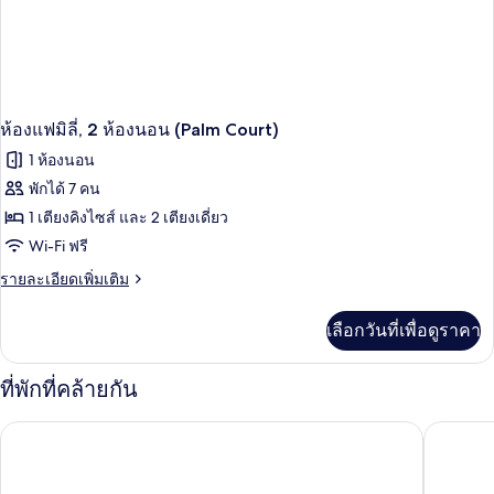
บุหรี่,
ระเบียง
ห้องแฟมิลี่, 2 ห้องนอน (Palm Court)
1 ห้องนอน
พักได้ 7 คน
1 เตียงคิงไซส์ และ 2 เตียงเดี่ยว
Wi-Fi ฟรี
ราย
รายละเอียดเพิ่มเติม
ละเอียด
เพิ่ม
เลือกวันที่เพื่อดูราคา
เติม
เกี่ยว
กับ
ที่พักที่คล้ายกัน
ห้อง
แฟ
โรงแรมดุสิตธานี กรุงเทพ
โรงแรมเพ
มิ
ลี่,
2