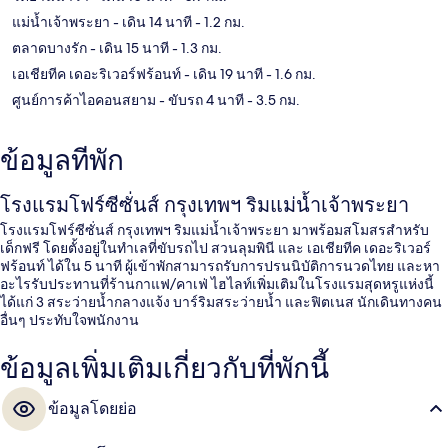
แม่น้ำเจ้าพระยา
- เดิน 14 นาที
- 1.2 กม.
ตลาดบางรัก
- เดิน 15 นาที
- 1.3 กม.
เอเชียทีค เดอะริเวอร์ฟร้อนท์
- เดิน 19 นาที
- 1.6 กม.
ศูนย์การค้าไอคอนสยาม
- ขับรถ 4 นาที
- 3.5 กม.
ข้อมูลที่พัก
โรงแรมโฟร์ซีซั่นส์ กรุงเทพฯ ริมแม่น้ำเจ้าพระยา
โรงแรมโฟร์ซีซั่นส์ กรุงเทพฯ ริมแม่น้ำเจ้าพระยา มาพร้อมสโมสรสำหรับ
เด็กฟรี โดยตั้งอยู่ในทำเลที่ขับรถไป สวนลุมพินี และ เอเชียทีค เดอะริเวอร์
ฟร้อนท์ ได้ใน 5 นาที ผู้เข้าพักสามารถรับการปรนนิบัติการนวดไทย และหา
อะไรรับประทานที่ร้านกาแฟ/คาเฟ่ ไฮไลท์เพิ่มเติมในโรงแรมสุดหรูแห่งนี้
ได้แก่ 3 สระว่ายน้ำกลางแจ้ง บาร์ริมสระว่ายน้ำ และฟิตเนส นักเดินทางคน
อื่นๆ ประทับใจพนักงาน
ข้อมูลเพิ่มเติมเกี่ยวกับที่พักนี้
ข้อมูลโดยย่อ