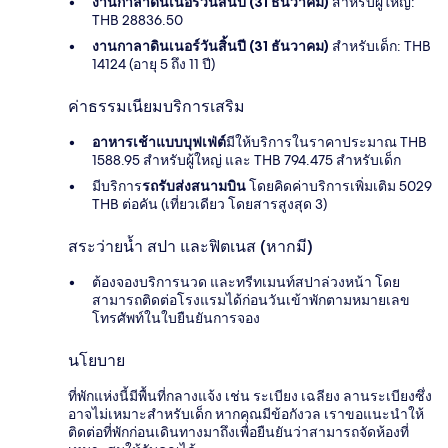
งานกาลาดินเนอร์วันสิ้นปี (31 ธันวาคม)
สำหรับผู้ใหญ่:
THB 28836.50
งานกาลาดินเนอร์วันสิ้นปี (31 ธันวาคม)
สำหรับเด็ก: THB
14124 (อายุ 5 ถึง 11 ปี)
ค่าธรรมเนียมบริการเสริม
อาหารเช้าแบบบุฟเฟ่ต์
มีให้บริการในราคาประมาณ THB
1588.95 สำหรับผู้ใหญ่ และ THB 794.475 สำหรับเด็ก
มีบริการ
รถรับส่งสนามบิน
โดยคิดค่าบริการเพิ่มเติม 5029
THB ต่อคัน (เที่ยวเดียว โดยสารสูงสุด 3)
สระว่ายน้ำ สปา และฟิตเนส (หากมี)
ต้องจองบริการนวด และทรีทเมนท์สปาล่วงหน้า โดย
สามารถติดต่อโรงแรมได้ก่อนวันเข้าพักตามหมายเลข
โทรศัพท์ในใบยืนยันการจอง
นโยบาย
ที่พักแห่งนี้มีพื้นที่กลางแจ้ง เช่น ระเบียง เฉลียง ลานระเบียงซึ่ง
อาจไม่เหมาะสำหรับเด็ก หากคุณมีข้อกังวล เราขอแนะนำให้
ติดต่อที่พักก่อนเดินทางมาถึงเพื่อยืนยันว่าสามารถจัดห้องที่