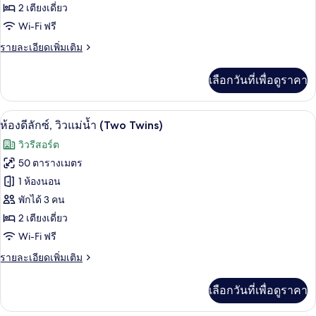
ไซส์
ห้อง
2 เตียงเดี่ยว
Court)
1
Wi-Fi ฟรี
ดี
เตียง
(Palm
ราย
รายละเอียดเพิ่มเติม
ลัก
Court)
ละเอียด
ซ์,
เพิ่ม
เลือกวันที่เพื่อดูราคา
เติม
เตียง
เกี่ยว
เดี่ยว
กับ
วิวริมน้ำ
เปิด
5
ห้อง
ห้องดีลักซ์, วิวแม่น้ำ (Two Twins)
2
ดี
ภาพถ่าย
วิวรีสอร์ต
เตียง
ลัก
ทั้งหมด
ซ์,
50 ตารางเมตร
(Palm
เตียง
ของ
Court)
1 ห้องนอน
เดี่ยว
2
ห้อง
พักได้ 3 คน
เตียง
2 เตียงเดี่ยว
ดี
(Palm
Wi-Fi ฟรี
Court)
ลัก
ราย
รายละเอียดเพิ่มเติม
ซ์,
ละเอียด
วิว
เพิ่ม
เลือกวันที่เพื่อดูราคา
เติม
แม่น้ำ
เกี่ยว