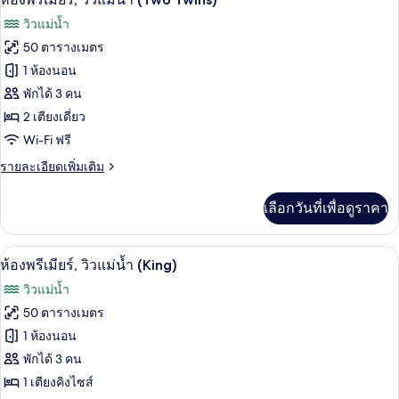
Seasons,
ภาพถ่าย
วิวแม่น้ำ
ห้อง
ทั้งหมด
พัก,
50 ตารางเมตร
วิว
ของ
1 ห้องนอน
แม่น้ำ
ห้อง
พักได้ 3 คน
2 เตียงเดี่ยว
พรีเมียร์,
Wi-Fi ฟรี
วิว
ราย
รายละเอียดเพิ่มเติม
แม่น้ำ
ละเอียด
(Two
เพิ่ม
เลือกวันที่เพื่อดูราคา
เติม
Twins)
เกี่ยว
กับ
ห้องพรีเมียร์, วิวแม่น้ำ (King) | มินิบาร์
เปิด
6
ห้อง
ห้องพรีเมียร์, วิวแม่น้ำ (King)
พรีเมียร์,
ภาพถ่าย
วิวแม่น้ำ
วิว
ทั้งหมด
แม่น้ำ
50 ตารางเมตร
(Two
ของ
1 ห้องนอน
Twins)
ห้อง
พักได้ 3 คน
1 เตียงคิงไซส์
พรีเมียร์,