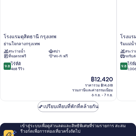
ห้อง
นอน
(Palm
Court)
โรงแรม
โรง
โรงแรมดุสิตธานี กรุงเทพ
โรงแรม
ดุสิต
แรม
ย่านใจกลางกรุงเทพ
ริมแม่น้
ธานี
เพ
สระว่ายน้ำ
สปา
สระว่า
กรุงเทพ
น
ที่จอดรถฟรี
Wi-Fi ฟรี
รถรับส
ย่าน
นิน
ใจกลาง
ซูลา
9.8
9.8
ไร้ที่ติ
ไร้ที่
9.8
9.8
กรุงเทพ
กรุงเทพ
จาก
จาก
468 รีวิว
1,006
ริม
10,
10,
ราคา
฿12,420
แม่น้ำ
ไร้
ไร้
ปัจจุบัน
เจ้าพระ
ที่
ที่
ราคารวม ฿14,618
คือ
รวมภาษีและค่าธรรมเนียม
ติ,
ติ,
฿12,420
6 ก.ย. - 7 ก.ย.
468
1,006
รีวิว
รีวิว
เปรียบเทียบที่พักที่คล้ายกัน
เข้าสู่ระบบเพื่อดูส่วนลดและสิทธิพิเศษที่ร่วมรายการ สะสม
รีวอร์ดเพื่อการท่องเที่ยวครั้งถัดไป