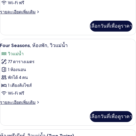
Seasons,
Wi-Fi ฟรี
ห้อง
ราย
รายละเอียดเพิ่มเติม
ละเอียด
แฟ
เพิ่ม
เลือกวันที่เพื่อดูราคา
มิ
เติม
เกี่ยว
ลี่
กับ
Four Seasons, ห้องพัก, วิวแม่น้ำ | วิวริมน
เปิด
5
Four
Four Seasons, ห้องพัก, วิวแม่น้ำ
Seasons,
ภาพถ่าย
วิวแม่น้ำ
ห้อง
ทั้งหมด
แฟ
77 ตารางเมตร
มิ
ของ
1 ห้องนอน
ลี่
Four
พักได้ 4 คน
Seasons,
1 เตียงคิงไซส์
ห้อง
Wi-Fi ฟรี
พัก,
ราย
รายละเอียดเพิ่มเติม
ละเอียด
วิว
เพิ่ม
เลือกวันที่เพื่อดูราคา
แม่น้ำ
เติม
เกี่ยว
กับ
ห้องพรีเมียร์, วิวแม่น้ำ (Two Twins) | มิ
เปิด
6
Four
ห้องพรีเมียร์, วิวแม่น้ำ (Two Twins)