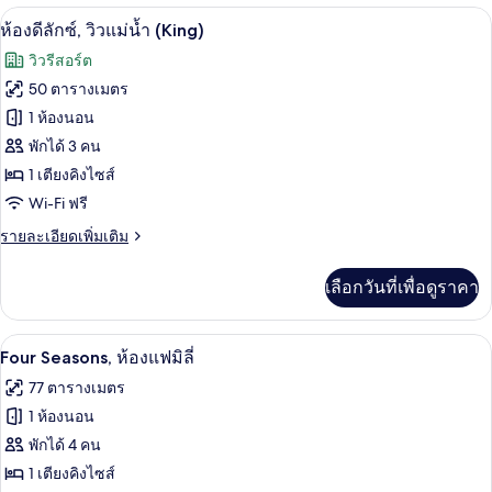
(Two
กับ
วิวริมน้ำ
เปิด
5
ห้อง
ห้องดีลักซ์, วิวแม่น้ำ (King)
Twins)
ดี
ภาพถ่าย
วิวรีสอร์ต
ลัก
ทั้งหมด
ซ์,
50 ตารางเมตร
วิว
ของ
1 ห้องนอน
แม่น้ำ
(Two
ห้อง
พักได้ 3 คน
Twins)
1 เตียงคิงไซส์
ดี
Wi-Fi ฟรี
ลัก
ราย
รายละเอียดเพิ่มเติม
ซ์,
ละเอียด
วิว
เพิ่ม
เลือกวันที่เพื่อดูราคา
เติม
แม่น้ำ
เกี่ยว
(King)
กับ
Four Seasons, ห้องแฟมิลี่ | วิวสนามหญ้
เปิด
5
ห้อง
Four Seasons, ห้องแฟมิลี่
ดี
ภาพถ่าย
77 ตารางเมตร
ลัก
ทั้งหมด
ซ์,
1 ห้องนอน
วิว
ของ
พักได้ 4 คน
แม่น้ำ
Four
(King)
1 เตียงคิงไซส์