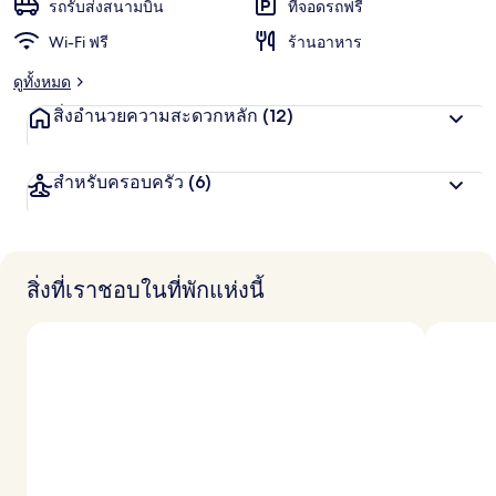
น
รถรับส่งสนามบิน
ที่จอดรถฟรี
ชอบ
สู
Wi-Fi ฟรี
ร้านอาหาร
ง
สุ
ดูทั้งหมด
ด
จ
สิ่งอำนวยความสะดวกหลัก
(12)
า
ก
นั
สำหรับครอบครัว
(6)
ก
เ
ดิ
น
ท
า
สิ่งที่เราชอบในที่พักแห่งนี้
ง