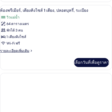
เกี่ยว
เตียง
กับ
ห้องพรีเมียร์, เตียงคิงไซส์ 1 เตียง, ปลอดบ
เปิด
6
ห้อง
ห้องพรีเมียร์, เตียงคิงไซส์ 1 เตียง, ปลอดบุหรี่, ระเบียง
เดี่ยว
ดี
ภาพถ่าย
วิวแม่น้ำ
2
ลัก
ทั้งหมด
ซ์,
64 ตารางเมตร
เตียง
เตียง
ของ
พักได้ 3 คน
เดี่ยว
2
ห้อง
1 เตียงคิงไซส์
เตียง
Wi-Fi ฟรี
พรีเมียร์,
ราย
รายละเอียดเพิ่มเติม
เตียง
ละเอียด
คิง
เพิ่ม
เลือกวันที่เพื่อดูราคา
เติม
ไซส์
เกี่ยว
1
กับ
ห้อง
เตียง,
พรีเมียร์,
ปลอด
เตียง
คิง
บุหรี่,
ไซส์
1
ระเบียง
เตียง,
ปลอด