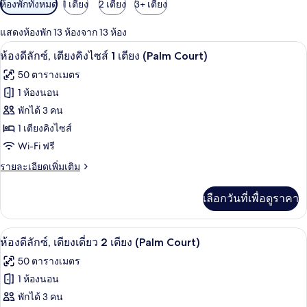
ตัว
ห้องพักทั้งหมด
1 เตียง
2 เตียง
3+ เตียง
กรอง
แสดงห้องพัก 13 ห้องจาก 13 ห้อง
ที่
มินิบาร์, ตู้นิรภัยในห้องพัก, โต๊ะทำงาน,
เปิด
มี
6
ห้องดีลักซ์, เตียงคิงไซส์ 1 เตียง (Palm Court)
ให้
ภาพถ่าย
50 ตารางเมตร
สำหรับ
ทั้งหมด
1 ห้องนอน
ห้อง
ของ
พักได้ 3 คน
พัก
ห้อง
1 เตียงคิงไซส์
Wi-Fi ฟรี
ดี
ราย
รายละเอียดเพิ่มเติม
ลัก
ละเอียด
ซ์,
เพิ่ม
เลือกวันที่เพื่อดูราคา
เติม
เตียง
เกี่ยว
คิง
กับ
มินิบาร์, ตู้นิรภัยในห้องพัก, โต๊ะทำงาน,
เปิด
6
ห้อง
ห้องดีลักซ์, เตียงเดี่ยว 2 เตียง (Palm Court)
ไซส์
ดี
ภาพถ่าย
50 ตารางเมตร
ลัก
1
ทั้งหมด
ซ์,
1 ห้องนอน
เตียง
เตียง
ของ
พักได้ 3 คน
(Palm
คิง