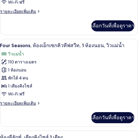
Wi-Fi ฟรี
วิว
ราย
รายละเอียดเพิ่มเติม
แม่น้ำ
ละเอียด
(King)
เพิ่ม
เลือกวันที่เพื่อดูราคา
เติม
เกี่ยว
กับ
Four Seasons, ห้องเอ็กเซกคิวทีฟสวีท, 1 ห้
เปิด
8
ห้อง
Four Seasons, ห้องเอ็กเซกคิวทีฟสวีท, 1 ห้องนอน, วิวแม่น้ำ
พรีเมียร์,
ภาพถ่าย
วิวแม่น้ำ
วิว
ทั้งหมด
แม่น้ำ
110 ตารางเมตร
(King)
ของ
1 ห้องนอน
Four
พักได้ 4 คน
Seasons,
1 เตียงคิงไซส์
ห้อง
Wi-Fi ฟรี
เอ็ก
ราย
รายละเอียดเพิ่มเติม
ละเอียด
เซก
เพิ่ม
เลือกวันที่เพื่อดูราคา
คิว
เติม
เกี่ยว
ทีฟ
กับ
วิวสนามหญ้า
เปิด
5
Four
สวีท,
ห้องดีลักซ์, เตียงคิงไซส์ 1 เตียง