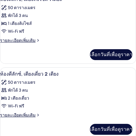
Seasons,
ภาพถ่าย
1
50 ตารางเมตร
ห้อง
ทั้งหมด
ห้อง
เอ็ก
พักได้ 3 คน
เซก
ของ
นอน,
1 เตียงคิงไซส์
คิว
ทีฟ
ห้อง
Wi-Fi ฟรี
วิว
สวี
ดี
ราย
รายละเอียดเพิ่มเติม
แม่น้ำ
ท,
ละเอียด
1
ลัก
เพิ่ม
ห้อง
เลือกวันที่เพื่อดูราคา
เติม
ซ์,
นอน,
เกี่ยว
วิว
เตียง
กับ
แม่น้ำ
วิวสนามหญ้า
เปิด
5
ห้อง
ห้องดีลักซ์, เตียงเดี่ยว 2 เตียง
คิง
ดี
ภาพถ่าย
50 ตารางเมตร
ลัก
ไซส์
ทั้งหมด
ซ์,
พักได้ 3 คน
1
เตียง
ของ
2 เตียงเดี่ยว
เตียง
คิง
ไซส์
ห้อง
Wi-Fi ฟรี
1
ดี
ราย
รายละเอียดเพิ่มเติม
เตียง
ละเอียด
ลัก
เพิ่ม
เลือกวันที่เพื่อดูราคา
เติม
ซ์,