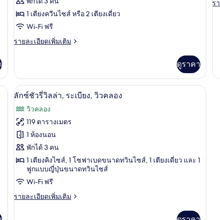
พักได้ 3 คน
รา
รา
Canal
ละ
1 เตียงควีนไซส์ หรือ 2 เตียงเดี่ยว
View
เพิ
Wi-Fi ฟรี
เต
เกี
ราย
รายละเอียดเพิ่มเติม
กับ
ละเอียด
De
เพิ่ม
า
ดูราคา
R
เติม
เกี่ยว
กับ
โต๊ะทำงาน, พื้นที่ทำงานแบบใช้แล็ปท็อป
ลักซ์ชัวรี่วิลล่า, ระเบียง, วิวคลอง | 1 ห
เปิด
6
Grand
ลักซ์ชัวรี่วิลล่า, ระเบียง, วิวคลอง
Deluxe
ภาพถ่าย
วิวคลอง
Canal
ทั้งหมด
View
119 ตารางเมตร
ของ
1 ห้องนอน
ลัก
พักได้ 3 คน
1 เตียงคิงไซส์, 1 โซฟาเบดขนาดทวินไซส์, 1 เตียงเดี่ยว และ 1
ซ์ชัว
ฟูกแบบญี่ปุ่นขนาดทวินไซส์
รี่
Wi-Fi ฟรี
วิลล่า,
ราย
รายละเอียดเพิ่มเติม
ระเบียง,
ละเอียด
เพิ่ม
วิว
า
ดูราคา