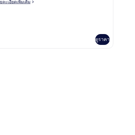
ย
ยละเอียดเพิ่มเติม
เอียด
่ม
ิม
่ยว
luxe
ดูราคา
oom
้องนอน, ตู้นิรภัยในห้องพัก, โต๊ะทำงาน, พื้นที่ทำงานแบบใช้แล็ปท็อป