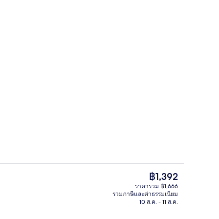
ห้องทรีทเมนท์สำหรับคู่รัก, การนวดสว
อเตอร์ - ผู้ส่งคือ Tyafoxy
ราคา
฿1,392
ปัจจุบัน
ราคารวม ฿1,666
฿1,392
รวมภาษีและค่าธรรมเนียม
ี่ล็อบบี้
บาร์ (ในที่พัก)
10 ส.ค. - 11 ส.ค.