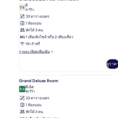
Pool
ภาพถ่าย
ดี
7.6
View
7.6 จาก 10
(31
31 รีวิว
ทั้งหมด
รีวิว)
33 ตารางเมตร
ของ
1 ห้องนอน
Grand
พักได้ 3 คน
Deluxe
1 เตียงคิงไซส์ หรือ 2 เตียงเดี่ยว
Pool
Wi-Fi ฟรี
View
Room
ราย
รายละเอียดเพิ่มเติม
ละเอียด
เพิ่ม
ดูราค
เติม
เกี่ยว
กับ
1 ห้องนอน, ตู้นิรภัยในห้องพัก, 
เปิด
6
Grand
Grand Deluxe Room
Deluxe
ภาพถ่าย
ดีเลิศ
Pool
8.6
8.6 จาก 10
(48
48 รีวิว
ทั้งหมด
View
รีวิว)
33 ตารางเมตร
Room
ของ
1 ห้องนอน
Grand
พักได้ 3 คน
Deluxe