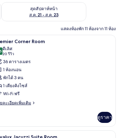
้ ส.ค. 14 - ส.ค. 16
ตรวจสอบจำนวนห้องพักว่างในสุดสัปดาห์หน้า ส.ค. 21 - ส.ค. 23
สุดสัปดาห์หน้า
ส.ค. 21 - ส.ค. 23
แสดงห้องพัก 11 ห้องจาก 11 ห้อง
าน, พื้นที่ทำงานแบบใช้แล็ปท็อป
1 ห้องนอน, ตู้นิรภัยในห้องพัก, โต๊ะทำงาน, พื้น
ิด
6
remier Corner Room
าพถ่าย
ดีเลิศ
6
8.6 จาก 10
(20
20 รีวิว
้งหมด
รีวิว)
36 ตารางเมตร
อง
1 ห้องนอน
remier
พักได้ 3 คน
orner
1 เตียงคิงไซส์
oom
Wi-Fi ฟรี
ย
ยละเอียดเพิ่มเติม
เอียด
่ม
ดูราคา
ิม
่ยว
าน, พื้นที่ทำงานแบบใช้แล็ปท็อป
Divalux Jacuzzi Suite Room | 1 ห้องนอน, ตู้นิร
ิด
4
emier
valux Jacuzzi Suite Room