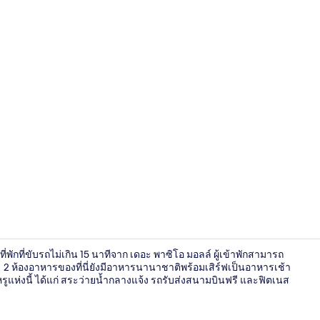
วิดีโอจากครีเ
ี่พักที่ขับรถไม่เกิน 15 นาทีจาก เดอะ พาซิโอ มอลล์ ผู้เข้าพักสามารถ
น 2 ห้องอาหารของที่นี่ยังมีอาหารนานาชาติพร้อมเสิร์ฟเป็นอาหารเช้า
แห่งนี้ ได้แก่ สระว่ายน้ำกลางแจ้ง รถรับส่งสนามบินฟรี และฟิตเนส
บริเวณนั่งเล่นท