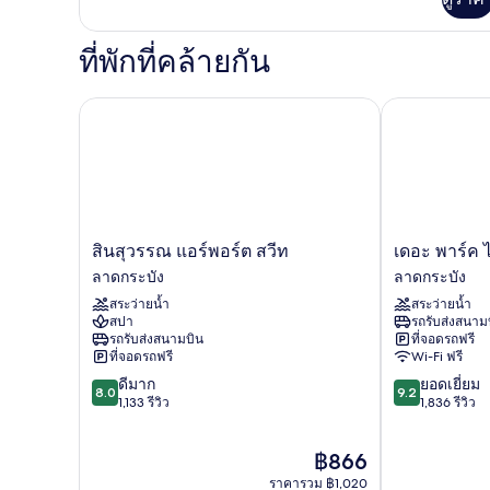
กับ
Deluxe
Double
ที่พักที่คล้ายกัน
or
Twin
Room
สินสุวรรณ แอร์พอร์ต สวีท
เดอะ พาร์ค ไน
สิน
เดอะ
สินสุวรรณ แอร์พอร์ต สวีท
เดอะ พาร์ค 
สุวรรณ
พาร์
ลาดกระบัง
ลาดกระบัง
แอร์
ค
สระว่ายน้ำ
สระว่ายน้ำ
พอร์ต
ไนน์
สปา
รถรับส่งสนาม
สวีท
โฮ
รถรับส่งสนามบิน
ที่จอดรถฟรี
ลาดกระบัง
เทล
ที่จอดรถฟรี
Wi-Fi ฟรี
สุวรรณภูมิ
8.0
9.2
ดีมาก
ยอดเยี่ยม
ลาดกระบัง
8.0
9.2
จาก
จาก
1,133 รีวิว
1,836 รีวิว
10,
10,
ดี
ยอด
ราคา
฿866
มาก,
เยี่ยม,
ปัจจุบัน
1,133
1,836
ราคารวม ฿1,020