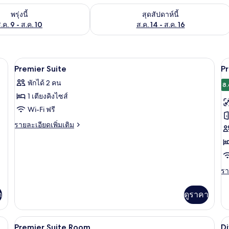
องพักว่างในพรุ่งนี้ ส.ค. 9 - ส.ค. 10
ตรวจสอบจำนวนห้องพักว่างในสุดสัปดาห์นี
พรุ่งนี้
สุดสัปดาห์นี้
.ค. 9 - ส.ค. 10
ส.ค. 14 - ส.ค. 16
โต๊ะทำงาน, พื้นที่ทำงานแบบใช้แล็ปท็อป
1 ห้องนอน, ตู้นิรภัยในห้องพัก, โต๊ะทำง
เปิด
เป
2
Premier Suite
P
ภาพถ่าย
ภ
พักได้ 2 คน
8.
ทั้งหมด
ทั
1 เตียงคิงไซส์
ของ
ข
Wi-Fi ฟรี
Premier
P
ราย
รายละเอียดเพิ่มเติม
Suite
C
ละเอียด
เพิ่ม
R
เติม
เกี่ยว
กับ
รา
รา
Premier
ละ
Suite
เพิ
า
ดูราคา
เต
เกี
กับ
โต๊ะทำงาน, พื้นที่ทำงานแบบใช้แล็ปท็อป
1 ห้องนอน, ตู้นิรภัยในห้องพัก, โต๊ะทำง
เปิด
เป
5
Pr
Premier Suite Room
Di