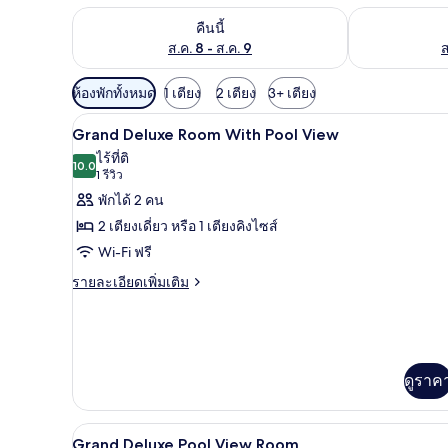
ตรวจสอบจำนวนห้องพักว่างในคืนนี้ ส.ค. 8 - ส.ค. 9
ตรวจสอบจำนวนห้
คืนนี้
ส.ค. 8 - ส.ค. 9
ส
ตัว
ห้องพักทั้งหมด
1 เตียง
2 เตียง
3+ เตียง
กรอง
1 ห้องนอน, ตู้นิรภัยในห้องพัก, 
เปิด
8
Grand Deluxe Room With Pool View
ที่
ภาพถ่าย
ไร้ที่ติ
มี
10.0
10.0 จาก 10
(1
1 รีวิว
ทั้งหมด
ให้
รีวิว)
พักได้ 2 คน
ของ
สำหรับ
2 เตียงเดี่ยว หรือ 1 เตียงคิงไซส์
ห้อง
Grand
Wi-Fi ฟรี
Deluxe
พัก
ราย
รายละเอียดเพิ่มเติม
Room
ละเอียด
With
เพิ่ม
Pool
เติม
View
เกี่ยว
กับ
ดูราค
Grand
Deluxe
Room
1 ห้องนอน, ตู้นิรภัยในห้องพัก, 
เปิด
6
With
Grand Deluxe Pool View Room