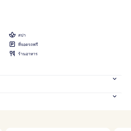
Pool View Room | 1 ห้องนอน, ตู้นิรภัยในห้องพัก, โต๊ะทำงาน, พื้นที่ทำงานแบบใ
สปา
ที่จอดรถฟรี
ร้านอาหาร