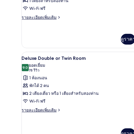
1 เตียงสำหรับสองท่าน
Room
Wi-Fi ฟรี
ราย
รายละเอียดเพิ่มเติม
ละเอียด
เพิ่ม
เติม
เกี่ยว
ดูราค
กับ
Grand
Deluxe
1 ห้องนอน, ตู้นิรภัยในห้องพัก, 
เปิด
2
Deluxe Double or Twin Room
Room
ภาพถ่าย
ยอดเยี่ยม
9.0
9.0 จาก 10
(78
78 รีวิว
ทั้งหมด
รีวิว)
1 ห้องนอน
ของ
พักได้ 2 คน
Deluxe
2 เตียงเดี่ยว หรือ 1 เตียงสำหรับสองท่าน
Double
Wi-Fi ฟรี
or
Twin
ราย
รายละเอียดเพิ่มเติม
ละเอียด
Room
เพิ่ม
เติม
เกี่ยว
ดูราค