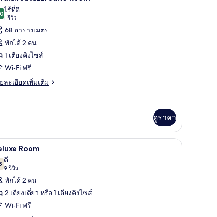
rner
าพถ่าย
ไร้ที่ติ
oom
.0
10.0 จาก 10
(1
1 รีวิว
้งหมด
รีวิว)
68 ตารางเมตร
อง
พักได้ 2 คน
ivalux
1 เตียงคิงไซส์
acuzzi
Wi-Fi ฟรี
uite
oom
ย
ยละเอียดเพิ่มเติม
เอียด
่ม
ิม
่ยว
ดูราคา
valux
าน, พื้นที่ทำงานแบบใช้แล็ปท็อป
cuzzi
1 ห้องนอน, ตู้นิรภัยในห้องพัก, โต๊ะทำงาน, พื้น
ิด
5
eluxe Room
ite
าพถ่าย
ดี
oom
8
7.8 จาก 10
(9
9 รีวิว
้งหมด
รีวิว)
พักได้ 2 คน
อง
2 เตียงเดี่ยว หรือ 1 เตียงคิงไซส์
eluxe
Wi-Fi ฟรี
oom