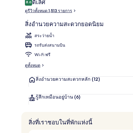
รีวิว
ดีเลิศ
8.6
8.6 จาก 10
ดูรีวิวทั้งหมด 1,513 รายการ
Grand Deluxe 
สิ่งอำนวยความสะดวกยอดนิยม
สระว่ายน้ำ
รถรับส่งสนามบิน
Wi-Fi ฟรี
ดูทั้งหมด
สิ่งอำนวยความสะดวกหลัก
(12)
รู้สึกเหมือนอยู่บ้าน
(6)
สิ่งที่เราชอบในที่พักแห่งนี้