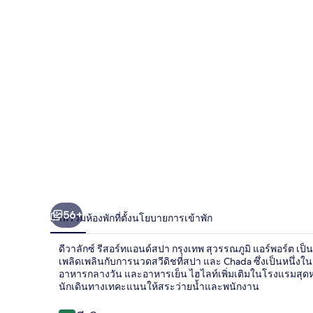
ลัก
ซ์
รี
สอร์ท
แอนด์
สปา
กรุงเทพ
สุวรรณภูมิ
56+
ภาพรวม
ห้องพัก
ที่ตั้ง
นโยบายการเข้าพัก
แอร์
ดีวาลักซ์ รีสอร์ทแอนด์สปา กรุงเทพ สุวรรณภูมิ แอร์พอร์ต เป็นท
พอร์ต
เพลิดเพลินกับการนวดสวีดิชที่สปา และ Chada ซึ่งเป็นหนึ่งใ
อาหารกลางวัน และอาหารเย็น ไฮไลท์เพิ่มเติมในโรงแรมสุดหรู
นักเดินทางเทคะแนนให้สระว่ายน้ำและพนักงาน