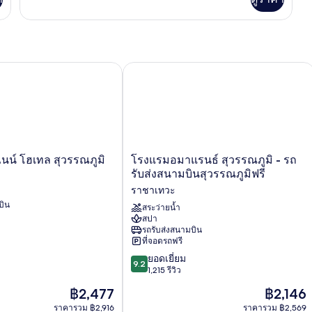
เติม
เกี่ยว
คลอง
กับ
ลัก
ซ์ชัว
รี่
น์ โฮเทล สุวรรณภูมิ
โรงแรมอมาแรนธ์ สุวรรณภูมิ - รถรับส่
วิลล่า,
ระเบียง,
วิว
คลอง
โรง
ไนน์ โฮเทล สุวรรณภูมิ
โรงแรมอมาแรนธ์ สุวรรณภูมิ - รถ
แร
รับส่งสนามบินสุวรรณภูมิฟรี
มอ
ราชาเทวะ
มา
บิน
แรนธ์
สระว่ายน้ำ
สปา
สุวรรณภูมิ
รถรับส่งสนามบิน
-
ที่จอดรถฟรี
รถ
9.2
รับ
ยอดเยี่ยม
9.2
จาก
ส่ง
1,215 รีวิว
10,
สนาม
ราคา
ราคา
฿2,477
฿2,146
ยอด
บิน
ปัจจุบัน
ปัจจุบัน
เยี่ยม,
ราคารวม ฿2,916
สุวรรณภูมิ
ราคารวม ฿2,569