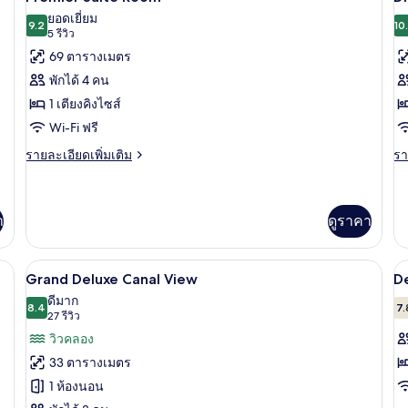
Co
ภาพถ่าย
ภ
ยอดเยี่ยม
9.2
R
10
9.2 จาก 10
(5
5 รีวิว
ทั้งหมด
ทั
รีวิว)
69 ตารางเมตร
ของ
ข
พักได้ 4 คน
Premier
D
1 เตียงคิงไซส์
Suite
J
Wi-Fi ฟรี
Room
S
R
ราย
รา
รายละเอียดเพิ่มเติม
รา
ละเอียด
ละ
เพิ่ม
เพิ
เติม
เต
เกี่ยว
เกี
า
ดูราคา
กับ
กับ
Premier
Di
โต๊ะทำงาน, พื้นที่ทำงานแบบใช้แล็ปท็อป
Suite
1 ห้องนอน, ตู้นิรภัยในห้องพัก, โต๊ะทำง
Ja
เปิด
เป
9
Grand Deluxe Canal View
D
Room
Su
ภาพถ่าย
ภ
ดีมาก
R
8.4
7.
8.4 จาก 10
(27
27 รีวิว
ทั้งหมด
ทั
รีวิว)
วิวคลอง
ของ
ข
33 ตารางเมตร
Grand
D
1 ห้องนอน
Deluxe
R