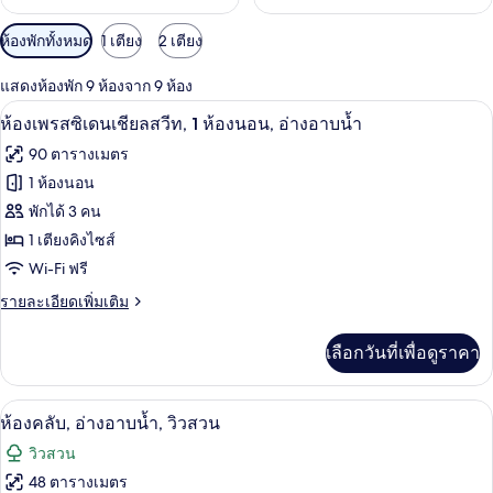
ตัว
ห้องพักทั้งหมด
1 เตียง
2 เตียง
กรอง
แสดงห้องพัก 9 ห้องจาก 9 ห้อง
ที่
ห้องเพรสซิเดนเชียลสวีท, 1 ห้องนอน, อ่างอ
เปิด
มี
7
ห้องเพรสซิเดนเชียลสวีท, 1 ห้องนอน, อ่างอาบน้ำ
ให้
ภาพถ่าย
90 ตารางเมตร
สำหรับ
ทั้งหมด
1 ห้องนอน
ห้อง
ของ
พักได้ 3 คน
พัก
ห้อง
1 เตียงคิงไซส์
Wi-Fi ฟรี
เพรส
ราย
รายละเอียดเพิ่มเติม
ซิ
ละเอียด
เดน
เพิ่ม
เลือกวันที่เพื่อดูราคา
เติม
เชีย
เกี่ยว
ล
กับ
ห้องคลับ, อ่างอาบน้ำ, วิวสวน | วิวจากห้
เปิด
7
ห้อง
ห้องคลับ, อ่างอาบน้ำ, วิวสวน
สวีท,
เพรส
ภาพถ่าย
วิวสวน
ซิ
1
ทั้งหมด
เดน
48 ตารางเมตร
ห้อง