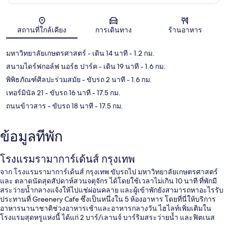
แผนที่
สถานที่ใกล้เคียง
การเดินทาง
ร้านอาหาร
มหาวิทยาลัยเกษตรศาสตร์
- เดิน 14 นาที
- 1.2 กม.
สนามไดร์ฟกอล์ฟ นอร์ธ ปาร์ค
- เดิน 19 นาที
- 1.6 กม.
พิพิธภัณฑ์ศิลปะร่วมสมัย
- ขับรถ 2 นาที
- 1.6 กม.
เทอร์มินัล 21
- ขับรถ 16 นาที
- 17.5 กม.
ถนนข้าวสาร
- ขับรถ 18 นาที
- 17.5 กม.
ข้อมูลที่พัก
โรงแรมรามาการ์เด้นส์ กรุงเทพ
จาก โรงแรมรามาการ์เด้นส์ กรุงเทพ ขับรถไป มหาวิทยาลัยเกษตรศาสตร์
และ ตลาดนัดสุดสัปดาห์สวนจตุจักร ได้โดยใช้เวลาไม่เกิน 10 นาที ที่พักมี
สระว่ายน้ำกลางแจ้งให้ไปแช่ผ่อนคลาย และผู้เข้าพักยังสามารถหาอะไรรับ
ประทานที่ Greenery Cafe ซึ่งเป็นหนึ่งใน 5 ห้องอาหาร โดยที่นี่ให้บริการ
อาหารนานาชาติช่วงอาหารเช้าและอาหารกลางวัน ไฮไลท์เพิ่มเติมใน
โรงแรมสุดหรูแห่งนี้ ได้แก่ 2 บาร์/เลานจ์ บาร์ริมสระว่ายน้ำ และฟิตเนส