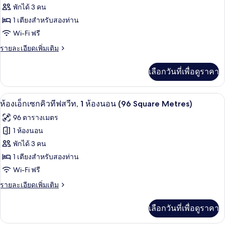
ห้อง
พักได้ 3 คน
1 เตียงสำหรับสองท่าน
ซู
Wi-Fi ฟรี
พี
ราย
รายละเอียดเพิ่มเติม
เรีย,
ละเอียด
เตียง
เพิ่ม
เลือกวันที่เพื่อดูราคา
เติม
ใหญ่
เกี่ยว
1
กับ
ห้องเอ็กเซกคิวทีฟสวีท, 1 ห้องนอน (96 Squ
เปิด
7
ห้อง
ห้องเอ็กเซกคิวทีฟสวีท, 1 ห้องนอน (96 Square Metres)
เตียง
ซู
ภาพถ่าย
96 ตารางเมตร
พี
ทั้งหมด
เรีย,
1 ห้องนอน
เตียง
ของ
พักได้ 3 คน
ใหญ่
1
ห้อง
1 เตียงสำหรับสองท่าน
เตียง
Wi-Fi ฟรี
เอ็ก
ราย
รายละเอียดเพิ่มเติม
เซก
ละเอียด
คิว
เพิ่ม
เลือกวันที่เพื่อดูราคา
เติม
ทีฟ
เกี่ยว