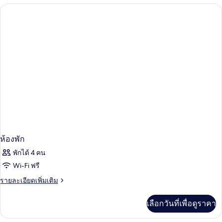
กับ
ห้อง
พัก
ห้องพัก
พักได้ 4 คน
Wi-Fi ฟรี
ราย
รายละเอียดเพิ่มเติม
ละเอียด
เพิ่ม
เลือกวันที่เพื่อดูราคา
เติม
เกี่ยว