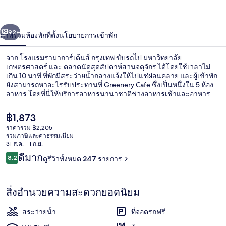
การ์
่อน
ถัดไป
น้า
92+
ภาพรวม
ห้องพัก
ที่ตั้ง
นโยบายการเข้าพัก
เด้นส์
กรุงเทพ
จาก โรงแรมรามาการ์เด้นส์ กรุงเทพ ขับรถไป มหาวิทยาลัย
เกษตรศาสตร์ และ ตลาดนัดสุดสัปดาห์สวนจตุจักร ได้โดยใช้เวลาไม่
เกิน 10 นาที ที่พักมีสระว่ายน้ำกลางแจ้งให้ไปแช่ผ่อนคลาย และผู้เข้าพัก
ยังสามารถหาอะไรรับประทานที่ Greenery Cafe ซึ่งเป็นหนึ่งใน 5 ห้อง
อาหาร โดยที่นี่ให้บริการอาหารนานาชาติช่วงอาหารเช้าและอาหาร
กลางวัน ไฮไลท์เพิ่มเติมในโรงแรมสุดหรูแห่งนี้ ได้แก่ 2 บาร์/เลานจ์
บาร์ริมสระว่ายน้ำ และฟิตเนส
ราคา
฿1,873
ปัจจุบัน
ราคารวม ฿2,205
฿1,873
รวมภาษีและค่าธรรมเนียม
การตกแต่งภายใน
31 ส.ค. - 1 ก.ย.
รีวิว
ดีมาก
8.2
ดูรีวิวทั้งหมด 247 รายการ
8.2 จาก 10
สิ่งอำนวยความสะดวกยอดนิยม
สระว่ายน้ำ
ที่จอดรถฟรี