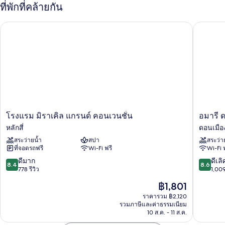
กับ
ที่พักที่คล้ายกัน
ห้อง
พัก
โรงแรม มิราเคิล แกรนด์ คอนเวนชั่น
อมารี ดอ
โรงแรม
อมา
โรงแรม มิราเคิล แกรนด์ คอนเวนชั่น
อมารี 
มิ
รี
หลักสี่
ดอนเมือ
รา
ดอนเมือ
สระว่ายน้ำ
สปา
สระว่า
เคิล
แอร์
ที่จอดรถฟรี
Wi-Fi ฟรี
Wi-Fi 
แก
พอร์ต
รนด์
กรุงเทพ
8.4
8.6
ดีมาก
ดีเลิ
8.4
8.6
คอน
ดอนเมือ
จาก
จาก
778 รีวิว
1,009
เวน
10,
10,
ราคา
฿1,801
ชั่น
ดี
ดี
ปัจจุบัน
หลักสี่
มาก,
เลิศ,
ราคารวม ฿2,120
คือ
รวมภาษีและค่าธรรมเนียม
778
1,009
฿1,801
10 ส.ค. - 11 ส.ค.
รีวิว
รีวิว