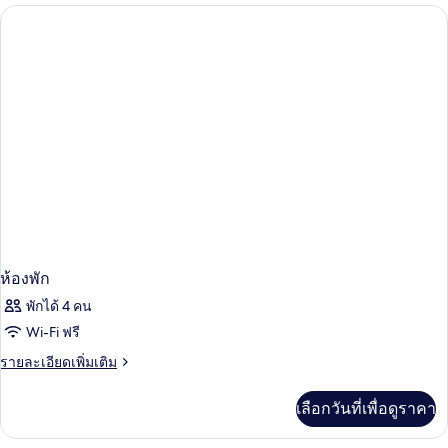
กับ
ห้อง
พัก
ห้องพัก
พักได้ 4 คน
Wi-Fi ฟรี
ราย
รายละเอียดเพิ่มเติม
ละเอียด
เพิ่ม
เลือกวันที่เพื่อดูราคา
เติม
เกี่ยว