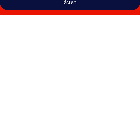
ค้นหา
คลัง
ภาพ
โรงแรม
รา
มา