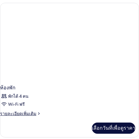
สวีท,
กับ
ห้อง
1
เอ็ก
ห้อง
เซก
คิว
นอน
ทีฟ
(96
สวี
ท,
Square
1
Metres)
ห้อง
นอน
(96
Square
Metres)
ห้องพัก
พักได้ 4 คน
Wi-Fi ฟรี
ราย
รายละเอียดเพิ่มเติม
ละเอียด
เพิ่ม
เลือกวันที่เพื่อดูราคา
เติม
เกี่ยว