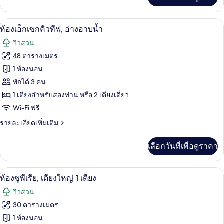
เติม
1
เกี่ยว
ห้อง
กับ
มินิบาร์, ตู้นิรภัยในห้องพัก, โต๊ะทำงาน, 
เปิด
8
ห้อง
ห้องเอ็กเซกคิวทีฟ, อ่างอาบน้ำ
นอน,
จู
ภาพถ่าย
วิวสวน
อ่างอาบน้ำ
เนียร์
ทั้งหมด
สวี
48 ตารางเมตร
ท,
ของ
1 ห้องนอน
1
ห้อง
ห้อง
พักได้ 3 คน
นอน,
1 เตียงสำหรับสองท่าน หรือ 2 เตียงเดี่ยว
เอ็ก
อ่างอาบน้ำ
Wi-Fi ฟรี
เซก
ราย
รายละเอียดเพิ่มเติม
คิว
ละเอียด
ทีฟ,
เพิ่ม
เลือกวันที่เพื่อดูราคา
เติม
อ่างอาบน้ำ
เกี่ยว
กับ
ห้องซูพีเรีย, เตียงใหญ่ 1 เตียง | วิวจากห้
เปิด
11
ห้อง
ห้องซูพีเรีย, เตียงใหญ่ 1 เตียง
เอ็ก
ภาพถ่าย
วิวสวน
เซก
ทั้งหมด
คิว
30 ตารางเมตร
ทีฟ,
ของ
1 ห้องนอน
อ่างอาบน้ำ