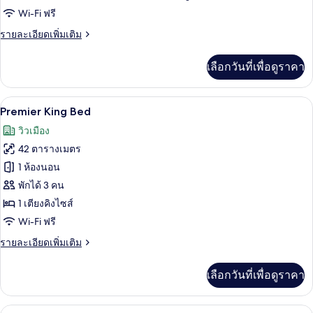
Suites
Wi-Fi ฟรี
Connected
ราย
รายละเอียดเพิ่มเติม
ละเอียด
เพิ่ม
เลือกวันที่เพื่อดูราคา
เติม
เกี่ยว
กับ
เครื่องนอนระดับพรีเมียม, มินิบาร์, ตู้นิ
เปิด
12
Deluxe
Premier King Bed
2
ภาพถ่าย
วิวเมือง
Suites
ทั้งหมด
Connected
42 ตารางเมตร
ของ
1 ห้องนอน
Premier
พักได้ 3 คน
King
1 เตียงคิงไซส์
Bed
Wi-Fi ฟรี
ราย
รายละเอียดเพิ่มเติม
ละเอียด
เพิ่ม
เลือกวันที่เพื่อดูราคา
เติม
เกี่ยว
กับ
เครื่องนอนระดับพรีเมียม, มินิบาร์, ตู้นิ