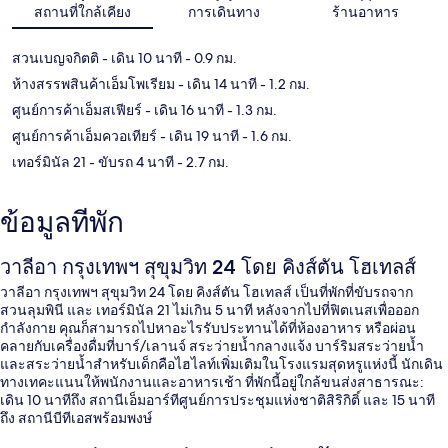
แผนที่
สถานที่ใกล้เคียง
การเดินทาง
ร้านอาหาร
สวนเบญจกิตติ
- เดิน 10 นาที
- 0.9 กม.
ห้างสรรพสินค้าเอ็มโพเรียม
- เดิน 14 นาที
- 1.2 กม.
ศูนย์การค้าเอ็มสเฟียร์
- เดิน 16 นาที
- 1.3 กม.
ศูนย์การค้าเอ็มควอเทียร์
- เดิน 19 นาที
- 1.6 กม.
เทอร์มินัล 21
- ขับรถ 4 นาที
- 2.7 กม.
ข้อมูลที่พัก
วาลีอา กรุงเทพฯ สุขุมวิท 24 โดย คิงส์ตัน โฮเทลส์
วาลีอา กรุงเทพฯ สุขุมวิท 24 โดย คิงส์ตัน โฮเทลส์ เป็นที่พักที่ขับรถจาก
สวนลุมพินี และ เทอร์มินัล 21 ไม่เกิน 5 นาที หลังจากไปที่ฟิตเนสเพื่อออก
กำลังกาย คุณก็สามารถไปหาอะไรรับประทานได้ที่ห้องอาหาร หรือผ่อน
คลายกับเครื่องดื่มที่บาร์/เลานจ์ สระว่ายน้ำกลางแจ้ง บาร์ริมสระว่ายน้ำ
และสระว่ายน้ำสำหรับเด็กคือไฮไลท์เพิ่มเติมในโรงแรมสุดหรูแห่งนี้ นักเดิน
ทางเทคะแนนให้พนักงานและอาหารเช้า ที่พักนี้อยู่ใกล้ขนส่งสาธารณะ:
เดิน 10 นาทีถึง สถานีเอ็มอาร์ทีศูนย์การประชุมแห่งชาติสิริกิติ์ และ 15 นาที
ถึง สถานีบีทีเอสพร้อมพงษ์