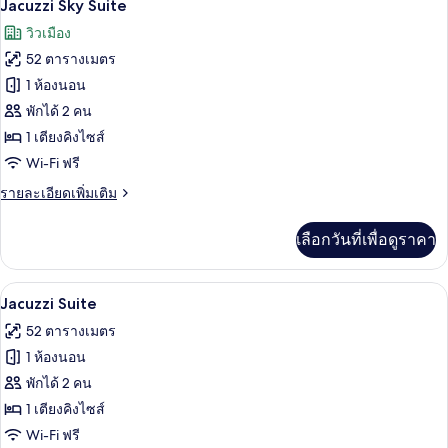
7
Premier
Jacuzzi Sky Suite
Plus
ภาพถ่าย
วิวเมือง
ทั้งหมด
52 ตารางเมตร
ของ
1 ห้องนอน
Jacuzzi
พักได้ 2 คน
Sky
1 เตียงคิงไซส์
Suite
Wi-Fi ฟรี
ราย
รายละเอียดเพิ่มเติม
ละเอียด
เพิ่ม
เลือกวันที่เพื่อดูราคา
เติม
เกี่ยว
กับ
Jacuzzi Suite | ห้องน้ำ | ของใช้ในห้อง
เปิด
7
Jacuzzi
Jacuzzi Suite
Sky
ภาพถ่าย
52 ตารางเมตร
Suite
ทั้งหมด
1 ห้องนอน
ของ
พักได้ 2 คน
Jacuzzi
1 เตียงคิงไซส์
Suite
Wi-Fi ฟรี