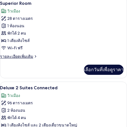
เปิด
6
Family
Superior Room
Suite
ภาพถ่าย
วิวเมือง
ทั้งหมด
28 ตารางเมตร
ของ
1 ห้องนอน
Superior
พักได้ 2 คน
Room
1 เตียงคิงไซส์
Wi-Fi ฟรี
ราย
รายละเอียดเพิ่มเติม
ละเอียด
เพิ่ม
เลือกวันที่เพื่อดูราคา
เติม
เกี่ยว
กับ
เครื่องนอนระดับพรีเมียม, มินิบาร์, ตู้นิ
เปิด
9
Superior
Deluxe 2 Suites Connected
Room
ภาพถ่าย
วิวเมือง
ทั้งหมด
96 ตารางเมตร
ของ
2 ห้องนอน
Deluxe
พักได้ 4 คน
2
1 เตียงคิงไซส์ และ 2 เตียงเดี่ยวขนาดใหญ่