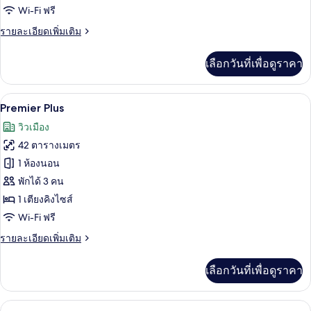
Twin
Wi-Fi ฟรี
ราย
รายละเอียดเพิ่มเติม
ละเอียด
เพิ่ม
เลือกวันที่เพื่อดูราคา
เติม
เกี่ยว
กับ
Premier Plus | เครื่องนอนระดับพรีเมียม, 
เปิด
6
Deluxe
Premier Plus
Suite
ภาพถ่าย
วิวเมือง
Twin
ทั้งหมด
42 ตารางเมตร
ของ
1 ห้องนอน
Premier
พักได้ 3 คน
Plus
1 เตียงคิงไซส์
Wi-Fi ฟรี
ราย
รายละเอียดเพิ่มเติม
ละเอียด
เพิ่ม
เลือกวันที่เพื่อดูราคา
เติม
เกี่ยว
กับ
Jacuzzi Sky Suite | วิวเมือง
เปิด