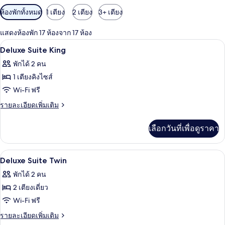
ตัว
ห้องพักทั้งหมด
1 เตียง
2 เตียง
3+ เตียง
กรอง
แสดงห้องพัก 17 ห้องจาก 17 ห้อง
ที่
เครื่องนอนระดับพรีเมียม, มินิบาร์, ตู้นิ
เปิด
มี
11
Deluxe Suite King
ให้
ภาพถ่าย
พักได้ 2 คน
สำหรับ
ทั้งหมด
1 เตียงคิงไซส์
ห้อง
ของ
Wi-Fi ฟรี
พัก
Deluxe
ราย
รายละเอียดเพิ่มเติม
Suite
ละเอียด
เพิ่ม
King
เลือกวันที่เพื่อดูราคา
เติม
เกี่ยว
กับ
เครื่องนอนระดับพรีเมียม, มินิบาร์, ตู้นิ
เปิด
8
Deluxe
Deluxe Suite Twin
Suite
ภาพถ่าย
พักได้ 2 คน
King
ทั้งหมด
2 เตียงเดี่ยว
ของ
Wi-Fi ฟรี
Deluxe
ราย
รายละเอียดเพิ่มเติม
Suite
ละเอียด