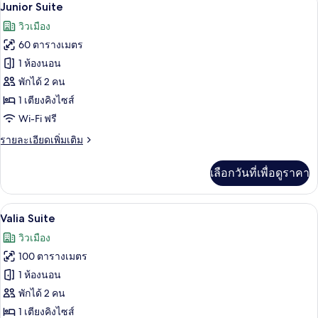
เปิด
7
Premier
Junior Suite
King
ภาพถ่าย
วิวเมือง
Bed
ทั้งหมด
60 ตารางเมตร
ของ
1 ห้องนอน
Junior
พักได้ 2 คน
Suite
1 เตียงคิงไซส์
Wi-Fi ฟรี
ราย
รายละเอียดเพิ่มเติม
ละเอียด
เพิ่ม
เลือกวันที่เพื่อดูราคา
เติม
เกี่ยว
กับ
Valia Suite | วิวเมือง
เปิด
10
Junior
Valia Suite
Suite
ภาพถ่าย
วิวเมือง
ทั้งหมด
100 ตารางเมตร
ของ
1 ห้องนอน
Valia
พักได้ 2 คน
Suite
1 เตียงคิงไซส์