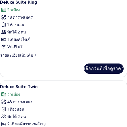
11
Executive
Deluxe Suite King
Suite
ภาพถ่าย
วิวเมือง
ทั้งหมด
48 ตารางเมตร
ของ
1 ห้องนอน
Deluxe
พักได้ 2 คน
Suite
1 เตียงคิงไซส์
King
Wi-Fi ฟรี
ราย
รายละเอียดเพิ่มเติม
ละเอียด
เพิ่ม
เลือกวันที่เพื่อดูราคา
เติม
เกี่ยว
กับ
เครื่องนอนระดับพรีเมียม, มินิบาร์, ตู้นิ
เปิด
8
Deluxe
Deluxe Suite Twin
Suite
ภาพถ่าย
วิวเมือง
King
ทั้งหมด
48 ตารางเมตร
ของ
1 ห้องนอน
Deluxe
พักได้ 2 คน
Suite
2 เตียงเดี่ยวขนาดใหญ่