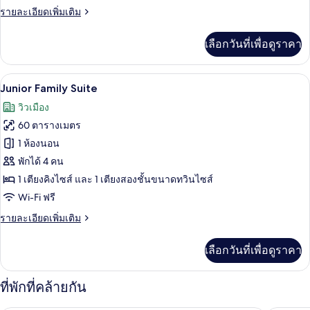
ราย
รายละเอียดเพิ่มเติม
ละเอียด
เพิ่ม
เลือกวันที่เพื่อดูราคา
เติม
เกี่ยว
กับ
Junior Family Suite | เครื่องนอนระดับพรี
เปิด
6
Jacuzzi
Junior Family Suite
Suite
ภาพถ่าย
วิวเมือง
ทั้งหมด
60 ตารางเมตร
ของ
1 ห้องนอน
Junior
พักได้ 4 คน
Family
1 เตียงคิงไซส์ และ 1 เตียงสองชั้นขนาดทวินไซส์
Suite
Wi-Fi ฟรี
ราย
รายละเอียดเพิ่มเติม
ละเอียด
เพิ่ม
เลือกวันที่เพื่อดูราคา
เติม
เกี่ยว
กับ
ที่พักที่คล้ายกัน
Junior
Family