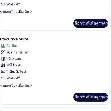
Wi-Fi ฟรี
ราย
รายละเอียดเพิ่มเติม
ละเอียด
เพิ่ม
เลือกวันที่เพื่อดูราคา
เติม
เกี่ยว
กับ
เครื่องนอนระดับพรีเมียม, มินิบาร์, ตู้นิ
เปิด
6
Valia
Executive Suite
Suite
ภาพถ่าย
วิวเมือง
ทั้งหมด
70 ตารางเมตร
ของ
1 ห้องนอน
Executive
พักได้ 2 คน
Suite
1 เตียงคิงไซส์
Wi-Fi ฟรี
ราย
รายละเอียดเพิ่มเติม
ละเอียด
เพิ่ม
เลือกวันที่เพื่อดูราคา
เติม
เกี่ยว
กับ
วิวจากห้องพัก
เปิด