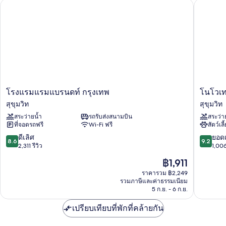
โรงแรมแรมแบรนดท์ กรุงเทพ
โนโวเทล ล
Suite
โรงแรม
โน
โรงแรมแรมแบรนดท์ กรุงเทพ
โนโวเทล
แรม
โว
สุขุมวิท
สุขุมวิท
แบ
เทล
สระว่ายน้ำ
รถรับส่งสนามบิน
สระว่า
รนดท์
ลิฟ
ที่จอดรถฟรี
Wi-Fi ฟรี
สัตว์เลี
กรุงเทพ
วิ่ง
สุขุมวิท
กรุงเทพ
8.6
9.2
ดีเลิศ
ยอดเ
8.6
9.2
สุขุมวิท
จาก
จาก
2,311 รีวิว
1,006
เลก
10,
10,
ราคา
฿1,911
าซี
ดี
ยอด
ปัจจุบัน
สุขุมวิท
เลิศ,
เยี่ยม,
ราคารวม ฿2,249
คือ
รวมภาษีและค่าธรรมเนียม
2,311
1,006
฿1,911
5 ก.ย. - 6 ก.ย.
รีวิว
รีวิว
เปรียบเทียบที่พักที่คล้ายกัน