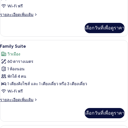
Bed
Wi-Fi ฟรี
ราย
รายละเอียดเพิ่มเติม
ละเอียด
เพิ่ม
เลือกวันที่เพื่อดูราคา
เติม
เกี่ยว
กับ
Family Suite | เครื่องนอนระดับพรีเมียม, 
เปิด
8
Premier
Family Suite
Twin
ภาพถ่าย
วิวเมือง
Bed
ทั้งหมด
60 ตารางเมตร
ของ
1 ห้องนอน
Family
พักได้ 4 คน
Suite
1 เตียงคิงไซส์ และ 1 เตียงเดี่ยว หรือ 3 เตียงเดี่ยว
Wi-Fi ฟรี
ราย
รายละเอียดเพิ่มเติม
ละเอียด
เพิ่ม
เลือกวันที่เพื่อดูราคา
เติม
เกี่ยว
กับ
Superior Room | เครื่องนอนระดับพรีเมียม