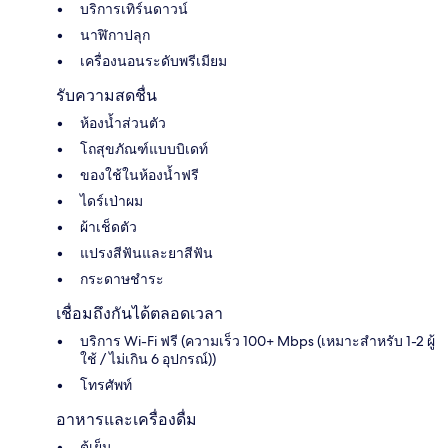
บริการเทิร์นดาวน์
นาฬิกาปลุก
เครื่องนอนระดับพรีเมียม
รับความสดชื่น
ห้องน้ำส่วนตัว
โถสุขภัณฑ์แบบบิเดท์
ของใช้ในห้องน้ำฟรี
ไดร์เป่าผม
ผ้าเช็ดตัว
แปรงสีฟันและยาสีฟัน
กระดาษชำระ
เชื่อมถึงกันได้ตลอดเวลา
บริการ Wi-Fi ฟรี (ความเร็ว 100+ Mbps (เหมาะสำหรับ 1-2 ผู้
ใช้ / ไม่เกิน 6 อุปกรณ์))
โทรศัพท์
อาหารและเครื่องดื่ม
ตู้เย็น