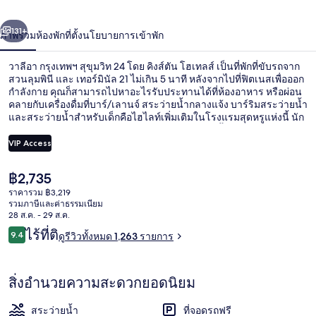
สุขุมวิท
่อน
ถัดไป
น้า
131+
24
ภาพรวม
ห้องพัก
ที่ตั้ง
นโยบายการเข้าพัก
โดย
วาลีอา กรุงเทพฯ สุขุมวิท 24 โดย คิงส์ตัน โฮเทลส์ เป็นที่พักที่ขับรถจาก
สวนลุมพินี และ เทอร์มินัล 21 ไม่เกิน 5 นาที หลังจากไปที่ฟิตเนสเพื่อออก
คิง
กำลังกาย คุณก็สามารถไปหาอะไรรับประทานได้ที่ห้องอาหาร หรือผ่อน
คลายกับเครื่องดื่มที่บาร์/เลานจ์ สระว่ายน้ำกลางแจ้ง บาร์ริมสระว่ายน้ำ
ส์
และสระว่ายน้ำสำหรับเด็กคือไฮไลท์เพิ่มเติมในโรงแรมสุดหรูแห่งนี้ นัก
เดินทางเทคะแนนให้พนักงานและอาหารเช้า ที่พักนี้อยู่ใกล้ขนส่ง
ตัน
สาธารณะ: เดิน 10 นาทีถึง สถานีเอ็มอาร์ทีศูนย์การประชุมแห่งชาติสิริกิ
VIP Access
ติ์ และ 15 นาทีถึง สถานีบีทีเอสพร้อมพงษ์
โฮ
ราคา
฿2,735
Valia Suite | วิวเมือง
ปัจจุบัน
ราคารวม ฿3,219
เท
฿2,735
รวมภาษีและค่าธรรมเนียม
28 ส.ค. - 29 ส.ค.
ลส์
รีวิว
ไร้ที่ติ
9.4
ดูรีวิวทั้งหมด 1,263 รายการ
9.4 จาก 10
สิ่งอำนวยความสะดวกยอดนิยม
สระว่ายน้ำ
ที่จอดรถฟรี