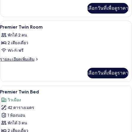
เพิ่ม
Twin
เลือกวันที่เพื่อดูราคา
เติม
เกี่ยว
กับ
เครื่องนอนระดับพรีเมียม, มินิบาร์, ตู้นิ
เปิด
9
Deluxe
Premier Twin Room
Suite
ภาพถ่าย
พักได้ 2 คน
Twin
ทั้งหมด
2 เตียงเดี่ยว
ของ
Wi-Fi ฟรี
Premier
ราย
รายละเอียดเพิ่มเติม
Twin
ละเอียด
เพิ่ม
Room
เลือกวันที่เพื่อดูราคา
เติม
เกี่ยว
กับ
เครื่องนอนระดับพรีเมียม, มินิบาร์, ตู้นิ
เปิด
14
Premier
Premier Twin Bed
Twin
ภาพถ่าย
วิวเมือง
Room
ทั้งหมด
42 ตารางเมตร
ของ
1 ห้องนอน
Premier
พักได้ 3 คน
Twin
2 เตียงเดี่ยว