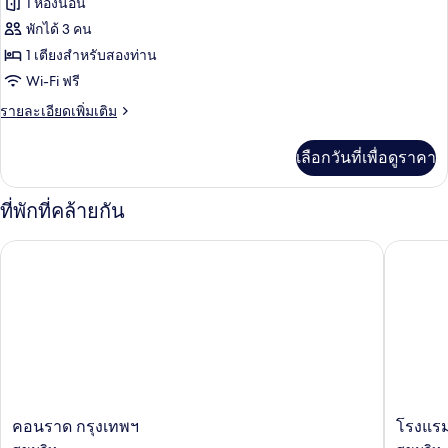
ของ
1 ห้องนอน
ห้อง
ได้
นอน,
ห้อง
พักได้ 3 คน
ใช้
1 เตียงสำหรับสองท่าน
รอยัล,
คลับ
Wi-Fi ฟรี
เลา
เตียง
นจ์
ราย
รายละเอียดเพิ่มเติม
ใหญ่
ได้
ละเอียด
1
เพิ่ม
เลือกวันที่เพื่อดูราคา
เติม
เตียง
เกี่ยว
กับ
ที่พักที่คล้ายกัน
ห้อง
รอยัล,
คอนราด กรุงเทพฯ
โรงแรมเ
เตียง
ใหญ่
1
เตียง
คอน
โรงแรม
คอนราด กรุงเทพฯ
โรงแรม
ราด
เดอะ