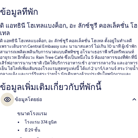
ข้อมูลที่พัก
ดิ แอทธินี โฮเทลแบงค็อก, อะ ลักซ์ชูรี คอลเล็คชั่น โฮ
เทล
ดิ แอทธินี โฮเทลแบงค็อก, อะ ลักซ์ชูรี คอลเล็คชั่น โฮเทล ตั้งอยู่ในทำเลดี
เพราะเดินจาก Central Embassy และ นานาสแควร์ ไม่เกิน 10 นาที ผู้เข้าพัก
สามารถเพลิดเพลินกับการนวดแบบดีพทิชชู อโรมาเธอราพี หรือทรีทเมนท์
อายุรเวท อีกทั้งแวะ Rain Tree Café ซึ่งเป็นหนึ่งใน 5 ห้องอาหารของที่พัก ที่นี่
เสิร์ฟอาหารนานาชาติ เปิดให้บริการอาหารเช้า อาหารกลางวัน และอาหาร
เย็น ไฮไลท์เพิ่มเติมของโรงแรมสุดหรูแห่งนี้ ได้แก่ 2 บาร์/เลานจ์ สระว่ายน้ำ
กลางแจ้ง และบาร์ริมสระว่ายน้ำ นักเดินทางล้วนประทับใจพนักงานและ
สภาพที่พัก ใกล้ขนส่งสาธารณะ: เดิน 5 นาทีถึง สถานีบีทีเอสเพลินจิต และ 9
ข้อมูลเพิ่มเติมเกี่ยวกับที่พักนี้
นาทีถึง สถานีรถไฟฟ้า BTS ชิดลม
ข้อมูลโดยย่อ
ขนาดโรงแรม
โรงแรม 374 ยูนิต
มี 29 ชั้น