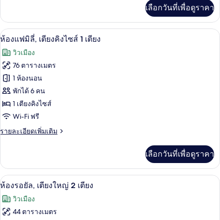
1
เพิ่ม
เลือกวันที่เพื่อดูราคา
เติม
เตียง,
เกี่ยว
ใช้
กับ
ห้องแฟมิลี่, เตียงคิงไซส์ 1 เตียง | เครื่
เปิด
8
ห้อง
ห้องแฟมิลี่, เตียงคิงไซส์ 1 เตียง
คลับ
รอยัล,
ภาพถ่าย
วิวเมือง
เตียง
เลา
ทั้งหมด
ใหญ่
76 ตารางเมตร
นจ์
1
ของ
1 ห้องนอน
เตียง,
ได้
ใช้
ห้อง
พักได้ 6 คน
คลับ
1 เตียงคิงไซส์
แฟ
เลา
Wi-Fi ฟรี
นจ์
มิ
ได้
ราย
รายละเอียดเพิ่มเติม
ลี่,
ละเอียด
เตียง
เพิ่ม
เลือกวันที่เพื่อดูราคา
เติม
คิง
เกี่ยว
กับ
ไซส์
เครื่องนอนระดับพรีเมียม, ผ้านวมขนเป็ด, 
เปิด
9
ห้อง
ห้องรอยัล, เตียงใหญ่ 2 เตียง
1
แฟ
ภาพถ่าย
วิวเมือง
มิ
เตียง
ทั้งหมด
ลี่,
44 ตารางเมตร
เตียง