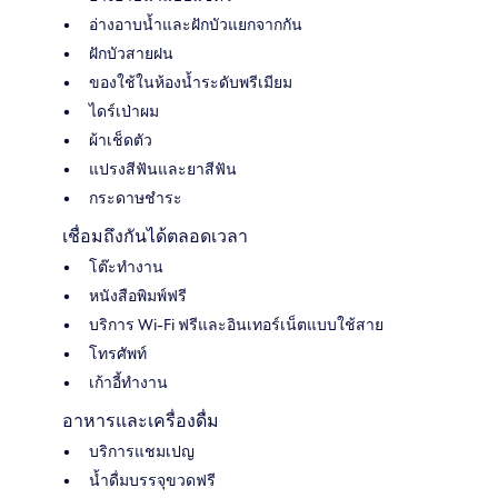
อ่างอาบน้ำและฝักบัวแยกจากกัน
ฝักบัวสายฝน
ของใช้ในห้องน้ำระดับพรีเมียม
ไดร์เป่าผม
ผ้าเช็ดตัว
แปรงสีฟันและยาสีฟัน
กระดาษชำระ
เชื่อมถึงกันได้ตลอดเวลา
โต๊ะทำงาน
หนังสือพิมพ์ฟรี
บริการ Wi-Fi ฟรีและอินเทอร์เน็ตแบบใช้สาย
โทรศัพท์
เก้าอี้ทำงาน
อาหารและเครื่องดื่ม
บริการแชมเปญ
น้ำดื่มบรรจุขวดฟรี