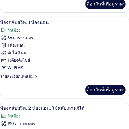
ไซส์
เพิ่ม
เลือกวันที่เพื่อดูราคา
เติม
1
เกี่ยว
เตียง
กับ
ทีวีจอแอลอีดี 48 นิ้ว พร้อมช่องดาวเทียม
เปิด
5
ห้อง
ห้องคลับสวีท, 1 ห้องนอน
รอยัล,
ภาพถ่าย
วิวเมือง
เตียง
ทั้งหมด
คิง
86 ตารางเมตร
ไซส์
ของ
1 ห้องนอน
1
เตียง
ห้อง
พักได้ 3 คน
1 เตียงคิงไซส์
คลับ
Wi-Fi ฟรี
สวีท,
ราย
รายละเอียดเพิ่มเติม
1
ละเอียด
ห้อง
เพิ่ม
เลือกวันที่เพื่อดูราคา
เติม
นอน
เกี่ยว
กับ
ห้องคลับสวีท, 2 ห้องนอน, ใช้คลับเลานจ์ได
เปิด
5
ห้อง
ห้องคลับสวีท, 2 ห้องนอน, ใช้คลับเลานจ์ได้
คลับ
ภาพถ่าย
วิวเมือง
สวี
ทั้งหมด
ท,
190 ตารางเมตร
1