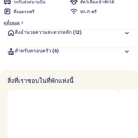
น
รถรับส่งสนามบิน
สัตว์เลี้ยงเข้าพักได้
ชอบ
สู
เทล
ที่จอดรถฟรี
Wi-Fi ฟรี
ง
สุ
ดูทั้งหมด
ด
จ
สิ่งอำนวยความสะดวกหลัก
(12)
า
ก
นั
สำหรับครอบครัว
(6)
ก
เ
ดิ
น
ท
า
สิ่งที่เราชอบในที่พักแห่งนี้
ง