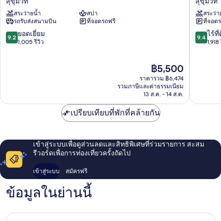
สุขุมวิท
สุขุมวิท
กรุงเทพฯ
แลนด์
สระว่ายน้ำ
สปา
สระว่า
สุขุมวิท
มาร์ค
รถรับส่งสนามบิน
ที่จอดรถฟรี
ที่จอด
กรุงเทพ
สุขุมวิท
9.2
9.4
ยอดเยี่ยม
ไร้ที่
9.2
9.4
จาก
จาก
1,005 รีวิว
1,918 
10,
10,
ยอด
ไร้
ราคา
฿5,500
เยี่ยม,
ที่
ปัจจุบัน
1,005
ติ,
ราคารวม ฿6,474
คือ
รีวิว
1,918
รวมภาษีและค่าธรรมเนียม
฿5,500
13 ส.ค. - 14 ส.ค.
รีวิว
เปรียบเทียบที่พักที่คล้ายกัน
เข้าสู่ระบบเพื่อดูส่วนลดและสิทธิพิเศษที่ร่วมรายการ สะสม
รีวอร์ดเพื่อการท่องเที่ยวครั้งถัดไป
เข้าสู่ระบบ
สมัครฟรี
ข้อมูลในย่านนี้