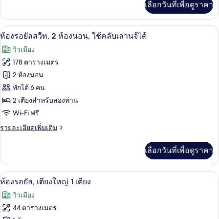
เลือกวันที่เพื่อดูราคา
เติม
นอน,
เกี่ยว
ใช้
กับ
ห้องรอยัลสวีท, 2 ห้องนอน, ใช้คลับเลานจ์ไ
เปิด
9
ห้อง
ห้องรอยัลสวีท, 2 ห้องนอน, ใช้คลับเลานจ์ได้
คลับ
คลับ
ภาพถ่าย
วิวเมือง
สวี
เลา
ทั้งหมด
ท,
178 ตารางเมตร
นจ์
2
ของ
2 ห้องนอน
ห้อง
ได้,
นอน,
ห้อง
พักได้ 6 คน
ห้อง
ใช้
2 เตียงสำหรับสองท่าน
รอยัล
คลับ
มุม
Wi-Fi ฟรี
เลา
สวีท,
นจ์
ราย
รายละเอียดเพิ่มเติม
2
ได้,
ละเอียด
ห้อง
ห้อง
เพิ่ม
มุม
เลือกวันที่เพื่อดูราคา
เติม
นอน,
เกี่ยว
ใช้
กับ
เครื่องนอนระดับพรีเมียม, ผ้านวมขนเป็ด, 
เปิด
8
ห้อง
ห้องรอยัล, เตียงใหญ่ 1 เตียง
คลับ
รอยัล
ภาพถ่าย
วิวเมือง
สวี
เลา
ทั้งหมด
ท,
44 ตารางเมตร
นจ์
2