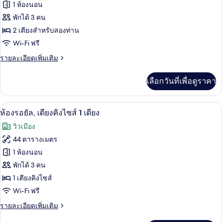
ของ
1 ห้องนอน
คิง
ไซส์
ห้อง
พักได้ 3 คน
1
2 เตียงสำหรับสองท่าน
รอยัล,
เตียง
Wi-Fi ฟรี
เตียง
ราย
รายละเอียดเพิ่มเติม
ใหญ่
ละเอียด
2
เพิ่ม
เลือกวันที่เพื่อดูราคา
เติม
เตียง
เกี่ยว
กับ
เครื่องนอนระดับพรีเมียม, ผ้านวมขนเป็ด, 
เปิด
9
ห้อง
ห้องรอยัล, เตียงคิงไซส์ 1 เตียง
รอยัล,
ภาพถ่าย
วิวเมือง
เตียง
ทั้งหมด
ใหญ่
44 ตารางเมตร
2
ของ
1 ห้องนอน
เตียง
ห้อง
พักได้ 3 คน
1 เตียงคิงไซส์
รอยัล,
Wi-Fi ฟรี
เตียง
ราย
รายละเอียดเพิ่มเติม
คิง
ละเอียด