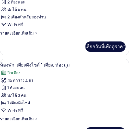
ของ
2 ห้องนอน
ห้อง
นอน
ห้อง
พักได้ 6 คน
2 เตียงสำหรับสองท่าน
คลับ
Wi-Fi ฟรี
สวีท,
ราย
รายละเอียดเพิ่มเติม
2
ละเอียด
ห้อง
เพิ่ม
เลือกวันที่เพื่อดูราคา
เติม
นอน,
เกี่ยว
ใช้
กับ
ห้องพัก, เตียงคิงไซส์ 1 เตียง, ห้องมุม | 
เปิด
6
ห้อง
ห้องพัก, เตียงคิงไซส์ 1 เตียง, ห้องมุม
คลับ
คลับ
ภาพถ่าย
วิวเมือง
สวี
เลา
ทั้งหมด
ท,
46 ตารางเมตร
นจ์
2
ของ
1 ห้องนอน
ห้อง
ได้
นอน,
ห้อง
พักได้ 3 คน
ใช้
1 เตียงคิงไซส์
พัก,
คลับ
Wi-Fi ฟรี
เลา
เตียง
นจ์
ราย
รายละเอียดเพิ่มเติม
คิง
ได้
ละเอียด
เพิ่ม