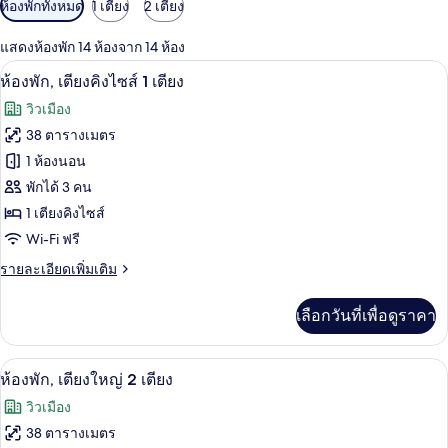
ตัว
ห้องพักทั้งหมด
1 เตียง
2 เตียง
กรอง
แสดงห้องพัก 14 ห้องจาก 14 ห้อง
ที่
เครื่องนอนระดับพรีเมียม, ผ้านวมขนเป็ด, 
เปิด
มี
4
ห้องพัก, เตียงคิงไซส์ 1 เตียง
ให้
ภาพถ่าย
วิวเมือง
สำหรับ
ทั้งหมด
38 ตารางเมตร
ห้อง
ของ
1 ห้องนอน
พัก
ห้อง
พักได้ 3 คน
1 เตียงคิงไซส์
พัก,
Wi-Fi ฟรี
เตียง
ราย
รายละเอียดเพิ่มเติม
คิง
ละเอียด
ไซส์
เพิ่ม
เลือกวันที่เพื่อดูราคา
เติม
1
เกี่ยว
เตียง
กับ
ห้องพัก, เตียงใหญ่ 2 เตียง | วิวจากห้องพ
เปิด
7
ห้อง
ห้องพัก, เตียงใหญ่ 2 เตียง
พัก,
ภาพถ่าย
วิวเมือง
เตียง
ทั้งหมด
คิง
38 ตารางเมตร
ไซส์