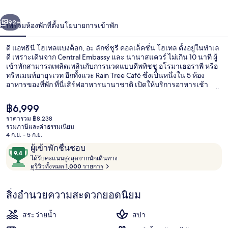
นี
่อน
ถัดไป
น้า
92+
ภาพรวม
ห้องพัก
ที่ตั้ง
นโยบายการเข้าพัก
โฮ
เทล
ดิ แอทธินี โฮเทลแบงค็อก, อะ ลักซ์ชูรี คอลเล็คชั่น โฮเทล ตั้งอยู่ในทำเล
ดี เพราะเดินจาก Central Embassy และ นานาสแควร์ ไม่เกิน 10 นาที ผู้
แบงค็
เข้าพักสามารถเพลิดเพลินกับการนวดแบบดีพทิชชู อโรมาเธอราพี หรือ
ทรีทเมนท์อายุรเวท อีกทั้งแวะ Rain Tree Café ซึ่งเป็นหนึ่งใน 5 ห้อง
อาหารของที่พัก ที่นี่เสิร์ฟอาหารนานาชาติ เปิดให้บริการอาหารเช้า
อก,
อาหารกลางวัน และอาหารเย็น ไฮไลท์เพิ่มเติมของโรงแรมสุดหรูแห่งนี้
ได้แก่ 2 บาร์/เลานจ์ สระว่ายน้ำกลางแจ้ง และบาร์ริมสระว่ายน้ำ นัก
อะ
ราคา
฿6,999
เดินทางล้วนประทับใจพนักงานและสภาพที่พัก ใกล้ขนส่งสาธารณะ:
ปัจจุบัน
ราคารวม ฿8,238
เดิน 5 นาทีถึง สถานีบีทีเอสเพลินจิต และ 9 นาทีถึง สถานีรถไฟฟ้า BTS
฿6,999
ลัก
รวมภาษีและค่าธรรมเนียม
ชิดลม
บริเวณภายนอก
4 ก.ย. - 5 ก.ย.
ซ์
รีวิว
9.4
ผู้เข้าพักชื่นชอบ
ไ
จาก
ได้รับคะแนนสูงสุดจากนักเดินทาง
ชูรี
ด้
ดูรีวิวทั้งหมด 1,000 รายการ
10,
รั
ผู้
คอลเล็
บ
สิ่งอำนวยความสะดวกยอดนิยม
ค
เข้า
ะ
คชั่น
พัก
แ
สระว่ายน้ำ
สปา
ชื่น
น
โฮ