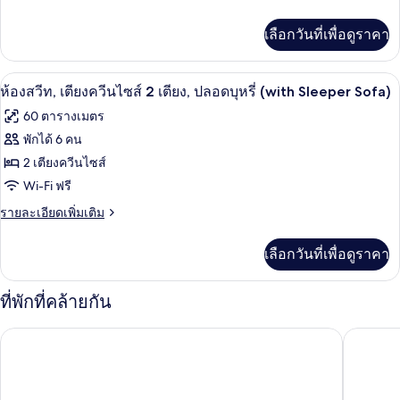
ละเอียด
บุหรี่
เตียง
เพิ่ม
เลือกวันที่เพื่อดูราคา
เติม
คิง
เกี่ยว
ไซส์
กับ
1 ห้องนอน, ตู้นิรภัยในห้องพัก, โต๊ะทำงา
เปิด
5
ห้อง
ห้องสวีท, เตียงควีนไซส์ 2 เตียง, ปลอดบุหรี่ (with Sleeper Sofa)
1
สวี
ภาพถ่าย
เตียง
60 ตารางเมตร
ท,
ทั้งหมด
เตียง
พักได้ 6 คน
คิง
ของ
2 เตียงควีนไซส์
ไซส์
1
ห้อง
Wi-Fi ฟรี
เตียง
สวีท,
ราย
รายละเอียดเพิ่มเติม
ละเอียด
เตียง
เพิ่ม
เลือกวันที่เพื่อดูราคา
เติม
ควีน
เกี่ยว
ไซส์
กับ
ที่พักที่คล้ายกัน
ห้อง
2
สวี
เตียง,
ลากินตา อินน์แอนด์สวีท บายวินด์แฮม มิรามาร์ บีช - เดสติน
ทาวน์เพล
ท,
เตียง
ปลอด
ควีน
บุหรี่
ไซส์