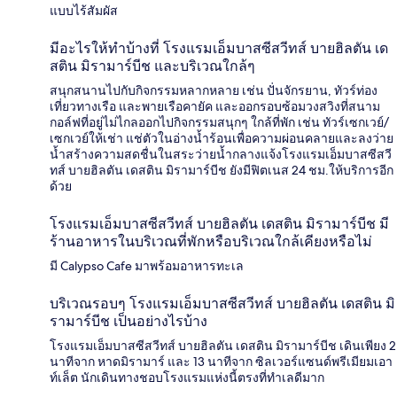
แบบไร้สัมผัส
มีอะไรให้ทำบ้างที่ โรงแรมเอ็มบาสซีสวีทส์ บายฮิลตัน เด
สติน มิรามาร์บีช และบริเวณใกล้ๆ
สนุกสนานไปกับกิจกรรมหลากหลาย เช่น ปั่นจักรยาน, ทัวร์ท่อง
เที่ยวทางเรือ และพายเรือคายัค และออกรอบซ้อมวงสวิงที่สนาม
กอล์ฟที่อยู่ไม่ไกลออกไปกิจกรรมสนุกๆ ใกล้ที่พัก เช่น ทัวร์เซกเวย์/
เซกเวย์ให้เช่า แช่ตัวในอ่างน้ำร้อนเพื่อความผ่อนคลายและลงว่าย
น้ำสร้างความสดชื่นในสระว่ายน้ำกลางแจ้งโรงแรมเอ็มบาสซีสวี
ทส์ บายฮิลตัน เดสติน มิรามาร์บีช ยังมีฟิตเนส 24 ชม.ให้บริการอีก
ด้วย
โรงแรมเอ็มบาสซีสวีทส์ บายฮิลตัน เดสติน มิรามาร์บีช มี
ร้านอาหารในบริเวณที่พักหรือบริเวณใกล้เคียงหรือไม่
มี Calypso Cafe มาพร้อมอาหารทะเล
บริเวณรอบๆ โรงแรมเอ็มบาสซีสวีทส์ บายฮิลตัน เดสติน มิ
รามาร์บีช เป็นอย่างไรบ้าง
โรงแรมเอ็มบาสซีสวีทส์ บายฮิลตัน เดสติน มิรามาร์บีช เดินเพียง 2
นาทีจาก หาดมิรามาร์ และ 13 นาทีจาก ซิลเวอร์แซนด์พรีเมียมเอา
ท์เล็ต นักเดินทางชอบโรงแรมแห่งนี้ตรงที่ทำเลดีมาก