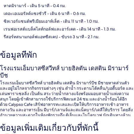
หาดมิรามาร์
- เดิน 5 นาที
- 0.4 กม.
เดอะเอเมอรัลด์แซงชัวรี
- เดิน 6 นาที
- 0.6 กม.
ซิลเวอร์แซนด์พรีเมียมเอาท์เล็ต
- เดิน 11 นาที
- 1.0 กม.
เรนฟอเรสต์แบล็คไลท์กอล์ฟและอาร์เคด
- เดิน 14 นาที
- 1.3 กม.
รีสอร์ทสนามกอล์ฟแอทซีสเคป
- ขับรถ 3 นาที
- 2.1 กม.
ข้อมูลที่พัก
โรงแรมเอ็มบาสซีสวีทส์ บายฮิลตัน เดสติน มิรามาร์
บีช
โรงแรมเอ็มบาสซีสวีทส์ บายฮิลตัน เดสติน มิรามาร์บีช มีชายหาดส่วนตัว
และอยู่ไม่ไกลจากกิจกรรมต่างๆ เช่น ดำน้ำ กระดานโต้คลื่น/บอดี้บอร์ด และ
เล่นพาราเซลลิ่ง เป็นต้น สระว่ายน้ำกลางแจ้งพร้อมมอบสายน้ำแห่งความ
สนุก โดยผู้เข้าพักสามารถใช้บริการฟิตเนส 24 ชม.และอ่างน้ำร้อนได้อีก
ด้วย Calypso Cafe เสิร์ฟอาหารทะเลและเปิดให้บริการอาหารเช้า อาหาร
กลางวัน และอาหารเย็น มีบาร์/เลานจ์และสแน็คบาร์/เดลี่ให้บริการ โดยสิ่ง
อำนวยความสะดวกในห้องพักรวมถึง ตู้เย็นและไมโครเวฟ นักเดินทางล้วน
แล้วแต่ประทับใจพนักงานและทำเลใกล้ชายหาด
ข้อมูลเพิ่มเติมเกี่ยวกับที่พักนี้