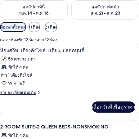
ตรวจสอบจำนวนห้องพักว่างในสุดสัปดาห์นี้ ส.ค. 14 - ส.ค. 16
ตรวจสอบจำนวนห้องพักว่างในสุดส
สุดสัปดาห์นี้
สุดสัปดาห์หน้า
ส.ค. 14 - ส.ค. 16
ส.ค. 21 - ส.ค. 23
ตัว
ห้องพักทั้งหมด
1 เตียง
2 เตียง
กรอง
แสดงห้องพัก 12 ห้องจาก 12 ห้อง
ที่
1 ห้องนอน, ตู้นิรภัยในห้องพัก, โต๊ะทำงา
เปิด
มี
6
ห้องสวีท, เตียงคิงไซส์ 1 เตียง, ปลอดบุหรี่
ให้
ภาพถ่าย
56 ตารางเมตร
สำหรับ
ทั้งหมด
พักได้ 4 คน
ห้อง
ของ
1 เตียงคิงไซส์
พัก
ห้อง
Wi-Fi ฟรี
สวีท,
ราย
รายละเอียดเพิ่มเติม
ละเอียด
เตียง
เพิ่ม
เลือกวันที่เพื่อดูราคา
เติม
คิง
เกี่ยว
ไซส์
กับ
1 ห้องนอน, ตู้นิรภัยในห้องพัก, โต๊ะทำงา
เปิด
14
ห้อง
2 ROOM SUITE-2 QUEEN BEDS-NONSMOKING
1
สวี
ภาพถ่าย
เตียง,
พักได้ 4 คน
ท,