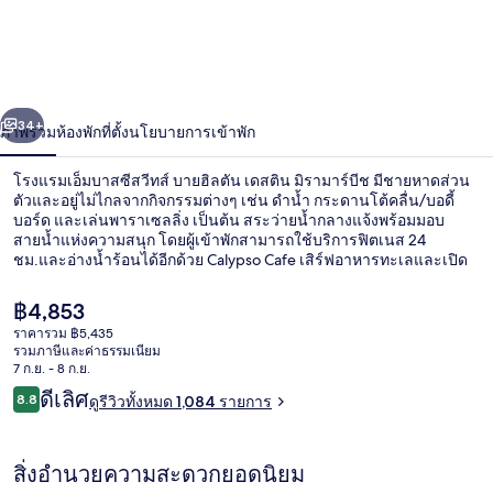
แรม
เอ็ม
บาส
่อน
ถัดไป
น้า
34+
ภาพรวม
ห้องพัก
ที่ตั้ง
นโยบายการเข้าพัก
ซี
สวี
โรงแรมเอ็มบาสซีสวีทส์ บายฮิลตัน เดสติน มิรามาร์บีช มีชายหาดส่วน
ตัวและอยู่ไม่ไกลจากกิจกรรมต่างๆ เช่น ดำน้ำ กระดานโต้คลื่น/บอดี้
ทส์
บอร์ด และเล่นพาราเซลลิ่ง เป็นต้น สระว่ายน้ำกลางแจ้งพร้อมมอบ
สายน้ำแห่งความสนุก โดยผู้เข้าพักสามารถใช้บริการฟิตเนส 24
ชม.และอ่างน้ำร้อนได้อีกด้วย Calypso Cafe เสิร์ฟอาหารทะเลและเปิด
บาย
ให้บริการอาหารเช้า อาหารกลางวัน และอาหารเย็น มีบาร์/เลานจ์และ
สแน็คบาร์/เดลี่ให้บริการ โดยสิ่งอำนวยความสะดวกในห้องพักรวมถึง ตู้
ฮิล
ราคา
฿4,853
เย็นและไมโครเวฟ นักเดินทางล้วนแล้วแต่ประทับใจพนักงานและทำเล
ปัจจุบัน
ราคารวม ฿5,435
ใกล้ชายหาด
฿4,853
ตัน
รวมภาษีและค่าธรรมเนียม
หาดส่วนตัวที่อยู่ใกล้ๆ, ทรายสีขาว, ผ้า
7 ก.ย. - 8 ก.ย.
เด
รีวิว
ดีเลิศ
8.8
ดูรีวิวทั้งหมด 1,084 รายการ
8.8 จาก 10
สติน
สิ่งอำนวยความสะดวกยอดนิยม
มิ