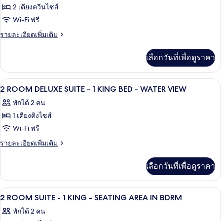
ทั้งหมด
เตียง
2 เตียงควีนไซส์
ปลอด
คิง
ของ
Wi-Fi ฟรี
บุหรี่
ไซส์
2
1
ราย
รายละเอียดเพิ่มเติม
เตียง,
ROOM
ละเอียด
ปลอด
เพิ่ม
SUITE-
เลือกวันที่เพื่อดูราคา
บุหรี่
เติม
2
เกี่ยว
QUEEN
กับ
1 ห้องนอน, ตู้นิรภัยในห้องพัก, โต๊ะทำงา
เปิด
8
2
BEDS-
2 ROOM DELUXE SUITE - 1 KING BED - WATER VIEW
ROOM
ภาพถ่าย
NONSMOKING
พักได้ 2 คน
SUITE-
ทั้งหมด
2
1 เตียงคิงไซส์
QUEEN
ของ
Wi-Fi ฟรี
BEDS-
2
NONSMOKING
ราย
รายละเอียดเพิ่มเติม
ROOM
ละเอียด
เพิ่ม
DELUXE
เลือกวันที่เพื่อดูราคา
เติม
SUITE
เกี่ยว
-
กับ
1 ห้องนอน, ตู้นิรภัยในห้องพัก, โต๊ะทำงา
เปิด
12
2
1
2 ROOM SUITE - 1 KING - SEATING AREA IN BDRM
ROOM
ภาพถ่าย
KING
พักได้ 2 คน
DELUXE
BED