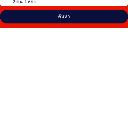
ค้นหา
คลัง
ภาพ
โรง