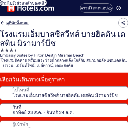
ข้ามไปยังส่วนหลักของหน้า
ดาวน์โหลดแอป
ดูที่พักทั้งหมด
โรงแรมเอ็มบาสซีสวีทส์ บายฮิลตัน เด
สติน มิรามาร์บีช
ที่พัก
Embassy Suites by Hilton Destin Miramar Beach
3.5
โรงแรมติดหาด พร้อมสระว่ายน้ำกลางแจ้ง ใกล้กับ สนามกอล์ฟแซนเดสติน
ดาว
- เรเวน, เบิร์นท์ไพน์, เบย์ทาวน์, เดอะลิงค์ส
เลือกวันเดินทางเพื่อดูราคา
ไปไหนดี
วันที่
ผู้เข้าพัก