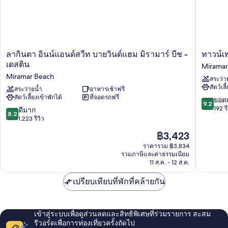
2
(with
เตียง,
Sleeper
ปลอด
Sofa)
บุหรี่
(with
Sleeper
ลา
ทาวน์
ลากินตา อินน์แอนด์สวีท บายวินด์แฮม มิรามาร์ บีช -
ทาวน์เพ
Sofa)
กิน
เพลส
เดสติน
Miramar
ตา
สวี
Miramar Beach
สระว่า
อินน์
ทส์
สัตว์เลี
แอนด์
สระว่ายน้ำ
อาหารเช้าฟรี
บาย
สัตว์เลี้ยงเข้าพักได้
ที่จอดรถฟรี
สวีท
แมริ
9.2
ยอดเ
9.2
บาย
ออท
จาก
192 รี
8.2
ดีมาก
8.2
วิน
มิ
10,
จาก
1,223 รีวิว
ด์
รา
ยอด
10,
ราคา
฿3,423
แฮม
มาร์
เยี่ยม,
ดี
ปัจจุบัน
มิ
บีช
192
มาก,
ราคารวม ฿3,834
คือ
รา
เด
รีวิว
รวมภาษีและค่าธรรมเนียม
1,223
฿3,423
มาร์
11 ส.ค. - 12 ส.ค.
สติน
รีวิว
บีช
Miramar
-
เปรียบเทียบที่พักที่คล้ายกัน
Beach
เด
สติน
Miramar
เข้าสู่ระบบเพื่อดูส่วนลดและสิทธิพิเศษที่ร่วมรายการ สะสม
Beach
รีวอร์ดเพื่อการท่องเที่ยวครั้งถัดไป