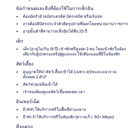
ข้อกำหนดและสิ่งที่ต้องใช้ในการเช็กอิน
ต้องมัดจำด้วยบัตรเครดิต บัตรเดบิต หรือเงินสด
อาจต้องมีบัตรประจำตัวติดรูปถ่ายที่ออกโดยหน่วยงานราชการ
อายุขั้นต่ำที่สามารถเช็กอินได้คือ 25 ปี
เด็ก
เด็ก (อายุไม่เกิน 18 ปี) เข้าพักฟรีสูงสุด 2 คน โดยเข้าพักในห้อง
เดียวกับผู้ปกครองหรือผู้ดูแลและใช้เตียงนอนที่มีในห้องพัก
สัตว์เลี้ยง
อนุญาตให้นำสัตว์เลี้ยงเข้าได้ (เฉพาะสุนัขและแมวรวม
ทั้งหมด 2 ตัว)*
สัตว์ช่วยเหลือเข้าได้
เจ้าของต้องดูแลสัตว์เลี้ยงตลอดเวลา
อินเทอร์เน็ต
มี WiFi ให้บริการฟรีในพื้นที่ส่วนกลาง
มี Wi-Fi ให้บริการฟรีในห้องพัก (ความเร็ว: 50+ Mbps)
ที่จอดรถ