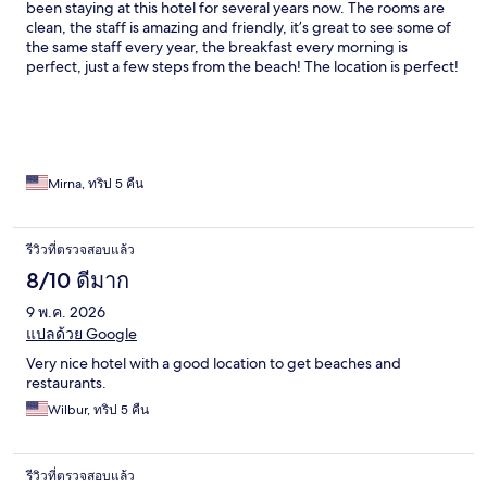
been staying at this hotel for several years now. The rooms are
clean, the staff is amazing and friendly, it’s great to see some of
the same staff every year, the breakfast every morning is
perfect, just a few steps from the beach! The location is perfect!
Mirna, ทริป 5 คืน
รีวิวที่ตรวจสอบแล้ว
8/10 ดีมาก
9 พ.ค. 2026
แปลด้วย Google
Very nice hotel with a good location to get beaches and
restaurants.
Wilbur, ทริป 5 คืน
รีวิวที่ตรวจสอบแล้ว