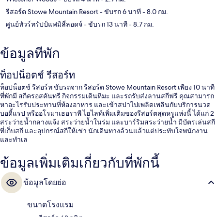
รีสอร์ต Stowe Mountain Resort
- ขับรถ 6 นาที
- 8.0 กม.
ศูนย์ทัวร์ทรัปป์แฟมิลี่ลอดจ์
- ขับรถ 13 นาที
- 8.7 กม.
ข้อมูลที่พัก
ท็อปน็อตช์ รีสอร์ท
ท็อปน็อตช์ รีสอร์ท ขับรถจาก รีสอร์ต Stowe Mountain Resort เพียง 10 นาที
ที่พักมี สกีครอสคันทรี กิจกรรมเดินหิมะ และรถรับส่งลานสกีฟรี คุณสามารถ
หาอะไรรับประทานที่ห้องอาหาร และเข้าสปาไปเพลิดเพลินกับบริการนวด
บอดี้แรป หรืออโรมาเธอราพี ไฮไลท์เพิ่มเติมของรีสอร์ตสุดหรูแห่งนี้ ได้แก่ 2
สระว่ายน้ำกลางแจ้ง สระว่ายน้ำในร่ม และบาร์ริมสระว่ายน้ำ มีบัตรเล่นสกี
ที่เก็บสกี และอุปกรณ์สกีให้เช่า นักเดินทางล้วนแล้วแต่ประทับใจพนักงาน
และทำเล
ข้อมูลเพิ่มเติมเกี่ยวกับที่พักนี้
ข้อมูลโดยย่อ
ขนาดโรงแรม