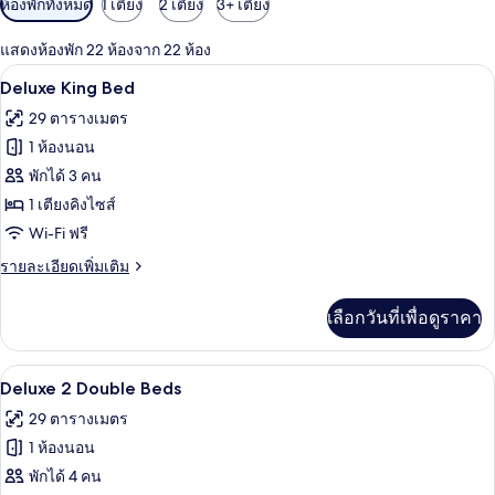
ห้องพักทั้งหมด
1 เตียง
2 เตียง
3+ เตียง
กรอง
แสดงห้องพัก 22 ห้องจาก 22 ห้อง
ที่
เครื่องนอนป้องกันสารก่อภูมิแพ้, เตียงพ
เปิด
มี
2
Deluxe King Bed
ให้
ภาพถ่าย
29 ตารางเมตร
สำหรับ
ทั้งหมด
1 ห้องนอน
ห้อง
ของ
พักได้ 3 คน
พัก
Deluxe
1 เตียงคิงไซส์
King
Wi-Fi ฟรี
Bed
ราย
รายละเอียดเพิ่มเติม
ละเอียด
เพิ่ม
เลือกวันที่เพื่อดูราคา
เติม
เกี่ยว
กับ
Deluxe 2 Double Beds | เครื่องนอนป้องก
เปิด
4
Deluxe
Deluxe 2 Double Beds
King
ภาพถ่าย
29 ตารางเมตร
Bed
ทั้งหมด
1 ห้องนอน
ของ
พักได้ 4 คน