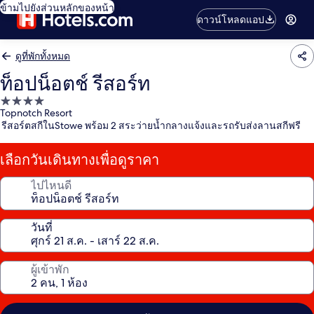
ข้ามไปยังส่วนหลักของหน้า
ดาวน์โหลดแอป
ดูที่พักทั้งหมด
ท็อปน็อตช์ รีสอร์ท
ที่พัก
Topnotch Resort
4.0
รีสอร์ตสกีในStowe พร้อม 2 สระว่ายน้ำกลางแจ้งและรถรับส่งลานสกีฟรี
ดาว
เลือกวันเดินทางเพื่อดูราคา
ไปไหนดี
วันที่
ผู้เข้าพัก