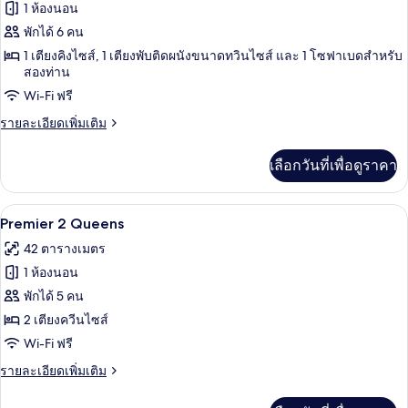
ทั้งหมด
1 ห้องนอน
ของ
พักได้ 6 คน
Moss
1 เตียงคิงไซส์, 1 เตียงพับติดผนังขนาดทวินไซส์ และ 1 โซฟาเบดสำหรับ
สองท่าน
Glen
Suite
Wi-Fi ฟรี
ราย
รายละเอียดเพิ่มเติม
ละเอียด
เพิ่ม
เลือกวันที่เพื่อดูราคา
เติม
เกี่ยว
กับ
Premier 2 Queens | เครื่องนอนป้องกันสา
เปิด
4
Moss
Premier 2 Queens
Glen
ภาพถ่าย
42 ตารางเมตร
Suite
ทั้งหมด
1 ห้องนอน
ของ
พักได้ 5 คน
Premier
2 เตียงควีนไซส์
2
Wi-Fi ฟรี
Queens
ราย
รายละเอียดเพิ่มเติม
ละเอียด
เพิ่ม