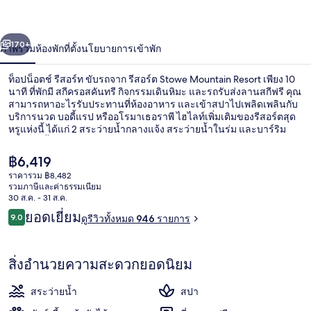
่อน
ถัดไป
น้า
170+
ภาพรวม
ห้องพัก
ที่ตั้ง
นโยบายการเข้าพัก
ท็อปน็อตช์ รีสอร์ท ขับรถจาก รีสอร์ต Stowe Mountain Resort เพียง 10
นาที ที่พักมี สกีครอสคันทรี กิจกรรมเดินหิมะ และรถรับส่งลานสกีฟรี คุณ
สามารถหาอะไรรับประทานที่ห้องอาหาร และเข้าสปาไปเพลิดเพลินกับ
บริการนวด บอดี้แรป หรืออโรมาเธอราพี ไฮไลท์เพิ่มเติมของรีสอร์ตสุด
หรูแห่งนี้ ได้แก่ 2 สระว่ายน้ำกลางแจ้ง สระว่ายน้ำในร่ม และบาร์ริม
สระว่ายน้ำ มีบัตรเล่นสกี ที่เก็บสกี และอุปกรณ์สกีให้เช่า นักเดินทางล้วน
แล้วแต่ประทับใจพนักงานและทำเล
ราคา
฿6,419
ปัจจุบัน
ราคารวม ฿8,482
฿6,419
รวมภาษีและค่าธรรมเนียม
พื้นที่เล่นสำหรับเด็ก - กลางแจ้ง
30 ส.ค. - 31 ส.ค.
รีวิว
ยอดเยี่ยม
9.0
ดูรีวิวทั้งหมด 946 รายการ
9.0 จาก 10
สิ่งอำนวยความสะดวกยอดนิยม
สระว่ายน้ำ
สปา