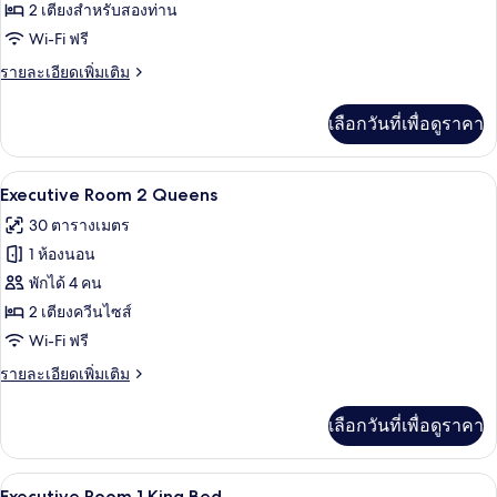
Deluxe
2 เตียงสำหรับสองท่าน
2
Wi-Fi ฟรี
Double
ราย
รายละเอียดเพิ่มเติม
Beds
ละเอียด
เพิ่ม
เลือกวันที่เพื่อดูราคา
เติม
เกี่ยว
กับ
Executive Room 2 Queens | เครื่องนอนป
เปิด
4
Deluxe
Executive Room 2 Queens
2
ภาพถ่าย
30 ตารางเมตร
Double
ทั้งหมด
Beds
1 ห้องนอน
ของ
พักได้ 4 คน
Executive
2 เตียงควีนไซส์
Room
Wi-Fi ฟรี
2
ราย
รายละเอียดเพิ่มเติม
Queens
ละเอียด
เพิ่ม
เลือกวันที่เพื่อดูราคา
เติม
เกี่ยว
กับ
เครื่องนอนป้องกันสารก่อภูมิแพ้, เตียงพ
เปิด
3
Executive
Executive Room 1 King Bed