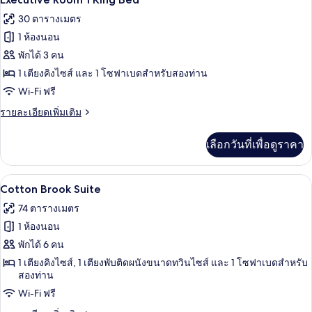
Room
ภาพถ่าย
30 ตารางเมตร
2
ทั้งหมด
Queens
1 ห้องนอน
ของ
พักได้ 3 คน
Executive
1 เตียงคิงไซส์ และ 1 โซฟาเบดสำหรับสองท่าน
Room
Wi-Fi ฟรี
1
ราย
รายละเอียดเพิ่มเติม
King
ละเอียด
Bed
เพิ่ม
เลือกวันที่เพื่อดูราคา
เติม
เกี่ยว
กับ
เครื่องนอนป้องกันสารก่อภูมิแพ้, เตียงพ
เปิด
4
Executive
Cotton Brook Suite
Room
ภาพถ่าย
74 ตารางเมตร
1
ทั้งหมด
King
1 ห้องนอน
Bed
ของ
พักได้ 6 คน
Cotton
1 เตียงคิงไซส์, 1 เตียงพับติดผนังขนาดทวินไซส์ และ 1 โซฟาเบดสำหรับ
สองท่าน
Brook
Suite
Wi-Fi ฟรี