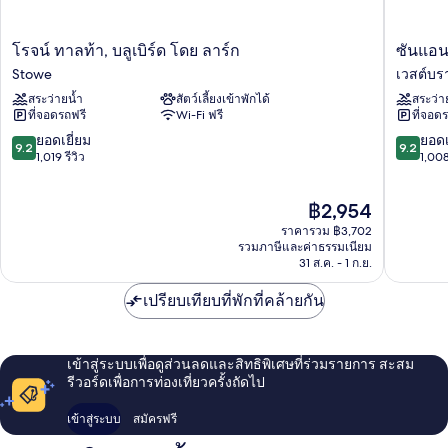
โรจน์
ซัน
โรจน์ ทาลท้า, บลูเบิร์ด โดย ลาร์ก
ซันแอนด
ทาล
แอนด์
Stowe
เวสต์บร
ท้า,
สกี
สระว่ายน้ำ
สัตว์เลี้ยงเข้าพักได้
สระว่า
บลูเบิร์ด
อินน์
ที่จอดรถฟรี
Wi-Fi ฟรี
ที่จอด
โดย
แอนด์
ลาร์ก
สวี
9.2
9.2
ยอดเยี่ยม
ยอดเ
9.2
9.2
Stowe
ทส์
จาก
จาก
1,019 รีวิว
1,008
เวสต์
10,
10,
บรา
ยอด
ยอด
ราคา
฿2,954
นช์
เยี่ยม,
เยี่ยม,
ปัจจุบัน
1,019
1,008
ราคารวม ฿3,702
คือ
รีวิว
รีวิว
รวมภาษีและค่าธรรมเนียม
฿2,954
31 ส.ค. - 1 ก.ย.
เปรียบเทียบที่พักที่คล้ายกัน
เข้าสู่ระบบเพื่อดูส่วนลดและสิทธิพิเศษที่ร่วมรายการ สะสม
รีวอร์ดเพื่อการท่องเที่ยวครั้งถัดไป
เข้าสู่ระบบ
สมัครฟรี