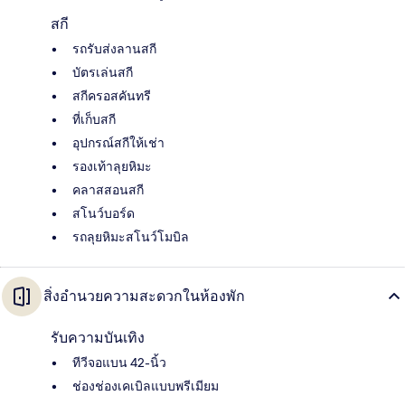
สกี
รถรับส่งลานสกี
บัตรเล่นสกี
สกีครอสคันทรี
ที่เก็บสกี
อุปกรณ์สกีให้เช่า
รองเท้าลุยหิมะ
คลาสสอนสกี
สโนว์บอร์ด
รถลุยหิมะสโนว์โมบิล
สิ่งอำนวยความสะดวกในห้องพัก
รับความบันเทิง
ทีวีจอแบน 42-นิ้ว
ช่องช่องเคเบิลแบบพรีเมียม