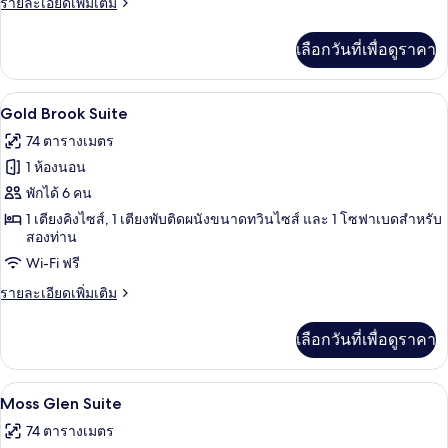
ราย
รายละเอียดเพิ่มเติม
ละเอียด
เพิ่ม
เลือกวันที่เพื่อดูราคา
เติม
เกี่ยว
กับ
เครื่องนอนป้องกันสารก่อภูมิแพ้, เตียงพ
เปิด
4
Cotton
Gold Brook Suite
Brook
ภาพถ่าย
74 ตารางเมตร
Suite
ทั้งหมด
1 ห้องนอน
ของ
พักได้ 6 คน
Gold
1 เตียงคิงไซส์, 1 เตียงพับติดผนังขนาดทวินไซส์ และ 1 โซฟาเบดสำหรับ
สองท่าน
Brook
Suite
Wi-Fi ฟรี
ราย
รายละเอียดเพิ่มเติม
ละเอียด
เพิ่ม
เลือกวันที่เพื่อดูราคา
เติม
เกี่ยว
กับ
Moss Glen Suite | บริเวณนั่งเล่น | ทีวีจอ
เปิด
5
Gold
Moss Glen Suite
Brook
ภาพถ่าย
74 ตารางเมตร
Suite