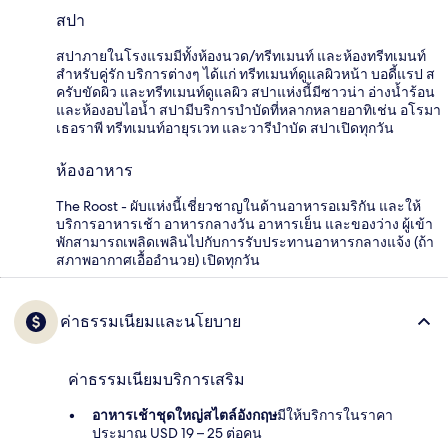
สปา
สปาภายในโรงแรมมีทั้งห้องนวด/ทรีทเมนท์ และห้องทรีทเมนท์
สำหรับคู่รัก บริการต่างๆ ได้แก่ ทรีทเมนท์ดูแลผิวหน้า บอดี้แรป ส
ครับขัดผิว และทรีทเมนท์ดูแลผิว สปาแห่งนี้มีซาวน่า อ่างน้ำร้อน
และห้องอบไอน้ำ สปามีบริการบำบัดที่หลากหลายอาทิเช่น อโรมา
เธอราพี ทรีทเมนท์อายุรเวท และวารีบำบัด สปาเปิดทุกวัน
ห้องอาหาร
The Roost - ผับแห่งนี้เชี่ยวชาญในด้านอาหารอเมริกัน และให้
บริการอาหารเช้า อาหารกลางวัน อาหารเย็น และของว่าง ผู้เข้า
พักสามารถเพลิดเพลินไปกับการรับประทานอาหารกลางแจ้ง (ถ้า
สภาพอากาศเอื้ออำนวย) เปิดทุกวัน
ค่าธรรมเนียมและนโยบาย
ค่าธรรมเนียมบริการเสริม
อาหารเช้าชุดใหญ่สไตล์อังกฤษ
มีให้บริการในราคา
ประมาณ USD 19 – 25 ต่อคน