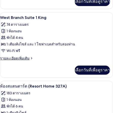
เลือกวันที่เพื่อดูราคา
เติม
เกี่ยว
กับ
West Branch Suite 1
เปิด
3
Premier
West Branch Suite 1 King
2
ภาพถ่าย
74 ตารางเมตร
Queens
ทั้งหมด
1 ห้องนอน
ของ
พักได้ 4 คน
West
1 เตียงคิงไซส์ และ 1 โซฟาเบดสำหรับสองท่าน
Branch
Wi-Fi ฟรี
Suite
ราย
รายละเอียดเพิ่มเติม
1
ละเอียด
King
เพิ่ม
เลือกวันที่เพื่อดูราคา
เติม
เกี่ยว
กับ
ห้องสแตนดาร์ด (Resort Home 327A) | เค
เปิด
7
West
ห้องสแตนดาร์ด (Resort Home 327A)
Branch
ภาพถ่าย
183 ตารางเมตร
Suite
ทั้งหมด
1
1 ห้องนอน
King
ของ
พักได้ 6 คน
1 เตียงคิงไซส์