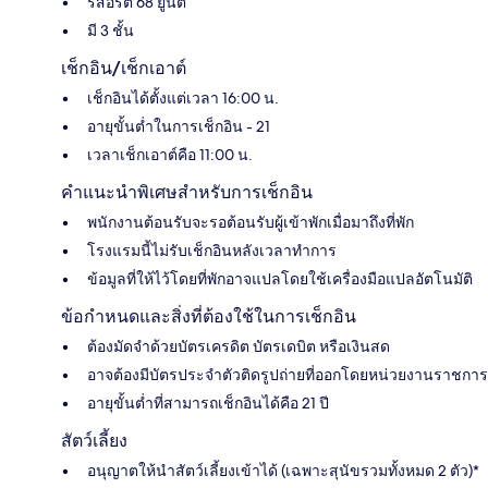
รีสอร์ต 68 ยูนิต
มี 3 ชั้น
เช็กอิน/เช็กเอาต์
เช็กอินได้ตั้งแต่เวลา 16:00 น.
อายุขั้นต่ำในการเช็กอิน - 21
เวลาเช็กเอาต์คือ 11:00 น.
คำแนะนำพิเศษสำหรับการเช็กอิน
พนักงานต้อนรับจะรอต้อนรับผู้เข้าพักเมื่อมาถึงที่พัก
โรงแรมนี้ไม่รับเช็กอินหลังเวลาทำการ
ข้อมูลที่ให้ไว้โดยที่พักอาจแปลโดยใช้เครื่องมือแปลอัตโนมัติ
ข้อกำหนดและสิ่งที่ต้องใช้ในการเช็กอิน
ต้องมัดจำด้วยบัตรเครดิต บัตรเดบิต หรือเงินสด
อาจต้องมีบัตรประจำตัวติดรูปถ่ายที่ออกโดยหน่วยงานราชการ
อายุขั้นต่ำที่สามารถเช็กอินได้คือ 21 ปี
สัตว์เลี้ยง
อนุญาตให้นำสัตว์เลี้ยงเข้าได้ (เฉพาะสุนัขรวมทั้งหมด 2 ตัว)*