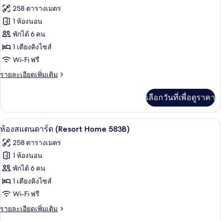
สแตนดาร์ด
ภาพถ่าย
258 ตารางเมตร
(Resort
ทั้งหมด
Home
1 ห้องนอน
450A)
ของ
พักได้ 6 คน
ห้อง
1 เตียงคิงไซส์
Wi-Fi ฟรี
สแตนดาร์ด
(Resort
ราย
รายละเอียดเพิ่มเติม
ละเอียด
Home
เพิ่ม
547A)
เลือกวันที่เพื่อดูราคา
เติม
เกี่ยว
กับ
ห้องสแตนดาร์ด (Resort Home 583B) | เค
เปิด
5
ห้อง
ห้องสแตนดาร์ด (Resort Home 583B)
สแตนดาร์ด
ภาพถ่าย
258 ตารางเมตร
(Resort
ทั้งหมด
Home
1 ห้องนอน
547A)
ของ
พักได้ 6 คน
ห้อง
1 เตียงคิงไซส์
Wi-Fi ฟรี
สแตนดาร์ด
(Resort
ราย
รายละเอียดเพิ่มเติม
ละเอียด
Home