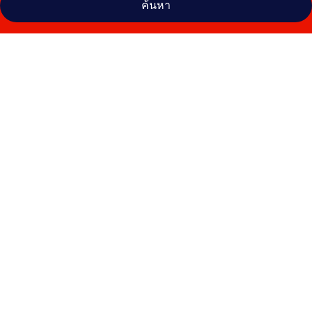
ค้นหา
คลัง
ภาพ
ท็อ
ปน็อตช์
รีสอร์ท