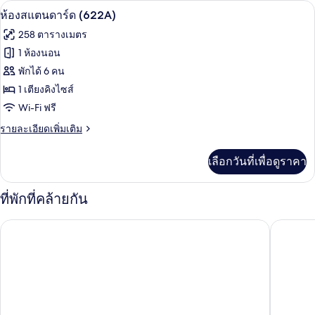
ห้องสแตนดาร์ด (622A) | เครื่องนอนป้อง
เปิด
5
ห้อง
ห้องสแตนดาร์ด (622A)
สแตนดาร์ด
ภาพถ่าย
258 ตารางเมตร
(463)
ทั้งหมด
1 ห้องนอน
ของ
พักได้ 6 คน
ห้อง
1 เตียงคิงไซส์
Wi-Fi ฟรี
สแตนดาร์ด
(622A)
ราย
รายละเอียดเพิ่มเติม
ละเอียด
เพิ่ม
เลือกวันที่เพื่อดูราคา
เติม
เกี่ยว
กับ
ที่พักที่คล้ายกัน
ห้อง
สแตนดาร์ด
โรจน์ ทาลท้า, บลูเบิร์ด โดย ลาร์ก
ซันแอนด์ส
(622A)