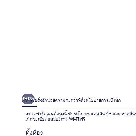
ซ์
คิง
รีสอร์ท
วิว
ห้อง
เลข
ที่
109
13+
อ
ภาพรวม
สิ่งอำนวยความสะดวก
ที่ตั้ง
นโยบายการเข้าพัก
พาร์
จาก อพาร์ตเมนต์แห่งนี้ ขับรถไป บราเดนตัน บีช และ หาดบีน
เล็ก ระเบียง และบริการ Wi-Fi ฟรี
ท
ทั้งห้อง