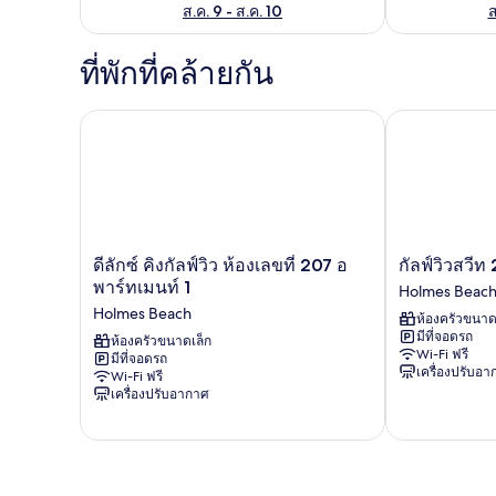
ส.ค. 9 - ส.ค. 10
ส
ที่พักที่คล้ายกัน
ดีลักซ์ คิงกัลฟ์วิว ห้องเลขที่ 207 อพาร์ทเมนท์ 1
กัลฟ์วิวสวีท 2
ดี
กัลฟ์
ดีลักซ์ คิงกัลฟ์วิว ห้องเลขที่ 207 อ
กัลฟ์วิวสวีท
ลัก
วิว
พาร์ทเมนท์ 1
Holmes Beac
ซ์
สวีท
Holmes Beach
ห้องครัวขนาด
คิง
211
มีที่จอดรถ
กัลฟ์
ห้องครัวขนาดเล็ก
อ
Wi-Fi ฟรี
มีที่จอดรถ
วิว
พาร์
เครื่องปรับอ
Wi-Fi ฟรี
ห้อง
ท
เครื่องปรับอากาศ
เลข
เม
ที่
นท์
207
1
อ
Holmes
พาร์
Beach