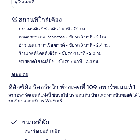
ดูในแผนที่
สถานที่ใกล้เคียง
บราเดนตัน บีช
- เดิน 1 นาที
- 0.1 กม.
หาดสาธารณะ Manatee
- ขับรถ 3 นาที
- 2.1 กม.
แผนท
อ่าวแอนนา มาเรีย ซาวด์
- ขับรถ 3 นาที
- 2.4 กม.
ร้านเวสต์โคสต์เซิร์ฟ
- ขับรถ 4 นาที
- 2.8 กม.
ชายหาดโฮล์มส์บีช
- ขับรถ 7 นาที
- 2.4 กม.
ดูเพิ่มเติม
ดีลักซ์คิง รีสอร์ทวิว ห้องเลขที่ 109 อพาร์ทเมนท์ 1
จาก อพาร์ตเมนต์แห่งนี้ ขับรถไป บราเดนตัน บีช และ หาดบีนพอยต์ ได้
ระเบียง และบริการ Wi-Fi ฟรี
ขนาดที่พัก
อพาร์ตเมนต์ 1 ยูนิต