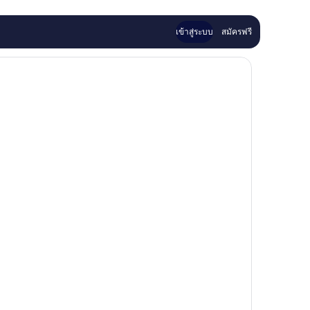
ติ,
ท
1
เม
รีวิว
นท์
เข้าสู่ระบบ
สมัครฟรี
1
Holmes
Beach