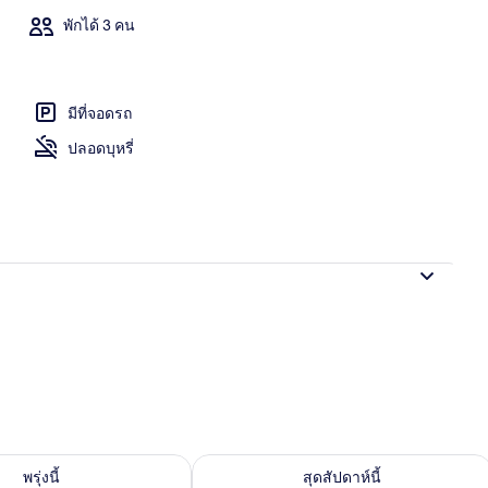
พักได้ 3 คน
| สระว่ายน้ำกลางแจ้ง
มีที่จอดรถ
ปลอดบุหรี่
องพักว่างในพรุ่งนี้ ส.ค. 10 - ส.ค. 11
ตรวจสอบจำนวนห้องพักว่างในสุดสัปดาห์นี
พรุ่งนี้
สุดสัปดาห์นี้