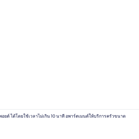
อพาร์ทเมนท์ 
พอยต์ ได้โดยใช้เวลาไม่เกิน 10 นาที อพาร์ตเมนต์ให้บริการครัวขนาด
อพาร์ทเมนท์ |