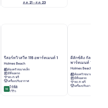
ส.ค. 21 - ส.ค. 23
รีสอร์ทวิวสวีท 115 อพาร์ทเมนท์ 1
ดีลักซ์คิง กัลฟ์วิว ห้องเล
รีสอร์ท
ดี
รีสอร์ทวิวสวีท 115 อพาร์ทเมนท์ 1
ดีลักซ์คิง กัลฟ์วิว ห้อง
วิว
ลัก
พาร์ทเมนท์ 1
Holmes Beach
สวีท
ซ์
Holmes Beach
ห้องครัวขนาดเล็ก
115
คิง
มีที่จอดรถ
อ
กัลฟ์
ห้องครัวขนาดเล็ก
Wi-Fi ฟรี
มีที่จอดรถ
พาร์
วิว
เครื่องปรับอากาศ
Wi-Fi ฟรี
ท
ห้อง
เครื่องปรับอากาศ
10.0
ไร้ที่ติ
เม
เลข
10
จาก
1 รีวิว
นท์
ที่
10,
1
212
ไร้
Holmes
อ
ที่
Beach
พาร์