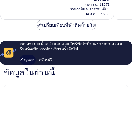
ปัจจุบัน
รีวิว
ราคารวม ฿1,272
คือ
รวมภาษีและค่าธรรมเนียม
฿1,126
13 ส.ค. - 14 ส.ค.
เปรียบเทียบที่พักที่คล้ายกัน
เข้าสู่ระบบเพื่อดูส่วนลดและสิทธิพิเศษที่ร่วมรายการ สะสม
รีวอร์ดเพื่อการท่องเที่ยวครั้งถัดไป
เข้าสู่ระบบ
สมัครฟรี
ข้อมูลในย่านนี้