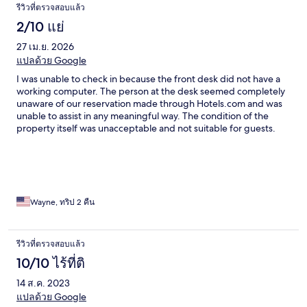
รีวิวที่ตรวจสอบแล้ว
2/10 แย่
27 เม.ย. 2026
แปลด้วย Google
I was unable to check in because the front desk did not have a
working computer. The person at the desk seemed completely
unaware of our reservation made through Hotels.com and was
unable to assist in any meaningful way. The condition of the
property itself was unacceptable and not suitable for guests.
Due to these issues, we had no choice but to find and pay for
another hotel in the area. Based on this experience, I would
strongly advise against staying here. The property appears to
be in such poor condition that it raises serious concerns about its
suitability for operation.
Wayne, ทริป 2 คืน
รีวิวที่ตรวจสอบแล้ว
10/10 ไร้ที่ติ
14 ส.ค. 2023
แปลด้วย Google