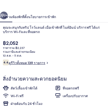
่อน
ถัดไป
น้า
2+
ภาพรวม
ห้องพัก
ที่ตั้ง
นโยบายการเข้าพัก
คุณจะสนุกกับทริป โรว์แลนด์ เมื่อเข้าพักที่ ไนท์อินน์ บริการฟรี ได้แก่
บริการ Wi-Fiและที่จอดรถ
ราคา
฿2,052
ปัจจุบัน
ราคารวม ฿2,237
฿2,052
รวมภาษีและค่าธรรมเนียม
10 ส.ค. - 11 ส.ค.
รีวิว
4.4
ดูรีวิวทั้งหมด 139 รายการ
4.4 จาก 10
ด้านหน้าที่พัก
สิ่งอำนวยความสะดวกยอดนิยม
สัตว์เลี้ยงเข้าพักได้
ที่จอดรถฟรี
Wi-Fi ฟรี
เครื่องปรับอากาศ
ฝ่ายต้อนรับ 24 ชั่วโมง