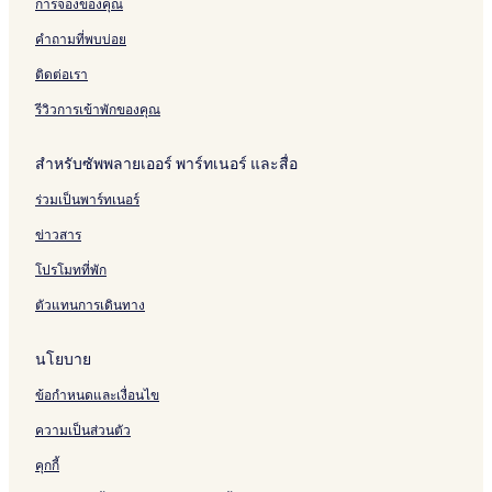
การจองของคุณ
a
9
v
r
L
i
r
N
e
n
t
g
5
i
i
u
n
F
C
v
h
คำถามที่พบบ่อย
g
E
l
n
m
e
o
N
i
e
A
x
l
b
b
s
r
o
l
r
ติดต่อเรา
r
i
e
u
e
-
t
r
l
n
e
t
I
r
r
P
B
t
e
P
รีวิวการเข้าพักของคุณ
a
4
-
g
t
i
r
h
I
i
b
9
9
b
o
n
a
-
n
สำหรับซัพพลายเออร์ พาร์ทเนอร์ และสื่อ
y
5
y
n
e
g
9
e
I
I
,
h
g
5
s
ร่วมเป็นพาร์ทเนอร์
H
H
N
u
P
G
G
C
r
i
ข่าวสาร
s
n
t
e
โปรโมทที่พัก
h
ตัวแทนการเดินทาง
u
r
s
นโยบาย
t
,
ข้อกำหนดและเงื่อนไข
N
C
ความเป็นส่วนตัว
คุกกี้