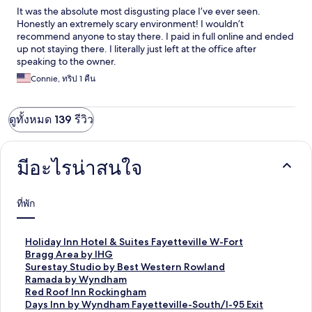
It was the absolute most disgusting place I’ve ever seen.
Honestly an extremely scary environment! I wouldn’t
recommend anyone to stay there. I paid in full online and ended
up not staying there. I literally just left at the office after
speaking to the owner.
Connie, ทริป 1 คืน
ดูทั้งหมด 139 รีวิว
มีอะไรน่าสนใจ
ที่พัก
ลิ
Holiday Inn Hotel & Suites Fayetteville W-Fort
ง
Bragg Area by IHG
ก์
ลิ
Surestay Studio by Best Western Rowland
ม
ง
ลิ
Ramada by Wyndham
า
ก์
ง
ลิ
Red Roof Inn Rockingham
ต
ม
ก์
ง
ลิ
Days Inn by Wyndham Fayetteville-South/I-95 Exit