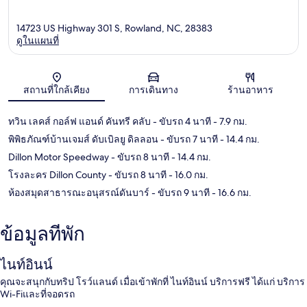
14723 US Highway 301 S, Rowland, NC, 28383
ดูในแผนที่
แผนที่
สถานที่ใกล้เคียง
การเดินทาง
ร้านอาหาร
ทวิน เลคส์ กอล์ฟ แอนด์ คันทรี คลับ
- ขับรถ 4 นาที
- 7.9 กม.
พิพิธภัณฑ์บ้านเจมส์ ดับเบิลยู ดิลลอน
- ขับรถ 7 นาที
- 14.4 กม.
Dillon Motor Speedway
- ขับรถ 8 นาที
- 14.4 กม.
โรงละคร Dillon County
- ขับรถ 8 นาที
- 16.0 กม.
ห้องสมุดสาธารณะอนุสรณ์ดันบาร์
- ขับรถ 9 นาที
- 16.6 กม.
ข้อมูลที่พัก
ไนท์อินน์
คุณจะสนุกกับทริป โรว์แลนด์ เมื่อเข้าพักที่ ไนท์อินน์ บริการฟรี ได้แก่ บริการ
Wi-Fiและที่จอดรถ