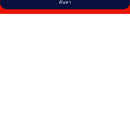
ค้นหา
คลัง
ภาพ
ไนท์
อินน์