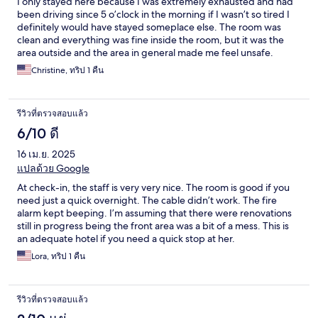
I only stayed here because I was extremely exhausted and had
been driving since 5 o’clock in the morning if I wasn’t so tired I
definitely would have stayed someplace else. The room was
clean and everything was fine inside the room, but it was the
area outside and the area in general made me feel unsafe.
Christine, ทริป 1 คืน
รีวิวที่ตรวจสอบแล้ว
6/10 ดี
16 เม.ย. 2025
แปลด้วย Google
At check-in, the staff is very very nice. The room is good if you
need just a quick overnight. The cable didn’t work. The fire
alarm kept beeping. I’m assuming that there were renovations
still in progress being the front area was a bit of a mess. This is
an adequate hotel if you need a quick stop at her.
Lora, ทริป 1 คืน
รีวิวที่ตรวจสอบแล้ว