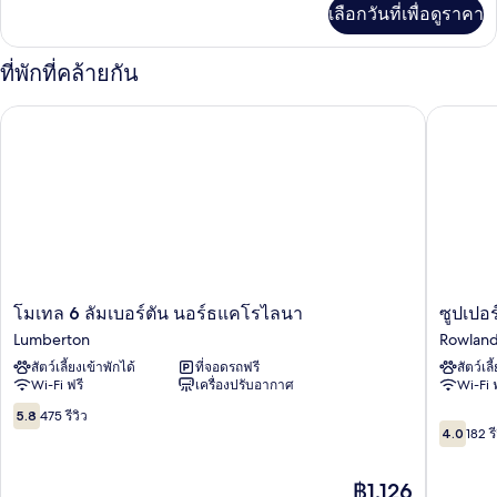
เพิ่ม
เลือกวันที่เพื่อดูราคา
เติม
ใหญ่
เกี่ยว
2
กับ
ที่พักที่คล้ายกัน
ห้อง
เตียง
สแตนดาร์ด,
โมเทล 6 ลัมเบอร์ตัน นอร์ธแคโรไลนา
ซูปเปอร์อ
เตียง
ใหญ่
2
เตียง
โม
ซู
โมเทล 6 ลัมเบอร์ตัน นอร์ธแคโรไลนา
ซูปเปอร
เทล
ป
Lumberton
Rowlan
6
เปอร์
สัตว์เลี้ยงเข้าพักได้
ที่จอดรถฟรี
สัตว์เลี
ลัม
อินน์
Wi-Fi ฟรี
เครื่องปรับอากาศ
Wi-Fi 
เบอร์
Rowlan
ตัน
5.8
5.8
475 รีวิว
4.0
นอร์ธ
จาก
4.0
182 รี
จาก
แคโรไลนา
10,
10,
Lumberton
475
ราคา
฿1,126
182
รีวิว