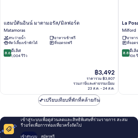
แฮม
La
แฮมป์ตันอินน์ มาตามอรัส/มิลฟอร์ด
La Pos
ป์
Posada
Matamoras
Milford
ตัน
Milford
สระว่ายน้ำ
อาหารเช้าฟรี
อาหารเ
อินน์
สัตว์เลี้ยงเข้าพักได้
ที่จอดรถฟรี
ที่จอด
มาตา
มอ
8.6
8.8
ดีเลิศ
ดีเลิ
8.6
8.8
รัส/
จาก
จาก
1,004 รีวิว
106 รี
มิลฟ
10,
10,
อร์ด
ดี
ดี
ราคา
฿3,492
Matamoras
เลิศ,
เลิศ,
ปัจจุบัน
1,004
106
ราคารวม ฿3,807
คือ
รีวิว
รีวิว
รวมภาษีและค่าธรรมเนียม
฿3,492
23 ส.ค. - 24 ส.ค.
เปรียบเทียบที่พักที่คล้ายกัน
เข้าสู่ระบบเพื่อดูส่วนลดและสิทธิพิเศษที่ร่วมรายการ สะสม
รีวอร์ดเพื่อการท่องเที่ยวครั้งถัดไป
เข้าสู่ระบบ
สมัครฟรี