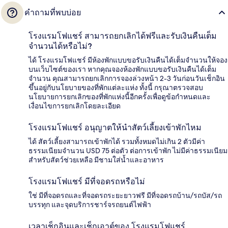
คำถามที่พบบ่อย
โรงแรมโฟแชร์ สามารถยกเลิกได้ฟรีและรับเงินคืนเต็ม
จำนวนได้หรือไม่?
ได้ โรงแรมโฟแชร์ มีห้องพักแบบขอรับเงินคืนได้เต็มจำนวนให้จอง
บนเว็บไซต์ของเรา หากคุณจองห้องพักแบบขอรับเงินคืนได้เต็ม
จำนวน คุณสามารถยกเลิกการจองล่วงหน้า 2-3 วันก่อนวันเช็กอิน
ขึ้นอยู่กับนโยบายของที่พักแต่ละแห่ง ทั้งนี้ กรุณาตรวจสอบ
นโยบายการยกเลิกของที่พักแห่งนี้อีกครั้งเพื่อดูข้อกำหนดและ
เงื่อนไขการยกเลิกโดยละเอียด
โรงแรมโฟแชร์ อนุญาตให้นำสัตว์เลี้ยงเข้าพักไหม
ได้ สัตว์เลี้ยงสามารถเข้าพักได้ รวมทั้งหมดไม่เกิน 2 ตัวมีค่า
ธรรมเนียมจำนวน USD 75 ต่อตัว ต่อการเข้าพัก ไม่มีค่าธรรมเนียม
สำหรับสัตว์ช่วยเหลือ มีชามใส่น้ำและอาหาร
โรงแรมโฟแชร์ มีที่จอดรถหรือไม่
ใช่ มีที่จอดรถและที่จอดรถระยะยาวฟรี มีที่จอดรถบ้าน/รถบัส/รถ
บรรทุก และจุดบริการชาร์จรถยนต์ไฟฟ้า
เวลาเช็กอินและเช็กเอาต์ของ โรงแรมโฟแชร์