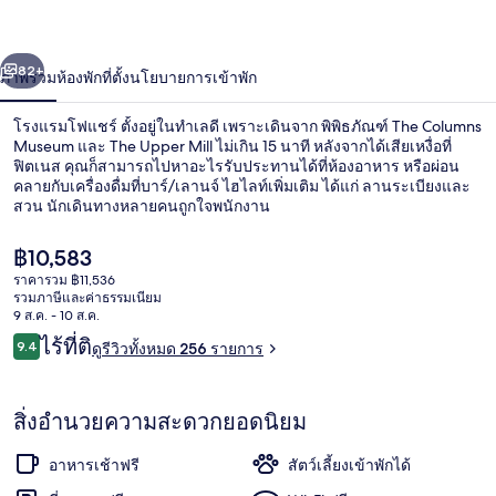
แชร์
่อน
ถัดไป
น้า
82+
ภาพรวม
ห้องพัก
ที่ตั้ง
นโยบายการเข้าพัก
โรงแรมโฟแชร์ ตั้งอยู่ในทำเลดี เพราะเดินจาก พิพิธภัณฑ์ The Columns
Museum และ The Upper Mill ไม่เกิน 15 นาที หลังจากได้เสียเหงื่อที่
ฟิตเนส คุณก็สามารถไปหาอะไรรับประทานได้ที่ห้องอาหาร หรือผ่อน
คลายกับเครื่องดื่มที่บาร์/เลานจ์ ไฮไลท์เพิ่มเติม ได้แก่ ลานระเบียงและ
สวน นักเดินทางหลายคนถูกใจพนักงาน
ราคา
฿10,583
ปัจจุบัน
ราคารวม ฿11,536
฿10,583
รวมภาษีและค่าธรรมเนียม
ร้านอาหาร
9 ส.ค. - 10 ส.ค.
รีวิว
ไร้ที่ติ
9.4
ดูรีวิวทั้งหมด 256 รายการ
9.4 จาก 10
สิ่งอำนวยความสะดวกยอดนิยม
อาหารเช้าฟรี
สัตว์เลี้ยงเข้าพักได้