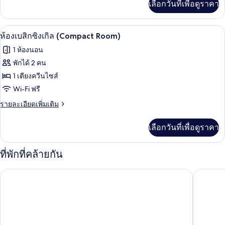
เลือกวันที่เพื่อดูราคา
เติม
พี
เกี่ยว
เรีย
กับ
ห้องเบสิกซิงเกิล (Compact Room) | ผ้าปู
เปิด
5
ห้อง
ห้องเบสิกซิงเกิล (Compact Room)
ซู
ภาพถ่าย
1 ห้องนอน
พี
ทั้งหมด
เรีย
พักได้ 2 คน
ของ
1 เตียงควีนไซส์
ห้อง
Wi-Fi ฟรี
เบสิ
ราย
รายละเอียดเพิ่มเติม
ละเอียด
ก
เพิ่ม
เลือกวันที่เพื่อดูราคา
เติม
ซิงเกิล
เกี่ยว
(Compact
กับ
ที่พักที่คล้ายกัน
Room)
ห้อง
เบสิ
La Posad
แฮมป์ตันอินน์ มาตามอรัส/มิลฟอร์ด
ก
ซิงเกิล
(Compact
Room)