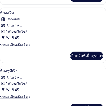
ซ์
เกี่ยว
กับ
ห้องสวีท | ผ้าปูที่นอน Frette จากอิตาลี,
เปิด
7
ห้อง
ห้องสวีท
ดี
ภาพถ่าย
1 ห้องนอน
ลัก
ทั้งหมด
ซ์
พักได้ 4 คน
ของ
1 เตียงควีนไซส์
ห้อง
Wi-Fi ฟรี
สวีท
ราย
รายละเอียดเพิ่มเติม
ละเอียด
เพิ่ม
เลือกวันที่เพื่อดูราคา
เติม
เกี่ยว
กับ
ห้องซูพีเรีย | ผ้าปูที่นอน Frette จากอิตา
เปิด
3
ห้อง
ห้องซูพีเรีย
สวี
ภาพถ่าย
พักได้ 2 คน
ท
ทั้งหมด
1 เตียงควีนไซส์
ของ
Wi-Fi ฟรี
ห้อง
ราย
รายละเอียดเพิ่มเติม
ละเอียด
ซู
เพิ่ม