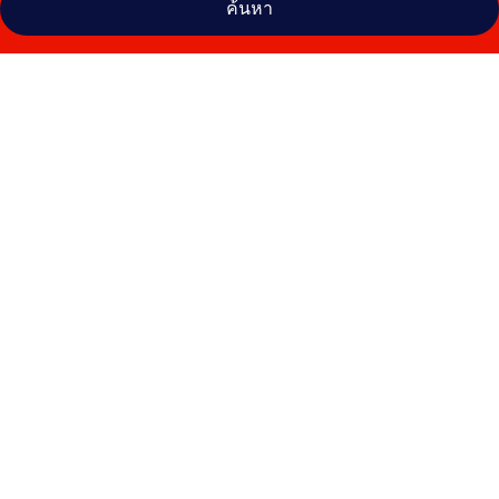
ค้นหา
คลัง
ภาพ
โรง
แรม
โฟ