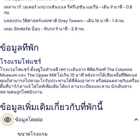
เดลาแวร์ วอเตอร์ แกป เนชันแนล รีครีเอชัน แอเรีย
- เดิน 9 นาที
- 0.8
กม.
แหล่งประวัติศาสตร์แห่งชาติ Grey Towers
- เดิน 16 นาที
- 1.4 กม.
เดอะ มิลฟอร์ด น็อบ
- ขับรถ 9 นาที
- 2.8 กม.
ข้อมูลที่พัก
โรงแรมโฟแชร์
โรงแรมโฟแชร์ ตั้งอยู่ในทำเลดี เพราะเดินจาก พิพิธภัณฑ์ The Columns
Museum และ The Upper Mill ไม่เกิน 15 นาที หลังจากได้เสียเหงื่อที่ฟิตเนส
คุณก็สามารถไปหาอะไรรับประทานได้ที่ห้องอาหาร หรือผ่อนคลายกับเครื่อง
ดื่มที่บาร์/เลานจ์ ไฮไลท์เพิ่มเติม ได้แก่ ลานระเบียงและสวน นักเดินทาง
หลายคนถูกใจพนักงาน
ข้อมูลเพิ่มเติมเกี่ยวกับที่พักนี้
ข้อมูลโดยย่อ
ขนาดโรงแรม