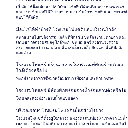
เช็กอินได้ตั้งแต่เวลา: 16:00 น., เช็กอินได้จนถึงเวลา: ตลอดเวลา
สามารถเช็กเอาต์ได้ในเวลา 11:00 น. มีบริการเช็กอินและเช็กเอาต์
แบบไร้สัมผัส
มีอะไรให้ทำบ้างที่ โรงแรมโฟแชร์ และบริเวณใกล้ๆ
สนุกสนานไปกับกิจกรรมใกล้ๆ ที่พัก เช่น ปั่นจักรยาน, ตกปลา และ
เดินเขา กิจกรรมสนุกๆ ใกล้ที่พัก เช่น ชมสัตว์ สิ่งอำนวยความ
สะดวกและบริการมากมายที่น่าสนใจรวมถึง ฟิตเนส, พื้นที่ปิกนิก
และสวน
โรงแรมโฟแชร์ มีร้านอาหารในบริเวณที่พักหรือบริเวณ
ใกล้เคียงหรือไม่
ที่พักมีร้านอาหารซึ่งมาพร้อมอาหารท้องถิ่นและนานาชาติ
โรงแรมโฟแชร์ มีห้องพักพร้อมอ่างน้ำร้อนส่วนตัวหรือไม่
ใช่ แต่ละห้องมีอ่างอาบน้ำแบบแช่ตัว
บริเวณรอบๆ โรงแรมโฟแชร์ เป็นอย่างไรบ้าง
โรงแรมโฟแชร์ ตั้งอยู่ใจกลาง มิลฟอร์ด เดินเพียง 7 นาทีจาก แม่น้ำ
เดลาแวร์ และ 12 นาทีจาก เดลาแวร์ วอเตอร์ แกป เนชันแนล รีครี