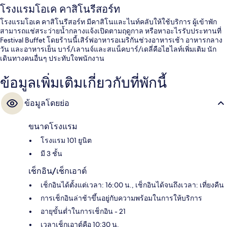
โรงแรมโอเค คาสิโนรีสอร์ท
โรงแรมโอเค คาสิโนรีสอร์ท มีคาสิโนและไนท์คลับให้ใช้บริการ ผู้เข้าพัก
สามารถแช่สระว่ายน้ำกลางแจ้งเปิดตามฤดูกาล หรือหาอะไรรับประทานที่
Festival Buffet โดยร้านนี้เสิร์ฟอาหารอเมริกันช่วงอาหารเช้า อาหารกลาง
วัน และอาหารเย็น บาร์/เลานจ์และสแน็คบาร์/เดลี่คือไฮไลท์เพิ่มเติม นัก
เดินทางคนอื่นๆ ประทับใจพนักงาน
ข้อมูลเพิ่มเติมเกี่ยวกับที่พักนี้
ข้อมูลโดยย่อ
ขนาดโรงแรม
โรงแรม 101 ยูนิต
มี 3 ชั้น
เช็กอิน/เช็กเอาต์
เช็กอินได้ตั้งแต่เวลา: 16:00 น., เช็กอินได้จนถึงเวลา: เที่ยงคืน
การเช็กอินล่าช้าขึ้นอยู่กับความพร้อมในการให้บริการ
อายุขั้นต่ำในการเช็กอิน - 21
เวลาเช็กเอาต์คือ 10:30 น.