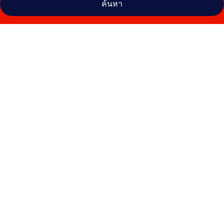
ค้นหา
คลัง
ภาพ
โรง
แรม
โอเค