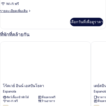
2
ห้อง
Wi-Fi ฟรี
ภูเขา
เตียง,
สวีท
ราย
รายละเอียดเพิ่มเติม
ติด
ละเอียด
ภูเขา
เพิ่ม
เลือกวันที่เพื่อดูราคา
เติม
เกี่ยว
กับ
ที่พักที่คล้ายกัน
ห้อง
สวี
โร้ดเวย์ อินน์ เอสปันโยลา
เดย์สอิน
ท
โร้ดเวย์
เดย์
โร้ดเวย์ อินน์ เอสปันโยลา
เดย์สอ
อินน์
สอินน์
Espanola
Espanol
เอ
บาย
สัตว์เลี้ยงเข้าพักได้
ที่จอดรถฟรี
อาหารเ
ส
วิน
Wi-Fi ฟรี
ร้านอาหาร
ที่จอด
ปัน
ด์