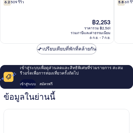
โยลา
แฮม
6.2
5.8
6.2
509 รีวิว
5.8
611 รี
Espanola
เอ
จาก
จาก
ส
10,
10,
ปา
509
611
ราคา
฿2,253
โนลา
รีวิว
รีวิว
ปัจจุบัน
Espanol
ราคารวม ฿2,561
คือ
รวมภาษีและค่าธรรมเนียม
฿2,253
6 ก.ย. - 7 ก.ย.
เปรียบเทียบที่พักที่คล้ายกัน
เข้าสู่ระบบเพื่อดูส่วนลดและสิทธิพิเศษที่ร่วมรายการ สะสม
รีวอร์ดเพื่อการท่องเที่ยวครั้งถัดไป
เข้าสู่ระบบ
สมัครฟรี
ข้อมูลในย่านนี้