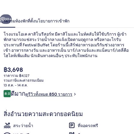
คา
่อน
ถัดไป
น้า
30+
ภาพรวม
ห้องพัก
ที่ตั้ง
นโยบายการเข้าพัก
สิ
โน
โรงแรมโอเค คาสิโนรีสอร์ท มีคาสิโนและไนท์คลับให้ใช้บริการ ผู้เข้า
พักสามารถแช่สระว่ายน้ำกลางแจ้งเปิดตามฤดูกาล หรือหาอะไรรับ
รีสอร์ท
ประทานที่ Festival Buffet โดยร้านนี้เสิร์ฟอาหารอเมริกันช่วงอาหาร
เช้า อาหารกลางวัน และอาหารเย็น บาร์/เลานจ์และสแน็คบาร์/เดลี่คือ
ไฮไลท์เพิ่มเติม นักเดินทางคนอื่นๆ ประทับใจพนักงาน
ราคา
฿3,698
ปัจจุบัน
ราคารวม ฿4,127
฿3,698
รวมภาษีและค่าธรรมเนียม
บาร์ (ในที่พัก)
13 ส.ค. - 14 ส.ค.
รีวิว
ดีมาก
8.0
ดูรีวิวทั้งหมด 850 รายการ
8.0 จาก 10
สิ่งอำนวยความสะดวกยอดนิยม
สระว่ายน้ำ
ที่จอดรถฟรี