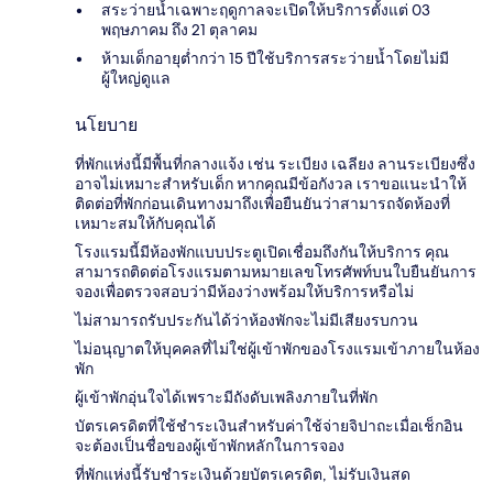
สระว่ายน้ำเฉพาะฤดูกาลจะเปิดให้บริการตั้งแต่ 03
พฤษภาคม ถึง 21 ตุลาคม
ห้ามเด็กอายุต่ำกว่า 15 ปีใช้บริการสระว่ายน้ำโดยไม่มี
ผู้ใหญ่ดูแล
นโยบาย
ที่พักแห่งนี้มีพื้นที่กลางแจ้ง เช่น ระเบียง เฉลียง ลานระเบียงซึ่ง
อาจไม่เหมาะสำหรับเด็ก หากคุณมีข้อกังวล เราขอแนะนำให้
ติดต่อที่พักก่อนเดินทางมาถึงเพื่อยืนยันว่าสามารถจัดห้องที่
เหมาะสมให้กับคุณได้
โรงแรมนี้มีห้องพักแบบประตูเปิดเชื่อมถึงกันให้บริการ คุณ
สามารถติดต่อโรงแรมตามหมายเลขโทรศัพท์บนใบยืนยันการ
จองเพื่อตรวจสอบว่ามีห้องว่างพร้อมให้บริการหรือไม่
ไม่สามารถรับประกันได้ว่าห้องพักจะไม่มีเสียงรบกวน
ไม่อนุญาตให้บุคคลที่ไม่ใช่ผู้เข้าพักของโรงแรมเข้าภายในห้อง
พัก
ผู้เข้าพักอุ่นใจได้เพราะมีถังดับเพลิงภายในที่พัก
บัตรเครดิตที่ใช้ชำระเงินสำหรับค่าใช้จ่ายจิปาถะเมื่อเช็กอิน
จะต้องเป็นชื่อของผู้เข้าพักหลักในการจอง
ที่พักแห่งนี้รับชำระเงินด้วยบัตรเครดิต, ไม่รับเงินสด