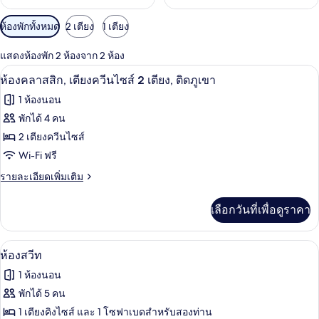
ตัว
ห้องพักทั้งหมด
2 เตียง
1 เตียง
กรอง
แสดงห้องพัก 2 ห้องจาก 2 ห้อง
ที่
ห้องคลาสสิก, เตียงควีนไซส์ 2 เตียง, ติดภ
เปิด
มี
6
ห้องคลาสสิก, เตียงควีนไซส์ 2 เตียง, ติดภูเขา
ให้
ภาพถ่าย
1 ห้องนอน
สำหรับ
ทั้งหมด
พักได้ 4 คน
ห้อง
ของ
2 เตียงควีนไซส์
พัก
ห้อง
Wi-Fi ฟรี
คลาส
ราย
รายละเอียดเพิ่มเติม
ละเอียด
สิก,
เพิ่ม
เลือกวันที่เพื่อดูราคา
เติม
เตียง
เกี่ยว
ควีน
กับ
ห้องสวีท | โต๊ะทำงาน, เตารีด/โต๊ะรีดผ้า, 
เปิด
6
ห้อง
ห้องสวีท
ไซส์
คลาส
ภาพถ่าย
1 ห้องนอน
2
สิก,
ทั้งหมด
เตียง
พักได้ 5 คน
เตียง,
ควีน
ของ
1 เตียงคิงไซส์ และ 1 โซฟาเบดสำหรับสองท่าน
ติด
ไซส์