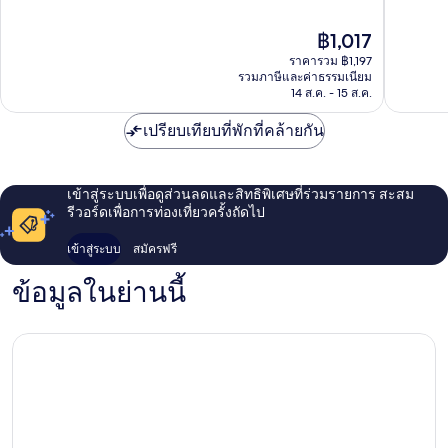
10,
10,
ยอด
ยอด
ราคา
฿1,017
เยี่ยม,
เยี่ยม,
ปัจจุบัน
ราคารวม ฿1,197
95
176
คือ
รวมภาษีและค่าธรรมเนียม
รีวิว
รีวิว
฿1,017
14 ส.ค. - 15 ส.ค.
เปรียบเทียบที่พักที่คล้ายกัน
เข้าสู่ระบบเพื่อดูส่วนลดและสิทธิพิเศษที่ร่วมรายการ สะสม
รีวอร์ดเพื่อการท่องเที่ยวครั้งถัดไป
เข้าสู่ระบบ
สมัครฟรี
ข้อมูลในย่านนี้