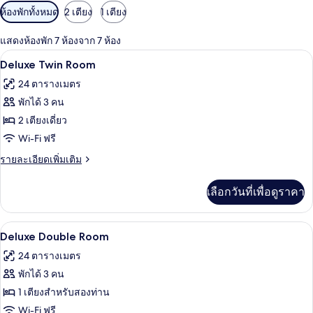
ตัว
ห้องพักทั้งหมด
2 เตียง
1 เตียง
กรอง
แสดงห้องพัก 7 ห้องจาก 7 ห้อง
ที่
Deluxe Twin Room | เครื่องนอนระดับพรีเม
เปิด
มี
6
Deluxe Twin Room
ให้
ภาพถ่าย
24 ตารางเมตร
สำหรับ
ทั้งหมด
พักได้ 3 คน
ห้อง
ของ
2 เตียงเดี่ยว
พัก
Deluxe
Wi-Fi ฟรี
Twin
ราย
รายละเอียดเพิ่มเติม
Room
ละเอียด
เพิ่ม
เลือกวันที่เพื่อดูราคา
เติม
เกี่ยว
กับ
เครื่องนอนระดับพรีเมียม, มินิบาร์, ตู้นิ
เปิด
3
Deluxe
Deluxe Double Room
Twin
ภาพถ่าย
24 ตารางเมตร
Room
ทั้งหมด
พักได้ 3 คน
ของ
1 เตียงสำหรับสองท่าน
Deluxe
Wi-Fi ฟรี