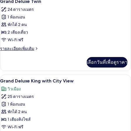
7
Grand
Grand Deluxe Twin
Deluxe
ภาพถ่าย
24 ตารางเมตร
Queen
ทั้งหมด
1 ห้องนอน
ของ
พักได้ 2 คน
Grand
2 เตียงเดี่ยว
Deluxe
Wi-Fi ฟรี
Twin
ราย
รายละเอียดเพิ่มเติม
ละเอียด
เพิ่ม
เลือกวันที่เพื่อดูราคา
เติม
เกี่ยว
กับ
Grand Deluxe King with City View | เครื
เปิด
5
Grand
Grand Deluxe King with City View
Deluxe
ภาพถ่าย
วิวเมือง
Twin
ทั้งหมด
25 ตารางเมตร
ของ
1 ห้องนอน
Grand
พักได้ 2 คน
Deluxe
1 เตียงคิงไซส์
King
Wi-Fi ฟรี