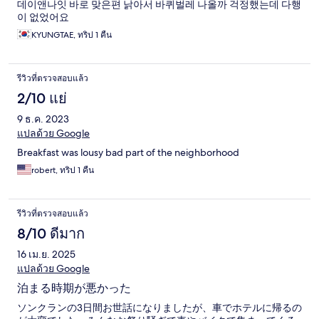
데이앤나잇 바로 맞은편 낡아서 바퀴벌레 나올까 걱정했는데 다행
이 없었어요
KYUNGTAE, ทริป 1 คืน
รีวิวที่ตรวจสอบแล้ว
2/10 แย่
9 ธ.ค. 2023
แปลด้วย Google
Breakfast was lousy bad part of the neighborhood
robert, ทริป 1 คืน
รีวิวที่ตรวจสอบแล้ว
8/10 ดีมาก
16 เม.ย. 2025
แปลด้วย Google
泊まる時期が悪かった
ソンクランの3日間お世話になりましたが、車でホテルに帰るの