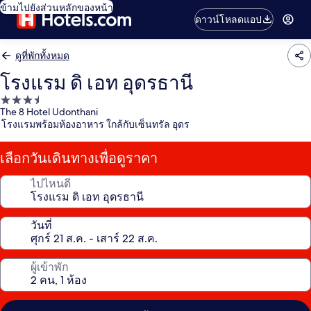
ข้ามไปยังส่วนหลักของหน้า
ดาวน์โหลดแอป
ดูที่พักทั้งหมด
โรงแรม ดิ เอท อุดรธานี
ที่พัก
The 8 Hotel Udonthani
3.5
โรงแรมพร้อมห้องอาหาร ใกล้กับเซ็นทรัล อุดร
ดาว
เลือกวันเดินทางเพื่อดูราคา
ไปไหนดี
วันที่
ผู้เข้าพัก