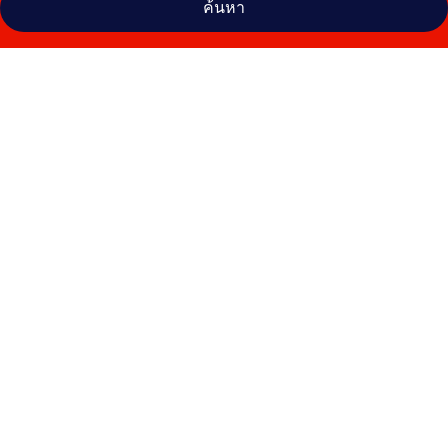
ค้นหา
คลัง
ภาพ
โรงแรม
ดิ
เอท