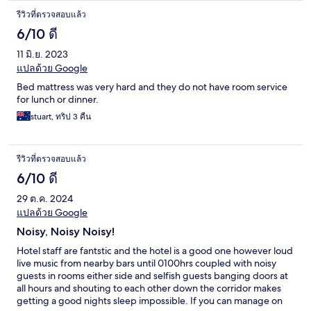
รีวิวที่ตรวจสอบแล้ว
6/10 ดี
11 มิ.ย. 2023
แปลด้วย Google
Bed mattress was very hard and they do not have room service
for lunch or dinner.
stuart, ทริป 3 คืน
รีวิวที่ตรวจสอบแล้ว
6/10 ดี
29 ต.ค. 2024
แปลด้วย Google
Noisy, Noisy Noisy!
Hotel staff are fantstic and the hotel is a good one however loud
live music from nearby bars until 0100hrs coupled with noisy
guests in rooms either side and selfish guests banging doors at
all hours and shouting to each other down the corridor makes
getting a good nights sleep impossible. If you can manage on