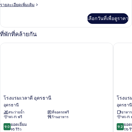
with
ราย
รายละเอียดเพิ่มเติม
City
ละเอียด
View
เพิ่ม
เลือกวันที่เพื่อดูราคา
เติม
เกี่ยว
กับ
ที่พักที่คล้ายกัน
Grand
Deluxe
โรงแรมเวลาดี อุดรธานี
โรงแรมศิ
King
with
City
View
โรงแรม
โรงแรม
โรงแรมเวลาดี อุดรธานี
โรงแรมศ
เวลา
ศิวิไลซ์
อุดรธานี
อุดรธานี
ดี
อุดรธานี
สระว่ายน้ำ
ที่จอดรถฟรี
อาหารเ
อุดรธานี
Wi-Fi ฟรี
ร้านอาหาร
Wi-Fi 
อุดรธานี
9.0
9.2
ยอดเยี่ยม
ยอดเ
9.0
9.2
จาก
จาก
95 รีวิว
176 รี