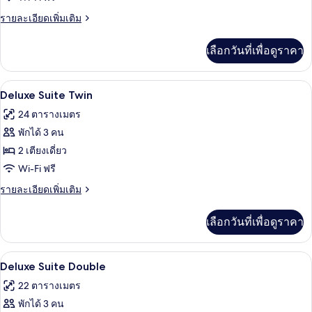
Double
ราย
รายละเอียดเพิ่มเติม
Room
ละเอียด
เพิ่ม
เลือกวันที่เพื่อดูราคา
เติม
เกี่ยว
กับ
เครื่องนอนระดับพรีเมียม, มินิบาร์, ตู้นิ
เปิด
4
Deluxe
Deluxe Suite Twin
Double
ภาพถ่าย
24 ตารางเมตร
Room
ทั้งหมด
พักได้ 3 คน
ของ
2 เตียงเดี่ยว
Deluxe
Wi-Fi ฟรี
Suite
ราย
รายละเอียดเพิ่มเติม
Twin
ละเอียด
เพิ่ม
เลือกวันที่เพื่อดูราคา
เติม
เกี่ยว
กับ
เครื่องนอนระดับพรีเมียม, มินิบาร์, ตู้นิ
เปิด
5
Deluxe
Deluxe Suite Double
Suite
ภาพถ่าย
22 ตารางเมตร
Twin
ทั้งหมด
พักได้ 3 คน