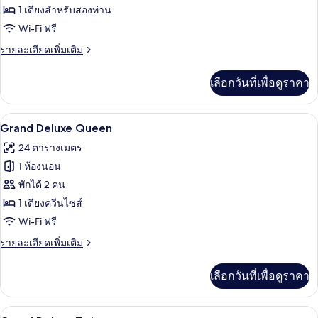
ของ
1 เตียงสำหรับสองท่าน
Deluxe
Wi-Fi ฟรี
Suite
ราย
รายละเอียดเพิ่มเติม
Double
ละเอียด
เพิ่ม
เลือกวันที่เพื่อดูราคา
เติม
เกี่ยว
กับ
Grand Deluxe Queen | เครื่องนอนระดับพร
เปิด
8
Deluxe
Grand Deluxe Queen
Suite
ภาพถ่าย
24 ตารางเมตร
Double
ทั้งหมด
1 ห้องนอน
ของ
พักได้ 2 คน
Grand
1 เตียงควีนไซส์
Deluxe
Wi-Fi ฟรี
Queen
ราย
รายละเอียดเพิ่มเติม
ละเอียด
เพิ่ม
เลือกวันที่เพื่อดูราคา
เติม
เกี่ยว
กับ
Grand Deluxe Twin | เครื่องนอนระดับพรีเ
เปิด