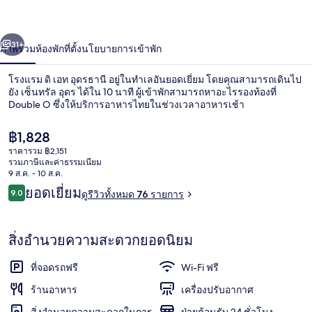
อุดรธานี
่อน
ถัดไป
น้า
31+
ภาพรวม
ห้องพัก
ที่ตั้ง
นโยบายการเข้าพัก
โรงแรม ดิ เอท อุดรธานี อยู่ในทำเลอันยอดเยี่ยม โดยคุณสามารถเดินไป
ยัง เซ็นทรัล อุดร ได้ใน 10 นาที ผู้เข้าพักสามารถหาอะไรรองท้องที่
Double O ซึ่งให้บริการอาหารไทยในช่วงเวลาอาหารเช้า
ราคา
฿1,828
ปัจจุบัน
ราคารวม ฿2,151
฿1,828
รวมภาษีและค่าธรรมเนียม
9 ส.ค. - 10 ส.ค.
รีวิว
ยอดเยี่ยม
9.0
ดูรีวิวทั้งหมด 76 รายการ
บริเวณภายนอก
9.0 จาก 10
สิ่งอำนวยความสะดวกยอดนิยม
ที่จอดรถฟรี
Wi-Fi ฟรี
ร้านอาหาร
เครื่องปรับอากาศ