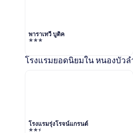
พาราเทวี บูติค
3
out
of
โรงแรมยอดนิยมใน หนองบัวลำ
5
โรงแรมรุ่งโรจน์แกรนด์
โรงแรมรุ่งโรจน์แกรนด์
2.5