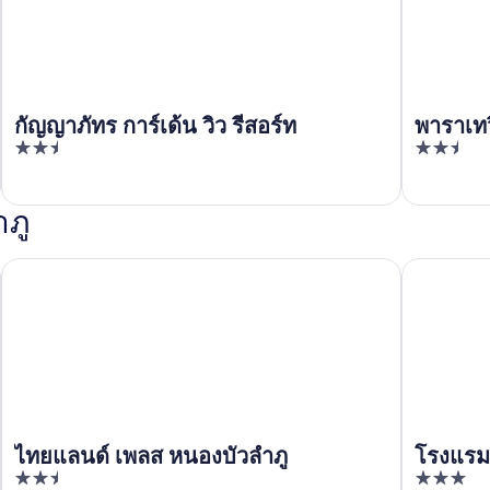
กัญญาภัทร การ์เด้น วิว รีสอร์ท
พาราเทว
2.5
2.5
out
out
of
of
ภู
5
5
ไทยแลนด์ เพลส หนองบัวลำภู
โรงแรมหนอง
ไทยแลนด์ เพลส หนองบัวลำภู
โรงแรมห
2.5
3