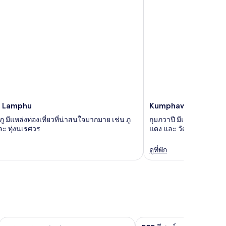
 Lamphu
Kumphawapi
 มีแหล่งท่องเที่ยวที่น่าสนใจมากมาย เช่น ภู
กุมภวาปี มีแหล่งท่องเที่
ะ ทุ่งนเรศวร
แดง และ วัดสว่างหายโศ
ดูที่พัก
ตระการตาเพลส
555 รีสอร์ท
แกล
แกล