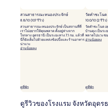
สวนสาธารณะหนองประจักษ์
วัดคำชะโนด
8.8/10 (107 รีวิว)
10.0/10 (2 รีวิว)
สวนสาธารณะหนองประจักษ์ เป็นสถานที่ที่
วัดคำชะโนด อย
เราไม่อยากให้คุณพลาด ตั้งอยู่ห่างจาก
บ้านดุง เป็นระยะ
ใจกลาง อุดรธานี เป็นระยะทาง 7.1 กม. แล้วที่
พลาดไปแวะชมค
นี่ก็ยังเต็มไปด้วยแหล่งช้อปปิ้งและร้านอาหาร
อ่านน้อยลง
น่าแวะ
อ่านน้อยลง
ดูที่พัก
ดูที่พัก
ดูรีวิวของโรงแรม จังหวัดอุดรธาน