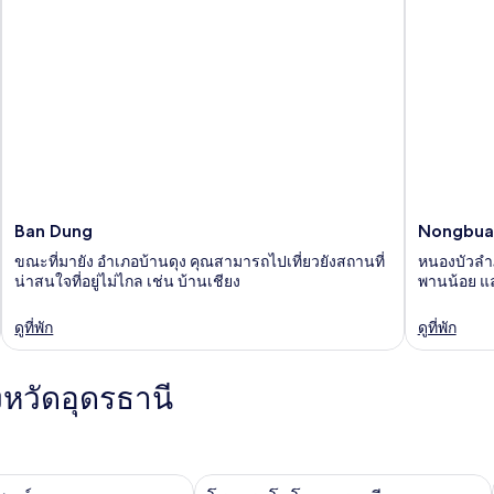
Ban Dung
Nongbua
ขณะที่มายัง อำเภอบ้านดุง คุณสามารถไปเที่ยวยังสถานที่
หนองบัวลำภู
น่าสนใจที่อยู่ไม่ไกล เช่น บ้านเชียง
พานน้อย แล
ดูที่พัก
ดูที่พัก
งหวัดอุดรธานี
ตย์
โรงแรมโมโค อุดรธานี
แกล