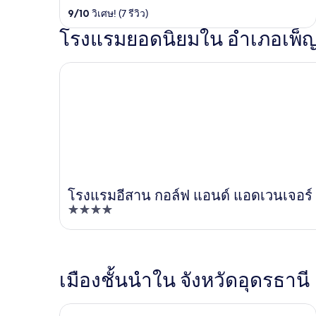
out
9
/
10
วิเศษ! (7 รีวิว)
of
โรงแรมยอดนิยมใน อำเภอเพ็
5
โรงแรมอีสาน กอล์ฟ แอนด์ แอดเวนเจอร์
โรงแรมอีสาน กอล์ฟ แอนด์ แอดเวนเจอร์
4
out
of
5
เมืองชั้นนำใน จังหวัดอุดรธานี
Udon Thani