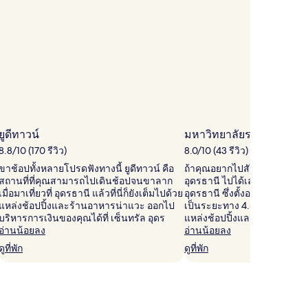
ยูดีทาวน์
มหาวิทยาลัยราชภัฏอุดรธ
8.8/10 (170 รีวิว)
8.0/10 (43 รีวิว)
ขาช้อปทั้งหลายโปรดฟังทางนี้ ยูดีทาวน์ คือ
ถ้าคุณอยากไปสัมผัสบรรยาก
สถานที่ที่คุณสามารถไปเดินช้อปจนขาลาก
อุดรธานี ไปได้เลยที่ มหาวิทย
เมื่อมาเที่ยวที่ อุดรธานี แล้วที่นี่ก็ยังเต็มไปด้วย
อุดรธานี ซึ่งตั้งอยู่ห่างจากใจ
แหล่งช้อปปิ้งและร้านอาหารน่าแวะ ออกไป
เป็นระยะทาง 4.3 กม. แล้วที่นี่
บริหารการเงินของคุณได้ที่ เซ็นทรัล อุดร
แหล่งช้อปปิ้งและร้านอาหารน
อ่านน้อยลง
อ่านน้อยลง
ดูที่พัก
ดูที่พัก