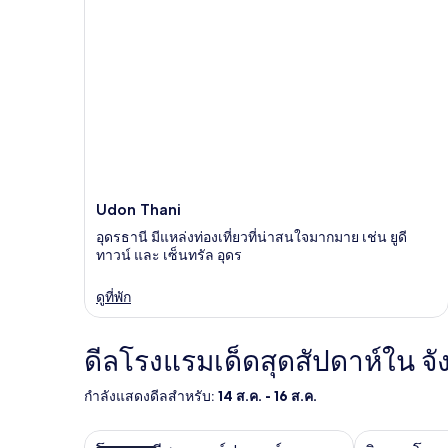
Udon Thani
อุดรธานี มีแหล่งท่องเที่ยวที่น่าสนใจมากมาย เช่น ยูดี
ทาวน์ และ เซ็นทรัล อุดร
ดูที่พัก
ดีลโรงแรมเด็ดสุดสัปดาห์ใน จั
กำลังแสดงดีลสำหรับ:
14 ส.ค. - 16 ส.ค.
โรงแรมอีสาน กอล์ฟ แอนด์ แอดเวนเจอร์
วิลเลจ โฮมสเ
แกล
แกล