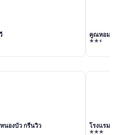
ี
คูณหอม อพาร์ตเม
2.5
out
of
5
บัว กรีนวิว
โรงแรมเรือนช่อฟ้า
นองบัว กรีนวิว
โรงแรมเรือนช่อฟ
3