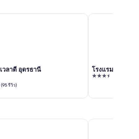
ดี อุดรธานี
โรงแรมโมโค อุดรธานี
วลาดี อุดรธานี
โรงแรมโมโค อุด
3.5
out
(95 รีวิว)
of
5
คูณหอม อพาร์ตเมนต์