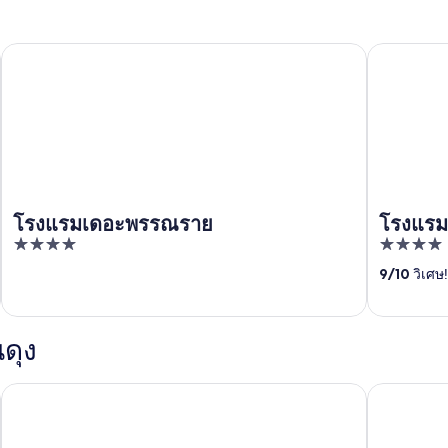
โรงแรมเดอะพรรณราย
โรงแรมเวลา
โรงแรมเดอะพรรณราย
โรงแรมเ
4
4
out
out
9
/
10
วิเศษ! 
of
of
5
5
ดุง
กัญญาภัทร การ์เด้น วิว รีสอร์ท
พาราเทวี