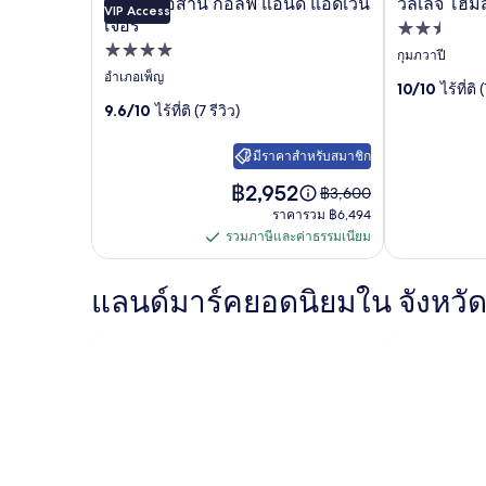
โรงแรมอีสาน กอล์ฟ แอนด์ แอดเวน
วิลเลจ โฮมส
VIP Access
ล
ล
เจอร์
ที่พัก
ที่พัก
อรี
อรี
2.5
กุมภวาปี
4.0
อำเภอเพ็ญ
ดาว
ภาพ
ภาพ
10/10
ไร้ที่ติ 
ดาว
9.6/10
ไร้ที่ติ (7 รีวิว)
ของ
ของ
โรงแรม
วิลเลจ
มีราคาสำหรับสมาชิก
อีสาน
โฮม
ราคา
฿2,952
ราคา
฿3,600
อยู่
เดิม
กอล์ฟ
สเตย์
ราคา
ราคารวม ฿6,494
ที่
คือ
รวม
รวมภาษีและค่าธรรมเนียม
แอนด์
฿2,952
รวม
฿3,600
฿6,494
ดู
ภาษี
แอด
ข้อมูล
แลนด์มาร์คยอดนิยมใน จังหวัด
และ
เวน
เพิ่ม
เติม
ค่า
เจอร์
เกี่ยว
ธรรมเนียม
กับ
ราคา
เดิม