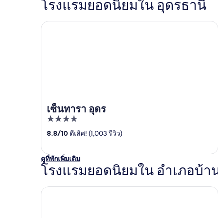
โรงแรมยอดนิยมใน อุดรธานี
เซ็นทารา อุดร
เซ็นทารา อุดร
4
out
8.8
/
10
ดีเลิศ! (1,003 รีวิว)
of
5
ดูที่พักเพิ่มเติม
โรงแรมยอดนิยมใน อำเภอบ้าน
พาราเทวี บูติค