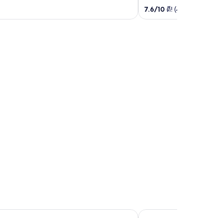
out
7.6
/
10
ดี! (4 รีวิว)
of
5
Lamphu
Kumphawapi