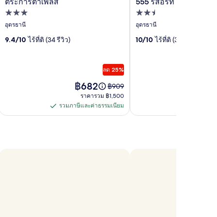
ตระการตาเพลส
555 รีสอร์ท
ล
ล
ที่พัก
ที่พัก
อรี
3.0
อรี
2.5
อุดรธานี
อุดรธานี
ดาว
ดาว
ภาพ
ภาพ
9.4/10
ไร้ที่ติ (34 รีวิว)
10/10
ไร้ที่ติ (3 รีวิว)
ของ
ของ
555
ตระการ
ลด 25%
รีสอร์ท
ตา
ราคา
ราค
฿682
฿3
ราคา
฿909
อยู่
อยู่
เดิม
เพลส
ราคา
ราคารวม ฿1,500
ที่
ที่
คือ
รวม
รวมภาษีและค่าธรรมเนียม
รวมภาษีแล
฿682
฿34
รวม
รวม
฿909
฿1,500
ดู
ภาษี
ภาษี
ข้อมูล
และ
และ
เพิ่ม
เติม
ค่า
ค่า
เกี่ยว
ธรรมเนียม
ธรรมเนียม
กับ
ราคา
เดิม