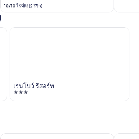
out
out
10
/
10
ไร้ที่ติ! (2 รีวิว)
of
of
ญ
5
5
เรนโบว์ รีสอร์ท
เรนโบว์ รีสอร์ท
3
out
of
5
Ban Dung
Nongbua 