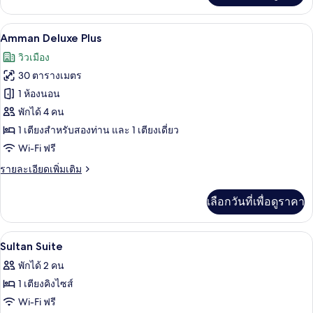
เกี่ยว
กับ
Amman Deluxe Plus | ตู้นิรภัยในห้องพัก, 
เปิด
10
Sultan
Amman Deluxe Plus
Suite
ภาพถ่าย
วิวเมือง
ทั้งหมด
30 ตารางเมตร
ของ
1 ห้องนอน
Amman
พักได้ 4 คน
Deluxe
1 เตียงสำหรับสองท่าน และ 1 เตียงเดี่ยว
Plus
Wi-Fi ฟรี
ราย
รายละเอียดเพิ่มเติม
ละเอียด
เพิ่ม
เลือกวันที่เพื่อดูราคา
เติม
เกี่ยว
กับ
ตู้นิรภัยในห้องพัก, ผ้าม่านกันแสง, Wi-Fi 
เปิด
22
Amman
Sultan Suite
Deluxe
ภาพถ่าย
พักได้ 2 คน
Plus
ทั้งหมด
1 เตียงคิงไซส์
ของ
Wi-Fi ฟรี