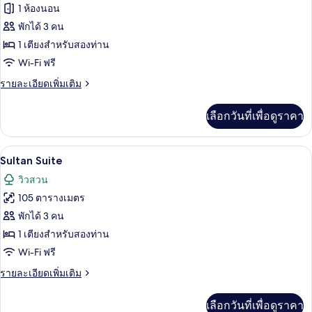
ของ
1 ห้องนอน
Amman
พักได้ 3 คน
Deluxe
1 เตียงสำหรับสองท่าน
Double
Wi-Fi ฟรี
Room
ราย
รายละเอียดเพิ่มเติม
ละเอียด
เพิ่ม
เลือกวันที่เพื่อดูราคา
เติม
เกี่ยว
กับ
Sultan Suite | ตู้นิรภัยในห้องพัก,
เปิด
22
Amman
Sultan Suite
Deluxe
ภาพถ่าย
วิวสวน
Double
ทั้งหมด
Room
105 ตารางเมตร
ของ
พักได้ 3 คน
Sultan
1 เตียงสำหรับสองท่าน
Suite
Wi-Fi ฟรี
ราย
รายละเอียดเพิ่มเติม
ละเอียด
เพิ่ม
เลือกวันที่เพื่อดูราคา
เติม