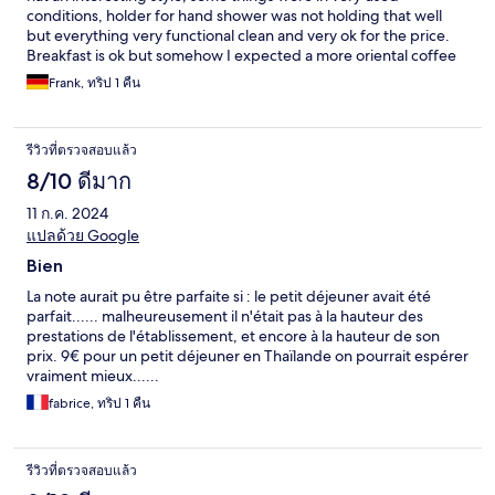
conditions, holder for hand shower was not holding that well
but everything very functional clean and very ok for the price.
Breakfast is ok but somehow I expected a more oriental coffee
or tea but in general food quality and quantity was great. Had a
Frank, ทริป 1 คืน
nice view an oriental feeling and a refreshing stay. Very polite
service was the cherry on the whipped cream.
รีวิวที่ตรวจสอบแล้ว
8/10 ดีมาก
11 ก.ค. 2024
แปลด้วย Google
Bien
La note aurait pu être parfaite si : le petit déjeuner avait été
parfait...... malheureusement il n'était pas à la hauteur des
prestations de l'établissement, et encore à la hauteur de son
prix. 9€ pour un petit déjeuner en Thaïlande on pourrait espérer
vraiment mieux......
fabrice, ทริป 1 คืน
รีวิวที่ตรวจสอบแล้ว