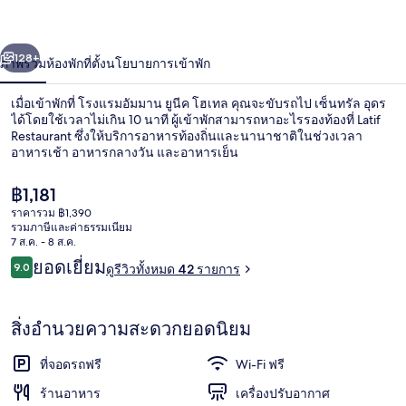
ยู
่อน
ถัดไป
น้า
128+
ภาพรวม
ห้องพัก
ที่ตั้ง
นโยบายการเข้าพัก
นีค
โฮ
เมื่อเข้าพักที่ โรงแรมอัมมาน ยูนีค โฮเทล คุณจะขับรถไป เซ็นทรัล อุดร
ได้โดยใช้เวลาไม่เกิน 10 นาที ผู้เข้าพักสามารถหาอะไรรองท้องที่ Latif
เทล
Restaurant ซึ่งให้บริการอาหารท้องถิ่นและนานาชาติในช่วงเวลา
อาหารเช้า อาหารกลางวัน และอาหารเย็น
ราคา
฿1,181
ปัจจุบัน
ราคารวม ฿1,390
฿1,181
รวมภาษีและค่าธรรมเนียม
7 ส.ค. - 8 ส.ค.
ภายใน
รีวิว
ยอดเยี่ยม
9.0
ดูรีวิวทั้งหมด 42 รายการ
9.0 จาก 10
สิ่งอำนวยความสะดวกยอดนิยม
ที่จอดรถฟรี
Wi-Fi ฟรี
ร้านอาหาร
เครื่องปรับอากาศ