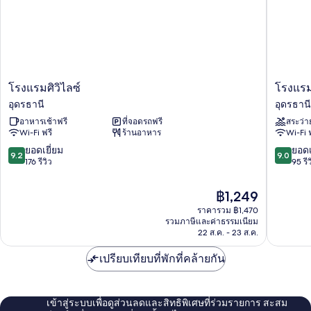
โรงแรม
โรงแรม
โรงแรมศิวิไลซ์
โรงแรม
ศิวิไลซ์
เวลา
อุดรธานี
อุดรธานี
อุดรธานี
ดี
อาหารเช้าฟรี
ที่จอดรถฟรี
สระว่า
อุดรธานี
Wi-Fi ฟรี
ร้านอาหาร
Wi-Fi 
อุดรธานี
9.2
9.0
ยอดเยี่ยม
ยอดเ
9.2
9.0
จาก
จาก
176 รีวิว
95 รีว
10,
10,
ยอด
ยอด
ราคา
฿1,249
เยี่ยม,
เยี่ยม,
ปัจจุบัน
ราคารวม ฿1,470
176
95
คือ
รวมภาษีและค่าธรรมเนียม
รีวิว
รีวิว
฿1,249
22 ส.ค. - 23 ส.ค.
เปรียบเทียบที่พักที่คล้ายกัน
เข้าสู่ระบบเพื่อดูส่วนลดและสิทธิพิเศษที่ร่วมรายการ สะสม