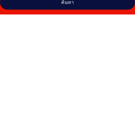
ค้นหา
คลัง
ภาพ
โรงแรม
อัม
มาน