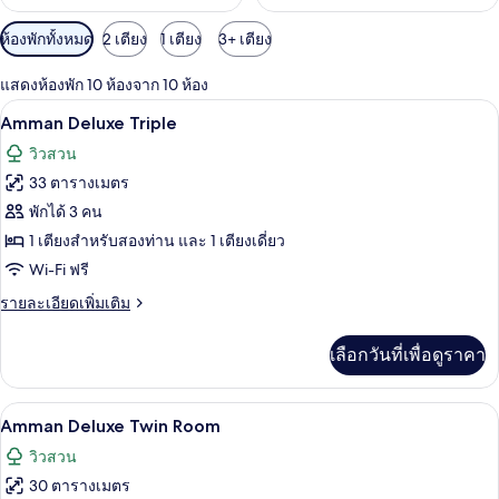
ตัว
ห้องพักทั้งหมด
2 เตียง
1 เตียง
3+ เตียง
กรอง
แสดงห้องพัก 10 ห้องจาก 10 ห้อง
ที่
Amman Deluxe Triple | ตู้นิรภัยในห้องพัก
เปิด
มี
10
Amman Deluxe Triple
ให้
ภาพถ่าย
วิวสวน
สำหรับ
ทั้งหมด
33 ตารางเมตร
ห้อง
ของ
พักได้ 3 คน
พัก
Amman
1 เตียงสำหรับสองท่าน และ 1 เตียงเดี่ยว
Deluxe
Wi-Fi ฟรี
Triple
ราย
รายละเอียดเพิ่มเติม
ละเอียด
เพิ่ม
เลือกวันที่เพื่อดูราคา
เติม
เกี่ยว
กับ
Amman Deluxe Twin Room | ตู้นิรภัยในห้
เปิด
10
Amman
Amman Deluxe Twin Room
Deluxe
ภาพถ่าย
วิวสวน
Triple
ทั้งหมด
30 ตารางเมตร