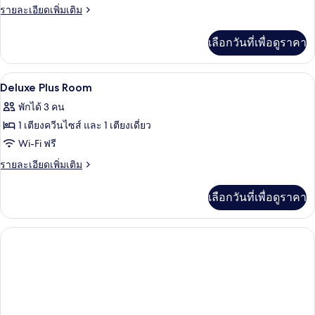
Sultan
ราย
รายละเอียดเพิ่มเติม
Suite
ละเอียด
เพิ่ม
เลือกวันที่เพื่อดูราคา
เติม
เกี่ยว
กับ
ตู้นิรภัยในห้องพัก, ผ้าม่านกันแสง, Wi-Fi 
เปิด
10
Sultan
Deluxe Plus Room
Suite
ภาพถ่าย
พักได้ 3 คน
ทั้งหมด
1 เตียงควีนไซส์ และ 1 เตียงเดี่ยว
ของ
Wi-Fi ฟรี
Deluxe
ราย
รายละเอียดเพิ่มเติม
Plus
ละเอียด
เพิ่ม
Room
เลือกวันที่เพื่อดูราคา
เติม
เกี่ยว
กับ
Deluxe
Plus
Room