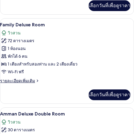
เพิ่ม
เลือกวันที่เพื่อดูราคา
เติม
เกี่ยว
กับ
Family Deluxe Room | ตู้นิรภัยในห้องพัก,
เปิด
14
Amman
Family Deluxe Room
Junior
ภาพถ่าย
วิวสวน
Suite
ทั้งหมด
72 ตารางเมตร
ของ
1 ห้องนอน
Family
พักได้ 6 คน
Deluxe
1 เตียงสำหรับสองท่าน และ 2 เตียงเดี่ยว
Room
Wi-Fi ฟรี
ราย
รายละเอียดเพิ่มเติม
ละเอียด
เพิ่ม
เลือกวันที่เพื่อดูราคา
เติม
เกี่ยว
กับ
Amman Deluxe Double Room | ตู้นิรภัยใน
เปิด
10
Family
Amman Deluxe Double Room
Deluxe
ภาพถ่าย
วิวสวน
Room
ทั้งหมด
30 ตารางเมตร