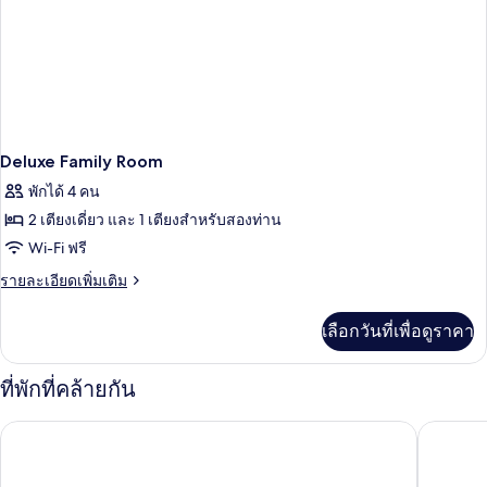
Deluxe Family Room
พักได้ 4 คน
2 เตียงเดี่ยว และ 1 เตียงสำหรับสองท่าน
Wi-Fi ฟรี
ราย
รายละเอียดเพิ่มเติม
ละเอียด
เพิ่ม
เลือกวันที่เพื่อดูราคา
เติม
เกี่ยว
กับ
ที่พักที่คล้ายกัน
Deluxe
Family
โรงแรมศิวิไลซ์
โรงแรมเว
Room