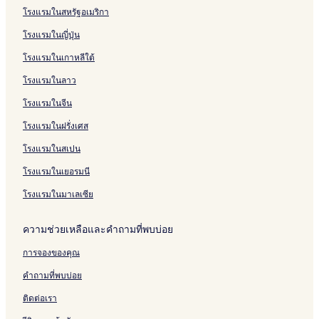
o
t
l
o
d
o
t
o
s
a
D
r
t
h
T
บ
รั
โรงแรมในสหรัฐอเมริกา
l
e
t
e
n
e
u
e
n
h
i
e
e
r
U
บ
l
e
n
r
t
H
g
i
n
l
I
i
d
T
โรงแรมในญี่ปุ่น
l
c
l
i
o
m
U
c
M
r
p
H
o
U
e
a
q
t
e
d
e
O
i
l
o
n
โรงแรมในเกาหลีใต้
d
n
u
e
e
o
s
C
s
e
u
K
o
d
e
l
R
n
s
O
h
M
s
o
โรงแรมในลาว
n
H
&
e
T
H
U
C
R
e
o
T
o
B
s
h
o
d
l
e
n
โรงแรมในจีน
h
t
u
o
a
t
o
o
s
H
โรงแรมในฝรั่งเศส
a
e
d
r
n
e
n
c
o
o
n
l
g
t
i
l
t
k
r
t
โรงแรมในสเปน
i
e
U
U
h
t
e
t
d
d
a
l
โรงแรมในเยอรมนี
H
o
o
n
o
n
n
i
โรงแรมในมาเลเซีย
t
t
t
e
h
h
ความช่วยเหลือและคำถามที่พบบ่อย
l
a
a
n
n
การจองของคุณ
i
i
คำถามที่พบบ่อย
ติดต่อเรา