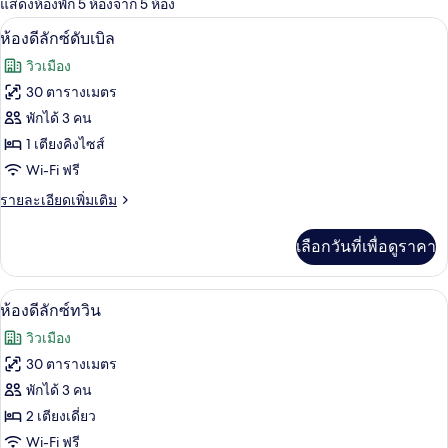
แสดงห้องพัก 5 ห้องจาก 5 ห้อง
ที่
ห้องดีลักซ์ดับเบิล | มินิบาร์, โต๊ะทำงาน,
เปิด
มี
6
ห้องดีลักซ์ดับเบิล
ให้
ภาพถ่าย
วิวเมือง
สำหรับ
ทั้งหมด
30 ตารางเมตร
ห้อง
ของ
พักได้ 3 คน
พัก
ห้อง
1 เตียงคิงไซส์
Wi-Fi ฟรี
ดี
ราย
รายละเอียดเพิ่มเติม
ลัก
ละเอียด
ซ์
เพิ่ม
เลือกวันที่เพื่อดูราคา
เติม
ดับเบิล
เกี่ยว
กับ
ห้องดีลักซ์ทวิน | มินิบาร์, โต๊ะทำงาน, เต
เปิด
4
ห้อง
ห้องดีลักซ์ทวิน
ดี
ภาพถ่าย
วิวเมือง
ลัก
ทั้งหมด
ซ์
30 ตารางเมตร
ดับเบิล
ของ
พักได้ 3 คน
ห้อง
2 เตียงเดี่ยว
Wi-Fi ฟรี
ดี