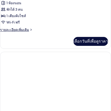
ทั้งหมด
1 ห้องนอน
ของ
พักได้ 3 คน
ห้อง
1 เตียงคิงไซส์
Wi-Fi ฟรี
พรีเมียร์
ราย
รายละเอียดเพิ่มเติม
ดับเบิล,
ละเอียด
เตียง
เพิ่ม
เลือกวันที่เพื่อดูราคา
เติม
คิง
เกี่ยว
ไซส์
กับ
ห้อง
1
พรีเมียร์
เตียง
ดับเบิล,
เตียง
คิง
ไซส์
1
เตียง