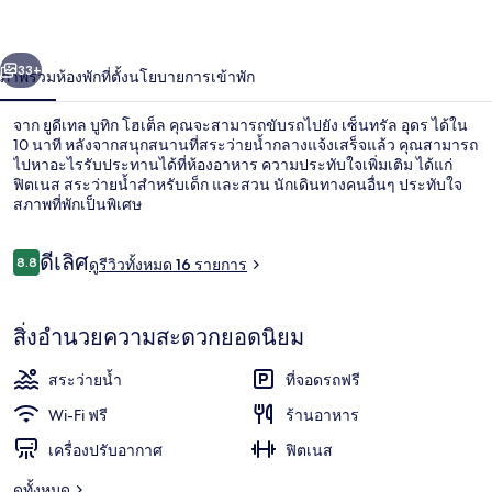
ก
่อน
ถัดไป
น้า
33+
ภาพรวม
ห้องพัก
ที่ตั้ง
นโยบายการเข้าพัก
โฮเต็ล
จาก ยูดีเทล บูทิก โฮเต็ล คุณจะสามารถขับรถไปยัง เซ็นทรัล อุดร ได้ใน
10 นาที หลังจากสนุกสนานที่สระว่ายน้ำกลางแจ้งเสร็จแล้ว คุณสามารถ
ไปหาอะไรรับประทานได้ที่ห้องอาหาร ความประทับใจเพิ่มเติม ได้แก่
ฟิตเนส สระว่ายน้ำสำหรับเด็ก และสวน นักเดินทางคนอื่นๆ ประทับใจ
สภาพที่พักเป็นพิเศษ
รีวิว
ดีเลิศ
8.8
ดูรีวิวทั้งหมด 16 รายการ
8.8 จาก 10
สระว่ายน้ำกลางแจ้ง
สิ่งอำนวยความสะดวกยอดนิยม
สระว่ายน้ำ
ที่จอดรถฟรี
Wi-Fi ฟรี
ร้านอาหาร
เครื่องปรับอากาศ
ฟิตเนส
ดูทั้งหมด