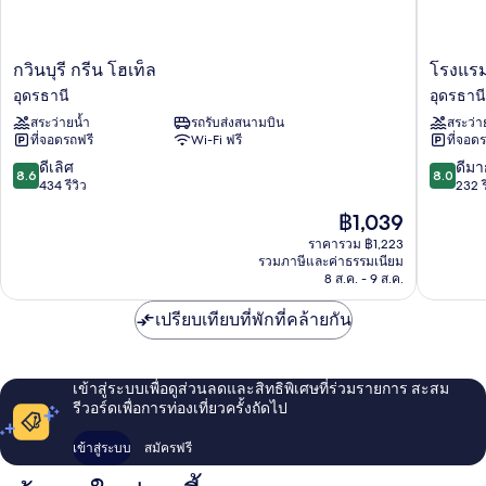
กวิน
โรงแรม
กวินบุรี กรีน โฮเท็ล
โรงแรม
บุรี
เจริญ
อุดรธานี
อุดรธานี
กรีน
อุดรธานี
สระว่ายน้ำ
รถรับส่งสนามบิน
สระว่า
โฮ
ที่จอดรถฟรี
Wi-Fi ฟรี
ที่จอด
เท็ล
อุดรธานี
8.6
8.0
ดีเลิศ
ดีมา
8.6
8.0
จาก
จาก
434 รีวิว
232 ร
10,
10,
ราคา
฿1,039
ดี
ดี
ปัจจุบัน
เลิศ,
มาก,
ราคารวม ฿1,223
คือ
รวมภาษีและค่าธรรมเนียม
434
232
฿1,039
8 ส.ค. - 9 ส.ค.
รีวิว
รีวิว
เปรียบเทียบที่พักที่คล้ายกัน
เข้าสู่ระบบเพื่อดูส่วนลดและสิทธิพิเศษที่ร่วมรายการ สะสม
รีวอร์ดเพื่อการท่องเที่ยวครั้งถัดไป
เข้าสู่ระบบ
สมัครฟรี