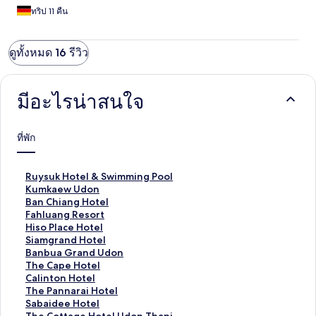
ทริป 11 คืน
ดูทั้งหมด 16 รีวิว
มีอะไรน่าสนใจ
ที่พัก
ลิ
Ruysuk Hotel & Swimming Pool
ง
ลิ
Kumkaew Udon
ก์
ง
ลิ
Ban Chiang Hotel
ม
ก์
ง
ลิ
Fahluang Resort
า
ม
ก์
ง
ลิ
Hiso Place Hotel
ต
า
ม
ก์
ง
ลิ
Siamgrand Hotel
ร
ต
า
ม
ก์
ง
ลิ
Banbua Grand Udon
ฐ
ร
ต
า
ม
ก์
ง
ลิ
The Cape Hotel
า
ฐ
ร
ต
า
ม
ก์
ง
ลิ
Calinton Hotel
น
า
ฐ
ร
ต
า
ม
ก์
ง
ลิ
The Pannarai Hotel
สำ
น
า
ฐ
ร
ต
า
ม
ก์
ง
ลิ
Sabaidee Hotel
ห
สำ
น
า
ฐ
ร
ต
า
ม
ก์
ง
ลิ