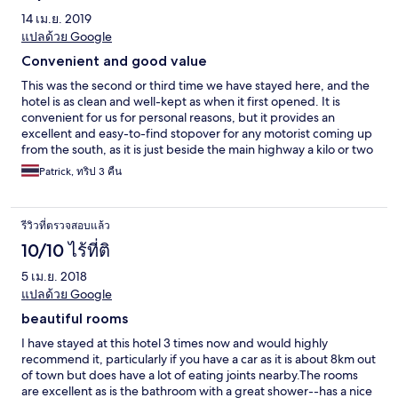
14 เม.ย. 2019
แปลด้วย Google
Convenient and good value
This was the second or third time we have stayed here, and the
hotel is as clean and well-kept as when it first opened. It is
convenient for us for personal reasons, but it provides an
excellent and easy-to-find stopover for any motorist coming up
from the south, as it is just beside the main highway a kilo or two
before the city ring road. If however you want city centre
Patrick, ทริป 3 คืน
amenities this is not for you. The restaurant only opens for
breakfast, and close by there is only a basic Thai canteen and a
table-top barbecue place (which is excellent and cheap), next
รีวิวที่ตรวจสอบแล้ว
to a 7/11. There's a decent pool, (best in the morning before the
sun gets overhead) and the beds are comfortable.
10/10 ไร้ที่ติ
5 เม.ย. 2018
แปลด้วย Google
beautiful rooms
I have stayed at this hotel 3 times now and would highly
recommend it, particularly if you have a car as it is about 8km out
of town but does have a lot of eating joints nearby.The rooms
are excellent as is the bathroom with a great shower--has a nice