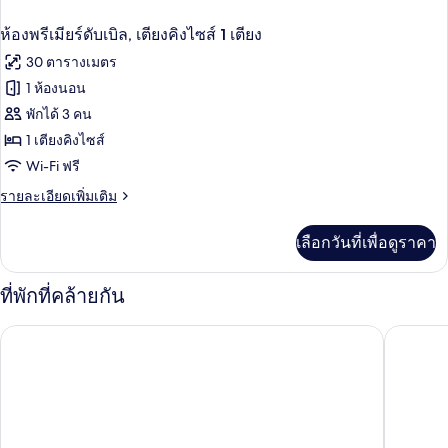
ห้องพรีเมียร์ดับเบิล, เตียงคิงไซส์ 1 เตียง
30 ตารางเมตร
1 ห้องนอน
พักได้ 3 คน
1 เตียงคิงไซส์
Wi-Fi ฟรี
ราย
รายละเอียดเพิ่มเติม
ละเอียด
เพิ่ม
เลือกวันที่เพื่อดูราคา
เติม
เกี่ยว
กับ
ที่พักที่คล้ายกัน
ห้อง
พรีเมียร์
กวินบุรี กรีน โฮเท็ล
โรงแรมเ
ดับเบิล,
เตียง
คิง
ไซส์
1
เตียง