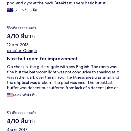
pool and gym at the back.Breakfast is very basic but still
satisfying.All the staff are very helpful but there english is a bit
colin, ทริป 5 คืน
weak---but all in all a great stay
รีวิวที่ตรวจสอบแล้ว
8/10 ดีมาก
12 ก.พ. 2018
แปลด้วย Google
Nice but room for improvement
On checkin, the girl struggle with any English. The room was
fine but the bathroom light was not conducive to shaving as it
was rather dark over the mirror. The fitness area was small and
the elliptical was broken. The pool was nice. The breakfast
buffet was decent but suffered from lack of a decent juice or
special omelettes, etc. Overall, a nice hotel a bit outside of
aaies, ทริป 1 คืน
town.
รีวิวที่ตรวจสอบแล้ว
8/10 ดีมาก
4 ต.ค. 2017