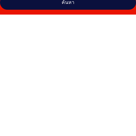
ค้นหา
คลัง
ภาพ
ยู
ดีเทล
บูทิ