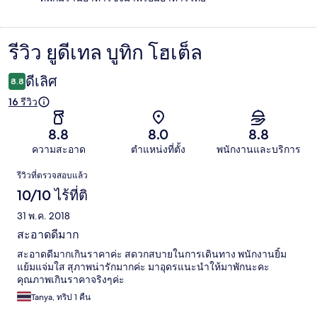
รีวิว ยูดีเทล บูทิก โฮเต็ล
รีวิว
ดีเลิศ
8.8
16 รีวิว
8.8
8.0
8.8
ความสะอาด
ตำแหน่งที่ตั้ง
พนักงานและบริการ
รีวิว
รีวิวที่ตรวจสอบแล้ว
10/10 ไร้ที่ติ
31 พ.ค. 2018
สะอาดดีมาก
สะอาดดีมากเกินราคาค่ะ สดวกสบายในการเดินทาง พนักงานยิ้ม
แย้มแจ่มใส สุภาพน่ารักมากค่ะ มาอุดรแนะนำให้มาพักนะคะ
คุณภาพเกินราคาจริงๆค่ะ
Tanya, ทริป 1 คืน