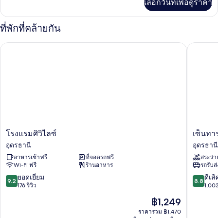
เลือกวันที่เพื่อดูราคา
เติม
ซ์
เกี่ยว
ดับเบิล
กับ
ที่พักที่คล้ายกัน
ห้อง
สำหรับ
ดี
โรงแรมศิวิไลซ์
เซ็นทารา
ลัก
พัก
ซ์
เดี่ยว
ดับเบิล
สำหรับ
พัก
เดี่ยว
โรงแรม
เซ็น
โรงแรมศิวิไลซ์
เซ็นทา
ศิวิไลซ์
ทารา
อุดรธานี
อุดรธานี
อุดรธานี
อุดร
อาหารเช้าฟรี
ที่จอดรถฟรี
สระว่า
อุดรธานี
Wi-Fi ฟรี
ร้านอาหาร
รถรับส
9.2
8.8
ยอดเยี่ยม
ดีเลิ
9.2
8.8
จาก
จาก
176 รีวิว
1,003
10,
10,
ราคา
฿1,249
ยอด
ดี
ปัจจุบัน
เยี่ยม,
เลิศ,
ราคารวม ฿1,470
คือ