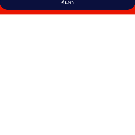
ค้นหา
คลัง
ภาพ
โรงแรม
เพรส
ซิ