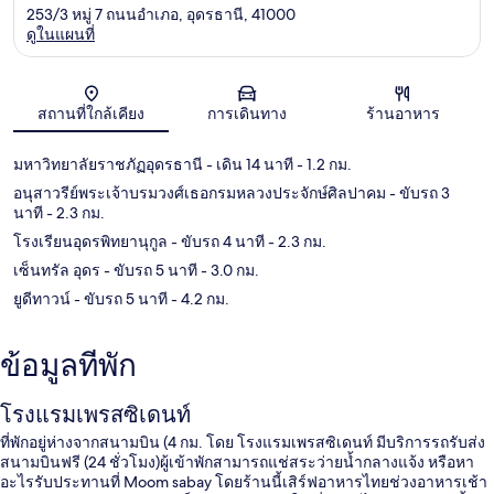
253/3 หมู่ 7 ถนนอำเภอ, อุดรธานี, 41000
ดูในแผนที่
แผนที่
สถานที่ใกล้เคียง
การเดินทาง
ร้านอาหาร
มหาวิทยาลัยราชภัฏอุดรธานี
- เดิน 14 นาที
- 1.2 กม.
อนุสาวรีย์พระเจ้าบรมวงศ์เธอกรมหลวงประจักษ์ศิลปาคม
- ขับรถ 3
นาที
- 2.3 กม.
โรงเรียนอุดรพิทยานุกูล
- ขับรถ 4 นาที
- 2.3 กม.
เซ็นทรัล อุดร
- ขับรถ 5 นาที
- 3.0 กม.
ยูดีทาวน์
- ขับรถ 5 นาที
- 4.2 กม.
ข้อมูลที่พัก
โรงแรมเพรสซิเดนท์
ที่พักอยู่ห่างจากสนามบิน (4 กม. โดย โรงแรมเพรสซิเดนท์ มีบริการรถรับส่ง
สนามบินฟรี (24 ชั่วโมง)ผู้เข้าพักสามารถแช่สระว่ายน้ำกลางแจ้ง หรือหา
อะไรรับประทานที่ Moom sabay โดยร้านนี้เสิร์ฟอาหารไทยช่วงอาหารเช้า