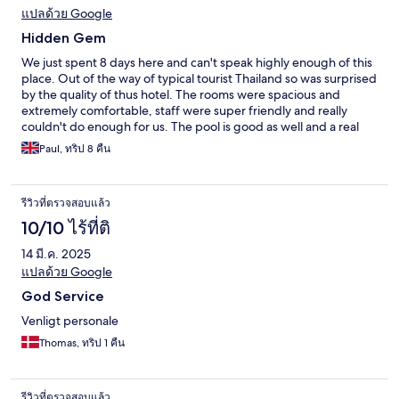
แปลด้วย Google
Hidden Gem
We just spent 8 days here and can't speak highly enough of this
place. Out of the way of typical tourist Thailand so was surprised
by the quality of thus hotel. The rooms were spacious and
extremely comfortable, staff were super friendly and really
couldn't do enough for us. The pool is good as well and a real
treat on the eyes when lit up at night. This will be our go to
Paul, ทริป 8 คืน
accomodation choice next time we return to Udon Thani
รีวิวที่ตรวจสอบแล้ว
10/10 ไร้ที่ติ
14 มี.ค. 2025
แปลด้วย Google
God Service
Venligt personale
Thomas, ทริป 1 คืน
รีวิวที่ตรวจสอบแล้ว