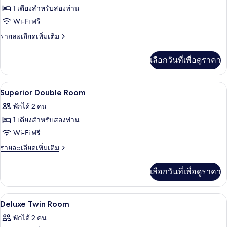
1 เตียงสำหรับสองท่าน
ซู
Wi-Fi ฟรี
พี
ราย
รายละเอียดเพิ่มเติม
เรียดั
ละเอียด
บเบิล
เพิ่ม
เลือกวันที่เพื่อดูราคา
เติม
เกี่ยว
กับ
โต๊ะทำงาน, พื้นที่ทำงานแบบใช้แล็ปท็อป,
เปิด
20
ห้อง
Superior Double Room
ซู
ภาพถ่าย
พักได้ 2 คน
พี
ทั้งหมด
เรียดั
1 เตียงสำหรับสองท่าน
บเบิล
ของ
Wi-Fi ฟรี
Superior
ราย
รายละเอียดเพิ่มเติม
Double
ละเอียด
เพิ่ม
Room
เลือกวันที่เพื่อดูราคา
เติม
เกี่ยว
กับ
โต๊ะทำงาน, พื้นที่ทำงานแบบใช้แล็ปท็อป,
เปิด
1
Superior
Deluxe Twin Room
Double
ภาพถ่าย
พักได้ 2 คน
Room