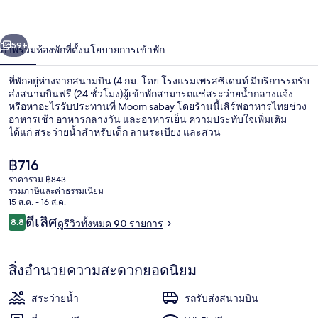
เดน
่อน
ถัดไป
น้า
59+
ภาพรวม
ห้องพัก
ที่ตั้ง
นโยบายการเข้าพัก
ท์
ที่พักอยู่ห่างจากสนามบิน (4 กม. โดย โรงแรมเพรสซิเดนท์ มีบริการรถรับ
ส่งสนามบินฟรี (24 ชั่วโมง)ผู้เข้าพักสามารถแช่สระว่ายน้ำกลางแจ้ง
หรือหาอะไรรับประทานที่ Moom sabay โดยร้านนี้เสิร์ฟอาหารไทยช่วง
อาหารเช้า อาหารกลางวัน และอาหารเย็น ความประทับใจเพิ่มเติม
ได้แก่ สระว่ายน้ำสำหรับเด็ก ลานระเบียง และสวน
ราคา
฿716
ปัจจุบัน
ราคารวม ฿843
฿716
รวมภาษีและค่าธรรมเนียม
ฝ่ายต้อนรับ
15 ส.ค. - 16 ส.ค.
รีวิว
ดีเลิศ
8.8
ดูรีวิวทั้งหมด 90 รายการ
8.8 จาก 10
สิ่งอำนวยความสะดวกยอดนิยม
สระว่ายน้ำ
รถรับส่งสนามบิน