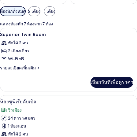
ตัว
ห้องพักทั้งหมด
2 เตียง
1 เตียง
กรอง
แสดงห้องพัก 7 ห้องจาก 7 ห้อง
ที่
โต๊ะทำงาน, พื้นที่ทำงานแบบใช้แล็ปท็อป,
เปิด
มี
1
Superior Twin Room
ให้
ภาพถ่าย
พักได้ 2 คน
สำหรับ
ทั้งหมด
2 เตียงเดี่ยว
ห้อง
ของ
Wi-Fi ฟรี
พัก
Superior
ราย
รายละเอียดเพิ่มเติม
Twin
ละเอียด
เพิ่ม
Room
เลือกวันที่เพื่อดูราคา
เติม
เกี่ยว
กับ
ห้องซูพีเรียดับเบิล | โต๊ะทำงาน, พื้นที
เปิด
5
Superior
ห้องซูพีเรียดับเบิล
Twin
ภาพถ่าย
วิวเมือง
Room
ทั้งหมด
24 ตารางเมตร
ของ
1 ห้องนอน
ห้อง
พักได้ 2 คน