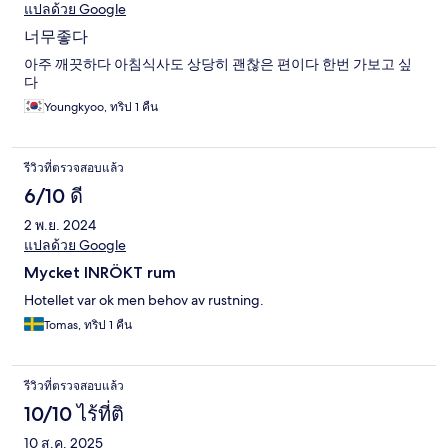
แปลด้วย Google
너무좋다
아주 깨끗하다 아침식사도 상당히 괜찮은 편이다 한번 가보고 싶
다
Youngkyoo, ทริป 1 คืน
รีวิวที่ตรวจสอบแล้ว
6/10 ดี
2 พ.ย. 2024
แปลด้วย Google
Mycket INRÖKT rum
Hotellet var ok men behov av rustning.
Tomas, ทริป 1 คืน
รีวิวที่ตรวจสอบแล้ว
10/10 ไร้ที่ติ
10 ส.ค. 2025