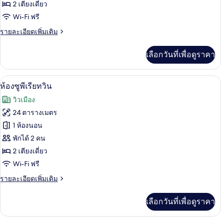
ทั้งหมด
2 เตียงเดี่ยว
ของ
Wi-Fi ฟรี
Deluxe
ราย
รายละเอียดเพิ่มเติม
Twin
ละเอียด
เพิ่ม
Room
เลือกวันที่เพื่อดูราคา
เติม
เกี่ยว
กับ
ห้องซูพีเรียทวิน | โต๊ะทำงาน, พื้นที่ทำ
เปิด
5
Deluxe
ห้องซูพีเรียทวิน
Twin
ภาพถ่าย
วิวเมือง
Room
ทั้งหมด
24 ตารางเมตร
ของ
1 ห้องนอน
ห้อง
พักได้ 2 คน
2 เตียงเดี่ยว
ซู
Wi-Fi ฟรี
พี
ราย
รายละเอียดเพิ่มเติม
เรีย
ละเอียด
ทวิน
เพิ่ม
เลือกวันที่เพื่อดูราคา
เติม
เกี่ยว