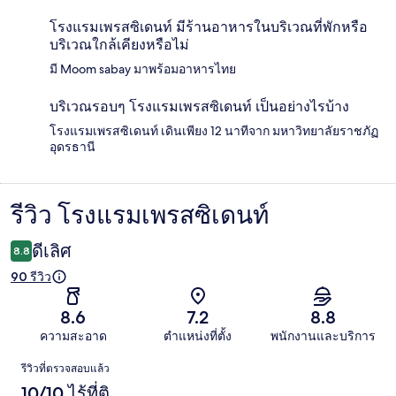
โรงแรมเพรสซิเดนท์ มีร้านอาหารในบริเวณที่พักหรือ
บริเวณใกล้เคียงหรือไม่
มี Moom sabay มาพร้อมอาหารไทย
บริเวณรอบๆ โรงแรมเพรสซิเดนท์ เป็นอย่างไรบ้าง
โรงแรมเพรสซิเดนท์ เดินเพียง 12 นาทีจาก มหาวิทยาลัยราชภัฏ
อุดรธานี
รีวิว โรงแรมเพรสซิเดนท์
รีวิว
ดีเลิศ
8.8
90 รีวิว
8.6
7.2
8.8
ความสะอาด
ตำแหน่งที่ตั้ง
พนักงานและบริการ
รีวิว
รีวิวที่ตรวจสอบแล้ว
10/10 ไร้ที่ติ