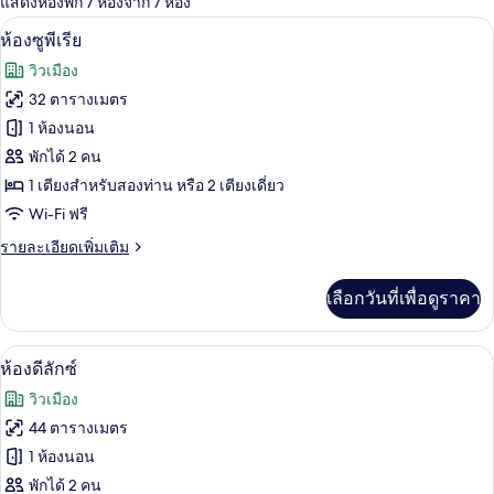
แสดงห้องพัก 7 ห้องจาก 7 ห้อง
ที่
ห้องซูพีเรีย | ตู้นิรภัยในห้องพัก, โต๊ะทำ
เปิด
มี
14
ห้องซูพีเรีย
ให้
ภาพถ่าย
วิวเมือง
สำหรับ
ทั้งหมด
32 ตารางเมตร
ห้อง
ของ
1 ห้องนอน
พัก
ห้อง
พักได้ 2 คน
1 เตียงสำหรับสองท่าน หรือ 2 เตียงเดี่ยว
ซู
Wi-Fi ฟรี
พี
ราย
รายละเอียดเพิ่มเติม
เรีย
ละเอียด
เพิ่ม
เลือกวันที่เพื่อดูราคา
เติม
เกี่ยว
กับ
ห้องดีลักซ์ | ตู้นิรภัยในห้องพัก, โต๊ะทำง
เปิด
18
ห้อง
ห้องดีลักซ์
ซู
ภาพถ่าย
วิวเมือง
พี
ทั้งหมด
เรีย
44 ตารางเมตร
ของ
1 ห้องนอน
ห้อง
พักได้ 2 คน