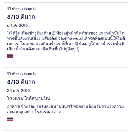
รีวิวที่ตรวจสอบแล้ว
8/10 ดีมาก
6 ธ.ค. 2016
1) ได้ยินเสียงข้างห้องด้วย 2) ห้องอยู่หน้าลิฟท์ขนของ และหน้าบันได
ทางขึ้นลงงานเลี้ยง (เสียงดัง) จองทาง web.แล้วจัดห้องแบบนี้ให้ไม่ดี
เลย เราไม่เคยมาเจอกันครั้งแรกก็งี้เลย 3) ห้องอยู่ใต้ห้องน้ำรวมชั้น 5
เสียงน้ำไหลดังลงมาจึงเดินขึ้นไปดูถึงจะรู้
รีวิวที่ตรวจสอบแล้ว
8/10 ดีมาก
24 พ.ย. 2016
โรงแรมใกล้สนามบิน
อาหารเช้าอร่อย รถรับส่งสนามบินฟรี พนักงานต้อนรับอำนวยความ
สะดวกทุกอย่าง โรงแรมสะอาด