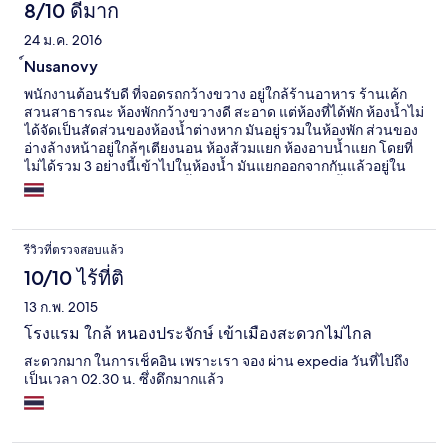
8/10 ดีมาก
24 ม.ค. 2016
์Nusanovy
พนักงานต้อนรับดี ที่จอดรถกว้างขวาง อยู่ใกล้ร้านอาหาร ร้านเค้ก
สวนสาธารณะ ห้องพักกว้างขวางดี สะอาด แต่ห้องที่ได้พัก ห้องน้ำไม่
ได้จัดเป็นสัดส่วนของห้องน้ำต่างหาก มันอยู่รวมในห้องพัก ส่วนของ
อ่างล้างหน้าอยู่ใกล้ๆเตียงนอน ห้องส้วมแยก ห้องอาบน้ำแยก โดยที่
ไม่ได้รวม 3 อย่างนี้เข้าไปในห้องน้ำ มันแยกออกจากกันแล้วอยู่ใน
ห้องนอน จึงทำให้เวลาอาบน้ำแล้วหนาวเพราะตู้อาบน้ำอยู่ในห้อง
นอน และอ่างล้างหน้าก็อาจจะเลอะเทอะน้ำเวลาใช้งาน น้ำไหลไม่
ค่อยแรง นอกนั้นดีหมด ติดแค่เรื่องห้องน้ำ คิดว่าเป็นที่ชั้นที่เข้าพัก
เพราะเคยเห็นในรูปห้องอื่นแยกเป็นสัดสวนห้องน้ำตามปกติ
รีวิวที่ตรวจสอบแล้ว
10/10 ไร้ที่ติ
13 ก.พ. 2015
โรงแรม ใกล้ หนองประจักษ์ เข้าเมืองสะดวกไม่ไกล
สะดวกมาก ในการเช็คอิน เพราะเรา จอง ผ่าน expedia วันที่ไปถึง
เป็นเวลา 02.30 น. ซึ่งดึกมากแล้ว