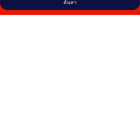
ค้นหา
คลัง
ภาพ
ประจักษ์
ตรา
ดีไซน์