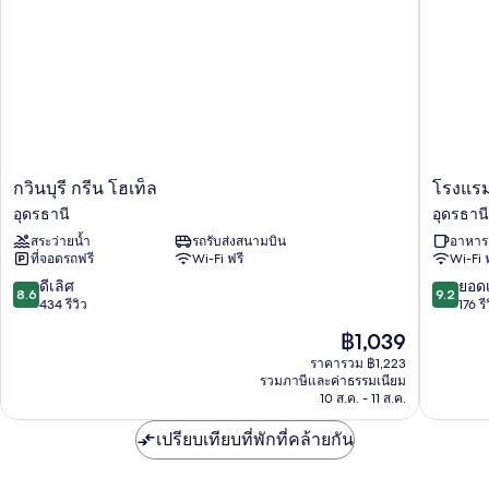
กวิน
โรงแรม
กวินบุรี กรีน โฮเท็ล
โรงแรมศ
บุรี
ศิวิไลซ์
อุดรธานี
อุดรธานี
กรีน
อุดรธานี
สระว่ายน้ำ
รถรับส่งสนามบิน
อาหารเ
โฮ
ที่จอดรถฟรี
Wi-Fi ฟรี
Wi-Fi 
เท็ล
อุดรธานี
8.6
9.2
ดีเลิศ
ยอดเ
8.6
9.2
จาก
จาก
434 รีวิว
176 รี
10,
10,
ราคา
฿1,039
ดี
ยอด
ปัจจุบัน
เลิศ,
เยี่ยม,
ราคารวม ฿1,223
คือ
รวมภาษีและค่าธรรมเนียม
434
176
฿1,039
10 ส.ค. - 11 ส.ค.
รีวิว
รีวิว
เปรียบเทียบที่พักที่คล้ายกัน