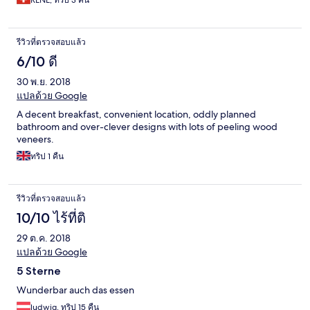
RENE, ทริป 3 คืน
erreichen. Etwas nachteilig war das Zimmer im 5.Stock, direkt
unterhalb des Festbereiches auf dem Dach. Die
Veranstaltungen wurden aber jeweils kurz nach 22 Uhr
รีวิวที่ตรวจสอบแล้ว
beendet. Danach war das Zimmer sehr ruhig. Wäschewaschen
wurde zu einem guten Preis innerhalb weniger Stunden zu
6/10 ดี
unserer vollsten Zufriedenheit erledigt. Preis/Leistung ist
30 พ.ย. 2018
absolut okay.
แปลด้วย Google
A decent breakfast, convenient location, oddly planned
bathroom and over-clever designs with lots of peeling wood
veneers.
ทริป 1 คืน
รีวิวที่ตรวจสอบแล้ว
10/10 ไร้ที่ติ
29 ต.ค. 2018
แปลด้วย Google
5 Sterne
Wunderbar auch das essen
ludwig, ทริป 15 คืน