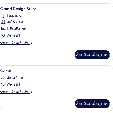
กับ
Grand Design Suite | ตู้นิรภัยในห้องพัก
เปิด
31
ห้อง
Grand Design Suite
ดี
ภาพถ่าย
1 ห้องนอน
ไซน์
ทั้งหมด
สวี
พักได้ 2 คน
ท
ของ
1 เตียงคิงไซส์
Grand
Wi-Fi ฟรี
Design
ราย
รายละเอียดเพิ่มเติม
Suite
ละเอียด
เพิ่ม
เลือกวันที่เพื่อดูราคา
เติม
เกี่ยว
กับ
ห้องน้ำ | ผ้าเช็ดตัว
เปิด
2
Grand
ห้องพัก
Design
ภาพถ่าย
พักได้ 2 คน
Suite
ทั้งหมด
Wi-Fi ฟรี
ของ
ราย
รายละเอียดเพิ่มเติม
ละเอียด
ห้อง
เพิ่ม
เลือกวันที่เพื่อดูราคา
พัก
เติม
เกี่ยว