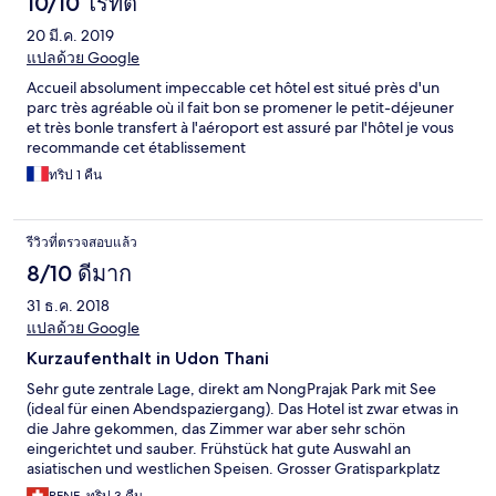
10/10 ไร้ที่ติ
20 มี.ค. 2019
แปลด้วย Google
Accueil absolument impeccable cet hôtel est situé près d'un
parc très agréable où il fait bon se promener le petit-déjeuner
et très bonle transfert à l'aéroport est assuré par l'hôtel je vous
recommande cet établissement
ทริป 1 คืน
รีวิวที่ตรวจสอบแล้ว
8/10 ดีมาก
31 ธ.ค. 2018
แปลด้วย Google
Kurzaufenthalt in Udon Thani
Sehr gute zentrale Lage, direkt am NongPrajak Park mit See
(ideal für einen Abendspaziergang). Das Hotel ist zwar etwas in
die Jahre gekommen, das Zimmer war aber sehr schön
eingerichtet und sauber. Frühstück hat gute Auswahl an
asiatischen und westlichen Speisen. Grosser Gratisparkplatz
hinter dem Hotel. Hotel ist vom Flugplatz aus einfach zu