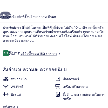
โฮ
่อน
ถัดไป
น้า
142+
ภาพรวม
ห้องพัก
ที่ตั้ง
นโยบายการเข้าพัก
เทล
ประจักษ์ตรา ดีไซน์ โฮเทล เป็นที่พักที่ขับรถไม่เกิน 10 นาทีจาก เซ็นทรัล
อุดร หลังจากสนุกสนานที่สระว่ายน้ำกลางแจ้งเสร็จแล้ว คุณสามารถไป
หาอะไรรับประทานได้ที่ร้านกาแฟ/คาเฟ่ ไฮไลท์เพิ่มเติม ได้แก่ ฟิตเนส
ลานระเบียง และสวน
รีวิว
ดีมาก
8.2
ดูรีวิวทั้งหมด 150 รายการ
8.2 จาก 10
บริเวณภายนอก
สิ่งอำนวยความสะดวกยอดนิยม
สระว่ายน้ำ
ที่จอดรถฟรี
Wi-Fi ฟรี
เครื่องปรับอากาศ
ฟิตเนส
สิ่งอำนวยความสะดวกในการ
ซักรีด
ดูทั้งหมด