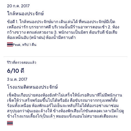
20 ก.ค. 2017
ใกล้หนองประจักษ์
ข้อดี 1. ใกล้หนองประจักษ์มาก เดินเล่นได้ ที่หนองประจักษ์มีเป็ด
เหลืองน่ารัก บรรยากาศดี บริเวณนั้นมีร้านอาหารตอนเช้า 2. ห้อง
กว้างขวาง ตกแต่งสวยงาม 3. พนักงานเป็นมิตร ต้อนรับดี ข้อเสีย
ห้องเหม็นอับ (หน้าฝน) ห้องน้ำมีคราบดำ
Peak, ทริป 1 คืน
รีวิวที่ตรวจสอบแล้ว
6/10 ดี
3 ม.ค. 2017
โรงแรมติดหนองประจักษ์
เช็คอินเกือบบ่ายสองห้องยังทำไม่เสร็จให้นั่งรอสิบนาทีไม่มีพนักงาน
เช็คให้ว่าเสร็จพร้อมขึ้นไปได้หรือยัง คือขับรถมาจากกรุงเทพก็ทั้ง
ร้อนทั้งเหนื่อย ห้องพักแอร์ไม่เย็นจะหลับก็ไม่ได้ต้องรอช่างมาซ่อม
สรุปบอกว่าฝุ่นเยอะล้างให้ ข้างห้องพักเสียงไก่ขันตลอดเวลาเปิดไปดู
ข้างโรงแรมเลี้ยงไก่เป็นเล้า หมอนแข็งนอนไม่สบายแต่เตียงและ
ผ้าห่มนิ่มดี ที่จอดรถทั้งไกลทั้งร้อน อาหารเช้าดีมีหลากหลายและ
อร่อย คงไม่ไปพักอีกแน่นอน