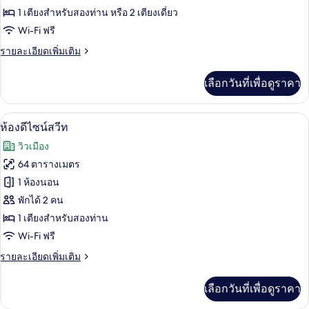
1 เตียงสำหรับสองท่าน หรือ 2 เตียงเดี่ยว
ดี
Wi-Fi ฟรี
ลัก
ราย
รายละเอียดเพิ่มเติม
ซ์
ละเอียด
เพิ่ม
เลือกวันที่เพื่อดูราคา
เติม
เกี่ยว
กับ
ห้องดีไซน์สวีท | ตู้นิรภัยในห้องพัก, โต๊
เปิด
21
ห้อง
ห้องดีไซน์สวีท
ดี
ภาพถ่าย
วิวเมือง
ลัก
ทั้งหมด
ซ์
64 ตารางเมตร
ของ
1 ห้องนอน
ห้อง
พักได้ 2 คน
1 เตียงสำหรับสองท่าน
ดี
Wi-Fi ฟรี
ไซน์
ราย
รายละเอียดเพิ่มเติม
สวีท
ละเอียด
เพิ่ม
เลือกวันที่เพื่อดูราคา
เติม
เกี่ยว