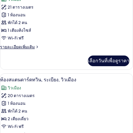
สำหรับ
ทั้งหมด
21 ตารางเมตร
ห้อง
ของ
1 ห้องนอน
พัก
ห้อง
พักได้ 2 คน
1 เตียงคิงไซส์
สแตนดาร์ด
Wi-Fi ฟรี
ดับเบิล,
ราย
รายละเอียดเพิ่มเติม
ระเบียง,
ละเอียด
วิว
เพิ่ม
เลือกวันที่เพื่อดูราคา
เติม
เมือง
เกี่ยว
กับ
ห้องสแตนดาร์ดทวิน, ระเบียง, วิวเมือง |
เปิด
5
ห้อง
ห้องสแตนดาร์ดทวิน, ระเบียง, วิวเมือง
สแตนดาร์ด
ภาพถ่าย
วิวเมือง
ดับเบิล,
ทั้งหมด
ระเบียง,
20 ตารางเมตร
วิว
ของ
1 ห้องนอน
เมือง
ห้อง
พักได้ 2 คน
2 เตียงเดี่ยว
สแตนดาร์ด
Wi-Fi ฟรี
ทวิน,