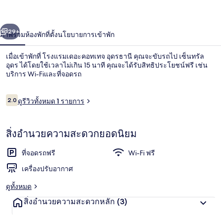
ทเทจ
่อน
ถัดไป
น้า
29+
ภาพรวม
ห้องพัก
ที่ตั้ง
นโยบายการเข้าพัก
อุดรธานี
เมื่อเข้าพักที่ โรงแรมเดอะคอทเทจ อุดรธานี คุณจะขับรถไป เซ็นทรัล
อุดร ได้โดยใช้เวลาไม่เกิน 15 นาที คุณจะได้รับสิทธิประโยชน์ฟรี เช่น
บริการ Wi-Fiและที่จอดรถ
รีวิว
2.0
ดูรีวิวทั้งหมด 1 รายการ
2.0 จาก 10
สิ่งอำนวยความสะดวกยอดนิยม
ฝ่ายต้อนรับ
ที่จอดรถฟรี
Wi-Fi ฟรี
เครื่องปรับอากาศ
ดูทั้งหมด
สิ่งอำนวยความสะดวกหลัก
(3)