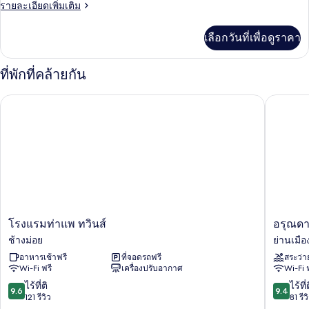
ราย
รายละเอียดเพิ่มเติม
ระเบียง,
ละเอียด
วิว
เพิ่ม
เลือกวันที่เพื่อดูราคา
เติม
เมือง
เกี่ยว
กับ
ที่พักที่คล้ายกัน
ห้อง
สแตนดาร์ด
โรงแรมท่าแพ ทวินส์
อรุณดารา
ทวิ
น,
ระเบียง,
วิว
เมือง
โรงแรม
อรุณ
โรงแรมท่าแพ ทวินส์
อรุณดา
ท่าแพ
ดารา
ช้างม่อย
ย่านเมือ
ทวิ
วิลล่า
อาหารเช้าฟรี
ที่จอดรถฟรี
สระว่า
นส์
ย่าน
Wi-Fi ฟรี
เครื่องปรับอากาศ
Wi-Fi 
ช้าง
เมือง
ม่อย
เก่า
9.6
9.4
ไร้ที่ติ
ไร้ที่
9.6
9.4
จาก
จาก
121 รีวิว
81 รีว