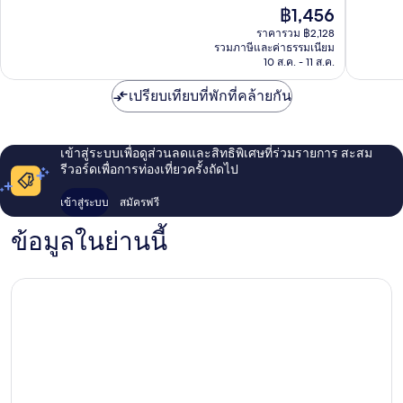
10,
10,
ราคา
฿1,456
ไร้
ไร้
ปัจจุบัน
ที่
ที่
ราคารวม ฿2,128
คือ
รวมภาษีและค่าธรรมเนียม
ติ,
ติ,
฿1,456
10 ส.ค. - 11 ส.ค.
121
81
รีวิว
รีวิว
เปรียบเทียบที่พักที่คล้ายกัน
เข้าสู่ระบบเพื่อดูส่วนลดและสิทธิพิเศษที่ร่วมรายการ สะสม
รีวอร์ดเพื่อการท่องเที่ยวครั้งถัดไป
เข้าสู่ระบบ
สมัครฟรี
ข้อมูลในย่านนี้