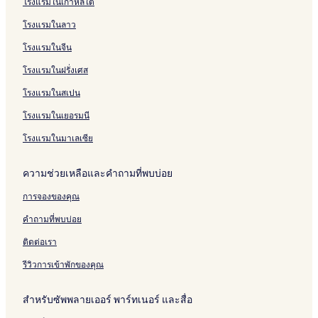
โรงแรมในเกาหลีใต้
P
n
i
e
e
e
o
H
a
H
o
i
o
b
o
t
&
l
n
r
o
c
o
n
s
o
u
โรงแรมในลาว
o
h
B
c
t
t
e
t
H
e
n
a
l
a
u
e
e
e
o
H
H
G
โรงแรมในจีน
n
d
l
l
t
o
o
r
โรงแรมในฝรั่งเศส
i
g
e
t
t
a
e
l
e
e
n
โรงแรมในสเปน
t
l
l
d
H
U
โรงแรมในเยอรมนี
o
d
t
o
โรงแรมในมาเลเซีย
e
n
l
ความช่วยเหลือและคำถามที่พบบ่อย
การจองของคุณ
คำถามที่พบบ่อย
ติดต่อเรา
รีวิวการเข้าพักของคุณ
สำหรับซัพพลายเออร์ พาร์ทเนอร์ และสื่อ