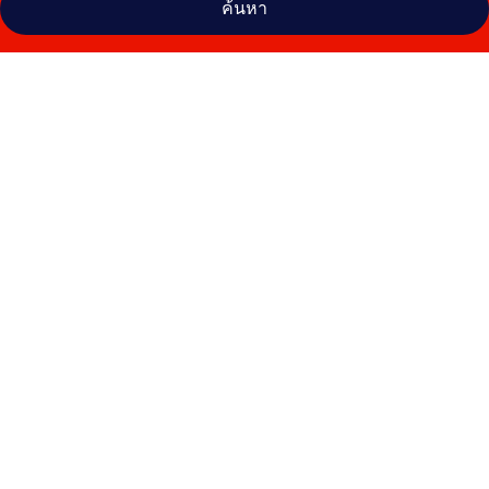
ค้นหา
คลัง
ภาพ
โรงแรม
เดอะ
คอ