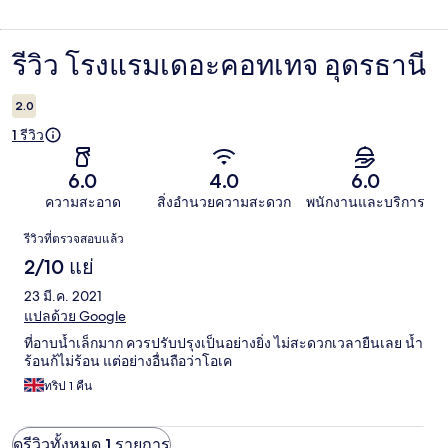
รีวิว โรงแรมเดอะคอทเทจ อุดรธานี
รีวิว
2.0
1 รีวิว
6.0
4.0
6.0
ความสะอาด
สิ่งอำนวยความสะดวก
พนักงานและบริการ
รีวิว
รีวิวที่ตรวจสอบแล้ว
2/10 แย่
23 มี.ค. 2021
แปลด้วย Google
ที่อาบน้ำเล็กมาก ควรปรับปรุงเป็นอย่างยิ่ง ไม่สะดวกเวลายืนเลย น้ำ
ร้อนก้ไม่ร้อน แต่อย่างอื่นถือว่าโอเค
ทริป 1 คืน
ดูรีวิวทั้งหมด 1 รายการ