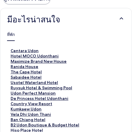
มีอะไรน่าสนใจ
ที่พัก
ลิ
Centara Udon
ง
ลิ
Hotel MOCO Udonthani
ก์
ง
ลิ
Maximize Brand New House
ม
ก์
ง
ลิ
Ranida House
า
ม
ก์
ง
ลิ
The Cape Hotel
ต
า
ม
ก์
ง
ลิ
Sabaidee Hotel
ร
ต
า
ม
ก์
ง
ลิ
Usotel Waterland Hotel
ฐ
ร
ต
า
ม
ก์
ง
ลิ
Ruysuk Hotel & Swimming Pool
า
ฐ
ร
ต
า
ม
ก์
ง
ลิ
Udon Perfect Mansion
น
า
ฐ
ร
ต
า
ม
ก์
ง
ลิ
De Princess Hotel Udonthani
สำ
น
า
ฐ
ร
ต
า
ม
ก์
ง
ลิ
Country View Resort
ห
สำ
น
า
ฐ
ร
ต
า
ม
ก์
ง
ลิ
Kumkaew Udon
รั
ห
สำ
น
า
ฐ
ร
ต
า
ม
ก์
ง
ลิ
Vela Dhi Udon Thani
บ
รั
ห
สำ
น
า
ฐ
ร
ต
า
ม
ก์
ง
ลิ
Ban Chiang Hotel
C
บ
รั
ห
สำ
น
า
ฐ
ร
ต
า
ม
ก์
ง
ลิ
B2 Udon Boutique & Budget Hotel
e
H
บ
รั
ห
สำ
น
า
ฐ
ร
ต
า
ม
ก์
ง
ลิ
Hiso Place Hotel