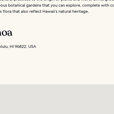
eous botanical gardens that you can explore, complete with co
 flora that also reflect Hawaii’s natural heritage.
oa
ulu, HI 96822, USA