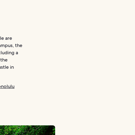
le are
campus, the
cluding a
 the
stle in
onolulu