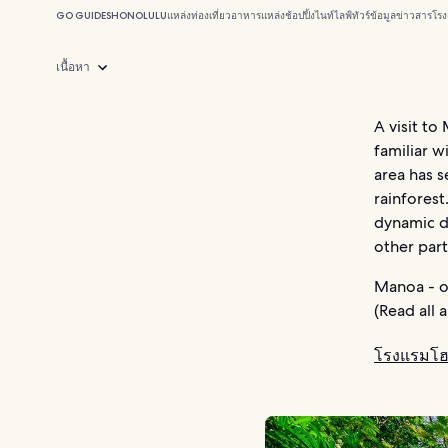
GO GUIDES
HONOLULU
แหล่งท่องเที่ยว
อาหาร
แหล่งช้อปปิ้ง
ไนท์ไลฟ์
ทัวร์
ข้อมูลข่าวสาร
โรง
เนื้อหา
A visit to
familiar w
area has s
rainfores
dynamic d
other part
Manoa - o
(Read all
โรงแรมโฮโ