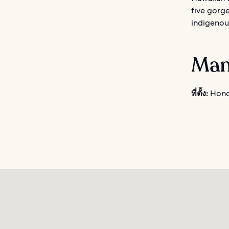
five gorg
indigenous
Man
ที่ตั้ง:
Honol