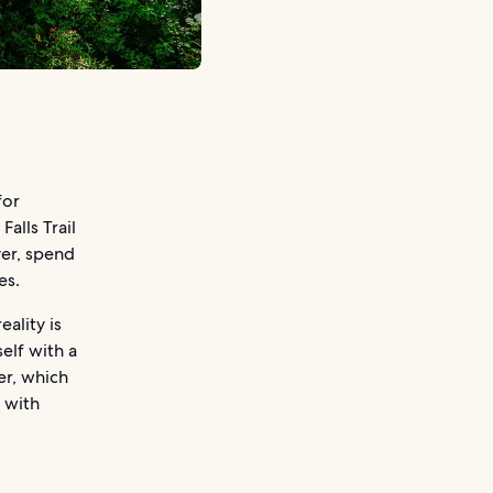
for
alls Trail
over, spend
es.
ality is
elf with a
er, which
g with