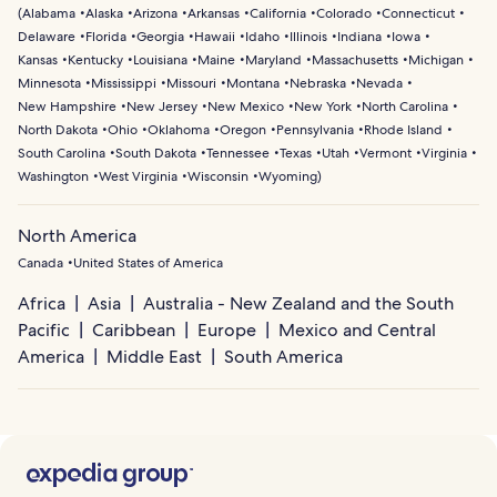
(
Alabama
Alaska
Arizona
Arkansas
California
Colorado
Connecticut
Delaware
Florida
Georgia
Hawaii
Idaho
Illinois
Indiana
Iowa
Kansas
Kentucky
Louisiana
Maine
Maryland
Massachusetts
Michigan
Minnesota
Mississippi
Missouri
Montana
Nebraska
Nevada
New Hampshire
New Jersey
New Mexico
New York
North Carolina
North Dakota
Ohio
Oklahoma
Oregon
Pennsylvania
Rhode Island
South Carolina
South Dakota
Tennessee
Texas
Utah
Vermont
Virginia
Washington
West Virginia
Wisconsin
Wyoming
)
North America
Canada
United States of America
Africa
Asia
Australia - New Zealand and the South
Pacific
Caribbean
Europe
Mexico and Central
America
Middle East
South America