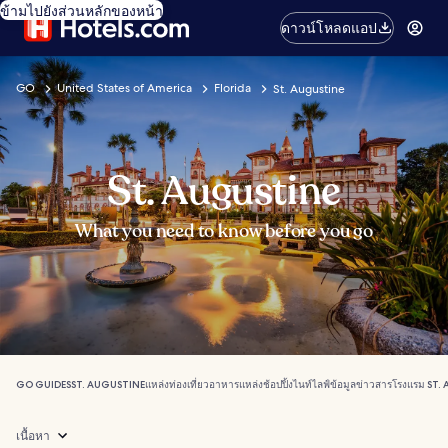
ข้ามไปยังส่วนหลักของหน้า
ดาวน์โหลดแอป
GO
United States of America
Florida
St. Augustine
St. Augustine
What you need to know before you go
GO GUIDES
ST. AUGUSTINE
แหล่งท่องเที่ยว
อาหาร
แหล่งช้อปปิ้ง
ไนท์ไลฟ์
ข้อมูลข่าวสาร
โรงแรม ST.
เนื้อหา