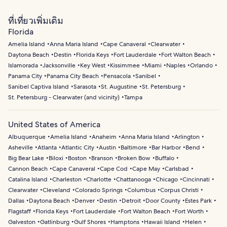
ที่เที่ยวเพิ่มเติม
Florida
Amelia Island
Anna Maria Island
Cape Canaveral
Clearwater
Daytona Beach
Destin
Florida Keys
Fort Lauderdale
Fort Walton Beach
Islamorada
Jacksonville
Key West
Kissimmee
Miami
Naples
Orlando
Panama City
Panama City Beach
Pensacola
Sanibel
Sanibel Captiva Island
Sarasota
St. Augustine
St. Petersburg
St. Petersburg - Clearwater (and vicinity)
Tampa
United States of America
Albuquerque
Amelia Island
Anaheim
Anna Maria Island
Arlington
Asheville
Atlanta
Atlantic City
Austin
Baltimore
Bar Harbor
Bend
Big Bear Lake
Biloxi
Boston
Branson
Broken Bow
Buffalo
Cannon Beach
Cape Canaveral
Cape Cod
Cape May
Carlsbad
Catalina Island
Charleston
Charlotte
Chattanooga
Chicago
Cincinnati
Clearwater
Cleveland
Colorado Springs
Columbus
Corpus Christi
Dallas
Daytona Beach
Denver
Destin
Detroit
Door County
Estes Park
Flagstaff
Florida Keys
Fort Lauderdale
Fort Walton Beach
Fort Worth
Galveston
Gatlinburg
Gulf Shores
Hamptons
Hawaii Island
Helen