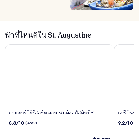
พักที่ไหนดีใน St. Augustine
กาย ฮาร์วีย์รีสอร์ท ออนเซนต์ออกัสตินบีช
เอซี โรงแร
กาย
เอซี
กาย ฮาร์วีย์รีสอร์ท ออนเซนต์ออกัสตินบีช
เอซี โรงแ
ฮาร์
โรงแรม
8.8
9.2
8.8/10
9.2/10
(3260)
(5
วีย์
เซนต์
จาก
จาก
รีสอร์ท
ออกั
10,
10,
ออ
สติน
(3260)
ราคา
(515)