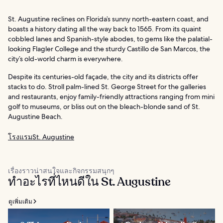
St. Augustine reclines on Florida’s sunny north-eastern coast, and
boasts a history dating all the way back to 1565. From its quaint
cobbled lanes and Spanish-style abodes, to gems like the palatial-
looking Flagler College and the sturdy Castillo de San Marcos, the
city’s old-world charm is everywhere.
Despite its centuries-old façade, the city and its districts offer
stacks to do. Stroll palm-lined St. George Street for the galleries
and restaurants, enjoy family-friendly attractions ranging from mini
golf to museums, or bliss out on the bleach-blonde sand of St.
Augustine Beach.
โรงแรมSt. Augustine
เรื่องราวน่าสนใจและกิจกรรมสนุกๆ
ทำอะไรที่ไหนดีใน St. Augustine
ดูเพิ่มเติม