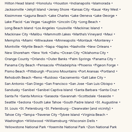
Hilton Head Island
Honolulu
Houston
Indianapolis
Islamorada
Jacksonville
Jekyll Island
Jersey Shore
Kansas City
Kauai
Key West
Kissimmee
Laguna Beach
Lake Charles
Lake Geneva
Lake George
Lake Placid
Las Vegas
Laughlin
Lincoln City
Long Beach
Long Beach Island
Los Angeles
Louisville
Mackinac Island
Mackinaw City
Malibu
Mammoth Lakes
Martha's Vineyard
Maui
Memphis
Miami
Milwaukee
Minneapolis
Montauk
Monterey
Montville
Myrtle Beach
Napa
Naples
Nashville
New Orleans
New Shoreham
New York
Oahu
Ocean City
Oklahoma City
Orange County
Orlando
Outer Banks
Palm Springs
Panama City
Panama City Beach
Pensacola
Philadelphia
Phoenix
Pigeon Forge
Pismo Beach
Pittsburgh
Pocono Mountains
Port Aransas
Portland
Rehoboth Beach
Reno
Ruidoso
Sacramento
Salt Lake City
San Antonio
San Diego
San Francisco
San Jose
San Luis Obispo
Sandusky
Sanibel
Sanibel Captiva Island
Santa Barbara
Santa Cruz
Santa Fe
Santa Monica
Sarasota
Savannah
Scottsdale
Seaside
Seattle
Sedona
South Lake Tahoe
South Padre Island
St. Augustine
St. Louis
St. Petersburg
St. Petersburg - Clearwater (and vicinity)
Tahoe City
Tampa
Traverse City
Tybee Island
Virginia Beach
Washington
Wildwood
Williamsburg
Wisconsin Dells
Yellowstone National Park
Yosemite National Park
Zion National Park