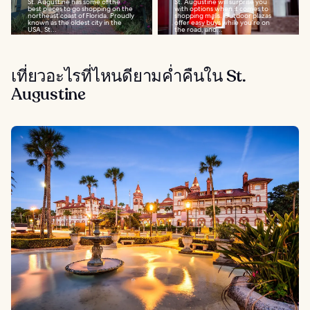
St. Augustine has some of the
St. Augustine will surprise you
best places to go shopping on the
with options when it comes to
northeast coast of Florida. Proudly
shopping malls. Outdoor plazas
known as the oldest city in the
offer easy buys while you’re on
USA, St...
the road, and...
เที่ยวอะไรที่ไหนดียามค่ำคืนใน St.
Augustine