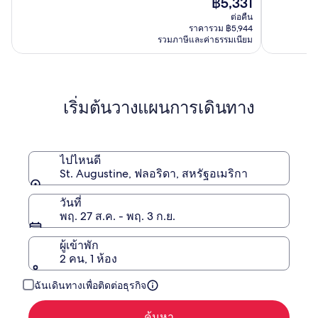
฿5,331
น
ดาวน์
ปัจจุบัน
ต่อคืน
เซนต์
ทาวน์
คือ
ราคารวม ฿5,944
ออกั
฿5,331
รวมภาษีและค่าธรรมเนียม
สติ
นบีช
เริ่มต้นวางแผนการเดินทาง
ไปไหนดี
St. Augustine, ฟลอริดา, สหรัฐอเมริกา
วันที่
พฤ. 27 ส.ค. - พฤ. 3 ก.ย.
ผู้เข้าพัก
2 คน, 1 ห้อง
ฉันเดินทางเพื่อติดต่อธุรกิจ
ค้นหา