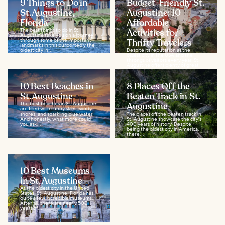
9 Things to Do in
Budget-Friendly St.
St. Augustine,
Augustine: 10
Florida
Affordable
The best things to do in St.
Activities for
Augustine take you on a journey
through some of the important
Thrifty Travelers
landmarks in this purportedly the
oldest city in...
Despite its reputation as the
oldest city in the USA and the
throngs of visitors every year, St.
Augustine offers plenty of great
things to...
10 Best Beaches in
8 Places Off the
St. Augustine
Beaten Track in St.
The best beaches in St. Augustine
Augustine
are filled with sunny skies, sandy
shores, and sparkling blue water.
The places off the beaten track in
And honestly, what more could
St. Augustine showcase the city's
you ask...
400 years of history. Despite
being the oldest city in America,
there...
10 Best Museums
in St. Augustine
As the oldest city in the United
States, St. Augustine, Florida has
quite a few incredible museums.
After all, there are nearly 500
years of...