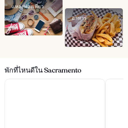
แหล่งท่องเที่ยว
อาหาร
พักที่ไหนดีใน Sacramento
ไฮแอทรีเจนซี ซาคราเมนโต
โรงแรมกัฟเว