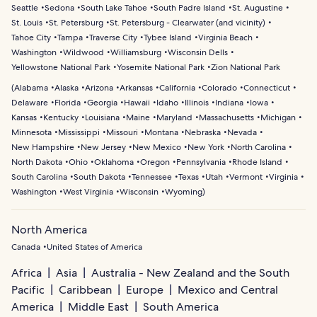
Seattle
Sedona
South Lake Tahoe
South Padre Island
St. Augustine
St. Louis
St. Petersburg
St. Petersburg - Clearwater (and vicinity)
Tahoe City
Tampa
Traverse City
Tybee Island
Virginia Beach
Washington
Wildwood
Williamsburg
Wisconsin Dells
Yellowstone National Park
Yosemite National Park
Zion National Park
(
Alabama
Alaska
Arizona
Arkansas
California
Colorado
Connecticut
Delaware
Florida
Georgia
Hawaii
Idaho
Illinois
Indiana
Iowa
Kansas
Kentucky
Louisiana
Maine
Maryland
Massachusetts
Michigan
Minnesota
Mississippi
Missouri
Montana
Nebraska
Nevada
New Hampshire
New Jersey
New Mexico
New York
North Carolina
North Dakota
Ohio
Oklahoma
Oregon
Pennsylvania
Rhode Island
South Carolina
South Dakota
Tennessee
Texas
Utah
Vermont
Virginia
Washington
West Virginia
Wisconsin
Wyoming
)
North America
Canada
United States of America
Africa
Asia
Australia - New Zealand and the South
Pacific
Caribbean
Europe
Mexico and Central
America
Middle East
South America