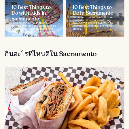
10 Best Things to
10 Best Things to
Do with Kids in
Do in Sacramento
Sacramento
Sacramento offers a multitude of
things to do, from wandering
Sacramento offers fantastic
around the historic old town to
activities for kids, including a series
scoffing down frothy brews on K
of amusement parks, interactive
Street...
museums, and animal encounters.
Many of...
กินอะไรที่ไหนดีใน Sacramento