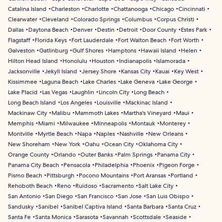
Catalina Island
Charleston
Charlotte
Chattanooga
Chicago
Cincinnati
Clearwater
Cleveland
Colorado Springs
Columbus
Corpus Christi
Dallas
Daytona Beach
Denver
Destin
Detroit
Door County
Estes Park
Flagstaff
Florida Keys
Fort Lauderdale
Fort Walton Beach
Fort Worth
Galveston
Gatlinburg
Gulf Shores
Hamptons
Hawaii Island
Helen
Hilton Head Island
Honolulu
Houston
Indianapolis
Islamorada
Jacksonville
Jekyll Island
Jersey Shore
Kansas City
Kauai
Key West
Kissimmee
Laguna Beach
Lake Charles
Lake Geneva
Lake George
Lake Placid
Las Vegas
Laughlin
Lincoln City
Long Beach
Long Beach Island
Los Angeles
Louisville
Mackinac Island
Mackinaw City
Malibu
Mammoth Lakes
Martha's Vineyard
Maui
Memphis
Miami
Milwaukee
Minneapolis
Montauk
Monterey
Montville
Myrtle Beach
Napa
Naples
Nashville
New Orleans
New Shoreham
New York
Oahu
Ocean City
Oklahoma City
Orange County
Orlando
Outer Banks
Palm Springs
Panama City
Panama City Beach
Pensacola
Philadelphia
Phoenix
Pigeon Forge
Pismo Beach
Pittsburgh
Pocono Mountains
Port Aransas
Portland
Rehoboth Beach
Reno
Ruidoso
Sacramento
Salt Lake City
San Antonio
San Diego
San Francisco
San Jose
San Luis Obispo
Sandusky
Sanibel
Sanibel Captiva Island
Santa Barbara
Santa Cruz
Santa Fe
Santa Monica
Sarasota
Savannah
Scottsdale
Seaside