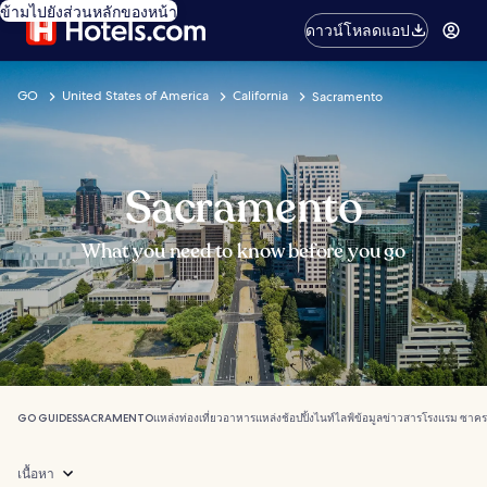
ข้ามไปยังส่วนหลักของหน้า
ดาวน์โหลดแอป
GO
United States of America
California
Sacramento
Sacramento
What you need to know before you go
GO GUIDES
SACRAMENTO
แหล่งท่องเที่ยว
อาหาร
แหล่งช้อปปิ้ง
ไนท์ไลฟ์
ข้อมูลข่าวสาร
โรงแรม ซาค
เนื้อหา