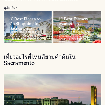
ดูเพิ่มเติม
10 Best Places to
10 Best Farmers’
Go Shopping in
Markets in
Sacramento
Sacramento
Sacramento, the capital of
Sacramento, the ‘farm-to-fork
California, should definitely be
capital of America’, is surrounded
considered when it comes to
by acres and acres of agricultural
shopping. While your mind may
land that benefit from the
go straight to the...
region’s...
เที่ยวอะไรที่ไหนดียามค่ำคืนใน
Sacramento