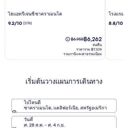
ไฮ
โรง
ไฮแอทรีเจนซี ซาคราเมนโต
โรงแรมกัฟเ
แอ
แร
9.2
8.8
9.2/10
8.8/10
(2176)
(2
ทรี
มกัฟเวิร์น
จาก
จาก
เจน
เนอ
10,
10,
ซี
ร์ส์
(2176)
ราคา
(2222)
฿6,262
ราคา
฿6,958
ซา
อินน์
ปัจจุบัน
เดิม
ต่อคืน
ครา
คือ
คือ
ราคารวม ฿7,339
เมน
฿6,262
รวมภาษีและค่าธรรมเนียม
฿6,958
โต
ดู
ข้อมูล
เพิ่ม
เติม
เริ่มต้นวางแผนการเดินทาง
เกี่ยว
กับ
ราคา
เดิม
ไปไหนดี
ซาคราเมนโต, แคลิฟอร์เนีย, สหรัฐอเมริกา
วันที่
ศ. 28 ส.ค. - ศ. 4 ก.ย.