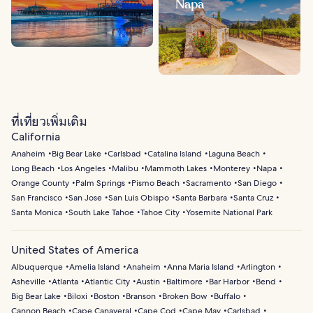
Napa
ที่เที่ยวเพิ่มเติม
California
Anaheim
Big Bear Lake
Carlsbad
Catalina Island
Laguna Beach
Long Beach
Los Angeles
Malibu
Mammoth Lakes
Monterey
Napa
Orange County
Palm Springs
Pismo Beach
Sacramento
San Diego
San Francisco
San Jose
San Luis Obispo
Santa Barbara
Santa Cruz
Santa Monica
South Lake Tahoe
Tahoe City
Yosemite National Park
United States of America
Albuquerque
Amelia Island
Anaheim
Anna Maria Island
Arlington
Asheville
Atlanta
Atlantic City
Austin
Baltimore
Bar Harbor
Bend
Big Bear Lake
Biloxi
Boston
Branson
Broken Bow
Buffalo
Cannon Beach
Cape Canaveral
Cape Cod
Cape May
Carlsbad