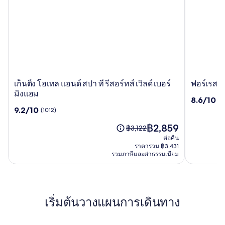
เก็น
ฟ
เก็นติ้ง โฮเทล แอนด์ สปา ที่ รีสอร์ทส์ เวิลด์ เบอร์
ฟอร์เรสท์
ติ้ง
อร์เรสท์
มิงแฮม
8.6
8.6/10
(1
โฮ
ออฟ
จาก
9.2
9.2/10
(1012)
เทล
อาร์
10,
จาก
แอนด์
เดน
ราคา
(1231)
฿2,859
10,
ราคา
฿3,122
สปา
โรงแรม
ปัจจุบัน
(1012)
เดิม
ต่อคืน
ที่
&
คือ
คือ
ราคารวม ฿3,431
รี
คัน
฿2,859
รวมภาษีและค่าธรรมเนียม
฿3,122
สอร์ทส์
ทรี
ดู
เวิลด์
คลับ
ข้อมูล
เพิ่ม
เบอร์
เติม
มิง
เริ่มต้นวางแผนการเดินทาง
เกี่ยว
แฮม
กับ
ราคา