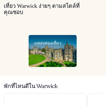
เที่ยว Warwick ง่ายๆ ตามสไตล์ที่
คุณชอบ
แหล่งท่องเที่ยว
พักที่ไหนดีใน Warwick
เก็นติ้ง โฮเทล แอนด์ สปา ที่ รีสอร์ทส์ เวิลด์ เบอร์มิงแฮม
ฟอร์เรสท์ 