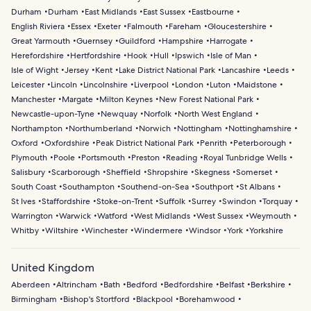
Durham
Durham
East Midlands
East Sussex
Eastbourne
English Riviera
Essex
Exeter
Falmouth
Fareham
Gloucestershire
Great Yarmouth
Guernsey
Guildford
Hampshire
Harrogate
Herefordshire
Hertfordshire
Hook
Hull
Ipswich
Isle of Man
Isle of Wight
Jersey
Kent
Lake District National Park
Lancashire
Leeds
Leicester
Lincoln
Lincolnshire
Liverpool
London
Luton
Maidstone
Manchester
Margate
Milton Keynes
New Forest National Park
Newcastle-upon-Tyne
Newquay
Norfolk
North West England
Northampton
Northumberland
Norwich
Nottingham
Nottinghamshire
Oxford
Oxfordshire
Peak District National Park
Penrith
Peterborough
Plymouth
Poole
Portsmouth
Preston
Reading
Royal Tunbridge Wells
Salisbury
Scarborough
Sheffield
Shropshire
Skegness
Somerset
South Coast
Southampton
Southend-on-Sea
Southport
St Albans
St Ives
Staffordshire
Stoke-on-Trent
Suffolk
Surrey
Swindon
Torquay
Warrington
Warwick
Watford
West Midlands
West Sussex
Weymouth
Whitby
Wiltshire
Winchester
Windermere
Windsor
York
Yorkshire
United Kingdom
Aberdeen
Altrincham
Bath
Bedford
Bedfordshire
Belfast
Berkshire
Birmingham
Bishop's Stortford
Blackpool
Borehamwood