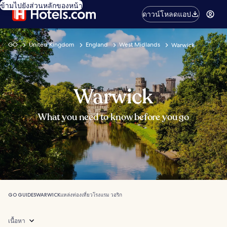
ข้ามไปยังส่วนหลักของหน้า
ดาวน์โหลดแอป
GO
United Kingdom
England
West Midlands
Warwick
Warwick
What you need to know before you go
GO GUIDES
WARWICK
แหล่งท่องเที่ยว
โรงแรม วอริก
เนื้อหา