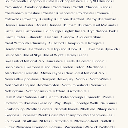
Bournemouth
Brighton
Bristol
Buckinghamshire
Bury St Edmunds
Cambridge
Cambridgeshire
Canterbury
Cardiff
Channel Islands
Cheltenham
Cheshire
Chester
Cirencester
Colchester
Cornwall
Cotswolds
Coventry
Crawley
Cumbria
Dartford
Derby
Derbyshire
Devon
Doncaster
Dorset
Dundee
Durham
Durham
East Midlands
East Sussex
Eastbourne
Edinburgh
English Riviera
Eryri National Park
Essex
Exeter
Falmouth
Fareham
Glasgow
Gloucestershire
Great Yarmouth
Guernsey
Guildford
Hampshire
Harrogate
Herefordshire
Hertfordshire
Highland
Hook
Hull
Inverness
Ipswich
Isle of Man
Isle of Skye
Isle of Wight
Jersey
Kent
Lake District National Park
Lancashire
Leeds
Leicester
Lincoln
Lincolnshire
Liverpool
Llandudno
London
Luton
Maidstone
Manchester
Margate
Milton Keynes
New Forest National Park
Newcastle-upon-Tyne
Newport
Newquay
Norfolk
North Wales
North West England
Northampton
Northumberland
Norwich
Nottingham
Nottinghamshire
Oxford
Oxfordshire
Peak District National Park
Penrith
Peterborough
Plymouth
Poole
Portsmouth
Preston
Reading
Rhyl
Royal Tunbridge Wells
Salisbury
Scarborough
Scottish Borders
Scottish Islands
Sheffield
Shropshire
Skegness
Somerset
South Coast
Southampton
Southend-on-Sea
Southport
St Albans
St Ives
Staffordshire
Stoke-on-Trent
Suffolk
Surrey
Swansea
Swindon
Torquay
Warrington
Warwick
Watford