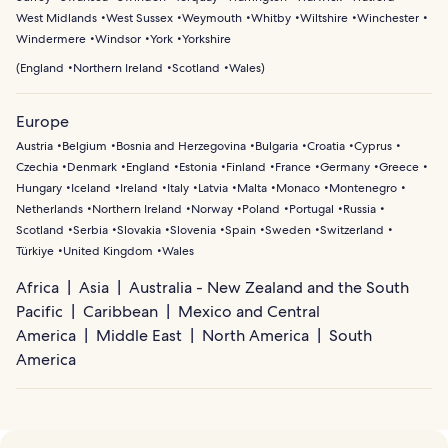
West Midlands
West Sussex
Weymouth
Whitby
Wiltshire
Winchester
Windermere
Windsor
York
Yorkshire
(
England
Northern Ireland
Scotland
Wales
)
Europe
Austria
Belgium
Bosnia and Herzegovina
Bulgaria
Croatia
Cyprus
Czechia
Denmark
England
Estonia
Finland
France
Germany
Greece
Hungary
Iceland
Ireland
Italy
Latvia
Malta
Monaco
Montenegro
Netherlands
Northern Ireland
Norway
Poland
Portugal
Russia
Scotland
Serbia
Slovakia
Slovenia
Spain
Sweden
Switzerland
Türkiye
United Kingdom
Wales
Africa
Asia
Australia - New Zealand and the South
Pacific
Caribbean
Mexico and Central
America
Middle East
North America
South
America