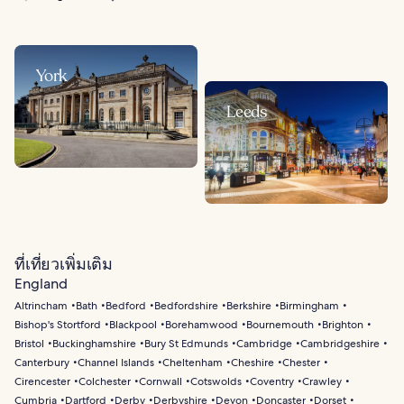
York
Leeds
ที่เที่ยวเพิ่มเติม
England
Altrincham
Bath
Bedford
Bedfordshire
Berkshire
Birmingham
Bishop's Stortford
Blackpool
Borehamwood
Bournemouth
Brighton
Bristol
Buckinghamshire
Bury St Edmunds
Cambridge
Cambridgeshire
Canterbury
Channel Islands
Cheltenham
Cheshire
Chester
Cirencester
Colchester
Cornwall
Cotswolds
Coventry
Crawley
Cumbria
Dartford
Derby
Derbyshire
Devon
Doncaster
Dorset