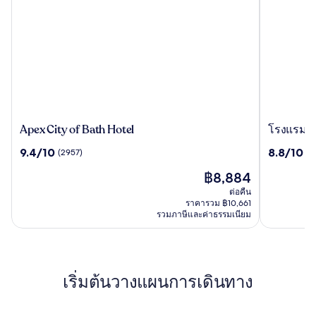
Apex
โรงแรม
Apex City of Bath Hotel
โรงแรม T
City
The
9.4
8.8
9.4/10
8.8/10
(2957)
(7
of
Z
จาก
จาก
Bath
Hotel
ราคา
฿8,884
10,
10,
Hotel
Bath
ปัจจุบัน
(2957)
(782)
ต่อคืน
คือ
ราคารวม ฿10,661
฿8,884
รวมภาษีและค่าธรรมเนียม
เริ่มต้นวางแผนการเดินทาง