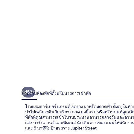
ฮาร์
เบอร์
แก
รนด์
ฮ่องกง
53+
ภาพรวม
ห้องพัก
ที่ตั้ง
นโยบายการเข้าพัก
โรงแรมฮาร์เบอร์ แกรนด์ ฮ่องกง มาพร้อมดาดฟ้า ตั้งอยู่ในทำเ
ปาไปเพลิดเพลินกับบริการนวด บอดี้แรป หรือทรีทเมนท์ดูแลผิวห
ที่พักที่คุณสามารถเข้าไปรับประทานอาหารกลางวันและอาหารเย
แจ้ง บาร์/เลานจ์ และฟิตเนส นักเดินทางเทคะแนนให้พนักงานแ
และ 5 นาทีถึง ป้ายรถราง Jupiter Street