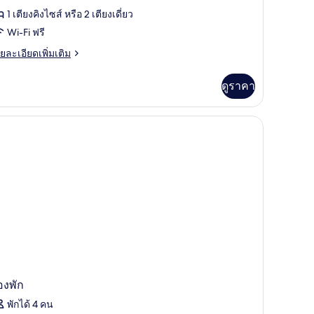
ีเมียร์,
1 เตียงคิงไซส์ หรือ 2 เตียงเดี่ยว
ว
Wi-Fi ฟรี
าเรือ
ย
ยละเอียดเพิ่มเติม
เอียด
่ม
ดูราคา
ิม
่ยว
อง
เมียร์,
เรือ
องพัก
พักได้ 4 คน