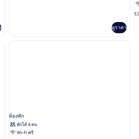
กับ
วิว
ห้อง
รา
รา
ท่าเรือ
เอ็ก
ละ
เซก
เพิ
คิว
า
ดูราคา
เต
ทีฟ
เกี
สวี
กับ
ท,
ห้
วิว
พัก
ท่าเรือ
ห้องพัก
พักได้ 4 คน
Wi-Fi ฟรี