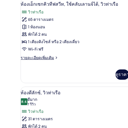
มินิบาร์, ตู้นิรภัยในห้องพัก, โต
เปิด
6
Club
ห้องเอ็กเซกคิวทีฟสวีท, ใช้คลับเลานจ์ได้, วิวท่าเรือ
Deluxe
ภาพถ่าย
วิวท่าเรือ
Room
ทั้งหมด
-
65 ตารางเมตร
Harbour
ของ
1 ห้องนอน
View
ห้อง
พักได้ 2 คน
1 เตียงคิงไซส์ หรือ 2 เตียงเดี่ยว
เอ็ก
Wi-Fi ฟรี
เซก
ราย
รายละเอียดเพิ่มเติม
คิว
ละเอียด
ทีฟ
เพิ่ม
เติม
ดูราค
สวีท,
เกี่ยว
กับ
ใช้
ห้อง
วิวริมน้ำ
เปิด
11
คลับ
ห้องดีลักซ์, วิวท่าเรือ
เอ็ก
ภาพถ่าย
เซก
ดีมาก
เลา
8.4
คิว
8.4 จาก 10
(7
7 รีวิว
ทั้งหมด
นจ์
ทีฟ
รีวิว)
วิวท่าเรือ
สวี
ของ
ได้,
31 ตารางเมตร
ท,
ห้อง
ใช้
วิว
พักได้ 2 คน