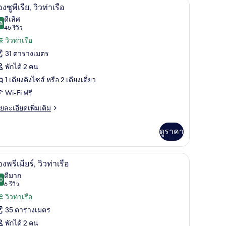
ห้องซูพีเรีย, วิวท่าเรือ | วิวจากห้องพัก
ิด
12
องซูพีเรีย, วิวท่าเรือ
เมียร์
าพถ่าย
ดีเลิศ
8
8.8 จาก 10
(45
45 รีวิว
้งหมด
รีวิว)
วิวท่าเรือ
เรือ
อง
31 ตารางเมตร
อง
พักได้ 2 คน
1 เตียงคิงไซส์ หรือ 2 เตียงเดี่ยว
Wi-Fi ฟรี
ีย,
ย
ยละเอียดเพิ่มเติม
เอียด
ว
่ม
ดูราคา
าเรือ
ิม
่ยว
วิวริมน้ำ
ิด
12
อง
องพรีเมียร์, วิวท่าเรือ
าพถ่าย
ดีมาก
0
8.0 จาก 10
(6
6 รีวิว
้งหมด
ย,
รีวิว)
วิวท่าเรือ
อง
เรือ
35 ตารางเมตร
อง
พักได้ 2 คน