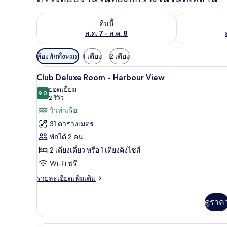
ตรวจสอบจำนวนห้องพักว่างในคืนนี้ ส.ค. 7 - ส.ค. 8
ตรวจสอบจำนวนห้
คืนนี้
ส.ค. 7 - ส.ค. 8
ตัว
ห้องพักทั้งหมด
1 เตียง
2 เตียง
กรอง
วิวริมน้ำ
เปิด
10
Club Deluxe Room - Harbour View
ที่
ภาพถ่าย
ยอดเยี่ยม
มี
9.0
9.0 จาก 10
(2
2 รีวิว
ทั้งหมด
ให้
รีวิว)
วิวท่าเรือ
ของ
สำหรับ
31 ตารางเมตร
ห้อง
Club
พักได้ 2 คน
Deluxe
พัก
2 เตียงเดี่ยว หรือ 1 เตียงคิงไซส์
Room
Wi-Fi ฟรี
-
Harbour
ราย
รายละเอียดเพิ่มเติม
ละเอียด
View
เพิ่ม
ดูราค
เติม
เกี่ยว
กับ