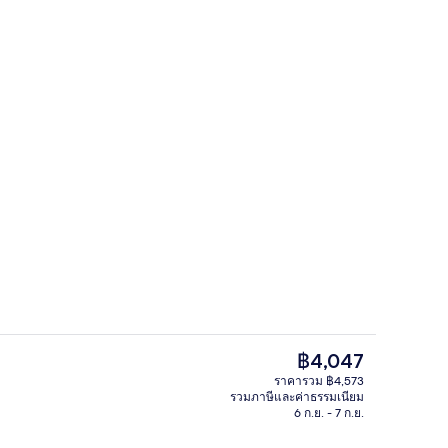
, บริการอาหารเช้า อาหารกลางวัน และอาหารเย็น
ห้องพรีเมียร์, ลานระเบียง, วิวท่าเรือ | วิว
ราคา
฿4,047
ปัจจุบัน
ราคารวม ฿4,573
฿4,047
รวมภาษีและค่าธรรมเนียม
ภายใน
6 ก.ย. - 7 ก.ย.