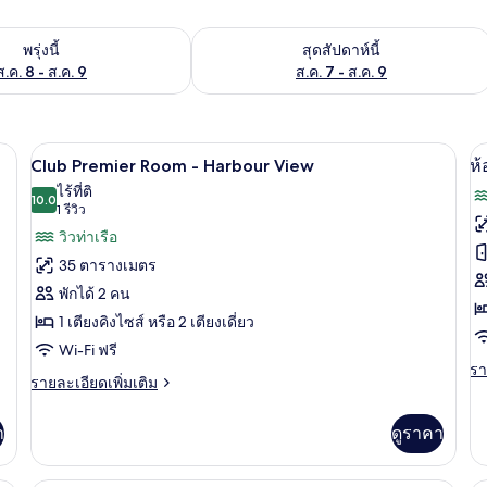
องพักว่างในพรุ่งนี้ ส.ค. 8 - ส.ค. 9
ตรวจสอบจำนวนห้องพักว่างในสุดสัปดาห์นี
พรุ่งนี้
สุดสัปดาห์นี้
ส.ค. 8 - ส.ค. 9
ส.ค. 7 - ส.ค. 9
วิวริมน้ำ
เปิด
เป
11
Club Premier Room - Harbour View
ห้
ภาพถ่าย
ภ
ไร้ที่ติ
10.0
10.0 จาก 10
(1
1 รีวิว
ทั้งหมด
ทั
รีวิว)
วิวท่าเรือ
ของ
ข
35 ตารางเมตร
Club
ห้
พักได้ 2 คน
Premier
พร
1 เตียงคิงไซส์ หรือ 2 เตียงเดี่ยว
Room
สว
Wi-Fi ฟรี
-
รา
รา
วิ
Harbour
ราย
รายละเอียดเพิ่มเติม
ละ
ละเอียด
View
ท่
เพิ
เพิ่ม
เต
า
ดูราคา
เติม
เกี
เกี่ยว
กับ
กับ
ห้