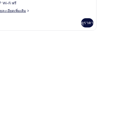
Wi-Fi ฟรี
ย
ยละเอียดเพิ่มเติม
เอียด
่ม
ดูราคา
ิม
่ยว
อง