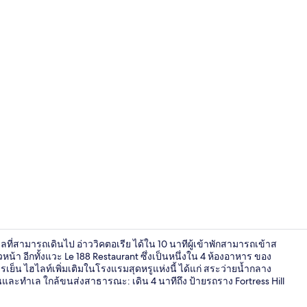
4 ห้องอาหาร
ลที่สามารถเดินไป อ่าววิคตอเรีย ได้ใน 10 นาทีผู้เข้าพักสามารถเข้าส
น้า อีกทั้งแวะ Le 188 Restaurant ซึ่งเป็นหนึ่งใน 4 ห้องอาหาร ของ
็น ไฮไลท์เพิ่มเติมในโรงแรมสุดหรูแห่งนี้ ได้แก่ สระว่ายน้ำกลาง
ละทำเล ใกล้ขนส่งสาธารณะ: เดิน 4 นาทีถึง ป้ายรถราง Fortress Hill
ภายใน