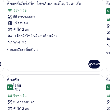
๊ะทำงาน, เตียงเสริม/เปล
วิวริมน้ำ
เปิด
เป
6
Club
ห้องพรีเมียร์สวีท, ใช้คลับเลานจ์ได้, วิวท่าเรือ
ห้
พรี
Premier
ภาพถ่าย
ภ
สวี
วิวท่าเรือ
Room
8.
ท,
ทั้งหมด
ทั
-
55 ตารางเมตร
วิว
Harbour
ท่า
ของ
ข
1 ห้องนอน
View
ห้อง
พักได้ 2 คน
ห้
1 เตียงคิงไซส์ หรือ 2 เตียงเดี่ยว
พรีเมียร์
ซู
Wi-Fi ฟรี
สวีท,
พี
ราย
รายละเอียดเพิ่มเติม
ใช้
เร
รา
รา
ละเอียด
ละ
คลับ
วิ
เพิ่ม
เพิ
เติม
า
ดูราคา
เลา
ท่
เต
เกี่ยว
เกี
กับ
นจ์
กับ
ห้อง
วิวริมน้ำ
เปิด
เป
11
ห้
ได้,
ห้องพัก
ห้
พรีเมียร์
ซู
ภาพถ่าย
ภ
สวี
ไร้ที่ติ
วิว
9.6
พี
8.
ท,
9.6 จาก 10
(4
4 รีวิว
ทั้งหมด
ทั
เรี
ท่าเรือ
ใช้
รีวิว)
วิวท่าเรือ
วิว
คลับ
ของ
ข
ท่า
31 ตารางเมตร
เลา
ห้อง
ห้
นจ์
พักได้ 2 คน