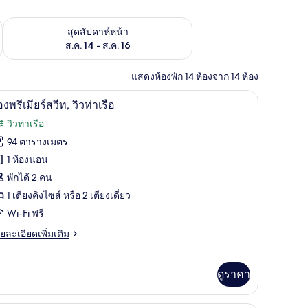
้ ส.ค. 7 - ส.ค. 9
ตรวจสอบจำนวนห้องพักว่างในสุดสัปดาห์หน้า ส.ค. 14 - ส.ค. 16
สุดสัปดาห์หน้า
ส.ค. 14 - ส.ค. 16
แสดงห้องพัก 14 ห้องจาก 14 ห้อง
วิวริมน้ำ
ิด
6
องพรีเมียร์สวีท, วิวท่าเรือ
าพถ่าย
วิวท่าเรือ
้งหมด
94 ตารางเมตร
อง
1 ห้องนอน
อง
พักได้ 2 คน
1 เตียงคิงไซส์ หรือ 2 เตียงเดี่ยว
ีเมียร์
Wi-Fi ฟรี
ีท,
ย
ยละเอียดเพิ่มเติม
ว
เอียด
าเรือ
่ม
ิม
ดูราคา
่ยว
อง