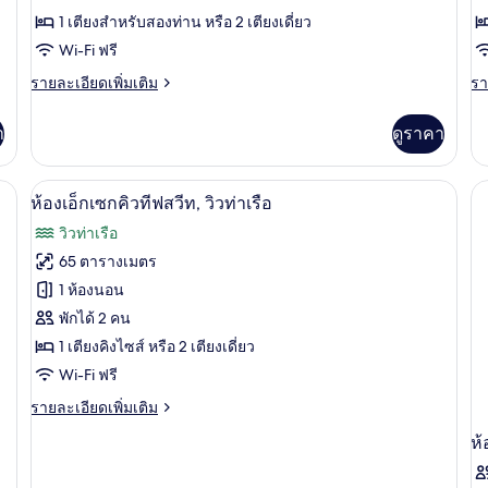
ได้,
พัก
พร
1 เตียงสำหรับสองท่าน หรือ 2 เตียงเดี่ยว
วิว
วิ
ท่าเรือ
Wi-Fi ฟรี
ท่
ราย
รา
รายละเอียดเพิ่มเติม
รา
ละเอียด
ละ
เพิ่ม
เพิ
า
ดูราคา
เติม
เต
เกี่ยว
เกี
กับ
กับ
วิวริมน้ำ
เปิด
6
ห้อง
ห้
ห้องเอ็กเซกคิวทีฟสวีท, วิวท่าเรือ
พัก
พรี
ภาพถ่าย
วิวท่าเรือ
วิว
ทั้งหมด
ท่า
65 ตารางเมตร
ของ
1 ห้องนอน
ห้อง
พักได้ 2 คน
1 เตียงคิงไซส์ หรือ 2 เตียงเดี่ยว
เอ็ก
Wi-Fi ฟรี
เซก
ราย
รายละเอียดเพิ่มเติม
คิว
ละเอียด
ห้
ทีฟ
เพิ่ม
เติม
สวีท,
เกี่ยว