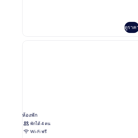
เกี่ยว
กับ
Club
Grand
Deluxe
ดูราค
Room
-
Harbour
View
ห้องพัก
พักได้ 4 คน
Wi-Fi ฟรี