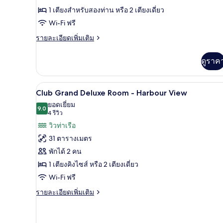
คลับ
ดี
ท่าเรือ
1 เตียงสำหรับสองท่าน หรือ 2 เตียงเดี่ยว
เลา
ลัก
นจ์
Wi-Fi ฟรี
ได้,
ซ์,
ราย
รายละเอียดเพิ่มเติม
วิว
ละเอียด
ท่าเรือ
วิว
เพิ่ม
ดูราค
ท่าเรือ
เติม
เกี่ยว
กับ
วิวริมน้ำ
เปิด
10
ห้อง
Club Grand Deluxe Room - Harbour View
ดี
ภาพถ่าย
ยอดเยี่ยม
ลัก
9.0
9.0 จาก 10
(4
4 รีวิว
ทั้งหมด
ซ์,
รีวิว)
วิวท่าเรือ
วิว
ของ
ท่าเรือ
31 ตารางเมตร
Club
พักได้ 2 คน
Grand
1 เตียงคิงไซส์ หรือ 2 เตียงเดี่ยว
Deluxe
Wi-Fi ฟรี
Room
-
ราย
รายละเอียดเพิ่มเติม
ละเอียด
Harbour
เพิ่ม
View
เติม