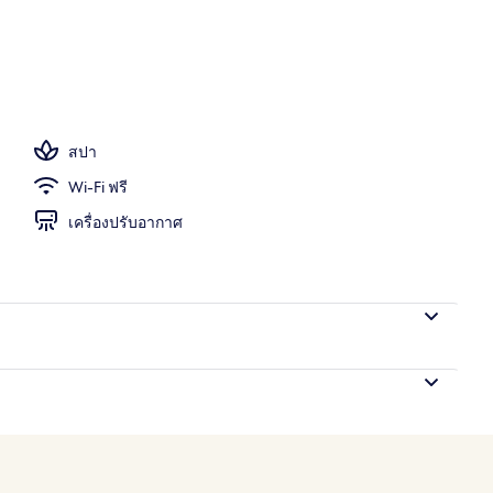
างแจ้ง
สปา
Wi-Fi ฟรี
เครื่องปรับอากาศ