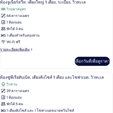
เปิด
6
ห้อง
ห้องจูเนียร์สวีท, เตียงใหญ่ 1 เตียง, ระเบียง, วิวทะเล
Wing)
ซู
ภาพถ่าย
วิวมหาสมุทร
พี
ทั้งหมด
เรีย
64 ตารางเมตร
ทวิ
ของ
1 ห้องนอน
น,
ระเบียง
ห้อง
พักได้ 3 คน
(Garden
1 เตียงสำหรับสองท่าน
จู
Wing)
Wi-Fi ฟรี
เนียร์
ราย
รายละเอียดเพิ่มเติม
สวีท,
ละเอียด
เตียง
เพิ่ม
เลือกวันที่เพื่อดูราคา
เติม
ใหญ่
เกี่ยว
1
กับ
ห้องซูพีเรียดับเบิล, เตียงคิงไซส์ 1 เตีย
เปิด
5
ห้อง
ห้องซูพีเรียดับเบิล, เตียงคิงไซส์ 1 เตียง และโซฟาเบด, วิวทะเล
เตียง,
จู
ภาพถ่าย
วิวสวน
เนียร์
ระเบียง,
ทั้งหมด
สวี
39 ตารางเมตร
วิว
ท,
ของ
1 ห้องนอน
เตียง
ทะเล
ใหญ่
ห้อง
พักได้ 5 คน
1
1 เตียงคิงไซส์ และ 1 โซฟาเบดขนาดทวินไซส์
ซู
เตียง,