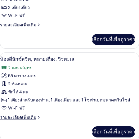
เอ็ก
2
ส่วน
2 เตียงเดี่ยว
เตียง,
เซก
สระ
Wi-Fi ฟรี
ตัว
คิว
ว่าย
ราย
รายละเอียดเพิ่มเติม
น้ำ
ทีฟ
ละเอียด
ส่วน
เพิ่ม
ตัว
ทวิน,
เลือกวันที่เพื่อดูราคา
เติม
เกี่ยว
เตียง
กับ
ห้องดีลักซ์สวีท, หลายเตียง, วิวทะเล | มิ
เปิด
เดี่ยว
5
ห้อง
ห้องดีลักซ์สวีท, หลายเตียง, วิวทะเล
เอ็ก
2
ภาพถ่าย
วิวมหาสมุทร
เซก
เตียง,
ทั้งหมด
คิว
55 ตารางเมตร
ทีฟ
วิว
ของ
2 ห้องนอน
ทวิ
ทะเล,
น,
ห้อง
พักได้ 4 คน
เตียง
ติด
1 เตียงสำหรับสองท่าน, 1 เตียงเดี่ยว และ 1 โซฟาเบดขนาดทวินไซส์
ดี
เดี่ยว
Wi-Fi ฟรี
สวน
2
ลัก
เตียง,
(Balcony)
ราย
รายละเอียดเพิ่มเติม
ซ์
วิว
ละเอียด
ทะเล,
สวีท,
เพิ่ม
ติด
เลือกวันที่เพื่อดูราคา
เติม
สวน
หลาย