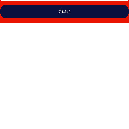
ค้นหา
คลัง
ภาพ
เม
อร์