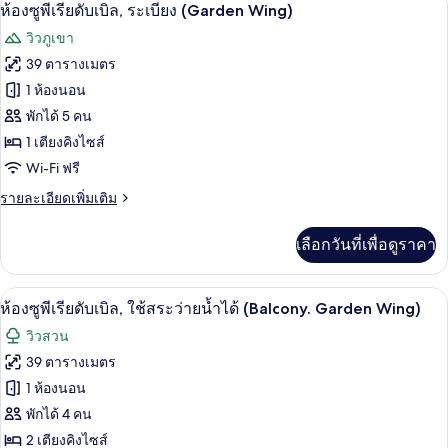
เปิด
5
ห้อง
ห้องซูพีเรียดับเบิล, ระเบียง (Garden Wing)
สแตนดาร์ด
ภาพถ่าย
วิวภูเขา
ทวิ
ทั้งหมด
น
39 ตารางเมตร
(Garden
ของ
1 ห้องนอน
Wing)
ห้อง
พักได้ 5 คน
1 เตียงคิงไซส์
ซู
Wi-Fi ฟรี
พี
ราย
รายละเอียดเพิ่มเติม
เรียดั
ละเอียด
บเบิล,
เพิ่ม
เลือกวันที่เพื่อดูราคา
เติม
ระเบียง
เกี่ยว
(Garden
กับ
มินิบาร์, ตู้นิรภัยในห้องพัก, โต๊ะทำงาน,
เปิด
5
ห้อง
ห้องซูพีเรียดับเบิล, ใช้สระว่ายน้ำได้ (Balcony. Garden Wing)
Wing)
ซู
ภาพถ่าย
วิวสวน
พี
ทั้งหมด
เรียดั
39 ตารางเมตร
บเบิล,
ของ
1 ห้องนอน
ระเบียง
(Garden
ห้อง
พักได้ 4 คน
Wing)
2 เตียงคิงไซส์
ซู