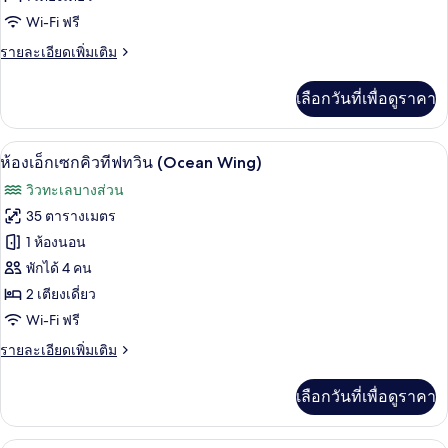
เซ็ก
Wi-Fi ฟรี
คิว
ราย
รายละเอียดเพิ่มเติม
ทีฟ
ละเอียด
เพิ่ม
ดับเบิล
เลือกวันที่เพื่อดูราคา
เติม
เกี่ยว
หรือ
กับ
มินิบาร์, ตู้นิรภัยในห้องพัก, โต๊ะทำงาน,
เปิด
ทวิน,
9
ห้อง
ห้องเอ็กเซกคิวทีฟทวิน (Ocean Wing)
เอ็ก
ภาพถ่าย
เตียง
วิวทะเลบางส่วน
เซ็ก
ทั้งหมด
เดี่ยว
คิว
35 ตารางเมตร
ทีฟ
1
ของ
1 ห้องนอน
ดับเบิล
เตียง,
หรือ
ห้อง
พักได้ 4 คน
ทวิ
ระเบียง,
2 เตียงเดี่ยว
เอ็ก
น,
Wi-Fi ฟรี
วิว
เตียง
เซก
เดี่ยว
ราย
ทะเล
รายละเอียดเพิ่มเติม
คิว
1
ละเอียด
เตียง,
(Garden
ทีฟ
เพิ่ม
ระเบียง,
เลือกวันที่เพื่อดูราคา
Wing)
เติม
วิว
ทวิน
เกี่ยว
ทะเล
(Ocean
กับ
(Garden