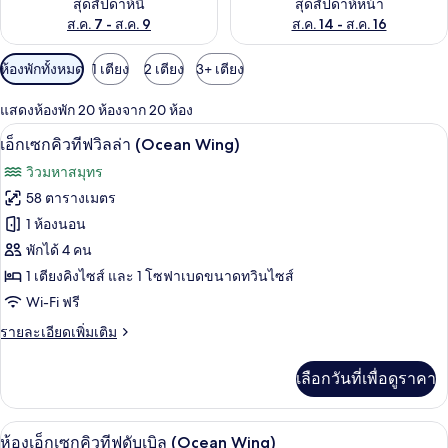
สุดสัปดาห์นี้
สุดสัปดาห์หน้า
ส.ค. 7 - ส.ค. 9
ส.ค. 14 - ส.ค. 16
ตัว
ห้องพักทั้งหมด
1 เตียง
2 เตียง
3+ เตียง
กรอง
แสดงห้องพัก 20 ห้องจาก 20 ห้อง
ที่
เอ็กเซกคิวทีฟวิลล่า (Ocean Wing) | มินิ
เปิด
มี
6
เอ็กเซกคิวทีฟวิลล่า (Ocean Wing)
ให้
ภาพถ่าย
วิวมหาสมุทร
สำหรับ
ทั้งหมด
58 ตารางเมตร
ห้อง
ของ
1 ห้องนอน
พัก
เอ็ก
พักได้ 4 คน
1 เตียงคิงไซส์ และ 1 โซฟาเบดขนาดทวินไซส์
เซก
Wi-Fi ฟรี
คิว
ราย
รายละเอียดเพิ่มเติม
ทีฟ
ละเอียด
วิลล่า
เพิ่ม
เลือกวันที่เพื่อดูราคา
เติม
(Ocean
เกี่ยว
Wing)
กับ
ห้องเอ็กเซกคิวทีฟดับเบิล (Ocean Wing) |
เปิด
6
เอ็ก
ห้องเอ็กเซกคิวทีฟดับเบิล (Ocean Wing)