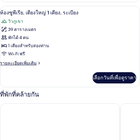
เกี่ยว
(Balcony)
กับ
เตียง,
ห้องซูพีเรีย, เตียงใหญ่ 1 เตียง, ระเบียง 
เปิด
6
ห้อง
ห้องซูพีเรีย, เตียงใหญ่ 1 เตียง, ระเบียง
วิว
ดี
ภาพถ่าย
วิวภูเขา
ลัก
ทะเล
ทั้งหมด
ซ์
39 ตารางเมตร
สวี
ของ
พักได้ 4 คน
ท,
หลาย
ห้อง
1 เตียงสำหรับสองท่าน
เตียง,
Wi-Fi ฟรี
ซู
วิว
ทะเล
ราย
รายละเอียดเพิ่มเติม
พี
ละเอียด
เรีย,
เพิ่ม
เลือกวันที่เพื่อดูราคา
เติม
เตียง
เกี่ยว
ใหญ่
กับ
ที่พักที่คล้ายกัน
ห้อง
1
ซู
โนโวเทล ระยอง ริมแพ รีสอร์ท
บัญดารา อ
เตียง,
พี
เรีย,
ระเบียง
เตียง
ใหญ่
1
เตียง,