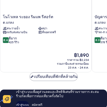
ระเบียง
โน
บัญ
โนโวเทล ระยอง ริมแพ รีสอร์ท
บัญดารา
โว
ดารา
ต.แกลง
ต.แกลง
เทล
ออน
สระว่ายน้ำ
สปา
สระว่า
ระยอง
ซี
รถรับส่งสนามบิน
ที่จอดรถฟรี
Wi-Fi 
ริม
ระยอง
แพ
(ชื่อ
8.4
8.0
ดีมาก
ดีมา
8.4
8.0
รีสอร์ท
เดิม
จาก
จาก
425 รีวิว
378 ร
ต.แกลง
บ้าน
10,
10,
ศิริ
ดี
ดี
ราคา
฿1,890
ออน
มาก,
มาก,
ปัจจุบัน
ซี)
425
378
ราคารวม ฿2,234
คือ
ต.แกลง
รีวิว
รีวิว
รวมภาษีและค่าธรรมเนียม
฿1,890
23 ส.ค. - 24 ส.ค.
เปรียบเทียบที่พักที่คล้ายกัน
เข้าสู่ระบบเพื่อดูส่วนลดและสิทธิพิเศษที่ร่วมรายการ สะสม
รีวอร์ดเพื่อการท่องเที่ยวครั้งถัดไป
เข้าสู่ระบบ
สมัครฟรี