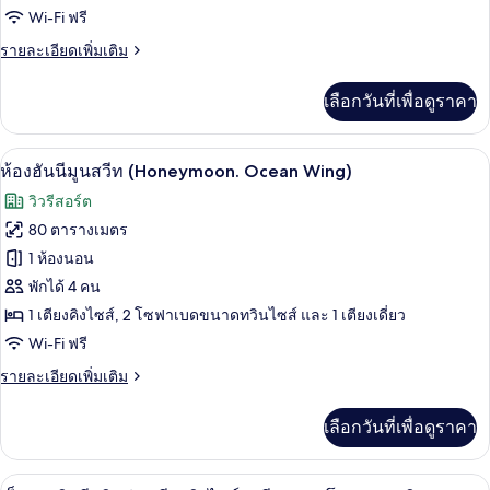
Wi-Fi ฟรี
ระเบียง,
พี
วิว
ราย
รายละเอียดเพิ่มเติม
เรียดั
ทะเล
ละเอียด
บเบิล,
เพิ่ม
เลือกวันที่เพื่อดูราคา
เติม
เตียง
เกี่ยว
กับ
คิง
ห้องฮันนีมูนสวีท (Honeymoon. Ocean Win
เปิด
6
ห้อง
ห้องฮันนีมูนสวีท (Honeymoon. Ocean Wing)
ไซส์
ซู
ภาพถ่าย
วิวรีสอร์ต
พี
1
ทั้งหมด
เรียดั
80 ตารางเมตร
เตียง
บเบิล,
ของ
1 ห้องนอน
เตียง
และ
คิง
ห้อง
พักได้ 4 คน
โซฟา
ไซส์
1 เตียงคิงไซส์, 2 โซฟาเบดขนาดทวินไซส์ และ 1 เตียงเดี่ยว
ฮัน
1
เบด,
Wi-Fi ฟรี
เตียง
นี
และ
วิว
ราย
รายละเอียดเพิ่มเติม
มูน
โซฟา
ละเอียด
ทะเล
เบด,
สวีท
เพิ่ม
วิว
เลือกวันที่เพื่อดูราคา
เติม
(Honeymoon.
ทะเล
เกี่ยว
Ocean
กับ
เอ็กเซกคิวทีฟวิลล่า, เตียงคิงไซส์ 1 เตี
เปิด