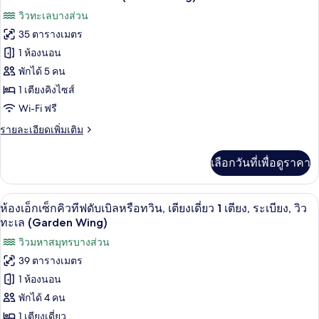
เซก
ภาพถ่าย
วิวทะเลบางส่วน
คิว
ทั้งหมด
ทีฟ
35 ตารางเมตร
วิลล่า
ของ
1 ห้องนอน
(Ocean
Wing)
ห้อง
พักได้ 5 คน
1 เตียงคิงไซส์
เอ็ก
Wi-Fi ฟรี
เซก
ราย
รายละเอียดเพิ่มเติม
คิว
ละเอียด
ทีฟ
เพิ่ม
เลือกวันที่เพื่อดูราคา
เติม
ดับเบิล
เกี่ยว
(Ocean
กับ
สมาร์ททีวี 42 นิ้ว พร้อมช่องดิจิตอล, ทีวี,
เปิด
5
ห้อง
ห้องเอ็กเซ็กคิวทีฟดับเบิลหรือทวิน, เตียงเดี่ยว 1 เตียง, ระเบียง, วิว
Wing)
เอ็ก
ภาพถ่าย
ทะเล (Garden Wing)
เซก
ทั้งหมด
วิวมหาสมุทรบางส่วน
คิว
ทีฟ
39 ตารางเมตร
ของ
ดับเบิล
1 ห้องนอน
(Ocean
ห้อง
Wing)
พักได้ 4 คน
เอ็ก
1 เตียงเดี่ยว