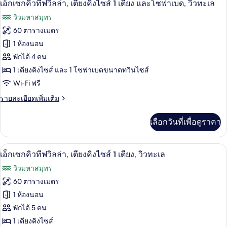
Wing)
5
ห้อง
เอ็กเซกคิวทีฟวิลล่า, เตียงคิงไซส์ 1 เตียง และโซฟาเบด, วิวทะเล
ฮัน
ภาพถ่าย
วิวมหาสมุทร
นี
ทั้งหมด
มูน
60 ตารางเมตร
สวี
ของ
1 ห้องนอน
ท
(Honeymoon.
เอ็ก
พักได้ 4 คน
Ocean
1 เตียงคิงไซส์ และ 1 โซฟาเบดขนาดทวินไซส์
เซก
Wing)
Wi-Fi ฟรี
คิว
ราย
รายละเอียดเพิ่มเติม
ทีฟ
ละเอียด
วิลล่า,
เพิ่ม
เลือกวันที่เพื่อดูราคา
เติม
เตียง
เกี่ยว
กับ
คิง
เอ็กเซกคิวทีฟวิลล่า, เตียงคิงไซส์ 1 เตียง
เปิด
6
เอ็ก
เอ็กเซกคิวทีฟวิลล่า, เตียงคิงไซส์ 1 เตียง, วิวทะเล
ไซส์
เซก
ภาพถ่าย
วิวมหาสมุทร
คิว
1
ทั้งหมด
ทีฟ
60 ตารางเมตร
เตียง
วิลล่า,
ของ
1 ห้องนอน
เตียง
และ
คิง
เอ็ก
พักได้ 5 คน
โซฟา
ไซส์
1 เตียงคิงไซส์
เซก
1