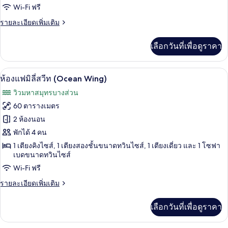
เบด,
Wi-Fi ฟรี
เตียง
คิว
และ
วิว
ราย
รายละเอียดเพิ่มเติม
ทีฟ
โซฟา
ละเอียด
ทะเล
เบด,
วิลล่า,
เพิ่ม
วิว
เลือกวันที่เพื่อดูราคา
เติม
ทะเล
เตียง
เกี่ยว
กับ
คิง
ห้องแฟมิลี่สวีท (Ocean Wing) | มินิบาร์
เปิด
6
เอ็ก
ห้องแฟมิลี่สวีท (Ocean Wing)
ไซส์
เซก
ภาพถ่าย
วิวมหาสมุทรบางส่วน
คิว
1
ทั้งหมด
ทีฟ
60 ตารางเมตร
เตียง,
วิลล่า,
ของ
2 ห้องนอน
เตียง
วิว
คิง
ห้อง
พักได้ 4 คน
ทะเล
ไซส์
1 เตียงคิงไซส์, 1 เตียงสองชั้นขนาดทวินไซส์, 1 เตียงเดี่ยว และ 1 โซฟา
แฟ
1
เบดขนาดทวินไซส์
เตียง,
มิ
Wi-Fi ฟรี
วิว
ลี่
ทะเล
ราย
รายละเอียดเพิ่มเติม
สวีท
ละเอียด
เพิ่ม
(Ocean
เลือกวันที่เพื่อดูราคา
เติม
Wing)
เกี่ยว