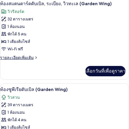
ห้องสแตนดาร์ดดับเบิล, ระเบียง, วิวทะเล 
เปิด
6
ห้อง
ห้องสแตนดาร์ดดับเบิล, ระเบียง, วิวทะเล (Garden Wing)
Wing)
Wing)
เอ็ก
ภาพถ่าย
วิวรีสอร์ต
เซก
ทั้งหมด
คิว
32 ตารางเมตร
ทีฟ
ของ
1 ห้องนอน
ทวิ
น
ห้อง
พักได้ 5 คน
(Ocean
1 เตียงคิงไซส์
สแตนดาร์ด
Wing)
Wi-Fi ฟรี
ดับเบิล,
ราย
รายละเอียดเพิ่มเติม
ระเบียง,
ละเอียด
วิว
เพิ่ม
เลือกวันที่เพื่อดูราคา
เติม
ทะเล
เกี่ยว
(Garden
กับ
ห้องซูพีเรียดับเบิล (Garden Wing) | มินิ
เปิด
5
ห้อง
ห้องซูพีเรียดับเบิล (Garden Wing)
Wing)
สแตนดาร์ด
ภาพถ่าย
วิวสวน
ดับเบิล,
ทั้งหมด
ระเบียง,
39 ตารางเมตร
วิว
ของ
1 ห้องนอน
ทะเล
(Garden
ห้อง
พักได้ 4 คน
Wing)
1 เตียงคิงไซส์
ซู