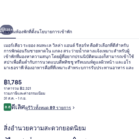
เคียว
ระยอง
่อน
ถัดไป
น้า
135+
ภาพรวม
ห้องพัก
ที่ตั้ง
นโยบายการเข้าพัก
ลมทะเล
วิลล่า
เมอร์เคียว ระยอง ลมทะเล วิลล่า แอนด์ รีสอร์ท คือตัวเลือกที่ดีสำหรับ
การพักผ่อนริมชายหาดใน แกลง สระว่ายน้ำกลางแจ้งเหมาะสำหรับผู้
แอนด์
เข้าพักที่มองหาความสนุก โดยผู้ที่อยากปรนนิบัติตนเองก็สามารถเข้าใช้
สปาเพื่อดื่มด่ำกับการนวดแบบดีพทิชชู ทรีทเมนท์ดูแลผิวหน้า และอโร
มาเธอราพี ห้องอาหารคือที่ที่เหมาะสำหระบการรับประทานอาหาร และ
รีสอร์ท
มีเครื่องดื่มเย็นๆ ให้บริการที่บาร์/เลานจ์ ความน่าประทับใจเพิ่มเติม
ได้แก่ สโมสรสำหรับเด็กฟรี ฟิตเนส และสโมสรสำหรับเด็ก
ราคา
฿1,785
ปัจจุบัน
ราคารวม ฿2,321
฿1,785
รวมภาษีและค่าธรรมเนียม
สระว่ายน้ำกลางแจ้ง, ร่มริมสระว่ายน้ำ, 
31 ส.ค. - 1 ก.ย.
รีวิว
ดีเลิศ
8.8
ดูรีวิวทั้งหมด 89 รายการ
8.8 จาก 10
สิ่งอำนวยความสะดวกยอดนิยม