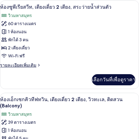
กับ
ห้องซูพีเรียสวีท, เตียงเดี่ยว 2 เตียง, สร
เปิด
7
ห้อง
ห้องซูพีเรียสวีท, เตียงเดี่ยว 2 เตียง, สระว่ายน้ำส่วนตัว
แฟ
ภาพถ่าย
วิวมหาสมุทร
มิ
ทั้งหมด
ลี่
60 ตารางเมตร
สวี
ของ
1 ห้องนอน
ท
(Ocean
ห้อง
พักได้ 3 คน
Wing)
2 เตียงเดี่ยว
ซู
Wi-Fi ฟรี
พี
ราย
รายละเอียดเพิ่มเติม
เรีย
ละเอียด
สวีท,
เพิ่ม
เลือกวันที่เพื่อดูราคา
เติม
เตียง
เกี่ยว
กับ
เดี่ยว
มินิบาร์, ตู้นิรภัยในห้องพัก, โต๊ะทำงาน,
เปิด
5
ห้อง
ห้องเอ็กเซกคิวทีฟทวิน, เตียงเดี่ยว 2 เตียง, วิวทะเล, ติดสวน
2
ซู
ภาพถ่าย
(Balcony)
พี
เตียง,
ทั้งหมด
วิวมหาสมุทร
เรีย
สระ
สวี
39 ตารางเมตร
ของ
ท,
ว่าย
1 ห้องนอน
เตียง
ห้อง
น้ำ
เดี่ยว
พักได้ 5 คน