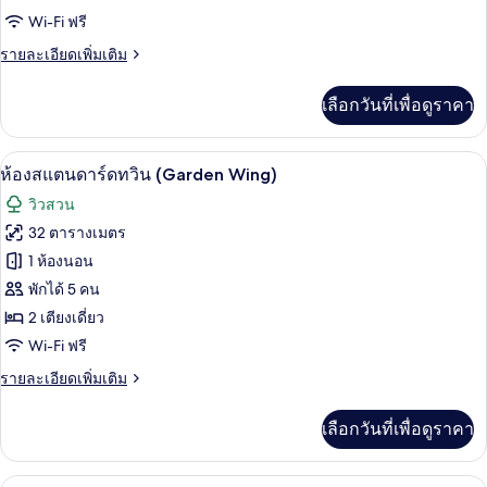
Wi-Fi ฟรี
พี
ราย
รายละเอียดเพิ่มเติม
เรียดั
ละเอียด
บเบิล
เพิ่ม
เลือกวันที่เพื่อดูราคา
เติม
(Garden
เกี่ยว
Wing)
กับ
ห้องสแตนดาร์ดทวิน (Garden Wing) | มินิ
เปิด
5
ห้อง
ห้องสแตนดาร์ดทวิน (Garden Wing)
ซู
ภาพถ่าย
วิวสวน
พี
ทั้งหมด
เรียดั
32 ตารางเมตร
บเบิล
ของ
1 ห้องนอน
(Garden
Wing)
ห้อง
พักได้ 5 คน
2 เตียงเดี่ยว
สแตนดาร์ด
Wi-Fi ฟรี
ทวิน
ราย
รายละเอียดเพิ่มเติม
(Garden
ละเอียด
Wing)
เพิ่ม
เลือกวันที่เพื่อดูราคา
เติม
เกี่ยว
กับ
ห้องซูพีเรียดับเบิล, ระเบียง (Garden Win