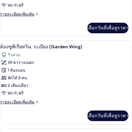
Wi-Fi ฟรี
พี
ราย
รายละเอียดเพิ่มเติม
เรียดั
ละเอียด
บเบิล,
เพิ่ม
เลือกวันที่เพื่อดูราคา
เติม
ใช้
เกี่ยว
กับ
สระ
ห้องซูพีเรียทวิน, ระเบียง (Garden Wing) 
เปิด
5
ห้อง
ห้องซูพีเรียทวิน, ระเบียง (Garden Wing)
ว่าย
ซู
ภาพถ่าย
วิวสวน
พี
น้ำ
ทั้งหมด
เรียดั
39 ตารางเมตร
ได้
บเบิล,
ของ
1 ห้องนอน
ใช้
(Balcony.
สระ
ห้อง
พักได้ 5 คน
Garden
ว่าย
2 เตียงเดี่ยว
ซู
Wing)
น้ำ
Wi-Fi ฟรี
ได้
พี
(Balcony.
ราย
รายละเอียดเพิ่มเติม
เรีย
Garden
ละเอียด
Wing)
ทวิน,
เพิ่ม
เลือกวันที่เพื่อดูราคา
เติม
ระเบียง
เกี่ยว
(Garden
กับ
ห้องจูเนียร์สวีท, เตียงใหญ่ 1 เตียง, ระเบ