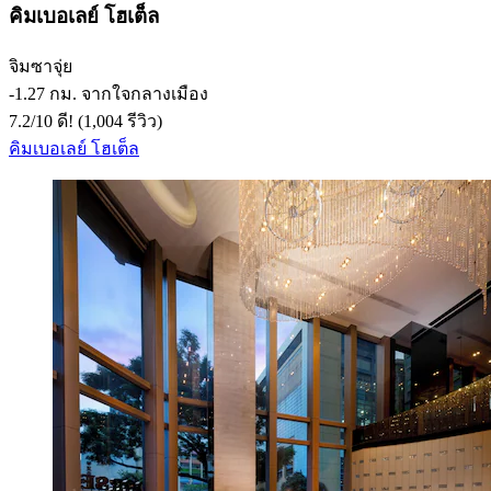
คิมเบอเลย์ โฮเต็ล
จิมซาจุ่ย
‐
1.27 กม. จากใจกลางเมือง
7.2
/
10
ดี! (1,004 รีวิว)
คิมเบอเลย์ โฮเต็ล