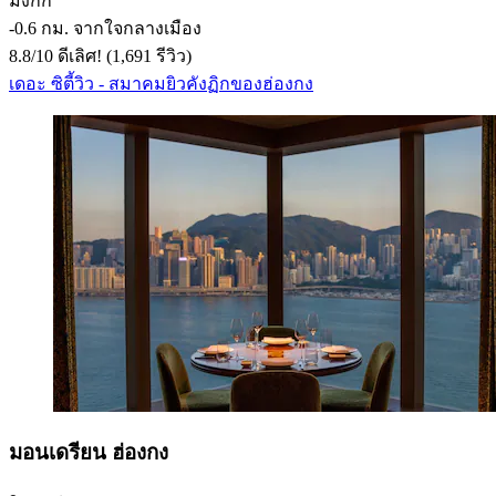
มงก๊ก
‐
0.6 กม. จากใจกลางเมือง
8.8
/
10
ดีเลิศ! (1,691 รีวิว)
เดอะ ซิตี้วิว - สมาคมยิวคังฏิกของฮ่องกง
มอนเดรียน ฮ่องกง