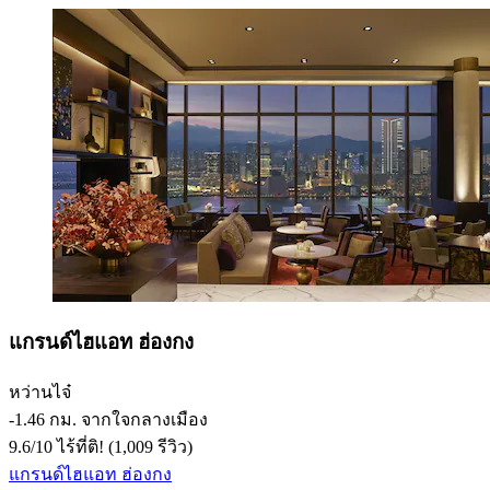
แกรนด์ไฮแอท ฮ่องกง
หว่านไจ๋
‐
1.46 กม. จากใจกลางเมือง
9.6
/
10
ไร้ที่ติ! (1,009 รีวิว)
แกรนด์ไฮแอท ฮ่องกง