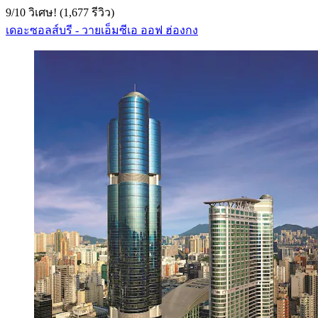
9
/
10
วิเศษ! (1,677 รีวิว)
เดอะซอลส์บรี - วายเอ็มซีเอ ออฟ ฮ่องกง