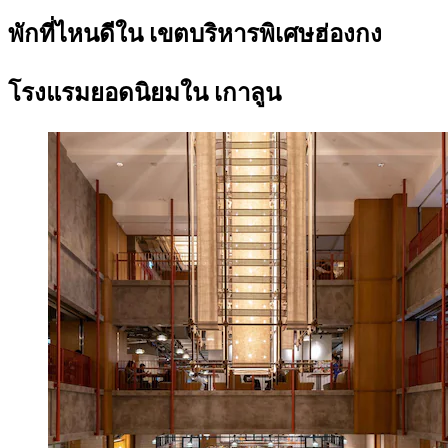
พักที่ไหนดีใน เขตบริหารพิเศษฮ่องกง
โรงแรมยอดนิยมใน เกาลูน