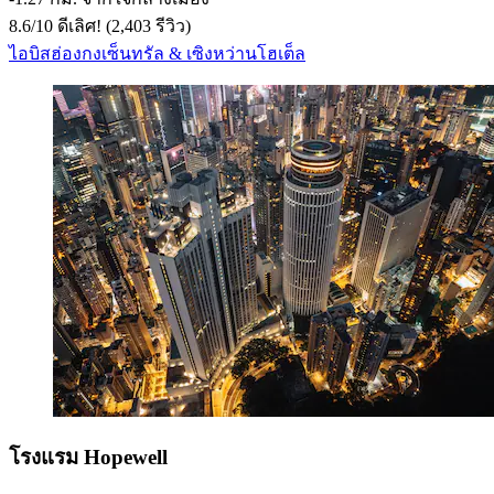
8.6
/
10
ดีเลิศ! (2,403 รีวิว)
ไอบิสฮ่องกงเซ็นทรัล & เซิงหว่านโฮเต็ล
โรงแรม Hopewell