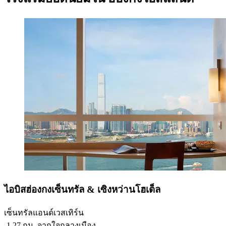
ไอบิสฮ่องกงเซ็นทรัล & เซิงหว่านโฮเต็ล
เซ็นทรัลแอนด์เวสเทิร์น
‐
1.27 กม. จากใจกลางเมือง