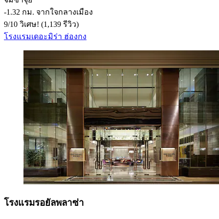
‐
1.32 กม. จากใจกลางเมือง
9
/
10
วิเศษ! (1,139 รีวิว)
โรงแรมเดอะมิร่า ฮ่องกง
โรงแรมรอยัลพลาซ่า