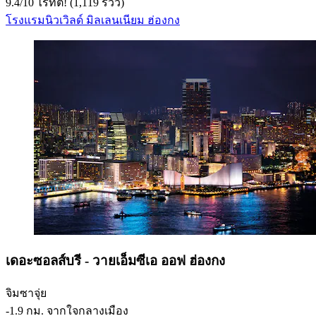
9.4
/
10
ไร้ที่ติ! (1,119 รีวิว)
โรงแรมนิวเวิลด์ มิลเลนเนียม ฮ่องกง
เดอะซอลส์บรี - วายเอ็มซีเอ ออฟ ฮ่องกง
จิมซาจุ่ย
‐
1.9 กม. จากใจกลางเมือง