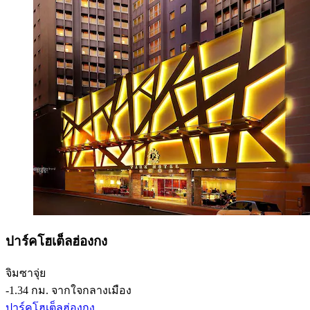
ปาร์คโฮเต็ลฮ่องกง
จิมซาจุ่ย
‐
1.34 กม. จากใจกลางเมือง
ปาร์คโฮเต็ลฮ่องกง