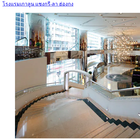
โรงแรมเกาลูน แชงกรี-ลา ฮ่องกง