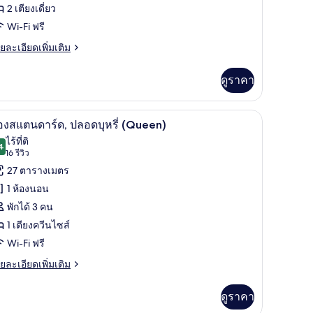
ing)
2 เตียงเดี่ยว
Wi-Fi ฟรี
ีย
ย
ยละเอียดเพิ่มเติม
เอียด
ิน,
่ม
ดูราคา
ลอด
ิม
่ยว
รี่
านวมขนเป็ด, ตู้นิรภัยในห้องพัก
1 ห้องนอน, เครื่องนอนระดับพรีเมียม, ผ้านวมขนเป
ิด
6
อง
องสแตนดาร์ด, ปลอดบุหรี่ (Queen)
าพถ่าย
ไร้ที่ติ
4
9.4 จาก 10
(16
16 รีวิว
้งหมด
ย
รีวิว)
27 ตารางเมตร
อง
1 ห้องนอน
ลอด
อง
พักได้ 3 คน
รี่
แตนดาร์ด,
1 เตียงควีนไซส์
ลอด
Wi-Fi ฟรี
รี่
ย
ยละเอียดเพิ่มเติม
เอียด
Queen)
่ม
ดูราคา
ิม