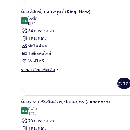
เกี่ยว
(King)
กับ
1 ห้องนอน, เครื่องนอนระดับพรีเม
เปิด
8
ห้อง
ห้องดีลักซ์, ปลอดบุหรี่ (King, New)
ซู
ภาพถ่าย
ไร้ที่ติ
พี
9.6
9.6 จาก 10
(13
13 รีวิว
ทั้งหมด
เรีย,
รีวิว)
34 ตารางเมตร
ปลอด
ของ
บุหรี่
1 ห้องนอน
(King)
ห้อง
พักได้ 4 คน
ดี
1 เตียงคิงไซส์
ลัก
Wi-Fi ฟรี
ซ์,
ราย
รายละเอียดเพิ่มเติม
ละเอียด
ปลอด
เพิ่ม
ดูราค
บุหรี่
เติม
เกี่ยว
(King,
กับ
ห้องทราดิชันนัลสวีท, ปลอดบุหรี่
New)
เปิด
8
ห้อง
ห้องทราดิชันนัลสวีท, ปลอดบุหรี่ (Japanese)
ดี
ภาพถ่าย
ดีเลิศ
ลัก
8.6
8.6 จาก 10
(4
4 รีวิว
ทั้งหมด
ซ์,
รีวิว)
70 ตารางเมตร
ปลอด
ของ
บุหรี่
1 ห้องนอน