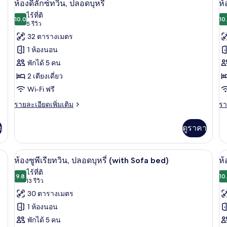
7
Premium
De
Sq
S
ห้องดีลักซ์ทวิน, ปลอดบุหรี่
ห้
Suite
Tw
ภาพถ่าย
ภ
M
M
ไร้ที่ติ
Twin
10.0
R
10
10.0 จาก 10
(5
5 รีวิว
ทั้งหมด
ทั
Room
Co
รีวิว)
32 ตารางเมตร
76
4
ของ
ข
Sq
Sq
1 ห้องนอน
M
M
ห้อง
ห้
พักได้ 5 คน
ดี
ดี
2 เตียงเดี่ยว
ลัก
ลั
Wi-Fi ฟรี
ซ์
ซ์
ราย
รา
รายละเอียดเพิ่มเติม
รา
ละเอียด
ละ
ทวิน,
ป
เพิ่ม
เพิ
า
ดูราคา
ปลอด
บุห
เติม
เต
เกี่ยว
เกี
บุหรี่
ห้
กับ
กับ
ียม, ผ้านวมขนเป็ด, ตู้นิรภัยในห้องพัก
1 ห้องนอน, เครื่องนอนระดับพรีเมียม, ผ้
เปิด
เป
6
ห้อง
ห้
มุ
ห้องซูพีเรียทวิน, ปลอดบุหรี่ (with Sofa bed)
ห้
ดี
ดี
ภาพถ่าย
ภ
ไร้ที่ติ
(
ลัก
9.8
ลัก
10
9.8 จาก 10
(13
13 รีวิว
ทั้งหมด
ทั
ซ์
ซ์,
รีวิว)
30 ตารางเมตร
ทวิ
ป
ของ
ข
น,
บุหร
1 ห้องนอน
ปลอด
ห้
ห้อง
ห้
พักได้ 5 คน
บุหรี่
มุ