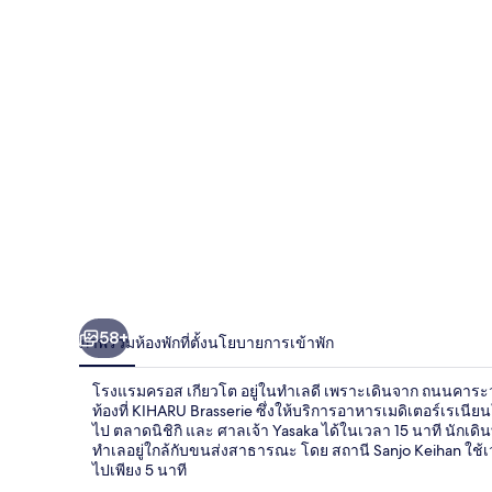
ครอส
เกีย
วโต
58+
ภาพรวม
ห้องพัก
ที่ตั้ง
นโยบายการเข้าพัก
โรงแรมครอส เกียวโต อยู่ในทำเลดี เพราะเดินจาก ถนนคาระวะม
ท้องที่ KIHARU Brasserie ซึ่งให้บริการอาหารเมดิเตอร์เร
ไป ตลาดนิชิกิ และ ศาลเจ้า Yasaka ได้ในเวลา 15 นาที นักเ
ทำเลอยู่ใกล้กับขนส่งสาธารณะ โดย สถานี Sanjo Keihan ใช้เ
ไปเพียง 5 นาที