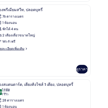
่ยว
านวมขนเป็ด, ตู้นิรภัยในห้องพัก
ห้องพรีเมียมสวีท, ปลอดบุหรี่ | 1 ห้องนอน, เครื่
ิด
7
อง
องพรีเมียมสวีท, ปลอดบุหรี่
ตนดาร์ด,
าพถ่าย
76 ตารางเมตร
ลอด
้งหมด
รี่
1 ห้องนอน
ueen)
อง
พักได้ 4 คน
อง
2 เตียงเดี่ยวขนาดใหญ่
Wi-Fi ฟรี
ีเมียม
ย
ยละเอียดเพิ่มเติม
ีท,
เอียด
ลอด
่ม
ิม
รี่
่ยว
ดูราคา
อง
ีเมียม
งพัก
้องนอน, เครื่องนอนระดับพรีเมียม, ผ้านวมขนเป็ด, ตู้นิรภัยในห้องพัก
ห้องสแตนดาร์ด, เตียงคิงไซส์ 1 เตียง, ปลอดบุหรี่
ิด
6
องสแตนดาร์ด, เตียงคิงไซส์ 1 เตียง, ปลอดบุหรี่
าพถ่าย
ไร้ที่ติ
ลอด
.0
10.0 จาก 10
(1
1 รีวิว
้งหมด
รี่
รีวิว)
28 ตารางเมตร
อง
1 ห้องนอน