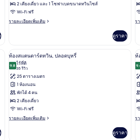
ซู
ซู
(K
2 เตียงเดี่ยว และ 1 โซฟาเบดขนาดทวินไซส์
พี
พี
Wi-Fi ฟรี
เรีย
เร
ราย
รา
รายละเอียดเพิ่มเติม
รา
ละเอียด
ละ
ทวิน,
ทว
เพิ่ม
เพิ
า
ดูราคา
ปลอด
ป
เติม
เต
เกี่ยว
เกี
บุหรี่
บุห
กับ
กับ
ียม, ผ้านวมขนเป็ด, ตู้นิรภัยในห้องพัก
1 ห้องนอน, เครื่องนอนระดับพรีเมียม, ผ้
เปิด
เป
(with
6
ห้อง
ห้
ห้องสแตนดาร์ดทวิน, ปลอดบุหรี่
ห้
ซู
ซู
Sofa
ภาพถ่าย
ภ
ไร้ที่ติ
พี
9.8
พี
9.
9.8 จาก 10
(35
bed)
35 รีวิว
ทั้งหมด
ทั
เรีย
เรี
รีวิว)
25 ตารางเมตร
ทวิ
ทวิ
ของ
ข
น,
น,
1 ห้องนอน
ปลอด
ป
ห้อง
ห้
พักได้ 4 คน
บุหรี่
บุห
สแตนดาร์ด
ส
(with
2 เตียงเดี่ยว
Sofa
ทวิน,
ป
Wi-Fi ฟรี
bed)
ปลอด
บุห
ราย
รา
รายละเอียดเพิ่มเติม
รา
ละเอียด
ละ
(
บุหรี่
เพิ่ม
เพิ
า
ดูราคา
เติม
เต