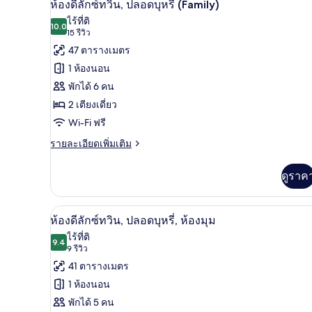
7
Standard
M
ห้องดีลักซ์ทวิน, ปลอดบุหรี่ (Family)
Double
ภาพถ่าย
ไร้ที่ติ
Room
10.0
10.0 จาก 10
(15
15 รีวิว
ทั้งหมด
25
รีวิว)
47 ตารางเมตร
Sq
ของ
M
1 ห้องนอน
ห้อง
พักได้ 6 คน
ดี
2 เตียงเดี่ยว
ลัก
Wi-Fi ฟรี
ซ์
ราย
รายละเอียดเพิ่มเติม
ละเอียด
ทวิน,
เพิ่ม
ดูราค
ปลอด
เติม
เกี่ยว
บุหรี่
กับ
1 ห้องนอน, เครื่องนอนระดับพรีเม
เปิด
(Family)
7
ห้อง
ห้องดีลักซ์ทวิน, ปลอดบุหรี่, ห้องมุม
ดี
ภาพถ่าย
ไร้ที่ติ
ลัก
9.4
9.4 จาก 10
(9
9 รีวิว
ทั้งหมด
ซ์
รีวิว)
41 ตารางเมตร
ทวิ
ของ
น,
1 ห้องนอน
ปลอด
ห้อง
พักได้ 5 คน
บุหรี่