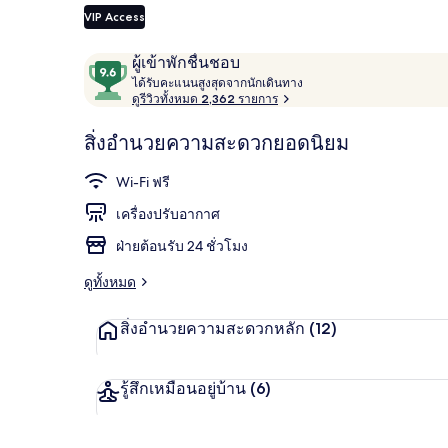
VIP Access
รีวิว
9.6
ผู้เข้าพักชื่นชอบ
การตกแต่งภ
ไ
จาก
ได้รับคะแนนสูงสุดจากนักเดินทาง
ด้
ดูรีวิวทั้งหมด 2,362 รายการ
10,
รั
ผู้
บ
สิ่งอำนวยความสะดวกยอดนิยม
ค
เข้า
ะ
พัก
Wi-Fi ฟรี
แ
ชื่น
น
เครื่องปรับอากาศ
น
ชอบ
สู
ฝ่ายต้อนรับ 24 ชั่วโมง
ง
สุ
ดูทั้งหมด
ด
จ
สิ่งอำนวยความสะดวกหลัก
(12)
า
ก
นั
ก
รู้สึกเหมือนอยู่บ้าน
(6)
เ
ดิ
น