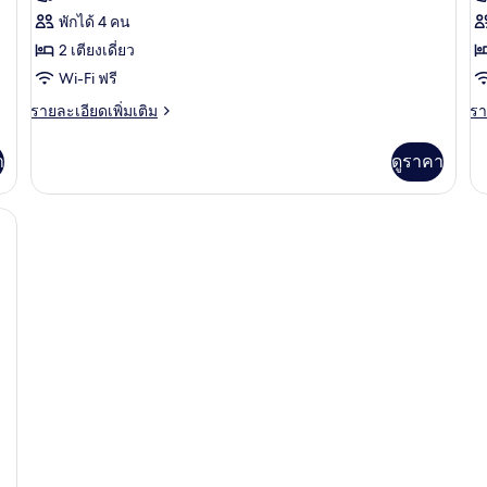
ปลอด
ห้อง
ห้
พักได้ 4 คน
บุหรี่
ทวิน,
ส
(Plus)
2 เตียงเดี่ยว
ปลอด
เต
Wi-Fi ฟรี
บุหรี่
คิ
ราย
รา
รายละเอียดเพิ่มเติม
รา
ละเอียด
ละ
(Accessible)
ไซ
เพิ่ม
เพิ
า
ดูราคา
1
เติม
เต
เกี่ยว
เกี
เต
กับ
กับ
่ | 1 ห้องนอน, เครื่องนอนระดับพรีเมียม, ผ้านวมขนเป็ด, ตู้นิรภัยในห้องพัก
ป
ห้อง
ห้
ทวิ
สแ
บุห
น,
เต
ปลอด
คิง
บุหรี่
ไซ
(Accessible)
1
เตี
ป
บุห