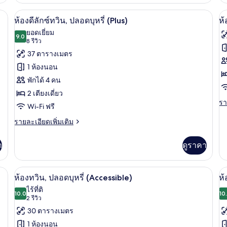
เกี่ยว
เกี
กับ
กับ
ียม, ผ้านวมขนเป็ด, ตู้นิรภัยในห้องพัก
1 ห้องนอน, เครื่องนอนระดับพรีเมียม, ผ้
เปิด
เป
7
ห้อง
ห้
ห้องดีลักซ์ทวิน, ปลอดบุหรี่ (Plus)
ห้
สแตนดาร์ด
สแ
ภาพถ่าย
ภ
ยอดเยี่ยม
ทวิ
9.0
ป
9.0 จาก 10
(8
8 รีวิว
ทั้งหมด
ทั
น,
บุห
รีวิว)
37 ตารางเมตร
ปลอด
(Q
ของ
ข
บุหรี่
1 ห้องนอน
ห้อง
ห้
พักได้ 4 คน
ดี
พร
2 เตียงเดี่ยว
รา
รา
ลัก
สว
Wi-Fi ฟรี
ละ
ซ์
ป
เพิ
ราย
รายละเอียดเพิ่มเติม
เต
ละเอียด
ทวิน,
บุห
เกี
เพิ่ม
า
ดูราคา
ปลอด
กับ
เติม
ห้
เกี่ยว
บุหรี่
พร
กับ
 (Japanese) | 1 ห้องนอน, เครื่องนอนระดับพรีเมียม, ผ้านวมขนเป็ด, ตู้นิรภัยในห้อ
ห้องทวิน, ปลอดบุหรี่ (Accessible) | 1 ห
เปิด
เป
สวี
(Plus)
6
ห้อง
ห้องทวิน, ปลอดบุหรี่ (Accessible)
ห้
ท,
ดี
ภาพถ่าย
ภ
ไร้ที่ติ
ป
ลัก
10.0
10
10.0 จาก 10
(2
2 รีวิว
ทั้งหมด
ทั
บุห
ซ์
รีวิว)
30 ตารางเมตร
ทวิ
ของ
ข
น,
1 ห้องนอน