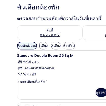
ท
ตัวเลือกห้องพัก
า
ง
ตรวจสอบจำนวนห้องพักว่างในวันที่เหล่านี้
ตรวจสอบจำนวนห้องพักว่างในคืนนี้ ส.ค. 6 - ส.ค. 7
ตรวจสอบจำนวนห้
คืนนี้
ส.ค. 6 - ส.ค. 7
ตัว
ห้องพักทั้งหมด
1 เตียง
2 เตียง
3+ เตียง
กรอง
1 ห้องนอน, เครื่องนอนระดับพรีเม
เปิด
1
Standard Double Room 25 Sq M
ที่
ภาพถ่าย
มี
พักได้ 2 คน
ทั้งหมด
ให้
1 เตียงสำหรับสองท่าน
ของ
สำหรับ
Wi-Fi ฟรี
ห้อง
Standard
ราย
รายละเอียดเพิ่มเติม
Double
ละเอียด
พัก
เพิ่ม
Room
ดูราค
เติม
25
เกี่ยว
Sq
กับ
1 ห้องนอน, เครื่องนอนระดับพรีเม
เปิด