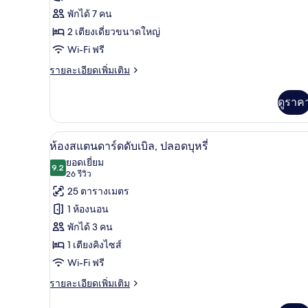
(King,
ห้อง
พักได้ 7 คน
New)
ทราดิ
2 เตียงเดี่ยวขนาดใหญ่
ชัน
Wi-Fi ฟรี
นัล
ราย
รายละเอียดเพิ่มเติม
ละเอียด
สวีท,
เพิ่ม
ดูราค
ปลอด
เติม
เกี่ยว
บุหรี่
กับ
ห้องสแตนดาร์ดดับเบิล, ปลอดบุหรี
เปิด
(Japanese)
6
ห้อง
ห้องสแตนดาร์ดดับเบิล, ปลอดบุหรี่
ทราดิ
ภาพถ่าย
ยอดเยี่ยม
ชัน
9.2
9.2 จาก 10
(26
26 รีวิว
ทั้งหมด
นัล
รีวิว)
25 ตารางเมตร
สวี
ของ
ท,
1 ห้องนอน
ปลอด
ห้อง
พักได้ 3 คน
บุหรี่
สแตนดาร์ด
(Japanese)
1 เตียงคิงไซส์
ดับเบิล,
Wi-Fi ฟรี
ปลอด
ราย
รายละเอียดเพิ่มเติม
ละเอียด
บุหรี่
เพิ่ม