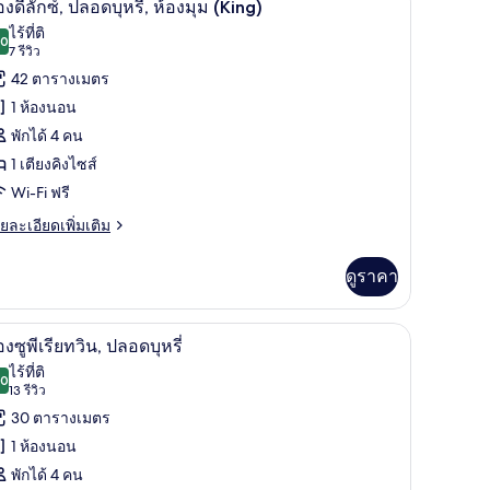
7
luxe
q
องดีลักซ์, ปลอดบุหรี่, ห้องมุม (King)
in
าพถ่าย
ไร้ที่ติ
oom
.0
10.0 จาก 10
(7
7 รีวิว
้งหมด
rner
รีวิว)
42 ตารางเมตร
2
อง
1 ห้องนอน
อง
พักได้ 4 คน
1 เตียงคิงไซส์
ก
Wi-Fi ฟรี
,
ย
ยละเอียดเพิ่มเติม
เอียด
ลอด
่ม
ดูราคา
รี่,
ิม
่ยว
อง
านวมขนเป็ด, ตู้นิรภัยในห้องพัก
ห้องซูพีเรียทวิน, ปลอดบุหรี่ | 1 ห้องนอน, เครื่อ
ิด
6
อง
ม
องซูพีเรียทวิน, ปลอดบุหรี่
าพถ่าย
ไร้ที่ติ
King)
.0
10.0 จาก 10
(13
13 รีวิว
้งหมด
รีวิว)
30 ตารางเมตร
ลอด
อง
ี่,
1 ห้องนอน
อง
อง
พักได้ 4 คน
ม