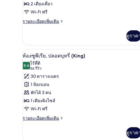
ดี
(Family)
2 เตียงเดี่ยว
ลัก
Wi-Fi ฟรี
ซ์
ราย
รายละเอียดเพิ่มเติม
ละเอียด
ทวิน,
เพิ่ม
ดูราค
ปลอด
เติม
เกี่ยว
บุหรี่,
กับ
1 ห้องนอน, เครื่องนอนระดับพรีเม
เปิด
6
ห้อง
ห้อง
ห้องซูพีเรีย, ปลอดบุหรี่ (King)
ดี
ภาพถ่าย
ไร้ที่ติ
มุม
ลัก
9.4
9.4 จาก 10
(36
36 รีวิว
ทั้งหมด
ซ์
รีวิว)
30 ตารางเมตร
ทวิ
ของ
น,
1 ห้องนอน
ปลอด
ห้อง
พักได้ 3 คน
บุหรี่,
ซู
ห้อง
1 เตียงคิงไซส์
มุม
พี
Wi-Fi ฟรี
เรีย,
ราย
รายละเอียดเพิ่มเติม
ละเอียด
ปลอด
เพิ่ม
ดูราค
บุหรี่
เติม