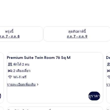
องพักว่างในพรุ่งนี้ ส.ค. 7 - ส.ค. 8
ตรวจสอบจำนวนห้องพักว่างในสุดสัปดาห์นี
พรุ่งนี้
สุดสัปดาห์นี้
ส.ค. 7 - ส.ค. 8
ส.ค. 7 - ส.ค. 9
ียม, ผ้านวมขนเป็ด, ตู้นิรภัยในห้องพัก
บริเวณนั่งเล่น
เปิด
เป
1
Premium Suite Twin Room 76 Sq M
D
ภาพถ่าย
ภ
พักได้ 2 คน
ทั้งหมด
ทั
2 เตียงเดี่ยว
ของ
ข
Wi-Fi ฟรี
Premium
D
ราย
รา
รายละเอียดเพิ่มเติม
รา
Suite
T
ละเอียด
ละ
เพิ่ม
เพิ
Twin
R
า
ดูราคา
เติม
เต
Room
C
เกี่ยว
เกี
76
4
กับ
กับ
ียม, ผ้านวมขนเป็ด, ตู้นิรภัยในห้องพัก
1 ห้องนอน, เครื่องนอนระดับพรีเมียม, ผ้
เปิด
เป