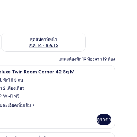
้ ส.ค. 7 - ส.ค. 9
ตรวจสอบจำนวนห้องพักว่างในสุดสัปดาห์หน้า ส.ค. 14 - ส.ค. 16
สุดสัปดาห์หน้า
ส.ค. 14 - ส.ค. 16
แสดงห้องพัก 19 ห้องจาก 19 ห้อง
1 ห้องนอน, เครื่องนอนระดับพรีเมียม, ผ้านวมขนเป
ิด
1
eluxe Twin Room Corner 42 Sq M
าพถ่าย
พักได้ 3 คน
้งหมด
2 เตียงเดี่ยว
อง
Wi-Fi ฟรี
eluxe
ย
ยละเอียดเพิ่มเติม
win
เอียด
่ม
oom
ดูราคา
ิม
orner
่ยว
2
านวมขนเป็ด, ตู้นิรภัยในห้องพัก
1 ห้องนอน, เครื่องนอนระดับพรีเมียม, ผ้านวมขนเป
ิด