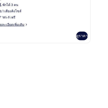
อง
พักได้ 3 คน
แตนดาร์ด,
1 เตียงคิงไซส์
ียง
Wi-Fi ฟรี
ง
ย
ยละเอียดเพิ่มเติม
เอียด
ส์
่ม
ดูราคา
ิม
่ยว
ียง,
ลอด
อง
ตนดาร์ด,
รี่
ียง
ส์
ยง,
ลอด
รี่