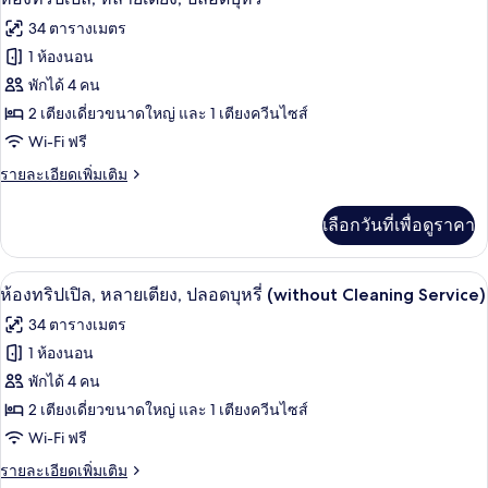
No
พัก
ภาพถ่าย
34 ตารางเมตร
cleaning)
(Room
ทั้งหมด
Selected
1 ห้องนอน
by
ของ
พักได้ 4 คน
hotel,
No
ห้อง
2 เตียงเดี่ยวขนาดใหญ่ และ 1 เตียงควีนไซส์
cleaning)
Wi-Fi ฟรี
ทริปเปิล,
ราย
รายละเอียดเพิ่มเติม
หลาย
ละเอียด
เตียง,
เพิ่ม
เลือกวันที่เพื่อดูราคา
เติม
ปลอด
เกี่ยว
บุหรี่
กับ
ผ้านวมขนเป็ด, ตู้นิรภัยในห้องพัก, โต๊ะท
เปิด
9
ห้อง
ห้องทริปเปิล, หลายเตียง, ปลอดบุหรี่ (without Cleaning Service)
ทริปเปิล,
ภาพถ่าย
34 ตารางเมตร
หลาย
ทั้งหมด
เตียง,
1 ห้องนอน
ปลอด
ของ
พักได้ 4 คน
บุหรี่
ห้อง
2 เตียงเดี่ยวขนาดใหญ่ และ 1 เตียงควีนไซส์
Wi-Fi ฟรี
ทริปเปิล,
ราย
รายละเอียดเพิ่มเติม
หลาย