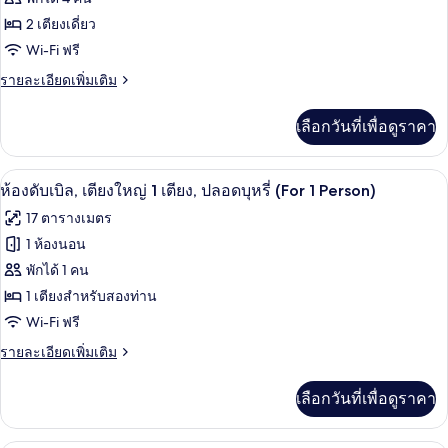
Twin)
2
เตียง,
ห้อง
2 เตียงเดี่ยว
ปลอด
Wi-Fi ฟรี
ทวิน,
บุหรี่
(Hollywood
ราย
รายละเอียดเพิ่มเติม
ปลอด
Twin)
ละเอียด
บุหรี่
เพิ่ม
เลือกวันที่เพื่อดูราคา
เติม
(Hollywood
เกี่ยว
Twin,
กับ
ผ้านวมขนเป็ด, ตู้นิรภัยในห้องพัก, โต๊ะท
เปิด
No
7
ห้อง
ห้องดับเบิล, เตียงใหญ่ 1 เตียง, ปลอดบุหรี่ (For 1 Person)
ทวิ
Housekeeping)
ภาพถ่าย
17 ตารางเมตร
น,
ทั้งหมด
ปลอด
1 ห้องนอน
บุหรี่
ของ
พักได้ 1 คน
(Hollywood
Twin,
ห้อง
1 เตียงสำหรับสองท่าน
No
Wi-Fi ฟรี
ดับเบิล,
Housekeeping)
ราย
รายละเอียดเพิ่มเติม
เตียง
ละเอียด
ใหญ่
เพิ่ม
เลือกวันที่เพื่อดูราคา
เติม
1
เกี่ยว
เตียง,
กับ