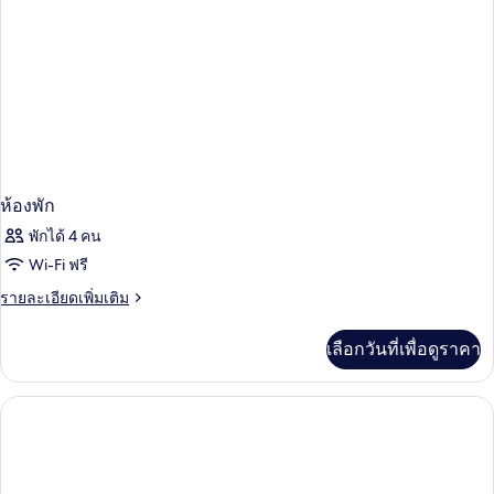
บุหรี่
(No
View,
without
Cleaning
Service)
ห้องพัก
พักได้ 4 คน
Wi-Fi ฟรี
ราย
รายละเอียดเพิ่มเติม
ละเอียด
เพิ่ม
เลือกวันที่เพื่อดูราคา
เติม
เกี่ยว
กับ
ห้อง
พัก