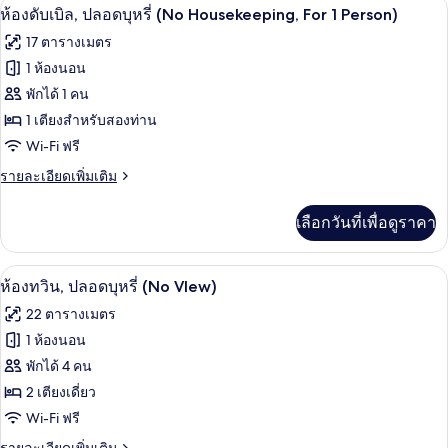
ผ้านวมขนเป็ด, ตู้นิรภัยในห้องพัก, โต๊ะท
เปิด
7
ห้อง
ห้องดับเบิล, ปลอดบุหรี่ (No Housekeeping, For 1 Person)
ปลอด
ดับเบิล,
ภาพถ่าย
17 ตารางเมตร
บุหรี่
เตียง
ทั้งหมด
ใหญ่
1 ห้องนอน
(For
1
ของ
1
พักได้ 1 คน
เตียง,
Person)
ปลอด
ห้อง
1 เตียงสำหรับสองท่าน
บุหรี่
Wi-Fi ฟรี
ดับเบิล,
(For
1
ราย
รายละเอียดเพิ่มเติม
ปลอด
Person)
ละเอียด
บุหรี่
เพิ่ม
เลือกวันที่เพื่อดูราคา
เติม
(No
เกี่ยว
Housekeeping,
กับ
ผ้านวมขนเป็ด, ตู้นิรภัยในห้องพัก, โต๊ะท
เปิด
For
8
ห้อง
ห้องทวิน, ปลอดบุหรี่ (No VIew)
ดับเบิล,
1
ภาพถ่าย
22 ตารางเมตร
ปลอด
Person)
ทั้งหมด
บุหรี่
1 ห้องนอน
(No
ของ
พักได้ 4 คน
Housekeeping,
For
ห้อง
2 เตียงเดี่ยว
1
Wi-Fi ฟรี
ทวิน,
Person)
ราย