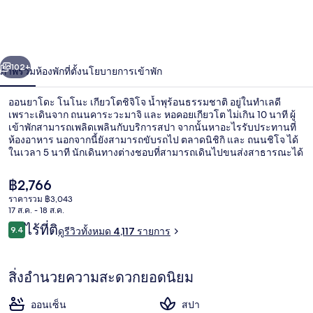
ยา
โดะ
่อน
ถัดไป
น้า
102+
ภาพรวม
ห้องพัก
ที่ตั้ง
นโยบายการเข้าพัก
โน
โนะ
ออนยาโดะ โนโนะ เกียวโตชิจิโจ น้ำพุร้อนธรรมชาติ อยู่ในทำเลดี
เพราะเดินจาก ถนนคาระวะมาจิ และ หอคอยเกียวโต ไม่เกิน 10 นาที ผู้
เกีย
เข้าพักสามารถเพลิดเพลินกับบริการสปา จากนั้นหาอะไรรับประทานที่
ห้องอาหาร นอกจากนี้ยังสามารถขับรถไป ตลาดนิชิกิ และ ถนนชิโจ ได้
ในเวลา 5 นาที นักเดินทางต่างชอบที่สามารถเดินไปขนส่งสาธารณะได้
ว
ใกล้ๆ โดย สถานี Gojo อยู่ห่างออกไปเพียง 11 นาที และ สถานี Kujo อยู่
ห่างออกไปเพียง 14 นาที
โต
ราคา
฿2,766
ปัจจุบัน
ราคารวม ฿3,043
฿2,766
ชิ
17 ส.ค. - 18 ส.ค.
น้ำพุร้อน
รีวิว
ไร้ที่ติ
9.4
ดูรีวิวทั้งหมด 4,117 รายการ
จิโจ
9.4 จาก 10
น้ำพุ
สิ่งอำนวยความสะดวกยอดนิยม
ร้อน
ออนเซ็น
สปา