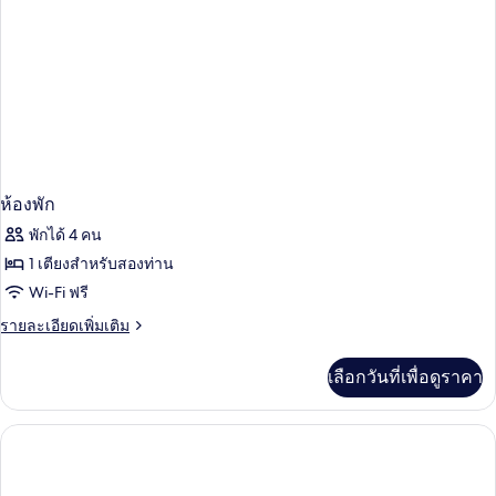
ห้องพัก
พักได้ 4 คน
1 เตียงสำหรับสองท่าน
Wi-Fi ฟรี
ราย
รายละเอียดเพิ่มเติม
ละเอียด
เพิ่ม
เลือกวันที่เพื่อดูราคา
เติม
เกี่ยว
กับ
ห้อง
พัก