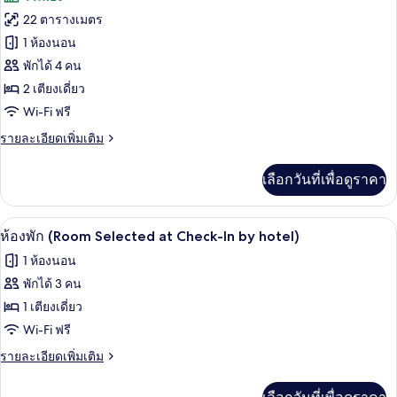
ปลอด
เตียง
ทั้งหมด
ควีน
22 ตารางเมตร
บุหรี่
ไซส์
ของ
1 ห้องนอน
(Queen)
1
เตียง,
ห้อง
พักได้ 4 คน
ปลอด
2 เตียงเดี่ยว
ทวิน,
บุหรี่
Wi-Fi ฟรี
(Queen)
ปลอด
ราย
รายละเอียดเพิ่มเติม
บุหรี่
ละเอียด
เพิ่ม
เลือกวันที่เพื่อดูราคา
เติม
เกี่ยว
กับ
ผ้านวมขนเป็ด, ตู้นิรภัยในห้องพัก, โต๊ะท
เปิด
8
ห้อง
ห้องพัก (Room Selected at Check-In by hotel)
ทวิ
ภาพถ่าย
1 ห้องนอน
น,
ทั้งหมด
ปลอด
พักได้ 3 คน
บุหรี่
ของ
1 เตียงเดี่ยว
ห้อง
Wi-Fi ฟรี
พัก
ราย
รายละเอียดเพิ่มเติม
ละเอียด
(Room
เพิ่ม