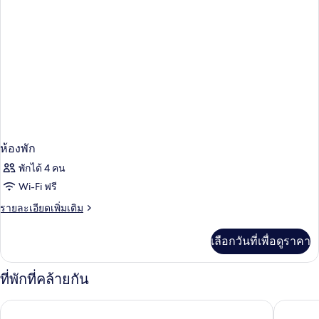
ห้องพัก
พักได้ 4 คน
Wi-Fi ฟรี
ราย
รายละเอียดเพิ่มเติม
ละเอียด
เพิ่ม
เลือกวันที่เพื่อดูราคา
เติม
เกี่ยว
กับ
ที่พักที่คล้ายกัน
ห้อง
พัก
THE BL
เกียวโต Umekoji Kadensho