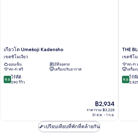
เกีย
THE
เกียวโต Umekoji Kadensho
THE B
วโต
BLOSS
เขตชิโมเงียว
เขตชิโม
Umekoji
KYOTO
ออนเซ็น
มีที่จอดรถ
Wi-Fi 
Kadensho
เขต
Wi-Fi ฟรี
เครื่องปรับอากาศ
เครื่อ
เขต
ชิ
ชิ
โม
9.6
9.6
ไร้ที่ติ
ไร้ที่
9.6
9.6
โม
เงียว
จาก
จาก
290 รีวิว
2,825
เงียว
10,
10,
ไร้
ไร้
ที่
ที่
ราคา
฿2,934
ติ,
ติ,
ปัจจุบัน
290
2,825
ราคารวม ฿3,228
คือ
31 ส.ค. - 1 ก.ย.
รีวิว
รีวิว
฿2,934
เปรียบเทียบที่พักที่คล้ายกัน