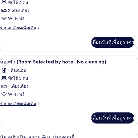
พักได้ 4 คน
เตียง,
ห้อง
Cleaning
ปลอด
2 เตียงเดี่ยว
Service)
ทวิน,
บุหรี่
Wi-Fi ฟรี
(Queen,
เตียง
without
ราย
รายละเอียดเพิ่มเติม
เดี่ยว
Cleaning
ละเอียด
Service)
เพิ่ม
2
เลือกวันที่เพื่อดูราคา
เติม
เตียง,
เกี่ยว
กับ
ปลอด
ผ้านวมขนเป็ด, ตู้นิรภัยในห้องพัก, โต๊ะท
เปิด
8
ห้อง
ห้องพัก (Room Selected by hotel, No cleaning)
บุหรี่
ทวิ
ภาพถ่าย
1 ห้องนอน
น,
(without
ทั้งหมด
เตียง
พักได้ 3 คน
Cleaning
เดี่ยว
ของ
1 เตียงเดี่ยว
Service)
2
เตียง,
ห้อง
Wi-Fi ฟรี
ปลอด
พัก
ราย
รายละเอียดเพิ่มเติม
บุหรี่
ละเอียด
(without
(Room
เพิ่ม
Cleaning
เลือกวันที่เพื่อดูราคา
Selected
เติม
Service)
by
เกี่ยว
กับ
hotel,
ผ้านวมขนเป็ด, ตู้นิรภัยในห้องพัก, โต๊ะท
เปิด
9
ห้อง
ห้องทริปเปิล, หลายเตียง, ปลอดบุหรี่