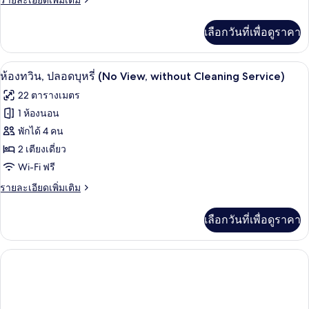
รายละเอียดเพิ่มเติม
ปลอด
ละเอียด
บุหรี่
เพิ่ม
เลือกวันที่เพื่อดูราคา
เติม
(No
เกี่ยว
VIew)
กับ
ผ้านวมขนเป็ด, ตู้นิรภัยในห้องพัก, โต๊ะท
เปิด
7
ห้อง
ห้องทวิน, ปลอดบุหรี่ (No View, without Cleaning Service)
ทวิ
ภาพถ่าย
22 ตารางเมตร
น,
ทั้งหมด
ปลอด
1 ห้องนอน
บุหรี่
ของ
พักได้ 4 คน
(No
VIew)
ห้อง
2 เตียงเดี่ยว
Wi-Fi ฟรี
ทวิน,
ราย
รายละเอียดเพิ่มเติม
ปลอด
ละเอียด
บุหรี่
เพิ่ม
เลือกวันที่เพื่อดูราคา
เติม
(No
เกี่ยว
View,
กับ
without
ห้อง
ทวิ
Cleaning
น,
Service)
ปลอด