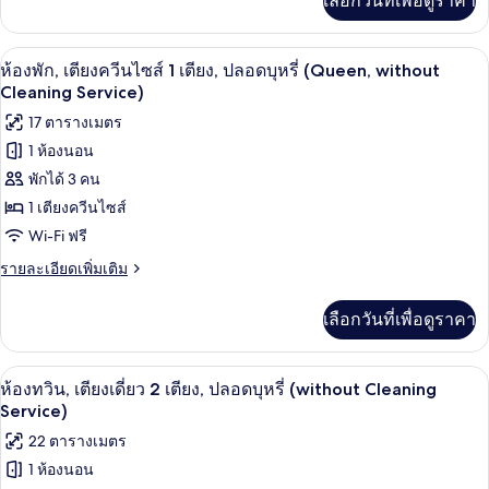
เลือกวันที่เพื่อดูราคา
Selected
เติม
at
เกี่ยว
กับ
Check-
ผ้านวมขนเป็ด, ตู้นิรภัยในห้องพัก, โต๊ะท
เปิด
7
ห้อง
ห้องพัก, เตียงควีนไซส์ 1 เตียง, ปลอดบุหรี่ (Queen, without
In
พัก
ภาพถ่าย
Cleaning Service)
by
(Room
ทั้งหมด
17 ตารางเมตร
Selected
hotel)
at
1 ห้องนอน
ของ
Check-
พักได้ 3 คน
In
ห้อง
by
1 เตียงควีนไซส์
พัก,
hotel)
Wi-Fi ฟรี
เตียง
ราย
รายละเอียดเพิ่มเติม
ควีน
ละเอียด
เพิ่ม
ไซส์
เลือกวันที่เพื่อดูราคา
เติม
1
เกี่ยว
กับ
เตียง,
ผ้านวมขนเป็ด, ตู้นิรภัยในห้องพัก, โต๊ะท
เปิด
8
ห้อง
ห้องทวิน, เตียงเดี่ยว 2 เตียง, ปลอดบุหรี่ (without Cleaning
ปลอด
พัก,
ภาพถ่าย
Service)
เตียง
บุหรี่
ทั้งหมด
22 ตารางเมตร
ควีน
(Queen,
ไซส์
1 ห้องนอน
ของ
1
without