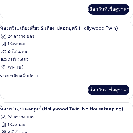
ละเอียด
เตียง,
เพิ่ม
เลือกวันที่เพื่อดูราคา
เติม
ปลอด
เกี่ยว
บุหรี่
กับ
ผ้านวมขนเป็ด, ตู้นิรภัยในห้องพัก, โต๊ะท
เปิด
7
ห้อง
ห้องทวิน, เตียงเดี่ยว 2 เตียง, ปลอดบุหรี่ (Hollywood Twin)
(without
ทริปเปิล,
ภาพถ่าย
Cleaning
24 ตารางเมตร
หลาย
ทั้งหมด
Service)
เตียง,
1 ห้องนอน
ปลอด
ของ
พักได้ 4 คน
บุหรี่
(without
ห้อง
2 เตียงเดี่ยว
Cleaning
Wi-Fi ฟรี
ทวิน,
Service)
ราย
รายละเอียดเพิ่มเติม
เตียง
ละเอียด
เดี่ยว
เพิ่ม
เลือกวันที่เพื่อดูราคา
เติม
2
เกี่ยว
เตียง,
กับ
ผ้านวมขนเป็ด, ตู้นิรภัยในห้องพัก, โต๊ะท
เปิด
7
ห้อง
ห้องทวิน, ปลอดบุหรี่ (Hollywood Twin, No Housekeeping)
ปลอด
ทวิ
ภาพถ่าย
24 ตารางเมตร
บุหรี่
น,
ทั้งหมด
เตียง
1 ห้องนอน
(Hollywood
เดี่ยว
ของ
พักได้ 4 คน