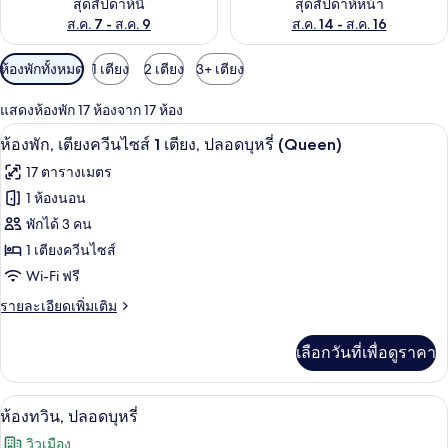
สุดสัปดาห์นี้
สุดสัปดาห์หน้า
ส.ค. 7 - ส.ค. 9
ส.ค. 14 - ส.ค. 16
ตัว
ห้องพักทั้งหมด
1 เตียง
2 เตียง
3+ เตียง
กรอง
แสดงห้องพัก 17 ห้องจาก 17 ห้อง
ที่
ผ้านวมขนเป็ด, ตู้นิรภัยในห้องพัก, โต๊ะท
เปิด
มี
7
ห้องพัก, เตียงควีนไซส์ 1 เตียง, ปลอดบุหรี่ (Queen)
ให้
ภาพถ่าย
17 ตารางเมตร
สำหรับ
ทั้งหมด
1 ห้องนอน
ห้อง
ของ
พักได้ 3 คน
พัก
ห้อง
1 เตียงควีนไซส์
Wi-Fi ฟรี
พัก,
ราย
รายละเอียดเพิ่มเติม
เตียง
ละเอียด
ควีน
เพิ่ม
เลือกวันที่เพื่อดูราคา
เติม
ไซส์
เกี่ยว
1
กับ
ผ้านวมขนเป็ด, ตู้นิรภัยในห้องพัก, โต๊ะท
เปิด
11
ห้อง
ห้องทวิน, ปลอดบุหรี่
เตียง,
พัก,
ภาพถ่าย
วิวเมือง