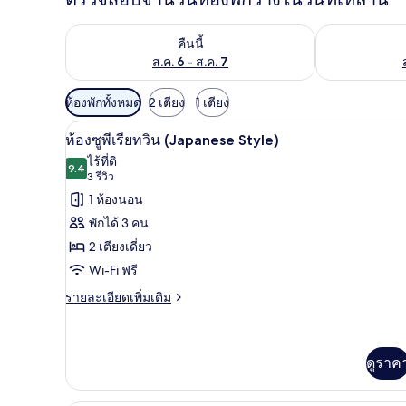
ตรวจสอบจำนวนห้องพักว่างในคืนนี้ ส.ค. 6 - ส.ค. 7
ตรวจสอบจำนวนห้
คืนนี้
ส.ค. 6 - ส.ค. 7
ตัว
ห้องพักทั้งหมด
2 เตียง
1 เตียง
กรอง
ห้องซูพีเรียทวิน (Japanese Style) 
เปิด
5
ห้องซูพีเรียทวิน (Japanese Style)
ที่
ภาพถ่าย
ไร้ที่ติ
มี
9.4
9.4 จาก 10
(3
3 รีวิว
ทั้งหมด
ให้
รีวิว)
1 ห้องนอน
ของ
สำหรับ
พักได้ 3 คน
ห้อง
ห้อง
2 เตียงเดี่ยว
พัก
ซู
Wi-Fi ฟรี
พี
ราย
รายละเอียดเพิ่มเติม
ละเอียด
เรีย
เพิ่ม
ทวิน
เติม
เกี่ยว
ดูราค
(Japanese
กับ
Style)
ห้อง