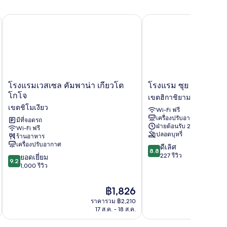
โรงแรมเวสเซล คัมพาน่า เกียวโต โกโจ
โรงแรม ซุย เกียวโต คิโย
โรง
โรงแรม
โรงแรมเวสเซล คัมพาน่า เกียวโต
โรงแรม ซุย เกียวโต คิโ
แรม
ซุย
โกโจ
เขตฮิกาชิยามะ
เวส
เกีย
เขตชิโมเงียว
Wi-Fi ฟรี
เซล
วโต
เครื่องปรับอากาศ
คัม
มีที่จอดรถ
คิ
ฝ่ายต้อนรับ 24 ชั่วโมง
Wi-Fi ฟรี
พา
โย
ปลอดบุหรี่
ร้านอาหาร
น่า
มิซุ
เครื่องปรับอากาศ
8.8
ดีเลิศ
เกีย
เขต
8.8
จาก
227 รีวิว
9.2
วโต
ยอดเยี่ยม
ฮิ
9.2
10,
จาก
โกโจ
1,000 รีวิว
กา
ดี
10,
เขต
ชิยา
เลิศ,
ยอด
ชิ
มะ
ราคา
฿1,826
227
เยี่ยม,
โม
ปัจจุบัน
รีวิว
ราคารวม ฿2,210
1,000
เงียว
คือ
17 ส.ค. - 18 ส.ค.
รีวิว
฿1,826