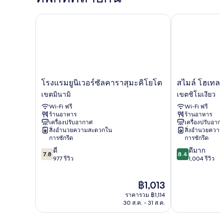
Twin
Room
โรงแรมยูนิเวอร์ซัลคาราสุมะคิโยโต
สไมล์ โฮเทล เ
โรงแรม
ส
โรงแรมยูนิเวอร์ซัลคาราสุมะคิโยโต
สไมล์ โฮเทล
ยู
ไมล์
เขตมินามิ
เขตชิโมเงียว
นิ
โฮ
Wi-Fi ฟรี
Wi-Fi ฟรี
เวอร์
เทล
ร้านอาหาร
ร้านอาหาร
ซัล
เกีย
เครื่องปรับอากาศ
เครื่องปรับอ
คารา
วโต-
สิ่งอำนวยความสะดวกใน
สิ่งอำนวยคว
สุ
ชิโจ
การซักรีด
การซักรีด
มะ
เขต
7.8
8.4
ดี
ดีมาก
คิ
ชิ
7.8
8.4
จาก
จาก
977 รีวิว
1,004 รีวิว
โยโต
โม
10,
10,
เขต
เงียว
ดี,
ดี
มิ
ราคา
฿1,013
977
มาก,
นามิ
ปัจจุบัน
รีวิว
1,004
ราคารวม ฿1,114
คือ
รีวิว
30 ส.ค. - 31 ส.ค.
฿1,013