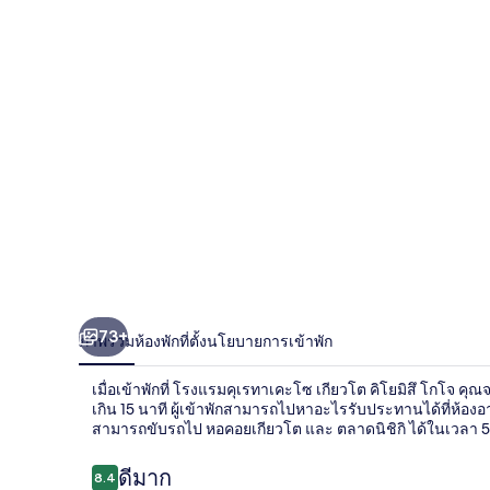
เรท
าเคะ
โซ
เกีย
วโต
คิ
โย
มิสึ
73+
ภาพรวม
ห้องพัก
ที่ตั้ง
นโยบายการเข้าพัก
โกโจ
เมื่อเข้าพักที่ โรงแรมคุเรทาเคะโซ เกียวโต คิโยมิสึ โกโจ 
เกิน 15 นาที ผู้เข้าพักสามารถไปหาอะไรรับประทานได้ที่ห้อง
สามารถขับรถไป หอคอยเกียวโต และ ตลาดนิชิกิ ได้ในเวลา 5 
รีวิว
ดีมาก
8.4
8.4 จาก 10