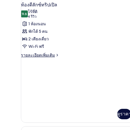
ซู
ห้องดีลักซ์ทริปเปิล | ตู้นิรภัยในห
เปิด
5
ห้องดีลักซ์ทริปเปิล
พี
ภาพถ่าย
ไร้ที่ติ
เรีย
9.6
9.6 จาก 10
(4
4 รีวิว
ทวิ
ทั้งหมด
น
รีวิว)
1 ห้องนอน
ของ
(Japanese
พักได้ 5 คน
Style)
ห้อง
2 เตียงเดี่ยว
ดี
Wi-Fi ฟรี
ลัก
ราย
รายละเอียดเพิ่มเติม
ละเอียด
ซ์
เพิ่ม
ทริปเปิล
เติม
เกี่ยว
กับ
ห้อง
ดี
ลัก
ซ์
ทริปเปิล
ดูราค