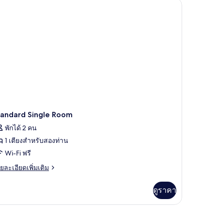
nese Style) | ตู้นิรภัยในห้องพัก, ห้องเก็บเสียง, Wi-Fi ฟรี, ผ้าปูที่นอน
อง
ตนดาร์ด
เกิล,
ลอด
รี่
tandard Single Room
พักได้ 2 คน
1 เตียงสำหรับสองท่าน
Wi-Fi ฟรี
ย
ยละเอียดเพิ่มเติม
เอียด
่ม
ดูราคา
ิม
่ยว