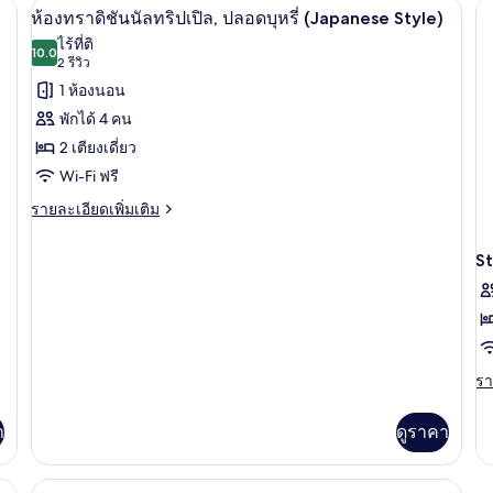
้องพัก, ห้องเก็บเสียง, Wi-Fi ฟรี, ผ้าปูที่นอน
สแตนดาร์ด
ห้องทราดิชันนัลทริปเปิล, ปลอดบุหรี่ (Japa
เปิด
5
ห้
ห้องทราดิชันนัลทริปเปิล, ปลอดบุหรี่ (Japanese Style)
ทวิ
สแ
ภาพถ่าย
ไร้ที่ติ
น
10.0
ซิง
10.0 จาก 10
(2
2 รีวิว
ทั้งหมด
ป
รีวิว)
1 ห้องนอน
บุห
ของ
พักได้ 4 คน
ห้อง
2 เตียงเดี่ยว
ทราดิ
Wi-Fi ฟรี
ชัน
ราย
รายละเอียดเพิ่มเติม
ละเอียด
นัล
เพิ่ม
S
ทริปเปิล,
เติม
เกี่ยว
ปลอด
กับ
บุหรี่
ห้อง
ทราดิ
(Japanese
ชัน
Style)
รา
รา
นัล
ละ
ทริปเปิล,
เพิ
ปลอด
า
ดูราคา
เต
บุหรี่
เกี
(Japanese
กับ
Style)