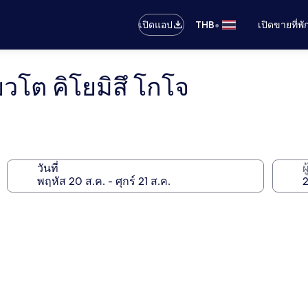
•
เปิดแอป
THB
เปิดขายที่พ
วโต คิโยมิสึ โกโจ
วันที่
ผ