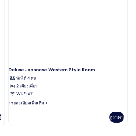
St
Si
R
Deluxe Japanese Western Style Room
พักได้ 4 คน
2 เตียงเดี่ยว
Wi-Fi ฟรี
ราย
รายละเอียดเพิ่มเติม
ละเอียด
เพิ่ม
า
ดูราคา
เติม
เกี่ยว
กับ
Deluxe