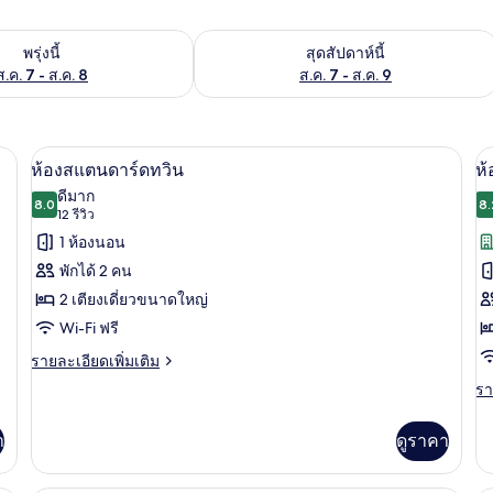
องพักว่างในพรุ่งนี้ ส.ค. 7 - ส.ค. 8
ตรวจสอบจำนวนห้องพักว่างในสุดสัปดาห์นี
พรุ่งนี้
สุดสัปดาห์นี้
ส.ค. 7 - ส.ค. 8
ส.ค. 7 - ส.ค. 9
| ตู้นิรภัยในห้องพัก, ห้องเก็บเสียง, Wi-Fi ฟรี, ผ้าปูที่นอน
ห้องสแตนดาร์ดทวิน | ตู้นิรภัยในห้องพัก, 
เปิด
เป
5
ห้องสแตนดาร์ดทวิน
ห้
ภาพถ่าย
ภ
ดีมาก
8.0
8.
8.0 จาก 10
(12
12 รีวิว
ทั้งหมด
ทั
รีวิว)
1 ห้องนอน
ของ
ข
พักได้ 2 คน
ห้อง
ห้
2 เตียงเดี่ยวขนาดใหญ่
สแตนดาร์ด
ส
Wi-Fi ฟรี
ทวิน
ซิ
ราย
รายละเอียดเพิ่มเติม
ละเอียด
ป
รา
รา
เพิ่ม
ละ
บุห
เติม
เพิ
เกี่ยว
า
ดูราคา
เต
กับ
เกี
ห้อง
กับ