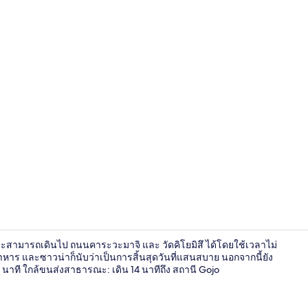
ฝ่ายต้อนรับ
คุณจะสามารถเดินไป ถนนคาระวะมาจิ และ วัดคิโยมิสึ ได้โดยใช้เวลาไม่
อาหาร และซาวน่าก็นับว่าเป็นการสิ้นสุดวันที่แสนสบาย นอกจากนี้ยัง
นาที ใกล้ขนส่งสาธารณะ: เดิน 14 นาทีถึง สถานี Gojo
ฝ่ายต้อนรับ