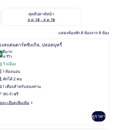
้ ส.ค. 7 - ส.ค. 9
ตรวจสอบจำนวนห้องพักว่างในสุดสัปดาห์หน้า ส.ค. 14 - ส.ค. 16
สุดสัปดาห์หน้า
ส.ค. 14 - ส.ค. 16
แสดงห้องพัก 8 ห้องจาก 8 ห้อง
ห้องเก็บเสียง, Wi-Fi ฟรี, ผ้าปูที่นอน
ห้องสแตนดาร์ดซิงเกิล, ปลอดบุหรี่ | ตู้นิรภัยในห้อ
ิด
5
องสแตนดาร์ดซิงเกิล, ปลอดบุหรี่
าพถ่าย
ดีมาก
2
8.2 จาก 10
(16
16 รีวิว
้งหมด
รีวิว)
วิวเมือง
อง
1 ห้องนอน
อง
พักได้ 2 คน
แตนดาร์ด
1 เตียงสำหรับสองท่าน
งเกิล,
Wi-Fi ฟรี
ลอด
ย
ยละเอียดเพิ่มเติม
เอียด
รี่
่ม
ดูราคา
ิม
่ยว