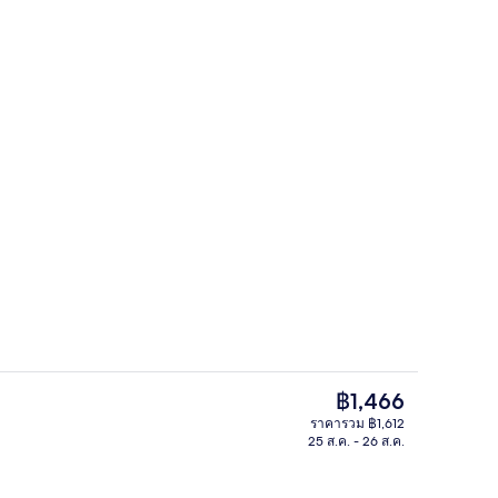
วิวเมืองจากที่พัก
ราคา
฿1,466
ปัจจุบัน
ราคารวม ฿1,612
฿1,466
25 ส.ค. - 26 ส.ค.
สิ่งอำนวยความสะดวกในที่พัก