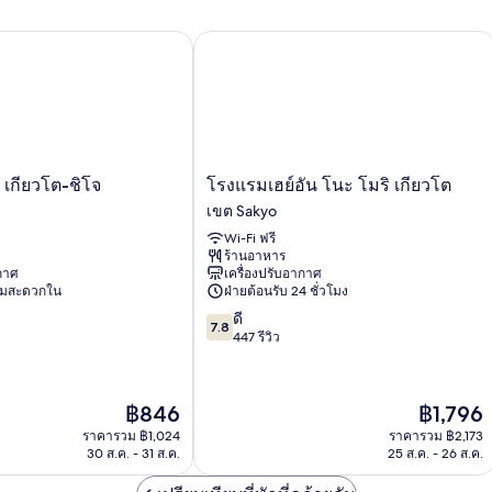
Japanese
Western
กียวโต-ชิโจ
โรงแรมเฮย์อัน โนะ โมริ เกียวโต
Style
Room
โรง
 เกียวโต-ชิโจ
โรงแรมเฮย์อัน โนะ โมริ เกียวโต
แรม
เขต Sakyo
เฮย์
Wi-Fi ฟรี
อัน
ร้านอาหาร
โนะ
ากาศ
เครื่องปรับอากาศ
โมริ
ามสะดวกใน
ฝ่ายต้อนรับ 24 ชั่วโมง
เกีย
7.8
ดี
วโต
7.8
จาก
447 รีวิว
เขต
10,
Sakyo
ดี,
447
ราคา
ราคา
฿846
฿1,796
รีวิว
ปัจจุบัน
ปัจจุบัน
ราคารวม ฿1,024
ราคารวม ฿2,173
คือ
คือ
30 ส.ค. - 31 ส.ค.
25 ส.ค. - 26 ส.ค.
฿846
฿1,796