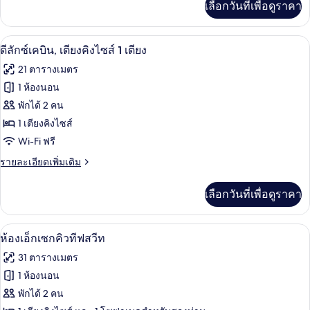
เลือกวันที่เพื่อดูราคา
เติม
ไซส์
เกี่ยว
1
กับ
ดีลักซ์เคบิน, เตียงคิงไซส์ 1 เตียง | ตู้
เปิด
21
สแตนดาร์ด
ดีลักซ์เคบิน, เตียงคิงไซส์ 1 เตียง
เตียง
เคบิน,
ภาพถ่าย
21 ตารางเมตร
เตียง
ทั้งหมด
คิง
1 ห้องนอน
ไซส์
ของ
พักได้ 2 คน
1
เตียง
ดี
1 เตียงคิงไซส์
Wi-Fi ฟรี
ลัก
ราย
รายละเอียดเพิ่มเติม
ซ์
ละเอียด
เคบิน,
เพิ่ม
เลือกวันที่เพื่อดูราคา
เติม
เตียง
เกี่ยว
คิง
กับ
ห้องเอ็กเซกคิวทีฟสวีท | ตู้นิรภัยในห้อง
เปิด
12
ดี
ห้องเอ็กเซกคิวทีฟสวีท
ไซส์
ลัก
ภาพถ่าย
31 ตารางเมตร
ซ์
1
ทั้งหมด
เคบิน,
1 ห้องนอน
เตียง
เตียง
ของ
พักได้ 2 คน
คิง