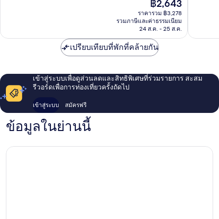
ราคา
฿2,643
แอง
เยี่ยม,
1,802
ปัจจุบัน
เกิล
1,143
รีวิว
ราคารวม ฿3,278
คือ
รีวิว
รวมภาษีและค่าธรรมเนียม
฿2,643
24 ส.ค. - 25 ส.ค.
เปรียบเทียบที่พักที่คล้ายกัน
เข้าสู่ระบบเพื่อดูส่วนลดและสิทธิพิเศษที่ร่วมรายการ สะสม
รีวอร์ดเพื่อการท่องเที่ยวครั้งถัดไป
เข้าสู่ระบบ
สมัครฟรี
ข้อมูลในย่านนี้