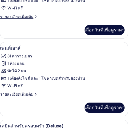
ไซส์
ห้อง
1 เตียงคิงไซส์ และ 1 โซฟาเบดสำหรับสองท่าน
1
Wi-Fi ฟรี
เอ็ก
เตียง
ราย
รายละเอียดเพิ่มเติม
เซก
ละเอียด
คิว
เพิ่ม
เลือกวันที่เพื่อดูราคา
เติม
ทีฟ
เกี่ยว
สวีท
กับ
เพนท์เฮาส์ | ตู้นิรภัยในห้องพัก, โต๊ะทำ
เปิด
11
ห้อง
เพนท์เฮาส์
เอ็ก
ภาพถ่าย
31 ตารางเมตร
เซก
ทั้งหมด
คิว
1 ห้องนอน
ทีฟ
ของ
พักได้ 2 คน
สวี
ท
เพ
1 เตียงคิงไซส์ และ 1 โซฟาเบดสำหรับสองท่าน
Wi-Fi ฟรี
นท์
ราย
รายละเอียดเพิ่มเติม
เฮา
ละเอียด
ส์
เพิ่ม
เลือกวันที่เพื่อดูราคา
เติม
เกี่ยว
กับ
เคบินสำหรับครอบครัว (Deluxe) | ตู้นิรภ
เปิด
17
เพ
เคบินสำหรับครอบครัว (Deluxe)