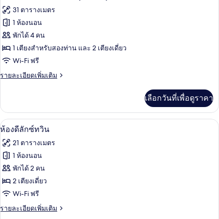
นท์
ภาพถ่าย
31 ตารางเมตร
เฮา
ทั้งหมด
ส์
1 ห้องนอน
ของ
พักได้ 4 คน
เคบิน
1 เตียงสำหรับสองท่าน และ 2 เตียงเดี่ยว
Wi-Fi ฟรี
สำหรับ
ราย
รายละเอียดเพิ่มเติม
ครอบครัว
ละเอียด
(Deluxe)
เพิ่ม
เลือกวันที่เพื่อดูราคา
เติม
เกี่ยว
กับ
ห้องดีลักซ์ทวิน | ตู้นิรภัยในห้องพัก, โ
เปิด
13
เคบิน
ห้องดีลักซ์ทวิน
สำหรับ
ภาพถ่าย
21 ตารางเมตร
ครอบครัว
ทั้งหมด
(Deluxe)
1 ห้องนอน
ของ
พักได้ 2 คน
ห้อง
2 เตียงเดี่ยว
Wi-Fi ฟรี
ดี
ราย
รายละเอียดเพิ่มเติม
ลัก
ละเอียด