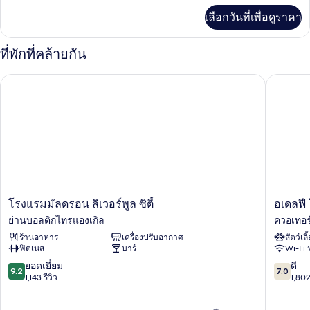
ซ์
เพิ่ม
เลือกวันที่เพื่อดูราคา
เติม
ทวิน
เกี่ยว
กับ
ที่พักที่คล้ายกัน
ห้อง
ดี
โรงแรมมัลดรอน ลิเวอร์พูล ซิตี้
อเดลฟี 
ลัก
ซ์
ทวิ
น
โรง
อเดลฟี
โรงแรมมัลดรอน ลิเวอร์พูล ซิตี้
อเดลฟี
แรม
โรงแรม
ย่านบอลติกไทรแองเกิล
ควอเทอร์
มัล
ค
ร้านอาหาร
เครื่องปรับอากาศ
สัตว์เลี
ดรอน
วอ
ฟิตเนส
บาร์
Wi-Fi 
ลิเวอร์พูล
เท
ซิตี้
อร์
9.2
7.0
ยอดเยี่ยม
ดี
9.2
7.0
ย่าน
ความ
จาก
จาก
1,143 รีวิว
1,802
บอลติก
รู้
10,
10,
ไทร
ยอด
ดี,