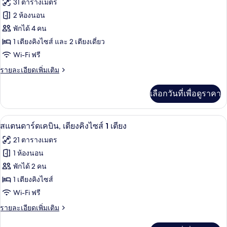
31 ตารางเมตร
เตียง
ทั้งหมด
เดี่ยว
2 ห้องนอน
2
ของ
พักได้ 4 คน
เตียง
เคบิน
1 เตียงคิงไซส์ และ 2 เตียงเดี่ยว
Wi-Fi ฟรี
สำหรับ
ราย
รายละเอียดเพิ่มเติม
ครอบครัว,
ละเอียด
หลาย
เพิ่ม
เลือกวันที่เพื่อดูราคา
เติม
เตียง
เกี่ยว
กับ
ตู้นิรภัยในห้องพัก, โต๊ะทำงาน, พื้นที่
เปิด
15
เคบิน
สแตนดาร์ดเคบิน, เตียงคิงไซส์ 1 เตียง
สำหรับ
ภาพถ่าย
21 ตารางเมตร
ครอบครัว,
ทั้งหมด
หลาย
1 ห้องนอน
เตียง
ของ
พักได้ 2 คน
สแตนดาร์ด
1 เตียงคิงไซส์
Wi-Fi ฟรี
เคบิน,
ราย
รายละเอียดเพิ่มเติม
เตียง
ละเอียด
คิง
เพิ่ม