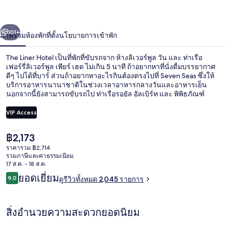
่อน
ถัดไป
น้า
101+
ภาพรวม
ห้องพัก
ที่ตั้ง
นโยบายการเข้าพัก
The Liner Hotel เป็นที่พักที่ขับรถจาก ห้างลิเวอร์พูล วัน และ ท่าเรือ
เฟอร์รี่ลิเวอร์พูล เพียร์ เฮด ไม่เกิน 5 นาที ถ้าอยากหาที่นั่งดื่มบรรยากาศ
ดีๆ ไปได้ที่บาร์ ส่วนถ้าอยากหาอะไรกินต้องตรงไปที่ Seven Seas ซึ่งให้
บริการอาหารนานาชาติในช่วงเวลาอาหารกลางวันและอาหารเย็น
นอกจากนี้ยังสามารถขับรถไป ท่าเรือรอยัล อัลเบิร์ท และ พิพิธภัณฑ์
Beatles Story ได้ในเวลา 5 นาที นักเดินทางต่างมอบคำชมเชยเกี่ยวกับ
เตียงนอนที่สบายและพนักงาน
VIP Access
ราคา
฿2,173
บาร์ (ในที่พัก)
ปัจจุบัน
ราคารวม ฿2,714
฿2,173
รวมภาษีและค่าธรรมเนียม
17 ส.ค. - 18 ส.ค.
รีวิว
ยอดเยี่ยม
9.0
ดูรีวิวทั้งหมด 2,045 รายการ
9.0 จาก 10
สิ่งอำนวยความสะดวกยอดนิยม