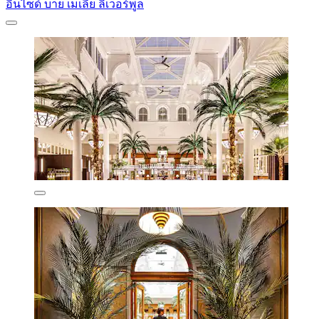
อินไซด์ บาย เมเลีย ลิเวอร์พูล