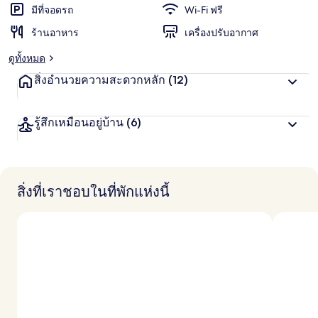
น
มีที่จอดรถ
Wi-Fi ฟรี
ชอบ
สู
ร้านอาหาร
เครื่องปรับอากาศ
ง
สุ
ดูทั้งหมด
ด
จ
สิ่งอำนวยความสะดวกหลัก
(12)
า
ก
นั
รู้สึกเหมือนอยู่บ้าน
(6)
ก
เ
ดิ
น
ท
า
สิ่งที่เราชอบในที่พักแห่งนี้
ง