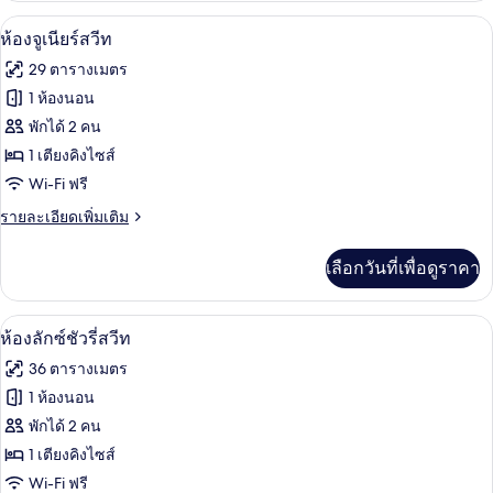
กับ
ห้องจูเนียร์สวีท | เครื่องนอนระดับพรีเมีย
เปิด
4
Deluxe
ห้องจูเนียร์สวีท
King
ภาพถ่าย
29 ตารางเมตร
City
ทั้งหมด
View
1 ห้องนอน
Room
ของ
พักได้ 2 คน
ห้อง
1 เตียงคิงไซส์
Wi-Fi ฟรี
จู
ราย
รายละเอียดเพิ่มเติม
เนียร์
ละเอียด
สวีท
เพิ่ม
เลือกวันที่เพื่อดูราคา
เติม
เกี่ยว
กับ
ห้องลักซ์ชัวรี่สวีท | เครื่องนอนระดับพรีเ
เปิด
6
ห้อง
ห้องลักซ์ชัวรี่สวีท
จู
ภาพถ่าย
36 ตารางเมตร
เนียร์
ทั้งหมด
สวี
1 ห้องนอน
ท
ของ
พักได้ 2 คน
ห้อง
1 เตียงคิงไซส์
Wi-Fi ฟรี
ลัก