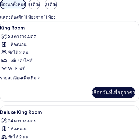
ตัว
ห้องพักทั้งหมด
1 เตียง
2 เตียง
กรอง
แสดงห้องพัก 11 ห้องจาก 11 ห้อง
ที่
เครื่องนอนระดับพรีเมียม, มินิบาร์, ตู้นิ
เปิด
มี
4
King Room
ให้
ภาพถ่าย
23 ตารางเมตร
สำหรับ
ทั้งหมด
1 ห้องนอน
ห้อง
ของ
พักได้ 2 คน
พัก
King
1 เตียงคิงไซส์
Room
Wi-Fi ฟรี
ราย
รายละเอียดเพิ่มเติม
ละเอียด
เพิ่ม
เลือกวันที่เพื่อดูราคา
เติม
เกี่ยว
กับ
เครื่องนอนระดับพรีเมียม, มินิบาร์, ตู้นิ
เปิด
7
King
Deluxe King Room
Room
ภาพถ่าย
24 ตารางเมตร
ทั้งหมด
1 ห้องนอน
ของ
พักได้ 2 คน