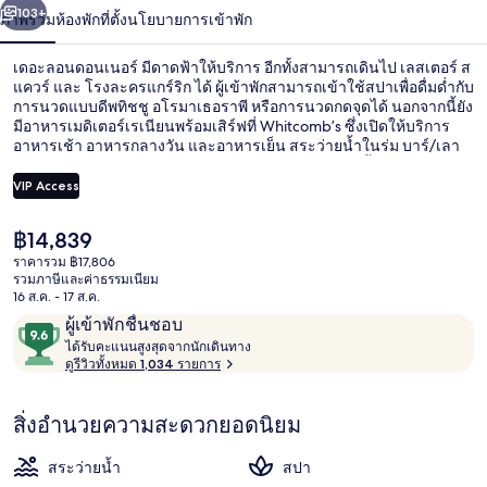
น้า
103+
ภาพรวม
ห้องพัก
ที่ตั้ง
นโยบายการเข้าพัก
ร์
เดอะลอนดอนเนอร์ มีดาดฟ้าให้บริการ อีกทั้งสามารถเดินไป เลสเตอร์ ส
แควร์ และ โรงละครแกร์ริก ได้ ผู้เข้าพักสามารถเข้าใช้สปาเพื่อดื่มด่ำกับ
การนวดแบบดีพทิชชู อโรมาเธอราพี หรือการนวดกดจุดได้ นอกจากนี้ยัง
มีอาหารเมดิเตอร์เรเนียนพร้อมเสิร์ฟที่ Whitcomb’s ซึ่งเปิดให้บริการ
อาหารเช้า อาหารกลางวัน และอาหารเย็น สระว่ายน้ำในร่ม บาร์/เลา
นจ์ และฟิตเนสคือไฮไลท์เพิ่มเติมในโรงแรมสุดหรูแห่งนี้ นักเดินทาง
ล้วนแล้วแต่ประทับใจพนักงานและทำเลใจกลางเมือง ที่พักนี้อยู่ใกล้
VIP Access
ขนส่งสาธารณะ: เดิน 4 นาทีถึง สถานีรถไฟใต้ดินพิคคาเดลลี เซอร์คัส
และ 4 นาทีถึง สถานีรถไฟใต้ดินเลสเตอร์สแควร์
ราคา
฿14,839
ให้บริการ: อาหารเช้า และ อาหารกลางว
ปัจจุบัน
ราคารวม ฿17,806
฿14,839
รวมภาษีและค่าธรรมเนียม
16 ส.ค. - 17 ส.ค.
รีวิว
9.6
ผู้เข้าพักชื่นชอบ
ไ
จาก
ได้รับคะแนนสูงสุดจากนักเดินทาง
ด้
ดูรีวิวทั้งหมด 1,034 รายการ
10,
รั
ผู้
บ
สิ่งอำนวยความสะดวกยอดนิยม
ค
เข้า
ะ
พัก
แ
สระว่ายน้ำ
สปา
ชื่น
น