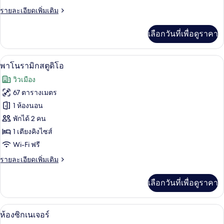
ราย
รายละเอียดเพิ่มเติม
ซ์ชัว
ละเอียด
รี่
เพิ่ม
เลือกวันที่เพื่อดูราคา
เติม
สวีท
เกี่ยว
กับ
พาโนรามิกสตูดิโอ | เครื่องนอนระดับพรีเม
เปิด
5
ห้อง
พาโนรามิกสตูดิโอ
ลัก
ภาพถ่าย
วิวเมือง
ซ์ชัว
ทั้งหมด
รี่
67 ตารางเมตร
สวี
ของ
1 ห้องนอน
ท
พา
พักได้ 2 คน
1 เตียงคิงไซส์
โน
Wi-Fi ฟรี
รา
ราย
รายละเอียดเพิ่มเติม
มิ
ละเอียด
ก
เพิ่ม
เลือกวันที่เพื่อดูราคา
เติม
สตู
เกี่ยว
กับ
ดิโอ
ห้องซิกเนเจอร์ | เครื่องนอนระดับพรีเมียม
เปิด
4
พา
ห้องซิกเนเจอร์
โน