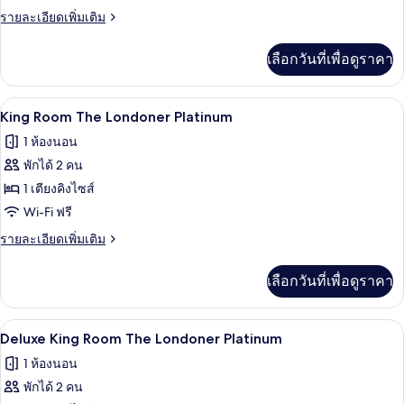
ราย
รายละเอียดเพิ่มเติม
ละเอียด
เพิ่ม
เลือกวันที่เพื่อดูราคา
เติม
เกี่ยว
กับ
เครื่องนอนระดับพรีเมียม, มินิบาร์, ตู้นิ
เปิด
4
Tower
King Room The Londoner Platinum
Penthouse
ภาพถ่าย
1 ห้องนอน
Suite
ทั้งหมด
พักได้ 2 คน
ของ
1 เตียงคิงไซส์
King
Wi-Fi ฟรี
Room
ราย
รายละเอียดเพิ่มเติม
The
ละเอียด
เพิ่ม
Londoner
เลือกวันที่เพื่อดูราคา
เติม
Platinum
เกี่ยว
กับ
เครื่องนอนระดับพรีเมียม, มินิบาร์, ตู้นิ
เปิด
4
King
Deluxe King Room The Londoner Platinum
Room
ภาพถ่าย
1 ห้องนอน
The
ทั้งหมด
Londoner
พักได้ 2 คน
Platinum