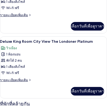
ของ
1 เตียงคิงไซส์
Deluxe
Wi-Fi ฟรี
King
ราย
รายละเอียดเพิ่มเติม
Room
ละเอียด
เพิ่ม
The
เลือกวันที่เพื่อดูราคา
เติม
Londoner
เกี่ยว
Platinum
กับ
เครื่องนอนระดับพรีเมียม, มินิบาร์, ตู้นิ
เปิด
5
Deluxe
Deluxe King Room City View The Londoner Platinum
King
ภาพถ่าย
วิวเมือง
Room
ทั้งหมด
The
1 ห้องนอน
Londoner
ของ
พักได้ 2 คน
Platinum
Deluxe
1 เตียงคิงไซส์
King
Wi-Fi ฟรี
Room
ราย
รายละเอียดเพิ่มเติม
City
ละเอียด
View
เพิ่ม
เลือกวันที่เพื่อดูราคา
เติม
The
เกี่ยว
Londoner
กับ
ที่พักที่คล้ายกัน
Platinum
Deluxe