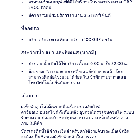
อาหารเช้าแบบบุฟเฟ่ต์
มีให้บริการในราคาประมาณ GBP
39.00 ต่อคน
มีค่าธรรมเนียม
บริการ
จำนวน 3.5 เปอร์เซ็นต์
ที่จอดรถ
บริการรับจอดรถ คิดค่าบริการ 100 GBP ต่อวัน
สระว่ายน้ำ สปา และฟิตเนส (หากมี)
สระว่ายน้ำเปิดให้ใช้บริการตั้งแต่ 6:00 น. ถึง 22:00 น.
ต้องจองบริการนวด และทรีทเมนท์สปาล่วงหน้า โดย
สามารถติดต่อโรงแรมได้ก่อนวันเข้าพักตามหมายเลข
โทรศัพท์ในใบยืนยันการจอง
นโยบาย
ผู้เข้าพักอุ่นใจได้เพราะมีเครื่องตรวจจับก๊าซ
คาร์บอนมอนอกไซด์ ถังดับเพลิง อุปกรณ์ตรวจจับควันไฟ ระบบ
รักษาความปลอดภัย ชุดปฐมพยาบาล และเหล็กดัดหน้าต่าง
ภายในที่พัก
บัตรเครดิตที่ใช้ชำระเงินสำหรับค่าใช้จ่ายจิปาถะเมื่อเช็กอิน
จะต้องเป็นชื่อของผู้เข้าพักหลักในการจอง