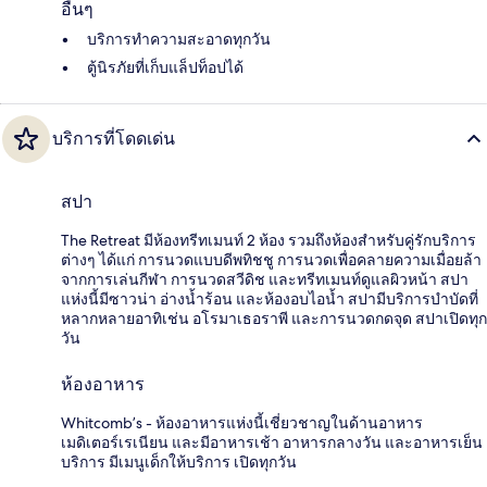
อื่นๆ
บริการทำความสะอาดทุกวัน
ตู้นิรภัยที่เก็บแล็ปท็อปได้
บริการที่โดดเด่น
สปา
The Retreat มีห้องทรีทเมนท์ 2 ห้อง รวมถึงห้องสำหรับคู่รักบริการ
ต่างๆ ได้แก่ การนวดแบบดีพทิชชู การนวดเพื่อคลายความเมื่อยล้า
จากการเล่นกีฬา การนวดสวีดิช และทรีทเมนท์ดูแลผิวหน้า สปา
แห่งนี้มีซาวน่า อ่างน้ำร้อน และห้องอบไอน้ำ สปามีบริการบำบัดที่
หลากหลายอาทิเช่น อโรมาเธอราพี และการนวดกดจุด สปาเปิดทุก
วัน
ห้องอาหาร
Whitcomb’s - ห้องอาหารแห่งนี้เชี่ยวชาญในด้านอาหาร
เมดิเตอร์เรเนียน และมีอาหารเช้า อาหารกลางวัน และอาหารเย็น
บริการ มีเมนูเด็กให้บริการ เปิดทุกวัน