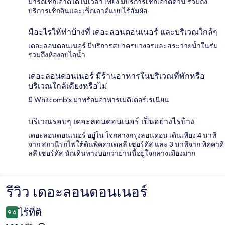
มารถเช็กเอาต์ได้ในเวลา เที่ยง มีบริการเช็กเอาต์ด่วน รวมถึง
บริการเช็กอินและเช็กเอาต์แบบไร้สัมผัส
มีอะไรให้ทำบ้างที่ เดอะลอนดอนเนอร์ และบริเวณใกล้ๆ
เดอะลอนดอนเนอร์ มีบริการสปาครบวงจรและสระว่ายน้ำในร่ม
รวมถึงห้องอบไอน้ำ
เดอะลอนดอนเนอร์ มีร้านอาหารในบริเวณที่พักหรือ
บริเวณใกล้เคียงหรือไม่
มี Whitcomb’s มาพร้อมอาหารเมดิเตอร์เรเนียน
บริเวณรอบๆ เดอะลอนดอนเนอร์ เป็นอย่างไรบ้าง
เดอะลอนดอนเนอร์ อยู่ใน ใจกลางกรุงลอนดอน เดินเพียง 4 นาที
จาก สถานีรถไฟใต้ดินพิคคาเดลลี เซอร์คัส และ 3 นาทีจาก พิคคาดิ
ลลี เซอร์คัส นักเดินทางบอกว่าย่านนี้อยู่ใจกลางเมืองมาก
รีวิว เดอะลอนดอนเนอร์
รีวิว
ไร้ที่ติ
9.6