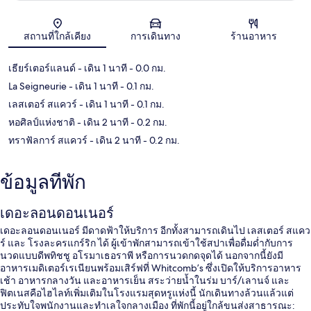
แผนที่
สถานที่ใกล้เคียง
การเดินทาง
ร้านอาหาร
เธียร์เตอร์แลนด์
- เดิน 1 นาที
- 0.0 กม.
La Seigneurie
- เดิน 1 นาที
- 0.1 กม.
เลสเตอร์ สแควร์
- เดิน 1 นาที
- 0.1 กม.
หอศิลป์แห่งชาติ
- เดิน 2 นาที
- 0.2 กม.
ทราฟัลการ์ สแควร์
- เดิน 2 นาที
- 0.2 กม.
ข้อมูลที่พัก
เดอะลอนดอนเนอร์
เดอะลอนดอนเนอร์ มีดาดฟ้าให้บริการ อีกทั้งสามารถเดินไป เลสเตอร์ สแคว
ร์ และ โรงละครแกร์ริก ได้ ผู้เข้าพักสามารถเข้าใช้สปาเพื่อดื่มด่ำกับการ
นวดแบบดีพทิชชู อโรมาเธอราพี หรือการนวดกดจุดได้ นอกจากนี้ยังมี
อาหารเมดิเตอร์เรเนียนพร้อมเสิร์ฟที่ Whitcomb’s ซึ่งเปิดให้บริการอาหาร
เช้า อาหารกลางวัน และอาหารเย็น สระว่ายน้ำในร่ม บาร์/เลานจ์ และ
ฟิตเนสคือไฮไลท์เพิ่มเติมในโรงแรมสุดหรูแห่งนี้ นักเดินทางล้วนแล้วแต่
ประทับใจพนักงานและทำเลใจกลางเมือง ที่พักนี้อยู่ใกล้ขนส่งสาธารณะ: