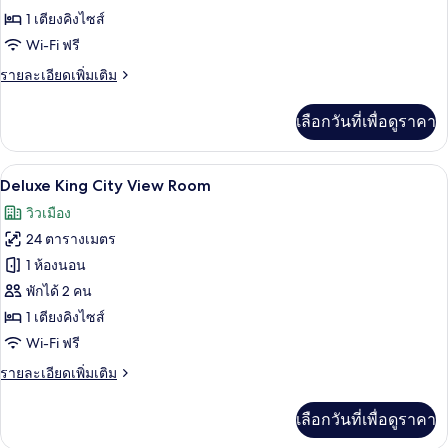
Deluxe
1 เตียงคิงไซส์
King
Wi-Fi ฟรี
Room
ราย
รายละเอียดเพิ่มเติม
ละเอียด
เพิ่ม
เลือกวันที่เพื่อดูราคา
เติม
เกี่ยว
กับ
เครื่องนอนระดับพรีเมียม, มินิบาร์, ตู้นิ
เปิด
6
Deluxe
Deluxe King City View Room
King
ภาพถ่าย
วิวเมือง
Room
ทั้งหมด
24 ตารางเมตร
ของ
1 ห้องนอน
Deluxe
พักได้ 2 คน
King
1 เตียงคิงไซส์
City
Wi-Fi ฟรี
View
ราย
รายละเอียดเพิ่มเติม
Room
ละเอียด
เพิ่ม
เลือกวันที่เพื่อดูราคา
เติม
เกี่ยว