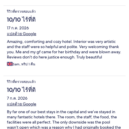
รีวิวที่ตรวจสอบแล้ว
10/10 ไร้ที่ติ
17 ก.ค. 2026
แปลด้วย Google
Amazing, comforting and cozy hotel. Interior was very artistic
and the staff were so helpful and polite. Very welcoming thank
you. Me and my gf came for her birthday and were blown away.
Reviews don’t do here justice enough. Truly beautiful
Sam, ทริป 1 คืน
รีวิวที่ตรวจสอบแล้ว
10/10 ไร้ที่ติ
7 ก.ค. 2026
แปลด้วย Google
By far one of our best stays in the capital and we’ve stayed in
many fantastic hotels there. The room, the staff, the food, the
facilities were all perfect. The only downside was the pool
wasn’t open which was a reason why I had originally booked the