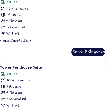
ภาพถ่าย
วิวเมือง
รา
ทั้งหมด
มิ
119 ตารางเมตร
ก
ของ
1 ห้องนอน
สตู
ดิ
ห้อง
พักได้ 2 คน
โอ
1 เตียงคิงไซส์
ซิก
Wi-Fi ฟรี
เนเจอร์
ราย
รายละเอียดเพิ่มเติม
ละเอียด
เพิ่ม
เลือกวันที่เพื่อดูราคา
เติม
เกี่ยว
กับ
Tower Penthouse Suite | เครื่องนอนระดับ
เปิด
7
ห้อง
Tower Penthouse Suite
ซิก
ภาพถ่าย
วิวเมือง
เนเจอร์
ทั้งหมด
200 ตารางเมตร
ของ
2 ห้องนอน
Tower
พักได้ 4 คน
Penthouse
2 เตียงคิงไซส์
Suite
Wi-Fi ฟรี