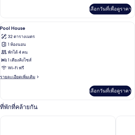
Deluxe
เพิ่ม
Twin
เลือกวันที่เพื่อดูราคา
เติม
Room
เกี่ยว
กับ
Pool House | เครื่องนอนระดับพรีเมียม, ผ
เปิด
7
Grand
Pool House
Deluxe
ภาพถ่าย
32 ตารางเมตร
Twin
ทั้งหมด
Room
1 ห้องนอน
ของ
พักได้ 4 คน
Pool
1 เตียงคิงไซส์
House
Wi-Fi ฟรี
ราย
รายละเอียดเพิ่มเติม
ละเอียด
เพิ่ม
เลือกวันที่เพื่อดูราคา
เติม
เกี่ยว
กับ
ที่พักที่คล้ายกัน
Pool
House
ดุสิตดีทู เขาใหญ่
ภัทราวาน