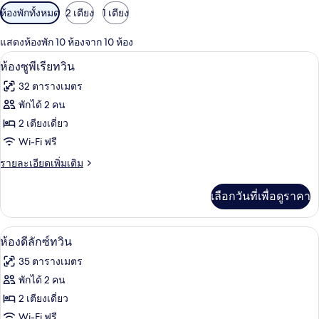
ตัว
ห้องพักทั้งหมด
2 เตียง
1 เตียง
กรอง
แสดงห้องพัก 10 ห้องจาก 10 ห้อง
ที่
ห้องซูพีเรียทวิน | เครื่องนอนระดับพรีเมี
เปิด
มี
9
ห้องซูพีเรียทวิน
ให้
ภาพถ่าย
32 ตารางเมตร
สำหรับ
ทั้งหมด
พักได้ 2 คน
ห้อง
ของ
2 เตียงเดี่ยว
พัก
ห้อง
Wi-Fi ฟรี
ซู
ราย
รายละเอียดเพิ่มเติม
ละเอียด
พี
เพิ่ม
เลือกวันที่เพื่อดูราคา
เติม
เรีย
เกี่ยว
ทวิน
กับ
ห้องดีลักซ์ทวิน | เครื่องนอนระดับพรีเมีย
เปิด
8
ห้อง
ห้องดีลักซ์ทวิน
ซู
ภาพถ่าย
35 ตารางเมตร
พี
ทั้งหมด
เรีย
พักได้ 2 คน
ทวิ
ของ
2 เตียงเดี่ยว
น
ห้อง
Wi-Fi ฟรี