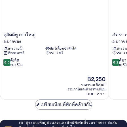
ดุสิต
ภัทร
ดุสิตดีทู เขาใหญ่
ภัทราว
ดีทู
า
อ.ปากช่อง
อ.ปากช่
เขา
วานา
สระว่ายน้ำ
สัตว์เลี้ยงเข้าพักได้
สระว่า
ใหญ่
รีสอร์ท
ที่จอดรถฟรี
Wi-Fi ฟรี
Wi-Fi 
อ.ปากช่อง
อ.ปากช่
8.6
8.2
ดีเลิศ
ดีมา
8.6
8.2
จาก
จาก
207 รีวิว
81 รีว
10,
10,
ดี
ดี
ราคา
฿2,250
เลิศ,
มาก,
ปัจจุบัน
ราคารวม ฿2,671
207
81
คือ
รวมภาษีและค่าธรรมเนียม
รีวิว
รีวิว
฿2,250
1 ก.ย. - 2 ก.ย.
เปรียบเทียบที่พักที่คล้ายกัน
เข้าสู่ระบบเพื่อดูส่วนลดและสิทธิพิเศษที่ร่วมรายการ สะสม