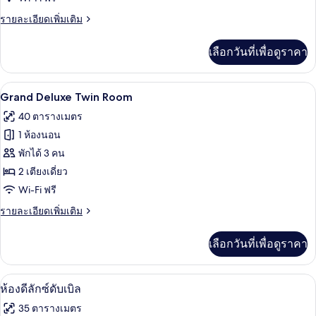
ดี
ราย
รายละเอียดเพิ่มเติม
ละเอียด
ลัก
เพิ่ม
เลือกวันที่เพื่อดูราคา
เติม
ซ์
เกี่ยว
ทวิน
กับ
เครื่องนอนระดับพรีเมียม, ผ้านวมขนเป็ด, 
เปิด
6
ห้อง
Grand Deluxe Twin Room
ดี
ภาพถ่าย
40 ตารางเมตร
ลัก
ทั้งหมด
ซ์
1 ห้องนอน
ทวิ
ของ
พักได้ 3 คน
น
Grand
2 เตียงเดี่ยว
Deluxe
Wi-Fi ฟรี
Twin
ราย
รายละเอียดเพิ่มเติม
Room
ละเอียด
เพิ่ม
เลือกวันที่เพื่อดูราคา
เติม
เกี่ยว
กับ
ห้องดีลักซ์ดับเบิล | เครื่องนอนระดับพรีเ
เปิด
12
Grand
ห้องดีลักซ์ดับเบิล
Deluxe
ภาพถ่าย
35 ตารางเมตร
Twin