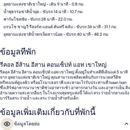
อุทยานแห่งชาติเขาใหญ่
- เดิน 9 นาที
- 0.8 กม.
น้ำพุธรรมชาติน้ำผุด
- ขับรถ 14 นาที
- 10.7 กม.
ฟาร์มโชคชัย
- ขับรถ 28 นาที
- 22.0 กม.
แรนโช ชาญวี รีสอร์ท แอนด์ คันทรี คลับ
- ขับรถ 36 นาที
- 31.1 กม.
อุทยานแห่งชาติน้ำตกเจ็ดสาวน้อย
- ขับรถ 40 นาที
- 48.2 กม.
ข้อมูลที่พัก
รีคอล อีส้าน อีสาน คอนเซ็ปท์ แอท เขาใหญ่
รีคอล อีส้าน อีสาน คอนเซ็ปท์ แอท เขาใหญ่ ตั้งอยู่ในทำเลดีที่เดินแค่ 5 นาที
จาก อุทยานแห่งชาติเขาใหญ่ คุณสามารถเพลิดเพลินกับการนวดสวีดิช
ทรีทเมนท์ดูแลผิว หรืออโรมาเธอราพี และหาอะไรรับประทานที่ Isaan Isan
ซึ่งเสิร์ฟอาหารนานาชาติช่วงอาหารเช้า อาหารกลางวัน และอาหารเย็น สิ่ง
อำนวยความสะดวกอื่นๆ ในโรงแรมสุดหรูแห่งนี้ ได้แก่ สระว่ายน้ำกลางแจ้ง
บาร์ริมสระว่ายน้ำ และสระว่ายน้ำสำหรับเด็ก
ข้อมูลเพิ่มเติมเกี่ยวกับที่พักนี้
ข้อมูลโดยย่อ