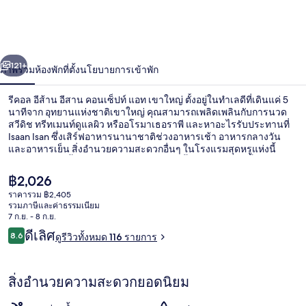
าน
อีสาน
่อน
ถัดไป
น้า
121+
ภาพรวม
ห้องพัก
ที่ตั้ง
นโยบายการเข้าพัก
คอนเซ็ปท์
แอท
รีคอล อีส้าน อีสาน คอนเซ็ปท์ แอท เขาใหญ่ ตั้งอยู่ในทำเลดีที่เดินแค่ 5
นาทีจาก อุทยานแห่งชาติเขาใหญ่ คุณสามารถเพลิดเพลินกับการนวด
เขา
สวีดิช ทรีทเมนท์ดูแลผิว หรืออโรมาเธอราพี และหาอะไรรับประทานที่
Isaan Isan ซึ่งเสิร์ฟอาหารนานาชาติช่วงอาหารเช้า อาหารกลางวัน
และอาหารเย็น สิ่งอำนวยความสะดวกอื่นๆ ในโรงแรมสุดหรูแห่งนี้
ใหญ่
ได้แก่ สระว่ายน้ำกลางแจ้ง บาร์ริมสระว่ายน้ำ และสระว่ายน้ำสำหรับ
เด็ก
ราคา
฿2,026
ปัจจุบัน
ราคารวม ฿2,405
฿2,026
รวมภาษีและค่าธรรมเนียม
ทีวีจอแบน 40 นิ้ว พร้อมช่องเคเบิล, ทีวี
7 ก.ย. - 8 ก.ย.
รีวิว
ดีเลิศ
8.6
ดูรีวิวทั้งหมด 116 รายการ
8.6 จาก 10
สิ่งอำนวยความสะดวกยอดนิยม