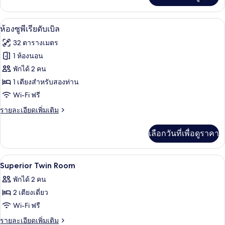
เกี่ยว
กับ
ห้องซูพีเรียดับเบิล | เครื่องนอนระดับพรีเ
เปิด
13
Grand
ห้องซูพีเรียดับเบิล
Deluxe
ภาพถ่าย
32 ตารางเมตร
Double
ทั้งหมด
Room
1 ห้องนอน
ของ
พักได้ 2 คน
ห้อง
1 เตียงสำหรับสองท่าน
Wi-Fi ฟรี
ซู
ราย
รายละเอียดเพิ่มเติม
พี
ละเอียด
เรียดั
เพิ่ม
เลือกวันที่เพื่อดูราคา
เติม
บเบิล
เกี่ยว
กับ
เครื่องนอนระดับพรีเมียม, ผ้านวมขนเป็ด, 
เปิด
7
ห้อง
Superior Twin Room
ซู
ภาพถ่าย
พักได้ 2 คน
พี
ทั้งหมด
เรียดั
2 เตียงเดี่ยว
บเบิล
ของ
Wi-Fi ฟรี
Superior
ราย
รายละเอียดเพิ่มเติม