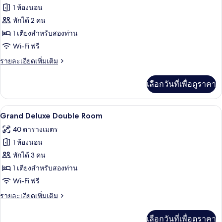
ทั้งหมด
Room
1 ห้องนอน
ของ
พักได้ 2 คน
ห้อง
1 เตียงสำหรับสองท่าน
Wi-Fi ฟรี
ดี
ราย
รายละเอียดเพิ่มเติม
ลัก
ละเอียด
ซ์
เพิ่ม
เลือกวันที่เพื่อดูราคา
เติม
ดับเบิล
เกี่ยว
กับ
Grand Deluxe Double Room | เครื่องนอนร
เปิด
9
ห้อง
Grand Deluxe Double Room
ดี
ภาพถ่าย
40 ตารางเมตร
ลัก
ทั้งหมด
ซ์
1 ห้องนอน
ดับเบิล
ของ
พักได้ 3 คน
Grand
1 เตียงสำหรับสองท่าน
Deluxe
Wi-Fi ฟรี
Double
ราย
รายละเอียดเพิ่มเติม
Room
ละเอียด
เพิ่ม
เลือกวันที่เพื่อดูราคา
เติม