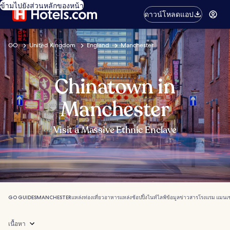
ข้ามไปยังส่วนหลักของหน้า
ดาวน์โหลดแอป
GO
United Kingdom
England
Manchester
Chinatown in
Manchester
Visit a Massive Ethnic Enclave
GO GUIDES
MANCHESTER
แหล่งท่องเที่ยว
อาหาร
แหล่งช้อปปิ้ง
ไนท์ไลฟ์
ข้อมูลข่าวสาร
โรงแรม แมนเช
เนื้อหา