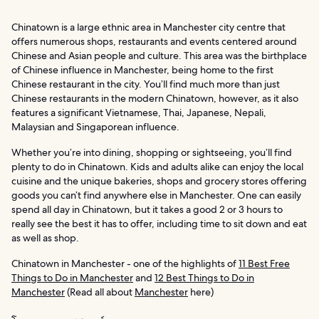
Chinatown is a large ethnic area in Manchester city centre that
offers numerous shops, restaurants and events centered around
Chinese and Asian people and culture. This area was the birthplace
of Chinese influence in Manchester, being home to the first
Chinese restaurant in the city. You’ll find much more than just
Chinese restaurants in the modern Chinatown, however, as it also
features a significant Vietnamese, Thai, Japanese, Nepali,
Malaysian and Singaporean influence.
Whether you’re into dining, shopping or sightseeing, you’ll find
plenty to do in Chinatown. Kids and adults alike can enjoy the local
cuisine and the unique bakeries, shops and grocery stores offering
goods you can’t find anywhere else in Manchester. One can easily
spend all day in Chinatown, but it takes a good 2 or 3 hours to
really see the best it has to offer, including time to sit down and eat
as well as shop.
Chinatown in Manchester - one of the highlights of
11 Best Free
Things to Do in Manchester
and
12 Best Things to Do in
Manchester
(Read all about
Manchester
here)