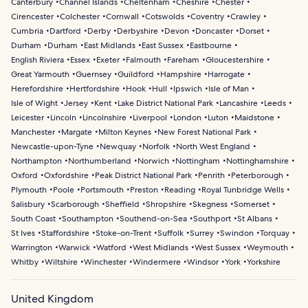
Canterbury
Channel Islands
Cheltenham
Cheshire
Chester
Cirencester
Colchester
Cornwall
Cotswolds
Coventry
Crawley
Cumbria
Dartford
Derby
Derbyshire
Devon
Doncaster
Dorset
Durham
Durham
East Midlands
East Sussex
Eastbourne
English Riviera
Essex
Exeter
Falmouth
Fareham
Gloucestershire
Great Yarmouth
Guernsey
Guildford
Hampshire
Harrogate
Herefordshire
Hertfordshire
Hook
Hull
Ipswich
Isle of Man
Isle of Wight
Jersey
Kent
Lake District National Park
Lancashire
Leeds
Leicester
Lincoln
Lincolnshire
Liverpool
London
Luton
Maidstone
Manchester
Margate
Milton Keynes
New Forest National Park
Newcastle-upon-Tyne
Newquay
Norfolk
North West England
Northampton
Northumberland
Norwich
Nottingham
Nottinghamshire
Oxford
Oxfordshire
Peak District National Park
Penrith
Peterborough
Plymouth
Poole
Portsmouth
Preston
Reading
Royal Tunbridge Wells
Salisbury
Scarborough
Sheffield
Shropshire
Skegness
Somerset
South Coast
Southampton
Southend-on-Sea
Southport
St Albans
St Ives
Staffordshire
Stoke-on-Trent
Suffolk
Surrey
Swindon
Torquay
Warrington
Warwick
Watford
West Midlands
West Sussex
Weymouth
Whitby
Wiltshire
Winchester
Windermere
Windsor
York
Yorkshire
United Kingdom