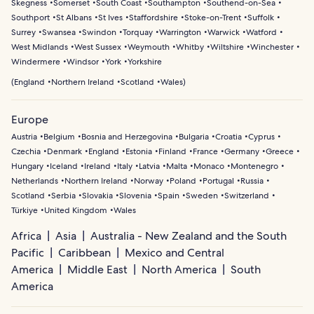
Skegness
Somerset
South Coast
Southampton
Southend-on-Sea
Southport
St Albans
St Ives
Staffordshire
Stoke-on-Trent
Suffolk
Surrey
Swansea
Swindon
Torquay
Warrington
Warwick
Watford
West Midlands
West Sussex
Weymouth
Whitby
Wiltshire
Winchester
Windermere
Windsor
York
Yorkshire
(
England
Northern Ireland
Scotland
Wales
)
Europe
Austria
Belgium
Bosnia and Herzegovina
Bulgaria
Croatia
Cyprus
Czechia
Denmark
England
Estonia
Finland
France
Germany
Greece
Hungary
Iceland
Ireland
Italy
Latvia
Malta
Monaco
Montenegro
Netherlands
Northern Ireland
Norway
Poland
Portugal
Russia
Scotland
Serbia
Slovakia
Slovenia
Spain
Sweden
Switzerland
Türkiye
United Kingdom
Wales
Africa
Asia
Australia - New Zealand and the South
Pacific
Caribbean
Mexico and Central
America
Middle East
North America
South
America