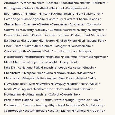
Aberdeen
Altrincham
Bath
Bedford
Bedfordshire
Belfast
Berkshire
Birmingham
Bishop's Stortford
Blackpool
Borehamwood
Bournemouth
Brighton
Bristol
Buckinghamshire
Bury St Edmunds
Cambridge
Cambridgeshire
Canterbury
Cardiff
Channel Islands
Cheltenham
Cheshire
Chester
Cirencester
Colchester
Cornwall
Cotswolds
Coventry
Crawley
Cumbria
Dartford
Derby
Derbyshire
Devon
Doncaster
Dorset
Dundee
Durham
Durham
East Midlands
East Sussex
Eastbourne
Edinburgh
English Riviera
Eryri National Park
Essex
Exeter
Falmouth
Fareham
Glasgow
Gloucestershire
Great Yarmouth
Guernsey
Guildford
Hampshire
Harrogate
Herefordshire
Hertfordshire
Highland
Hook
Hull
Inverness
Ipswich
Isle of Man
Isle of Skye
Isle of Wight
Jersey
Kent
Lake District National Park
Lancashire
Leeds
Leicester
Lincoln
Lincolnshire
Liverpool
Llandudno
London
Luton
Maidstone
Manchester
Margate
Milton Keynes
New Forest National Park
Newcastle-upon-Tyne
Newport
Newquay
Norfolk
North Wales
North West England
Northampton
Northumberland
Norwich
Nottingham
Nottinghamshire
Oxford
Oxfordshire
Peak District National Park
Penrith
Peterborough
Plymouth
Poole
Portsmouth
Preston
Reading
Rhyl
Royal Tunbridge Wells
Salisbury
Scarborough
Scottish Borders
Scottish Islands
Sheffield
Shropshire