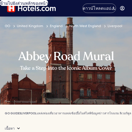
ข้ามไปยังส่วนหลักของหน้า
ดาวน์โหลดแอป
GO
United Kingdom
England
North West England
Liverpool
Abbey Road Mural
Take a Step Into the Iconic Album Cover
GO GUIDES
LIVERPOOL
แหล่งท่องเที่ยว
อาหาร
แหล่งช้อปปิ้ง
ไนท์ไลฟ์
ข้อมูลข่าวสาร
โรงแรม ลิเวอร์พูล
เนื้อหา