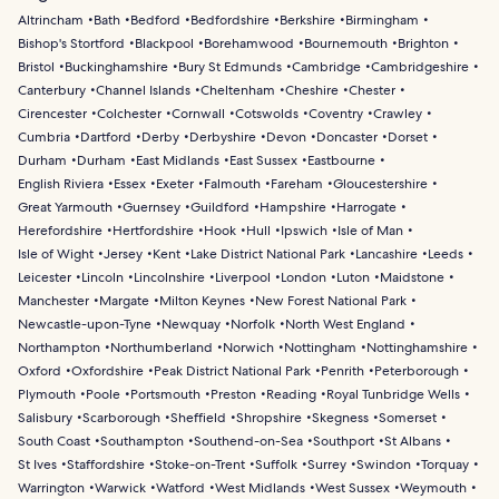
Altrincham
Bath
Bedford
Bedfordshire
Berkshire
Birmingham
Bishop's Stortford
Blackpool
Borehamwood
Bournemouth
Brighton
Bristol
Buckinghamshire
Bury St Edmunds
Cambridge
Cambridgeshire
Canterbury
Channel Islands
Cheltenham
Cheshire
Chester
Cirencester
Colchester
Cornwall
Cotswolds
Coventry
Crawley
Cumbria
Dartford
Derby
Derbyshire
Devon
Doncaster
Dorset
Durham
Durham
East Midlands
East Sussex
Eastbourne
English Riviera
Essex
Exeter
Falmouth
Fareham
Gloucestershire
Great Yarmouth
Guernsey
Guildford
Hampshire
Harrogate
Herefordshire
Hertfordshire
Hook
Hull
Ipswich
Isle of Man
Isle of Wight
Jersey
Kent
Lake District National Park
Lancashire
Leeds
Leicester
Lincoln
Lincolnshire
Liverpool
London
Luton
Maidstone
Manchester
Margate
Milton Keynes
New Forest National Park
Newcastle-upon-Tyne
Newquay
Norfolk
North West England
Northampton
Northumberland
Norwich
Nottingham
Nottinghamshire
Oxford
Oxfordshire
Peak District National Park
Penrith
Peterborough
Plymouth
Poole
Portsmouth
Preston
Reading
Royal Tunbridge Wells
Salisbury
Scarborough
Sheffield
Shropshire
Skegness
Somerset
South Coast
Southampton
Southend-on-Sea
Southport
St Albans
St Ives
Staffordshire
Stoke-on-Trent
Suffolk
Surrey
Swindon
Torquay
Warrington
Warwick
Watford
West Midlands
West Sussex
Weymouth