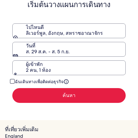
เริ่มต้นวางแผนการเดินทาง
เกี่ยว
กับ
ราคา
เดิม
ไปไหนดี
ลิเวอร์พูล, อังกฤษ, สหราชอาณาจักร
วันที่
ส. 29 ส.ค. - ส. 5 ก.ย.
ผู้เข้าพัก
2 คน, 1 ห้อง
ฉันเดินทางเพื่อติดต่อธุรกิจ
ค้นหา
ที่เที่ยวเพิ่มเติม
England