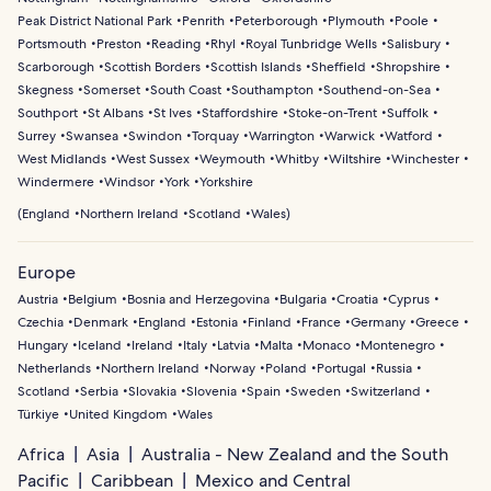
Peak District National Park
Penrith
Peterborough
Plymouth
Poole
Portsmouth
Preston
Reading
Rhyl
Royal Tunbridge Wells
Salisbury
Scarborough
Scottish Borders
Scottish Islands
Sheffield
Shropshire
Skegness
Somerset
South Coast
Southampton
Southend-on-Sea
Southport
St Albans
St Ives
Staffordshire
Stoke-on-Trent
Suffolk
Surrey
Swansea
Swindon
Torquay
Warrington
Warwick
Watford
West Midlands
West Sussex
Weymouth
Whitby
Wiltshire
Winchester
Windermere
Windsor
York
Yorkshire
(
England
Northern Ireland
Scotland
Wales
)
Europe
Austria
Belgium
Bosnia and Herzegovina
Bulgaria
Croatia
Cyprus
Czechia
Denmark
England
Estonia
Finland
France
Germany
Greece
Hungary
Iceland
Ireland
Italy
Latvia
Malta
Monaco
Montenegro
Netherlands
Northern Ireland
Norway
Poland
Portugal
Russia
Scotland
Serbia
Slovakia
Slovenia
Spain
Sweden
Switzerland
Türkiye
United Kingdom
Wales
Africa
Asia
Australia - New Zealand and the South
Pacific
Caribbean
Mexico and Central