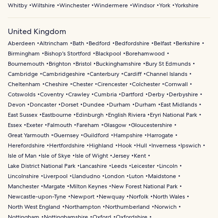
Whitby
Wiltshire
Winchester
Windermere
Windsor
York
Yorkshire
United Kingdom
Aberdeen
Altrincham
Bath
Bedford
Bedfordshire
Belfast
Berkshire
Birmingham
Bishop's Stortford
Blackpool
Borehamwood
Bournemouth
Brighton
Bristol
Buckinghamshire
Bury St Edmunds
Cambridge
Cambridgeshire
Canterbury
Cardiff
Channel Islands
Cheltenham
Cheshire
Chester
Cirencester
Colchester
Cornwall
Cotswolds
Coventry
Crawley
Cumbria
Dartford
Derby
Derbyshire
Devon
Doncaster
Dorset
Dundee
Durham
Durham
East Midlands
East Sussex
Eastbourne
Edinburgh
English Riviera
Eryri National Park
Essex
Exeter
Falmouth
Fareham
Glasgow
Gloucestershire
Great Yarmouth
Guernsey
Guildford
Hampshire
Harrogate
Herefordshire
Hertfordshire
Highland
Hook
Hull
Inverness
Ipswich
Isle of Man
Isle of Skye
Isle of Wight
Jersey
Kent
Lake District National Park
Lancashire
Leeds
Leicester
Lincoln
Lincolnshire
Liverpool
Llandudno
London
Luton
Maidstone
Manchester
Margate
Milton Keynes
New Forest National Park
Newcastle-upon-Tyne
Newport
Newquay
Norfolk
North Wales
North West England
Northampton
Northumberland
Norwich
Nottingham
Nottinghamshire
Oxford
Oxfordshire