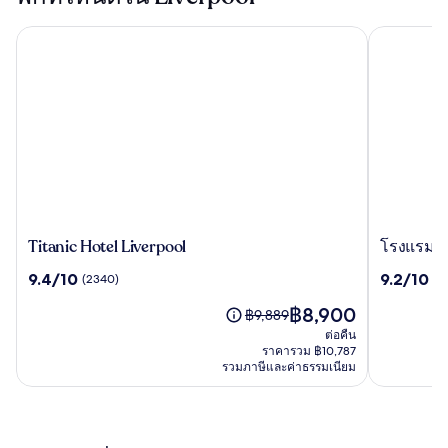
Titanic Hotel Liverpool
โรงแรมมิวนิ
Titanic
โรงแรม
Titanic Hotel Liverpool
โรงแรมมิวน
Hotel
มิ
9.4
9.2
9.4/10
9.2/10
(2340)
(11
Liverpool
วนิ
จาก
จาก
ซิ
ราคา
฿8,900
10,
10,
ราคา
฿9,889
ปอล
ปัจจุบัน
(2340)
(1119)
เดิม
ต่อคืน
ลิเวอร์พูล
คือ
คือ
ราคารวม ฿10,787
-
฿8,900
รวมภาษีและค่าธรรมเนียม
฿9,889
เอ็ม
ดู
แกล
ข้อมูล
เพิ่ม
เลอ
เติม
รี่