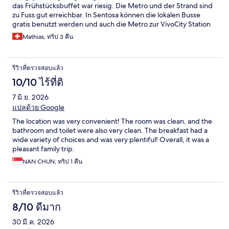
das Frühstücksbuffet war riesig. Die Metro und der Strand sind
zu Fuss gut erreichbar. In Sentosa können die lokalen Busse
gratis benutzt werden und auch die Metro zur VivoCity Station
ist kostenlos.
Mathias, ทริป 3 คืน
รีวิวที่ตรวจสอบแล้ว
10/10 ไร้ที่ติ
7 มิ.ย. 2026
แปลด้วย Google
The location was very convenient! The room was clean, and the
bathroom and toilet were also very clean. The breakfast had a
wide variety of choices and was very plentiful! Overall, it was a
pleasant family trip.
NAN CHUN, ทริป 1 คืน
รีวิวที่ตรวจสอบแล้ว
8/10 ดีมาก
30 มี.ค. 2026