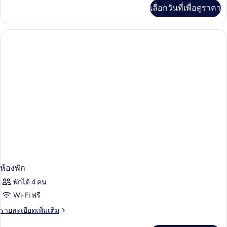
เพิ่ม
เลือกวันที่เพื่อดูราคา
เติม
เกี่ยว
กับ
ห้อง
พัก
ห้องพัก
พักได้ 4 คน
Wi-Fi ฟรี
ราย
รายละเอียดเพิ่มเติม
ละเอียด