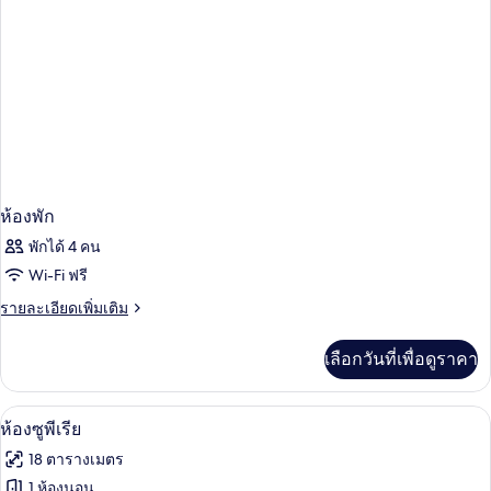
เดี่ยว
ดับเบิล
สำหรับ
พัก
เดี่ยว
ห้องพัก
พักได้ 4 คน
Wi-Fi ฟรี
ราย
รายละเอียดเพิ่มเติม
ละเอียด
เพิ่ม
เลือกวันที่เพื่อดูราคา
เติม
เกี่ยว
กับ
ห้องซูพีเรีย | ตู้นิรภัยในห้องพัก, เตารีด/โ
เปิด
5
ห้อง
ห้องซูพีเรีย
พัก
ภาพถ่าย
18 ตารางเมตร
ทั้งหมด
1 ห้องนอน