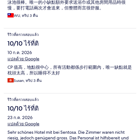
泳池很棒。唯一的小缺點額外要求送浴巾或其他房間用品時很
慢，要打電話兩次才會送來，但整體而言很舒服。
WU, ทริป 3 คืน
รีวิวที่ตรวจสอบแล้ว
10/10 ไร้ที่ติ
10 ก.ค. 2026
แปลด้วย Google
CP 值高，地點很中心，所有活動都係步行範圍內，唯一缺點就是
枕頭太高，所以睡得不太好
Susan, ทริป 3 คืน
รีวิวที่ตรวจสอบแล้ว
10/10 ไร้ที่ติ
23 ก.ค. 2026
แปลด้วย Google
Sehr schönes Hotel mit bei Sentosa. Die Zimmer waren nicht
riesig, jedoch genügend gross. Das Personal ist hilfsbereit und