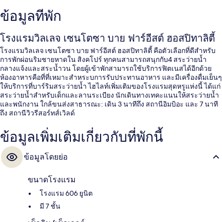
ข้อมูลที่พัก
โรงแรมวิลเลจ เซนโตซา บาย ฟาร์อีสต์ ฮอสปิทาลิตี้
โรงแรมวิลเลจ เซนโตซา บาย ฟาร์อีสต์ ฮอสปิทาลิตี้ คือตัวเลือกที่ดีสำหรับ
การพักผ่อนริมชายหาดใน สิงคโปร์ ทุกคนสามารถสนุกกับ4 สระว่ายน้ำ
กลางแจ้งและสระน้ำวน โดยผู้เข้าพักสามารถใช้บริการฟิตเนสได้อีกด้วย
ห้องอาหารคือที่ที่เหมาะสำหระบการรับประทานอาหาร และมีเครื่องดื่มเย็นๆ
ให้บริการที่บาร์ริมสระว่ายน้ำ ไฮไลท์เพิ่มเติมของโรงแรมสุดหรูแห่งนี้ ได้แก่
สระว่ายน้ำสำหรับเด็กและลานระเบียง นักเดินทางเทคะแนนให้สระว่ายน้ำ
และพนักงาน ใกล้ขนส่งสาธารณะ: เดิน 3 นาทีถึง สถานีอิมบิอะ และ 7 นาที
ถึง สถานีวิวรีสอร์ทส์เวิลด์
ข้อมูลเพิ่มเติมเกี่ยวกับที่พักนี้
ข้อมูลโดยย่อ
ขนาดโรงแรม
โรงแรม 606 ยูนิต
มี 7 ชั้น