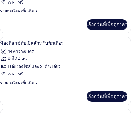
ห้อง
Wi-Fi ฟรี
แฟ
ราย
รายละเอียดเพิ่มเติม
ละเอียด
มิ
เพิ่ม
เลือกวันที่เพื่อดูราคา
เติม
ลี่
เกี่ยว
กับ
วิวจากห้องพัก
เปิด
8
ห้อง
ห้องดีลักซ์ดับเบิลสำหรับพักเดี่ยว
แฟ
ภาพถ่าย
44 ตารางเมตร
มิ
ทั้งหมด
ลี่
พักได้ 4 คน
ของ
1 เตียงคิงไซส์ และ 2 เตียงเดี่ยว
ห้อง
Wi-Fi ฟรี
ดี
ราย
รายละเอียดเพิ่มเติม
ละเอียด
ลัก
เพิ่ม
เลือกวันที่เพื่อดูราคา
เติม
ซ์
เกี่ยว
ดับเบิล
กับ
ห้อง
สำหรับ
ดี
ลัก
พัก
ซ์