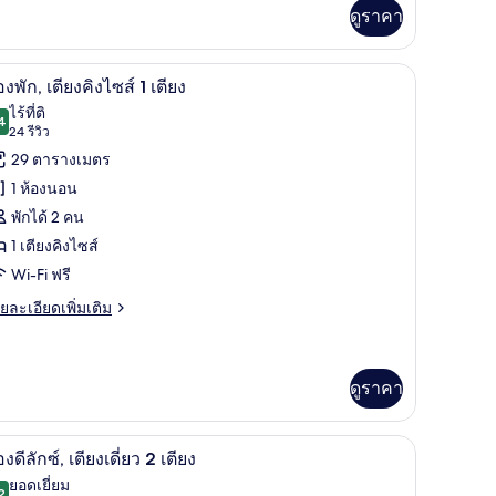
่ยว
ดูราคา
ียง,
ุปกรณ์
อง
บริเวณนั่งเล่น
,
มินิบาร์, ตู้นิรภัยในห้องพัก, โต๊ะทำงาน, พื้นที
ิด
่วย
6
องพัก, เตียงคิงไซส์ 1 เตียง
ียง
าพถ่าย
ไร้ที่ติ
าร
4
9.4 จาก 10
(24
24 รีวิว
ส์
้งหมด
คลื่อนไหว
รีวิว)
29 ตารางเมตร
อง
ยง,
1 ห้องนอน
ปกรณ์
อง
วย
พักได้ 2 คน
ร
ก,
1 เตียงคิงไซส์
ลื่อนไหว
ียง
Wi-Fi ฟรี
ง
ย
ยละเอียดเพิ่มเติม
เอียด
ส์
่ม
ิม
่ยว
ดูราคา
ียง
อง
บใช้แล็ปท็อป
ตียง | บริเวณนั่งเล่น
,
มินิบาร์, ตู้นิรภัยในห้องพัก, โต๊ะทำงาน, พื้นที
ิด
5
องดีลักซ์, เตียงเดี่ยว 2 เตียง
ียง
าพถ่าย
ยอดเยี่ยม
2