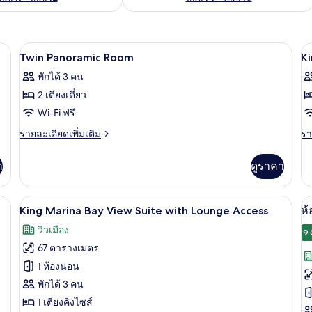
มินิบาร์, ตู้นิรภัยในห้องพัก, โต๊ะทำงาน,
เปิด
เป
6
Twin Panoramic Room
K
ภาพถ่าย
ภ
พักได้ 3 คน
ทั้งหมด
ทั
2 เตียงเดี่ยว
ของ
ข
Wi-Fi ฟรี
Twin
K
ราย
รา
รายละเอียดเพิ่มเติม
รา
Panoramic
H
ละเอียด
ละ
เพิ่ม
เพิ
Room
R
า
ดูราคา
เติม
เต
เกี่ยว
เกี
กับ
กับ
 | มินิบาร์, ตู้นิรภัยในห้องพัก, โต๊ะทำงาน, พื้นที่ทำงานแบบใช้แล็ปท็อป
King Marina Bay View Suite with Lounge
เปิด
เป
6
Twin
Ki
King Marina Bay View Suite with Lounge Access
ห้
Panoramic
Hi
ภาพถ่าย
ภ
วิวเมือง
Room
R
9.
ทั้งหมด
ทั
67 ตารางเมตร
ของ
ข
1 ห้องนอน
King
พักได้ 3 คน
ห้
Marina
1 เตียงคิงไซส์
ดี