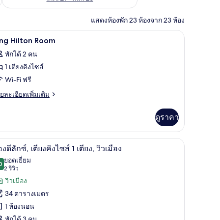
แสดงห้องพัก 23 ห้องจาก 23 ห้อง
 พื้นที่ทำงานแบบใช้แล็ปท็อป
มินิบาร์, ตู้นิรภัยในห้องพัก, โต๊ะทำงาน, พื้นที
ิด
6
ing Hilton Room
าพถ่าย
พักได้ 2 คน
้งหมด
1 เตียงคิงไซส์
อง
Wi-Fi ฟรี
ing
ย
ยละเอียดเพิ่มเติม
ilton
เอียด
่ม
oom
ดูราคา
ิม
่ยว
 Access | บริเวณนั่งเล่น
มินิบาร์, ตู้นิรภัยในห้องพัก, โต๊ะทำงาน, พื้นที
ิด
6
ng
องดีลักซ์, เตียงคิงไซส์ 1 เตียง, วิวเมือง
lton
าพถ่าย
ยอดเยี่ยม
oom
0
9.0 จาก 10
(2
2 รีวิว
้งหมด
รีวิว)
วิวเมือง
อง
34 ตารางเมตร
อง
1 ห้องนอน
พักได้ 3 คน