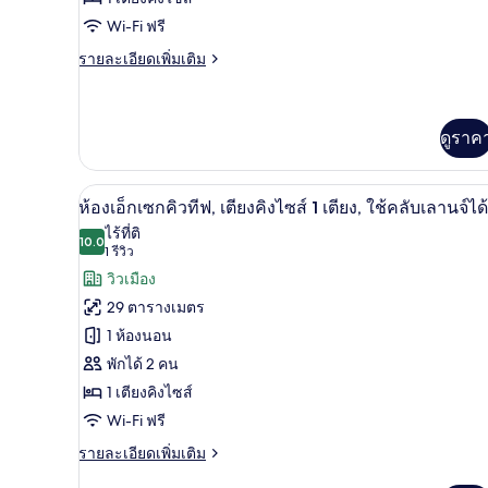
ลัก
Wi-Fi ฟรี
ซ์,
ราย
รายละเอียดเพิ่มเติม
ละเอียด
เตียง
เพิ่ม
คิง
เติม
เกี่ยว
ดูราค
ไซส์
กับ
1
ห้อง
ดี
ห้องเอ็กเซกคิวทีฟ, เตียงคิงไซส์ 
เปิด
เตียง
7
ห้องเอ็กเซกคิวทีฟ, เตียงคิงไซส์ 1 เตียง, ใช้คลับเลานจ์ได้
ลัก
ภาพถ่าย
ไร้ที่ติ
ซ์,
10.0
10.0 จาก 10
(1
1 รีวิว
เตียง
ทั้งหมด
คิง
รีวิว)
วิวเมือง
ของ
ไซส์
29 ตารางเมตร
1
ห้อง
เตียง
1 ห้องนอน
เอ็ก
พักได้ 2 คน
เซก
1 เตียงคิงไซส์
คิว
Wi-Fi ฟรี
ทีฟ,
ราย
รายละเอียดเพิ่มเติม
ละเอียด
เตียง