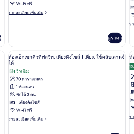
Bay
Wi-Fi ฟรี
ลั
View
ราย
รายละเอียดเพิ่มเติม
ซ์
Suite
ละเอียด
with
เต
เพิ่ม
รา
รา
Lounge
เติม
ละ
คิ
เกี่ยว
เพิ
Access
า
ดูราคา
กับ
เต
ไซ
King
เกี
1
Marina
กับ
1 เตียง, ใช้คลับเลานจ์ได้ | มินิบาร์, ตู้นิรภัยในห้องพัก, โต๊ะทำงาน, พื้นที่ทำงาน
บริเวณนั่งเล่น
เปิด
เป
Bay
8
เต
ห้
ห้องเอ็กเซกคิวทีฟสวีท, เตียงคิงไซส์ 1 เตียง, ใช้คลับเลานจ์
ห้
View
ดี
ภาพถ่าย
ภ
ได้
วิ
Suite
ลัก
10
ทั้งหมด
วิวเมือง
ทั
with
ซ์,
เม
Lounge
เต
70 ตารางเมตร
ของ
ข
Access
คิง
1 ห้องนอน
ไซ
ห้อง
ห้
1
พักได้ 3 คน
เอ็ก
พั
เตี
1 เตียงคิงไซส์
วิว
เซก
เต
เม
Wi-Fi ฟรี
คิว
คิ
รา
รา
ราย
รายละเอียดเพิ่มเติม
ละ
ทีฟ
ไซ
ละเอียด
เพิ
เพิ่ม
1
สวีท,
เต