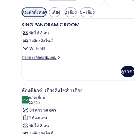
ตัว
ห้องพักทั้งหมด
1 เตียง
2 เตียง
3+ เตียง
กรอง
ล็อบบี้
เปิด
12
KING PANORAMIC ROOM
ที่
ภาพถ่าย
มี
พักได้ 3 คน
ทั้งหมด
ให้
1 เตียงคิงไซส์
ของ
สำหรับ
Wi-Fi ฟรี
ห้อง
KING
ราย
รายละเอียดเพิ่มเติม
PANORAMIC
ละเอียด
พัก
เพิ่ม
ROOM
ดูราค
เติม
เกี่ยว
กับ
ห้องดีลักซ์, เตียงคิงไซส์ 1 เตียง
เปิด
6
KING
ห้องดีลักซ์, เตียงคิงไซส์ 1 เตียง
PANORAMIC
ภาพถ่าย
ยอดเยี่ยม
ROOM
9.2
9.2 จาก 10
(22
22 รีวิว
ทั้งหมด
รีวิว)
34 ตารางเมตร
ของ
1 ห้องนอน
ห้อง
พักได้ 3 คน
ดี
1 เตียงคิงไซส์