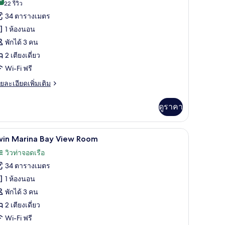
9.2 จาก 10
(22
22 รีวิว
ส์
้งหมด
รีวิว)
34 ตารางเมตร
อง
ียง
1 ห้องนอน
อง
พักได้ 3 คน
2 เตียงเดี่ยว
ก
Wi-Fi ฟรี
,
ย
ยละเอียดเพิ่มเติม
เอียด
ียง
่ม
ดูราคา
ี่ยว
ิม
่ยว
 พื้นที่ทำงานแบบใช้แล็ปท็อป
มินิบาร์, ตู้นิรภัยในห้องพัก, โต๊ะทำงาน, พื้นที
ิด
ียง
10
อง
win Marina Bay View Room
าพถ่าย
วิวท่าจอดเรือ
้งหมด
34 ตารางเมตร
ียง
อง
1 ห้องนอน
่ยว
win
พักได้ 3 คน
ียง
arina
2 เตียงเดี่ยว
ay
Wi-Fi ฟรี