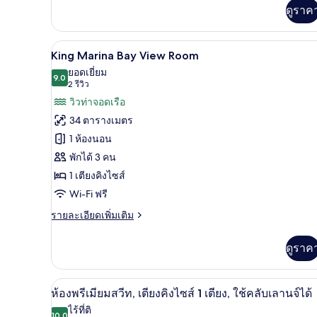
เพิ่ม
ดูราค
เติม
คิง
เกี่ยว
ไซส์
กับ
มินิบาร์, ตู้นิรภัยในห้องพัก, โต
เปิด
7
ห้อง
1
King Marina Bay View Room
เอ็ก
ภาพถ่าย
ยอดเยี่ยม
เตียง,
เซก
9.0
9.0 จาก 10
(2
2 รีวิว
ทั้งหมด
คิว
ใช้
รีวิว)
วิวท่าจอดเรือ
ทีฟ,
ของ
คลับ
เตียง
34 ตารางเมตร
King
คิง
เลา
1 ห้องนอน
ไซส์
Marina
นจ์
1
พักได้ 3 คน
Bay
เตียง,
ได้
1 เตียงคิงไซส์
View
ใช้
คลับ
Room
Wi-Fi ฟรี
เลา
ราย
รายละเอียดเพิ่มเติม
นจ์
ละเอียด
ได้
เพิ่ม
ดูราค
เติม
เกี่ยว
กับ
ห้องพรีเมียมสวีท, เตียงคิงไซส์ 1
เปิด
8
King
ห้องพรีเมียมสวีท, เตียงคิงไซส์ 1 เตียง, ใช้คลับเลานจ์ได้
Marina
ภาพถ่าย
ไร้ที่ติ
Bay
10.0