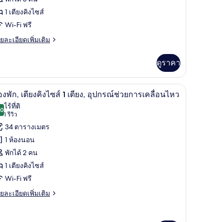
ก
1 เตียงคิงไซส์
,
Wi-Fi ฟรี
ียง
ย
ยละเอียดเพิ่มเติม
เอียด
ง
่ม
ดูราคา
ิม
ส์
่ยว
แบบใช้แล็ปท็อป
บริเวณนั่งเล่น
ิด
ียง,
5
อง
องพัก, เตียงคิงไซส์ 1 เตียง, อุปกรณ์ช่วยการเคลื่อนไหว
าพถ่าย
ไร้ที่ติ
ว
.0
10.0 จาก 10
(1
1 รีวิว
้งหมด
ือง
รีวิว)
34 ตารางเมตร
ียง
อง
1 ห้องนอน
ส์
อง
พักได้ 2 คน
ก,
ยง,
1 เตียงคิงไซส์
ียง
Wi-Fi ฟรี
ือง
ง
ย
ยละเอียดเพิ่มเติม
เอียด
ส์
่ม
ิม