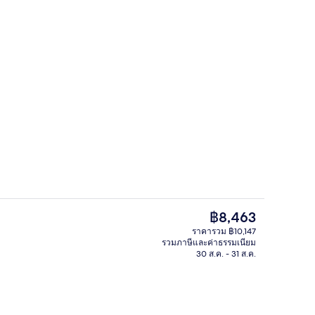
5 ห้องอาหาร, บริการอาหารเช้า อาหารก
ก
ราคา
฿8,463
ปัจจุบัน
ราคารวม ฿10,147
฿8,463
รวมภาษีและค่าธรรมเนียม
บริเวณภายนอก
30 ส.ค. - 31 ส.ค.