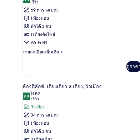
10.0 จาก 10
(1
1 รีวิว
ทั้งหมด
View
รีวิว)
69 ตารางเมตร
Room
ของ
1 ห้องนอน
ห้อง
พักได้ 3 คน
พรีเมียม
1 เตียงคิงไซส์
สวีท,
Wi-Fi ฟรี
เตียง
ราย
รายละเอียดเพิ่มเติม
ละเอียด
คิง
เพิ่ม
ดูราค
ไซส์
เติม
เกี่ยว
1
กับ
มินิบาร์, ตู้นิรภัยในห้องพัก, โต
เปิด
เตียง,
7
ห้อง
ห้องดีลักซ์, เตียงเดี่ยว 2 เตียง, วิวเมือง
พรีเมียม
ภาพถ่าย
ใช้
ไร้ที่ติ
สวี
9.8
9.8 จาก 10
(7
7 รีวิว
ทั้งหมด
คลับ
ท,
รีวิว)
วิวเมือง
เตียง
ของ
เลา
คิง
34 ตารางเมตร
ไซส์
ห้อง
นจ์
1 ห้องนอน
1
ดี
ได้
เตียง,
พักได้ 3 คน
ใช้
ลัก
2 เตียงเดี่ยว