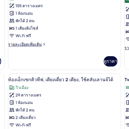
ไซ
ทั้งหมด
ทั
1
155 ตารางเมตร
1
ห้อง
ของ
ข
เต
1 ห้องนอน
นอน,
ใช้
ห้อง
พักได้ 2 คน
ห้
คลับ
1 เตียงคิงไซส์
เพรส
ดี
เลา
Wi-Fi ฟรี
นจ์
ซิ
ลั
ได้
ราย
รายละเอียดเพิ่มเติม
เดน
ซ์
รา
รา
ละเอียด
ละ
เชีย
เต
เพิ่ม
เพิ
เติม
า
ดูราคา
ล
เด
เต
เกี่ยว
เกี
กับ
2
สวีท,
กับ
ห้อง
๊ะทำงาน, พื้นที่ทำงานแบบใช้แล็ปท็อป
มินิบาร์, ตู้นิรภัยในห้องพัก, โต๊ะทำงาน,
เปิด
เป
เต
6
ห้
เตียง
ห้องเอ็กเซกคิวทีฟ, เตียงเดี่ยว 2 เตียง, ใช้คลับเลานจ์ได้
T
เพรส
ดี
ภาพถ่าย
ภ
ซิ
คิง
วิวเมือง
ลัก
เดน
ทั้งหมด
ทั
ซ์,
29 ตารางเมตร
ไซส์
เชีย
เต
ล
ของ
ข
1 ห้องนอน
1
เดี
สวี
T
2
ห้อง
พักได้ 2 คน
เตียง
ท,
เต
M
เตียง
2 เตียงเดี่ยว
เอ็ก
คิง
B
Wi-Fi ฟรี
เซก
ไซส์