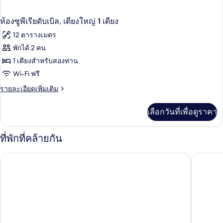
ห้องซูพีเรียดับเบิล, เตียงใหญ่ 1 เตียง
12 ตารางเมตร
พักได้ 2 คน
1 เตียงสำหรับสองท่าน
Wi-Fi ฟรี
ราย
รายละเอียดเพิ่มเติม
ละเอียด
เพิ่ม
เลือกวันที่เพื่อดูราคา
เติม
เกี่ยว
กับ
ที่พักที่คล้ายกัน
ห้อง
ซู
ไอบิส บัดเจ็ท สิงคโปร์ คริสตัล
ไอบิส บัดเ
พี
เรียดั
บเบิล,
เตียง
ใหญ่
1
เตียง