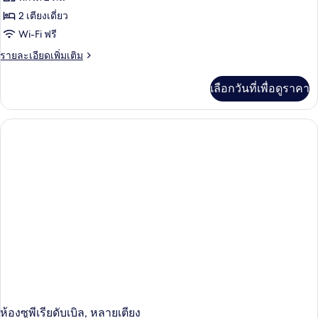
2 เตียงเดี่ยว
Wi-Fi ฟรี
ราย
รายละเอียดเพิ่มเติม
ละเอียด
เพิ่ม
เลือกวันที่เพื่อดูราคา
เติม
เกี่ยว
กับ
ห้อง
ซู
พี
เรีย,
เตียง
เดี่ยว
2
เตียง
ห้องซูพีเรียดับเบิล, หลายเตียง