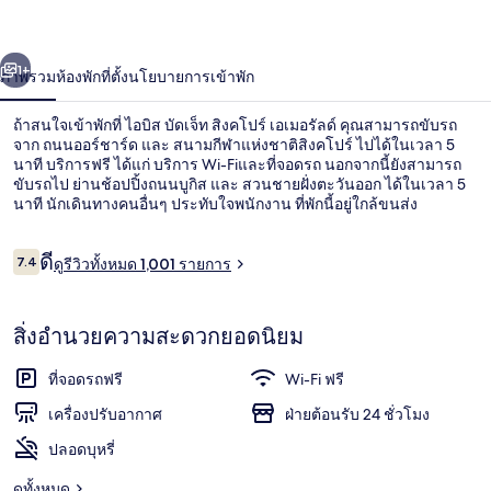
เจ็ท
่อน
ถัดไป
น้า
1+
ภาพรวม
ห้องพัก
ที่ตั้ง
นโยบายการเข้าพัก
สิงคโปร์
เอเมอรัลด์
ถ้าสนใจเข้าพักที่ ไอบิส บัดเจ็ท สิงคโปร์ เอเมอรัลด์ คุณสามารถขับรถ
จาก ถนนออร์ชาร์ด และ สนามกีฬาแห่งชาติสิงคโปร์ ไปได้ในเวลา 5
นาที บริการฟรี ได้แก่ บริการ Wi-Fiและที่จอดรถ นอกจากนี้ยังสามารถ
ขับรถไป ย่านช้อปปิ้งถนนบูกิส และ สวนชายฝั่งตะวันออก ได้ในเวลา 5
นาที นักเดินทางคนอื่นๆ ประทับใจพนักงาน ที่พักนี้อยู่ใกล้ขนส่ง
สาธารณะ: เดิน 9 นาทีถึง สถานี Kallang และ 13 นาทีถึง สถานี
Mountbatten
รีวิว
ดี
7.4
ดูรีวิวทั้งหมด 1,001 รายการ
7.4 จาก 10
อื่นๆ
สิ่งอำนวยความสะดวกยอดนิยม
ที่จอดรถฟรี
Wi-Fi ฟรี
เครื่องปรับอากาศ
ฝ่ายต้อนรับ 24 ชั่วโมง
ปลอดบุหรี่
ดูทั้งหมด