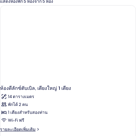
แสดงห้องพัก 5 ห้องจาก 5 ห้อง
ที่
มี
ให้
สำหรับ
ห้อง
พัก
ห้องดีลักซ์ดับเบิล, เตียงใหญ่ 1 เตียง
14 ตารางเมตร
พักได้ 2 คน
1 เตียงสำหรับสองท่าน
Wi-Fi ฟรี
ราย
รายละเอียดเพิ่มเติม
ละเอียด