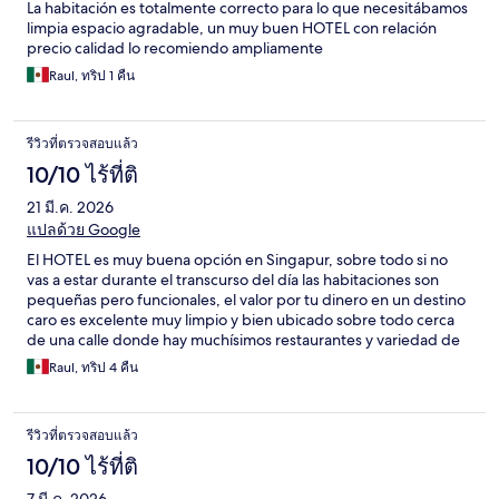
La habitación es totalmente correcto para lo que necesitábamos
limpia espacio agradable, un muy buen HOTEL con relación
precio calidad lo recomiendo ampliamente
Raul, ทริป 1 คืน
รีวิวที่ตรวจสอบแล้ว
10/10 ไร้ที่ติ
21 มี.ค. 2026
แปลด้วย Google
El HOTEL es muy buena opción en Singapur, sobre todo si no
vas a estar durante el transcurso del día las habitaciones son
pequeñas pero funcionales, el valor por tu dinero en un destino
caro es excelente muy limpio y bien ubicado sobre todo cerca
de una calle donde hay muchísimos restaurantes y variedad de
comida
Raul, ทริป 4 คืน
รีวิวที่ตรวจสอบแล้ว
10/10 ไร้ที่ติ