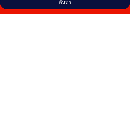
ค้นหา
คลัง
ภาพ
ไอ
บิส
บัด