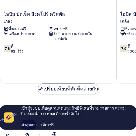
ไอ
ไอ
ไอบิส บัดเจ็ท สิงคโปร์ คริสตัล
ไอบิส บั
บิส
บิส
เกลัง
เกลัง
บัด
บัด
ที่จอดรถฟรี
Wi-Fi ฟรี
ที่จอด
เจ็ท
เจ็ท
เครื่องปรับอากาศ
สิ่งอำนวยความสะดวกใน
เครื่อ
สิงคโปร์
สิงคโปร์
การซักรีด
คริสตัล
รู
7.8
7.6
เก
ดี
บี้
ดี
7.8
7.6
จาก
จาก
ลัง
821 รีวิว
เก
1,000
10,
10,
ลัง
ดี,
ดี,
821
1,000
รีวิว
รีวิว
เปรียบเทียบที่พักที่คล้ายกัน
เข้าสู่ระบบเพื่อดูส่วนลดและสิทธิพิเศษที่ร่วมรายการ สะสม
รีวอร์ดเพื่อการท่องเที่ยวครั้งถัดไป
เข้าสู่ระบบ
สมัครฟรี