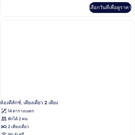
เพิ่ม
เลือกวันที่เพื่อดูราคา
เติม
เกี่ยว
กับ
ห้อง
ดี
ลัก
ซ์
ดับเบิล,
เตียง
ใหญ่
1
เตียง
ห้องดีลักซ์, เตียงเดี่ยว 2 เตียง
14 ตารางเมตร
พักได้ 2 คน
2 เตียงเดี่ยว
Wi-Fi ฟรี