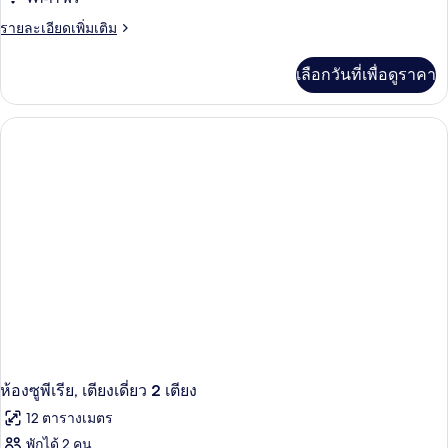
ราย
รายละเอียดเพิ่มเติม
ละเอียด
เพิ่ม
เลือกวันที่เพื่อดูราคา
เติม
เกี่ยว
กับ
ห้อง
ดี
ลัก
ซ์,
เตียง
เดี่ยว
2
เตียง
ห้องซูพีเรีย, เตียงเดี่ยว 2 เตียง
12 ตารางเมตร
พักได้ 2 คน