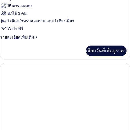
15 ตารางเมตร
พักได้ 3 คน
1 เตียงสำหรับสองท่าน และ 1 เตียงเดี่ยว
Wi-Fi ฟรี
ราย
รายละเอียดเพิ่มเติม
ละเอียด
เพิ่ม
เลือกวันที่เพื่อดูราคา
เติม
เกี่ยว
กับ
ห้อง
ซู
พี
เรียดั
บเบิล,
หลาย
เตียง