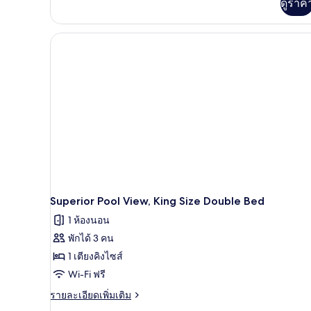
เกี่ยว
ดูราค
กับ
Nordic
Chongko
Double
Bed
Superior Pool View, King Size Double Bed
1 ห้องนอน
พักได้ 3 คน
1 เตียงคิงไซส์
Wi-Fi ฟรี
ราย
รายละเอียดเพิ่มเติม
ละเอียด