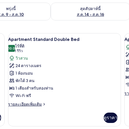
องพักว่างในพรุ่งนี้ ส.ค. 9 - ส.ค. 10
ตรวจสอบจำนวนห้องพักว่างในสุดสัปดาห์นี
พรุ่งนี้
สุดสัปดาห์นี้
.ค. 9 - ส.ค. 10
ส.ค. 14 - ส.ค. 16
 โต๊ะทำงาน, เตียงเสริม/เปล, Wi-Fi ฟรี
Apartment Standard Double Bed | โต๊ะ
เปิด
เป
5
Apartment Standard Double Bed
A
ภาพถ่าย
ภ
ไร้ที่ติ
10.0
10.0 จาก 10
(1
1 รีวิว
ทั้งหมด
ทั
รีวิว)
วิวสวน
ของ
ข
24 ตารางเมตร
Apartment
A
1 ห้องนอน
Standard
S
พักได้ 3 คน
Double
T
1 เตียงสำหรับสองท่าน
Bed
B
รา
รา
Wi-Fi ฟรี
ละ
เพิ
ราย
รายละเอียดเพิ่มเติม
เต
ละเอียด
เกี
เพิ่ม
า
ดูราคา
กับ
เติม
Ap
เกี่ยว