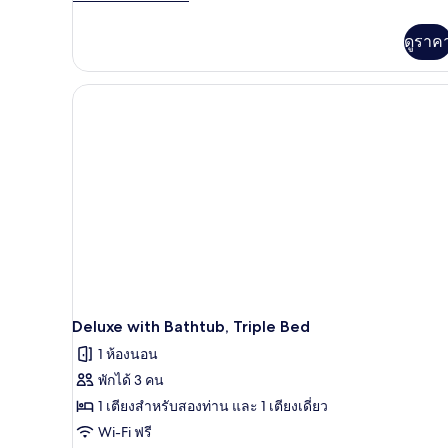
ละเอียด
เพิ่ม
ดูราค
เติม
เกี่ยว
กับ
Superior
Triple
Bed
Deluxe with Bathtub, Triple Bed
1 ห้องนอน
พักได้ 3 คน
1 เตียงสำหรับสองท่าน และ 1 เตียงเดี่ยว
Wi-Fi ฟรี