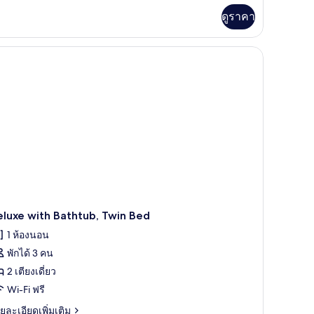
่ม
ดูราคา
ิม
่ยว
ะทำงาน, เตียงเสริม/เปล, Wi-Fi ฟรี
perior
in
ed
luxe with Bathtub, Twin Bed
1 ห้องนอน
พักได้ 3 คน
2 เตียงเดี่ยว
Wi-Fi ฟรี
ย
ยละเอียดเพิ่มเติม