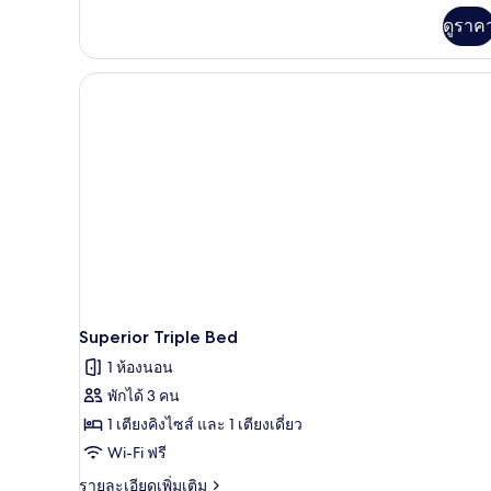
เพิ่ม
ดูราค
เติม
เกี่ยว
กับ
Superior
Pool
View,
King
Size
Double
Bed
Superior Triple Bed
1 ห้องนอน
พักได้ 3 คน
1 เตียงคิงไซส์ และ 1 เตียงเดี่ยว
Wi-Fi ฟรี
ราย
รายละเอียดเพิ่มเติม