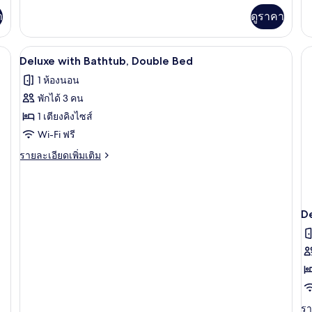
เพิ่ม
เพิ
า
ดูราคา
เติม
เต
เกี่ยว
เกี
กับ
กับ
Deluxe with Bathtub, Double Bed | โต๊
เปิด
1
Superior
Su
Deluxe with Bathtub, Double Bed
Double
Tw
ภาพถ่าย
1 ห้องนอน
Bed
B
ทั้งหมด
พักได้ 3 คน
ของ
1 เตียงคิงไซส์
Deluxe
Wi-Fi ฟรี
with
ราย
รายละเอียดเพิ่มเติม
Bathtub,
ละเอียด
เพิ่ม
Double
เติม
Bed
เกี่ยว
De
กับ
Deluxe
with
Bathtub,
Double
Bed
รา
รา