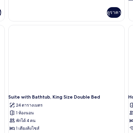
ละ
เพิ
า
ดูราคา
เต
เกี
กับ
De
wi
Ba
Tw
B
Suite with Bathtub, King Size Double Bed
H
24 ตารางเมตร
1 ห้องนอน
พักได้ 4 คน
1 เตียงคิงไซส์