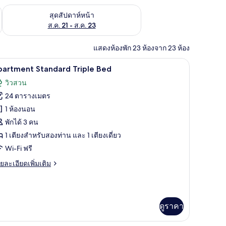
้ ส.ค. 14 - ส.ค. 16
ตรวจสอบจำนวนห้องพักว่างในสุดสัปดาห์หน้า ส.ค. 21 - ส.ค. 23
สุดสัปดาห์หน้า
ส.ค. 21 - ส.ค. 23
แสดงห้องพัก 23 ห้องจาก 23 ห้อง
ทำงาน, เตียงเสริม/เปล, Wi-Fi ฟรี
Apartment Standard Triple Bed | โต๊ะทำงาน, เต
ิด
6
partment Standard Triple Bed
าพถ่าย
วิวสวน
้งหมด
24 ตารางเมตร
อง
1 ห้องนอน
partment
พักได้ 3 คน
tandard
1 เตียงสำหรับสองท่าน และ 1 เตียงเดี่ยว
riple
Wi-Fi ฟรี
ed
ย
ยละเอียดเพิ่มเติม
เอียด
่ม
ิม
่ยว
ดูราคา
artment