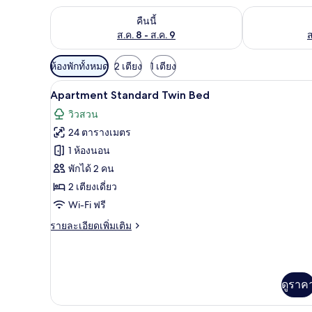
ตรวจสอบจำนวนห้องพักว่างในคืนนี้ ส.ค. 8 - ส.ค. 9
ตรวจสอบจำนวนห้
คืนนี้
ส.ค. 8 - ส.ค. 9
ส
ตัว
ห้องพักทั้งหมด
2 เตียง
1 เตียง
กรอง
Apartment Standard Twin Bed |
เปิด
4
Apartment Standard Twin Bed
ที่
ภาพถ่าย
มี
วิวสวน
ทั้งหมด
ให้
24 ตารางเมตร
ของ
สำหรับ
1 ห้องนอน
ห้อง
Apartment
พักได้ 2 คน
Standard
พัก
2 เตียงเดี่ยว
Twin
Wi-Fi ฟรี
Bed
ราย
รายละเอียดเพิ่มเติม
ละเอียด
เพิ่ม
เติม
เกี่ยว
ดูราค
กับ
Apartment