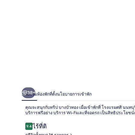
นนทบุรี
38+
ภาพรวม
ห้องพัก
ที่ตั้ง
นโยบายการเข้าพัก
คุณจะสนุกกับทริป บางบัวทอง เมื่อเข้าพักที่ โรงแรมศศิ นนทบุรี
บริการฟรีอย่าง บริการ Wi-Fiและที่จอดรถ เป็นสิทธิประโยชน์
รีวิว
ไร้ที่ติ
9.4
9.4 จาก 10
ดูรีวิวทั้งหมด 16 รายการ