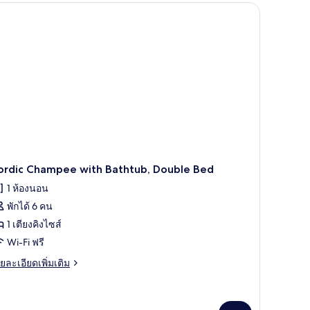
andard
iple
ed
ordic Champee with Bathtub, Double Bed
1 ห้องนอน
พักได้ 6 คน
1 เตียงคิงไซส์
Wi-Fi ฟรี
ย
ยละเอียดเพิ่มเติม
เอียด
่ม
ิม