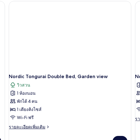
St
กับ
Tr
Apartment
B
Standard
Double
Bed
Nordic Tongurai Double Bed, Garden view
N
วิวสวน
1 ห้องนอน
พักได้ 4 คน
1 เตียงคิงไซส์
Wi-Fi ฟรี
รา
รา
ละ
ราย
รายละเอียดเพิ่มเติม
เพิ
ละเอียด
เต
เพิ่ม