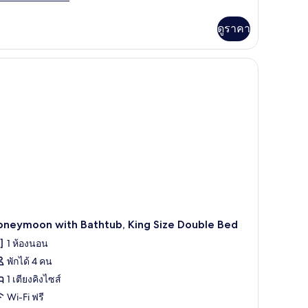
เอียด
่ม
ดูราคา
ิม
่ยว
luxe
th
thtub,
in
ed
oneymoon with Bathtub, King Size Double Bed
1 ห้องนอน
พักได้ 4 คน
1 เตียงคิงไซส์
Wi-Fi ฟรี