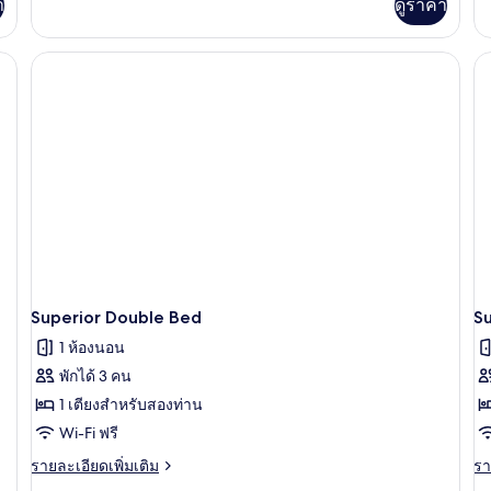
เกี
า
ดูราคา
เติม
กับ
เกี่ยว
No
กับ
C
Nordic
wi
Tongurai
Ba
Double
Do
Bed,
B
Garden
view
Superior Double Bed
S
1 ห้องนอน
พักได้ 3 คน
1 เตียงสำหรับสองท่าน
Wi-Fi ฟรี
ราย
รา
รายละเอียดเพิ่มเติม
รา
ละเอียด
ละ