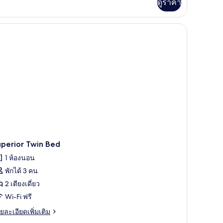
่ยว
ดูราคา
rdic
hampee
th
thtub,
uble
ed
uperior Twin Bed
1 ห้องนอน
พักได้ 3 คน
2 เตียงเดี่ยว
Wi-Fi ฟรี
ย
ยละเอียดเพิ่มเติม
เอียด