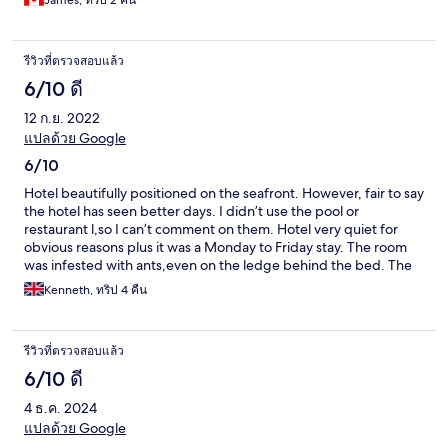
James, ทริป 2 คืน
รีวิวที่ตรวจสอบแล้ว
6/10 ดี
12 ก.ย. 2022
แปลด้วย Google
6/10
Hotel beautifully positioned on the seafront. However, fair to say
the hotel has seen better days. I didn’t use the pool or
restaurant l,so I can’t comment on them. Hotel very quiet for
obvious reasons plus it was a Monday to Friday stay. The room
was infested with ants,even on the ledge behind the bed. The
fridge was a bit dirty inside with a part used bottle of coke
Kenneth, ทริป 4 คืน
amongst the sellable items on offer. Room cleanliness poor.
Overall a 6/10 stay.
รีวิวที่ตรวจสอบแล้ว
6/10 ดี
4 ธ.ค. 2024
แปลด้วย Google