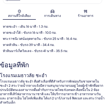
แผนที่
สถานที่ใกล้เคียง
การเดินทาง
ร้านอาหาร
หาดชะอำ
- เดิน 16 นาที
- 1.3 กม.
หาดชะอำใต้
- ขับรถ 16 นาที
- 10.0 กม.
พระราชนิเวศน์มฤคทายวัน
- ขับรถ 25 นาที
- 16.4 กม.
หาดหัวหิน
- ขับรถ 39 นาที
- 34.4 กม.
หัวหินมาร์เก็ตวิลเลจ
- ขับรถ 41 นาที
- 35.5 กม.
ข้อมูลที่พัก
โรงแรมเมธาวลัย ชะอำ
โรงแรมเมธาวลัย ชะอำ คือตัวเลือกที่ดีสำหรับการพักผ่อนริมชายหาดใน
ชะอำ 2 สระว่ายน้ำกลางแจ้งมีความสนุกมากมายรออยู่ โดยผู้เข้าพักที่อยาก
ปรนนิบัติตนเองสามารถดื่มด่ำกับการนวดไทย Komein คือหนึ่งใน 2 ห้อง
อาหารที่เสิร์ฟอาหารนานาชาติ และให้บริการอาหารเช้า อาหารกลางวัน
และ อาหารเย็น ไฮไลท์เพิ่มเติม ได้แก่ 2 บาร์/เลานจ์ ฟิตเนส และสระว่ายน้ำ
สำหรับเด็ก