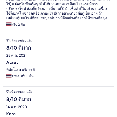
ไว้) แต่พอไปพักจริงๆ ก็ไ่ม่ได้เก่าเลยนะ เหมือนโรงแรมมีการ
ปรับปรุงใหม่ ห้องก็กว้างมาก ที่นอนก็ดี ผ้าเช็ดตัวก็ไม่เก่านะ เครื่อง
ใช้ก็ปกติไม่ชำรุดหรือเก่าอะไร มีเก่าอย่างเดียวคือตู้เย็น ฮ่าๆ ถ้า
เปลี่ยนตู้เย็นใหม่คือจะสมบูรณ์มาก มีอีกอย่างที่อยากให้ระวังคือ ยุง
เยอะมาก อย่าเผลอเปิดประตูระเบียงทิ้งไว้เชียว ส่วนสระว่ายน้ำคือดี
ทริป 2 คืน
ลูกชอบมาก ทำเลโรงแรมก็ดี ข้ามถนนสองเลขไปก็เจอหาดทราย
เลย สะดวกดี อีกอย่างคือลิฟท์ที่มีสองตัวแต่ปิดใช้งานหนึ่งตัว ทำให้
ต้องรอแป๊บนึง แต่ก็ไม่ได้ถือว่าเป็นปัญหาใหญ่อะไร พนักงานให้
รีวิวที่ตรวจสอบแล้ว
บริการดี อาหารเช้าวันเสาร์เยอะกว่าวันศุกร์นะ สงสัยจะขึ้นอยู่กับ
วันและจำนวนแขกเข้าพักด้วย(มั้ง) แต่ก็ไม่ถึงกับแย่อะไร ครั้งหน้าก็
8/10 ดีมาก
อาจไปพักที่นี่อีกค่ะ
28 ต.ค. 2021
Atasit
ที่พักโอเค บริการดี
Atasit, ทริป 1 คืน
รีวิวที่ตรวจสอบแล้ว
8/10 ดีมาก
14 ต.ค. 2020
Kero