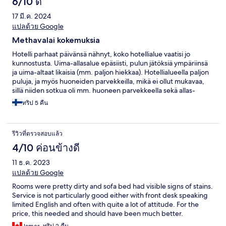
6/10 ดี
17 มี.ค. 2024
แปลด้วย Google
Methavalai kokemuksia
Hotelli parhaat päivänsä nähnyt, koko hotellialue vaatisi jo
kunnostusta. Uima-allasalue epäsiisti, pulun jätöksiä ympäriinsä
ja uima-altaat likaisia (mm. paljon hiekkaa). Hotellialueella paljon
puluja, ja myös huoneiden parvekkeilla, mikä ei ollut mukavaa,
sillä niiden sotkua oli mm. huoneen parvekkeella sekä allas-
alueella.
ทริป 5 คืน
รีวิวที่ตรวจสอบแล้ว
4/10 ค่อนข้างดี
11 ธ.ค. 2023
แปลด้วย Google
Rooms were pretty dirty and sofa bed had visible signs of stains.
Service is not particularly good either with front desk speaking
limited English and often with quite a lot of attitude. For the
price, this needed and should have been much better.