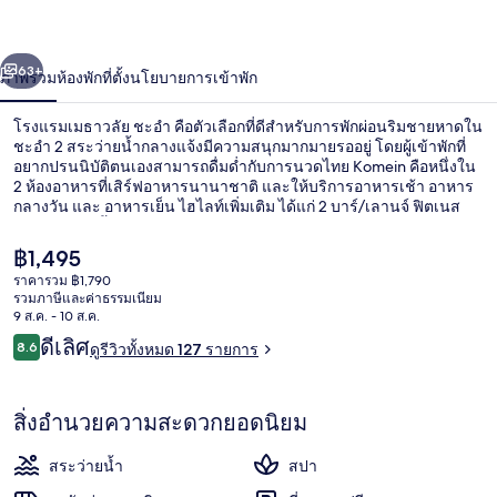
ชะอำ
่อน
ถัดไป
น้า
63+
ภาพรวม
ห้องพัก
ที่ตั้ง
นโยบายการเข้าพัก
โรงแรมเมธาวลัย ชะอำ คือตัวเลือกที่ดีสำหรับการพักผ่อนริมชายหาดใน
ชะอำ 2 สระว่ายน้ำกลางแจ้งมีความสนุกมากมายรออยู่ โดยผู้เข้าพักที่
อยากปรนนิบัติตนเองสามารถดื่มด่ำกับการนวดไทย Komein คือหนึ่งใน
2 ห้องอาหารที่เสิร์ฟอาหารนานาชาติ และให้บริการอาหารเช้า อาหาร
กลางวัน และ อาหารเย็น ไฮไลท์เพิ่มเติม ได้แก่ 2 บาร์/เลานจ์ ฟิตเนส
และสระว่ายน้ำสำหรับเด็ก
ราคา
฿1,495
ปัจจุบัน
ราคารวม ฿1,790
฿1,495
รวมภาษีและค่าธรรมเนียม
2 สระว่ายน้ำกลางแจ้ง
9 ส.ค. - 10 ส.ค.
รีวิว
ดีเลิศ
8.6
ดูรีวิวทั้งหมด 127 รายการ
8.6 จาก 10
สิ่งอำนวยความสะดวกยอดนิยม
สระว่ายน้ำ
สปา