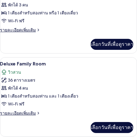
ของ
พักได้ 3 คน
ห้อง
1 เตียงสำหรับสองท่าน หรือ 1 เตียงเดี่ยว
Wi-Fi ฟรี
ดี
ราย
รายละเอียดเพิ่มเติม
ลัก
ละเอียด
ซ์
เพิ่ม
เลือกวันที่เพื่อดูราคา
เติม
เกี่ยว
กับ
Deluxe Family Room | มินิบาร์, ตู้นิรภั
เปิด
7
ห้อง
Deluxe Family Room
ดี
ภาพถ่าย
วิวสวน
ลัก
ทั้งหมด
ซ์
36 ตารางเมตร
ของ
พักได้ 4 คน
Deluxe
1 เตียงสำหรับสองท่าน และ 1 เตียงเดี่ยว
Family
Wi-Fi ฟรี
Room
ราย
รายละเอียดเพิ่มเติม
ละเอียด
เพิ่ม
เลือกวันที่เพื่อดูราคา
เติม
เกี่ยว