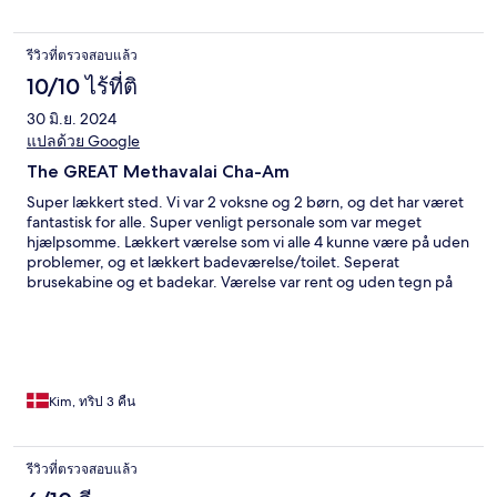
toeristen. Het ontbijtbuffet is op dat moment ook uitgebreider
dan op een doordeweekse dag.
รีวิวที่ตรวจสอบแล้ว
10/10 ไร้ที่ติ
30 มิ.ย. 2024
แปลด้วย Google
The GREAT Methavalai Cha-Am
Super lækkert sted. Vi var 2 voksne og 2 børn, og det har været
fantastisk for alle. Super venligt personale som var meget
hjælpsomme. Lækkert værelse som vi alle 4 kunne være på uden
problemer, og et lækkert badeværelse/toilet. Seperat
brusekabine og et badekar. Værelse var rent og uden tegn på
dårlig vedligehold. Vi have bestilt med morgenbuffet som var
super. En blanding af mange ting til enhver smag. Ligger lige
ved siden af stranden, som er ren og uden sten.
Kim, ทริป 3 คืน
รีวิวที่ตรวจสอบแล้ว