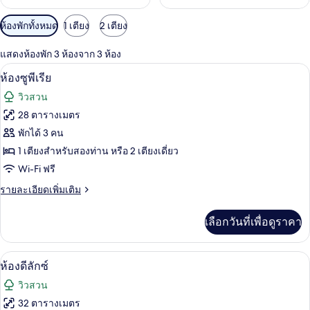
ตัว
ห้องพักทั้งหมด
1 เตียง
2 เตียง
กรอง
แสดงห้องพัก 3 ห้องจาก 3 ห้อง
ที่
ห้องซูพีเรีย | มินิบาร์, ตู้นิรภัยในห้องพ
เปิด
มี
4
ห้องซูพีเรีย
ให้
ภาพถ่าย
วิวสวน
สำหรับ
ทั้งหมด
28 ตารางเมตร
ห้อง
ของ
พักได้ 3 คน
พัก
ห้อง
1 เตียงสำหรับสองท่าน หรือ 2 เตียงเดี่ยว
Wi-Fi ฟรี
ซู
ราย
รายละเอียดเพิ่มเติม
พี
ละเอียด
เรีย
เพิ่ม
เลือกวันที่เพื่อดูราคา
เติม
เกี่ยว
กับ
ห้องดีลักซ์ | มินิบาร์, ตู้นิรภัยในห้องพั
เปิด
7
ห้อง
ห้องดีลักซ์
ซู
ภาพถ่าย
วิวสวน
พี
ทั้งหมด
เรีย
32 ตารางเมตร