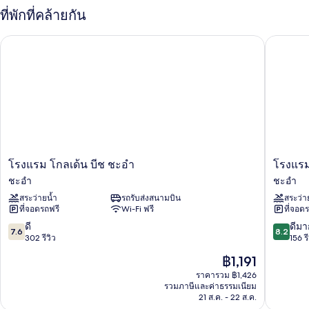
กับ
ที่พักที่คล้ายกัน
Deluxe
Family
โรงแรม โกลเด้น บีช ชะอำ
โรงแรมล
Room
โรงแรม
โรง
โรงแรม โกลเด้น บีช ชะอำ
โรงแร
โกลเด้น
แร
ชะอำ
ชะอำ
บีช
มล
สระว่ายน้ำ
รถรับส่งสนามบิน
สระว่า
ชะอำ
อง
ที่จอดรถฟรี
Wi-Fi ฟรี
ที่จอด
ชะอำ
บีช
ชะอำ
7.6
8.2
ดี
ดีมา
7.6
8.2
ชะอำ
จาก
จาก
302 รีวิว
156 รี
10,
10,
ราคา
฿1,191
ดี,
ดี
ปัจจุบัน
302
มาก,
ราคารวม ฿1,426
คือ
รวมภาษีและค่าธรรมเนียม
รีวิว
156
฿1,191
21 ส.ค. - 22 ส.ค.
รีวิว