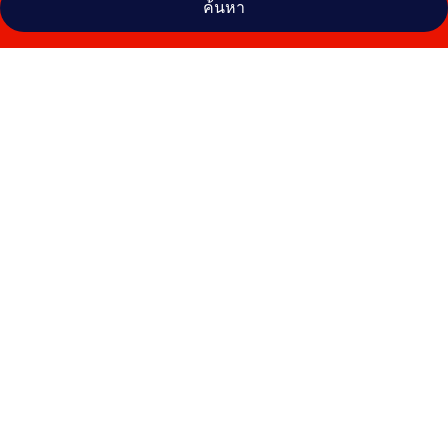
ค้นหา
คลัง
ภาพ
โรงแรม
เมธา
วลัย