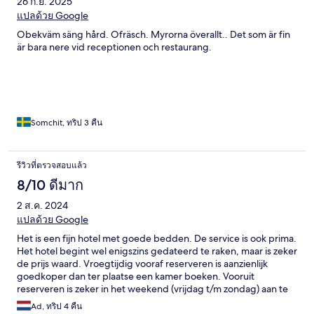
26 ก.ย. 2025
แปลด้วย Google
Obekväm säng hård. Ofräsch. Myrorna överallt.. Det som är fin
är bara nere vid receptionen och restaurang.
Somchit, ทริป 3 คืน
รีวิวที่ตรวจสอบแล้ว
8/10 ดีมาก
2 ส.ค. 2024
แปลด้วย Google
Het is een fijn hotel met goede bedden. De service is ook prima.
Het hotel begint wel enigszins gedateerd te raken, maar is zeker
de prijs waard. Vroegtijdig vooraf reserveren is aanzienlijk
goedkoper dan ter plaatse een kamer boeken. Vooruit
reserveren is zeker in het weekend (vrijdag t/m zondag) aan te
raden omdat het hotel dan volstroomt met met name Thaise
Ad, ทริป 4 คืน