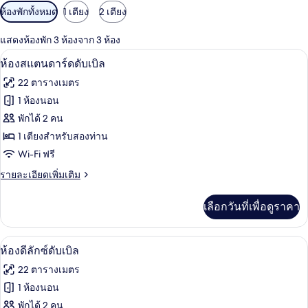
ตัว
ห้องพักทั้งหมด
1 เตียง
2 เตียง
กรอง
แสดงห้องพัก 3 ห้องจาก 3 ห้อง
ที่
ห้องสแตนดาร์ดดับเบิล | เตียงเสริม/เปล, 
เปิด
มี
6
ห้องสแตนดาร์ดดับเบิล
ให้
ภาพถ่าย
22 ตารางเมตร
สำหรับ
ทั้งหมด
1 ห้องนอน
ห้อง
ของ
พักได้ 2 คน
พัก
ห้อง
1 เตียงสำหรับสองท่าน
Wi-Fi ฟรี
สแตนดาร์ด
ราย
รายละเอียดเพิ่มเติม
ดับเบิล
ละเอียด
เพิ่ม
เลือกวันที่เพื่อดูราคา
เติม
เกี่ยว
กับ
เตียงเสริม/เปล, Wi-Fi ฟรี, ผ้าปูที่นอน
เปิด
6
ห้อง
ห้องดีลักซ์ดับเบิล
สแตนดาร์ด
ภาพถ่าย
22 ตารางเมตร
ดับเบิล
ทั้งหมด
1 ห้องนอน
ของ
พักได้ 2 คน