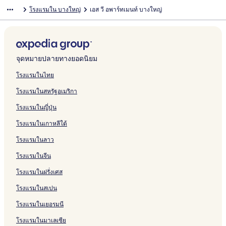
T
s
l
d
L
B
s
a
n
t
l
a
G
บ
รั
ห
สำ
น
า
ฐ
ร
ต
า
ม
โรงแรมใน บางใหญ่
เอส วี อพาร์ทเมนท์ บางใหญ่
i
s
e
a
B
t
a
h
i
R
r
M
บ
รั
ห
สำ
น
า
ฐ
ร
ต
า
w
H
n
n
a
e
k
o
q
e
a
o
S
บ
รั
ห
สำ
น
า
ฐ
ร
ต
a
o
c
g
n
R
o
n
u
s
n
2
t
M
บ
รั
ห
สำ
น
า
ฐ
ร
n
t
e
k
g
e
r
g
e
o
d
S
8
a
S
บ
รั
ห
สำ
น
า
ฐ
o
e
B
o
y
s
n
P
A
r
R
t
8
l
a
T
บ
รั
ห
สำ
น
า
n
l
a
k
a
i
i
o
p
t
i
y
R
e
b
h
T
บ
รั
ห
สำ
น
จุดหมายปลายทางยอดนิยม
B
B
n
n
i
d
n
o
a
H
c
l
e
e
a
e
h
T
บ
รั
ห
สำ
a
a
g
o
H
e
l
r
o
h
i
s
w
i
P
a
h
S
บ
รั
ห
โรงแรมในไทย
n
n
b
i
o
n
V
t
t
m
s
i
a
d
a
i
e
a
M
บ
รั
โรงแรมในสหรัฐอเมริกา
g
g
u
H
t
c
i
m
e
o
h
d
n
e
r
h
R
k
a
O
บ
k
K
a
o
e
e
l
e
l
n
e
a
e
k
o
i
s
r
y
S
โรงแรมในญี่ปุ่น
o
r
t
t
l
H
l
n
d
n
H
R
B
m
c
i
a
o
a
k
u
h
e
o
a
t
S
c
o
e
a
e
h
a
y
7
s
โรงแรมในเกาหลีใต้
a
o
l
t
t
e
t
s
n
R
R
m
a
5
i
i
n
e
y
e
i
g
e
a
L
R
4
N
โรงแรมในลาว
N
g
l
l
l
d
y
s
t
a
e
6
o
o
i
&
e
a
o
c
k
s
6
n
โรงแรมในจีน
n
s
R
n
i
r
h
e
i
1
t
โรงแรมในฝรั่งเศส
t
h
e
c
R
t
a
s
d
3
h
h
C
s
e
e
p
i
e
C
a
โรงแรมในสเปน
a
o
o
s
r
d
n
o
b
b
n
r
i
u
e
c
i
u
โรงแรมในเยอรมนี
u
v
t
d
e
R
e
n
r
r
e
e
k
e
s
i
โรงแรมในมาเลเซีย