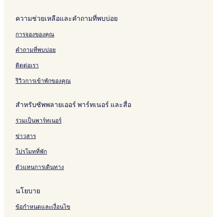
i
n
n
H
s
B
H
t
c
o
o
a
o
ความช่วยเหลือและคำถามที่พบบ่อย
i
e
t
r
n
t
o
e
t
g
e
การจองของคุณ
n
l
Y
l
H
&
a
คำถามที่พบบ่อย
o
R
i
t
e
H
ติดต่อเรา
e
s
o
l
i
t
รีวิวการเข้าพักของคุณ
d
e
e
l
สำหรับซัพพลายเออร์ พาร์ทเนอร์ และสื่อ
n
c
ร่วมเป็นพาร์ทเนอร์
e
ข่าวสาร
โปรโมทที่พัก
ตัวแทนการเดินทาง
นโยบาย
ข้อกำหนดและเงื่อนไข