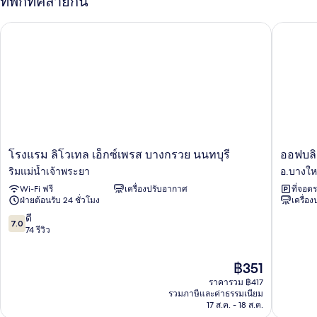
ที่พักที่คล้ายกัน
ห้อง
ดี
โรงแรม ลิโวเทล เอ็กซ์เพรส บางกรวย นนทบุรี
ออฟบลิค 
ลัก
ซ์
ทวิ
น
โรงแรม
ออฟ
โรงแรม ลิโวเทล เอ็กซ์เพรส บางกรวย นนทบุรี
ออฟบลิ
ลิ
บลิค
ริมแม่น้ำเจ้าพระยา
อ.บางให
โว
อ
Wi-Fi ฟรี
เครื่องปรับอากาศ
ที่จอด
เทล
พาร์
ฝ่ายต้อนรับ 24 ชั่วโมง
เครื่อ
เอ็กซ์เพรส
ท
บางกรวย
เม
7.0
ดี
7.0
นนทบุรี
นท์
จาก
74 รีวิว
ริม
อ.บางให
10,
แม่น้ำ
ดี,
ราคา
฿351
เจ้าพระยา
74
ปัจจุบัน
รีวิว
ราคารวม ฿417
คือ
รวมภาษีและค่าธรรมเนียม
฿351
17 ส.ค. - 18 ส.ค.