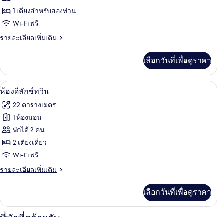
ห้อง
1 เตียงสำหรับสองท่าน
Wi-Fi ฟรี
ดี
ราย
รายละเอียดเพิ่มเติม
ลัก
ละเอียด
ซ์
เพิ่ม
เลือกวันที่เพื่อดูราคา
เติม
ดับเบิล
เกี่ยว
กับ
สิ่งอำนวยความสะดวกในห้องพัก
เปิด
4
ห้อง
ห้องดีลักซ์ทวิน
ดี
ภาพถ่าย
22 ตารางเมตร
ลัก
ทั้งหมด
ซ์
1 ห้องนอน
ดับเบิล
ของ
พักได้ 2 คน
ห้อง
2 เตียงเดี่ยว
Wi-Fi ฟรี
ดี
ราย
รายละเอียดเพิ่มเติม
ลัก
ละเอียด
ซ์
เพิ่ม
เลือกวันที่เพื่อดูราคา
เติม
ทวิน
เกี่ยว
กับ