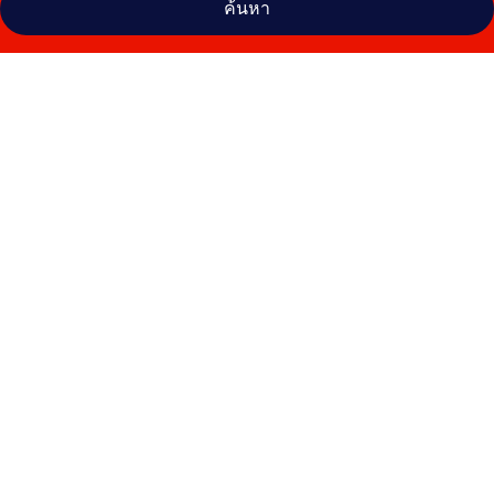
ค้นหา
คลัง
ภาพ
เอส
วี
อ