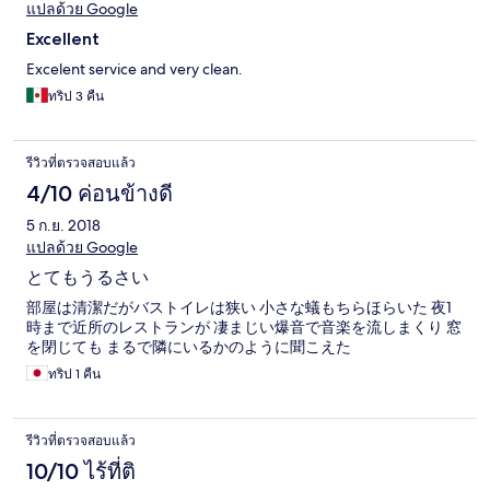
แปลด้วย Google
Excellent
Excelent service and very clean.
ทริป 3 คืน
รีวิวที่ตรวจสอบแล้ว
4/10 ค่อนข้างดี
5 ก.ย. 2018
แปลด้วย Google
とてもうるさい
部屋は清潔だがバストイレは狭い 小さな蟻もちらほらいた 夜1
時まで近所のレストランが 凄まじい爆音で音楽を流しまくり 窓
を閉じても まるで隣にいるかのように聞こえた
ทริป 1 คืน
รีวิวที่ตรวจสอบแล้ว
10/10 ไร้ที่ติ