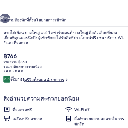
พาร์
่อน
ถัดไป
น้า
15+
ภาพรวม
ห้องพัก
ที่ตั้ง
นโยบายการเข้าพัก
ท
เม
หากไปเยือน บางใหญ่ เอส วี อพาร์ทเมนท์ บางใหญ่ คือตัวเลือกที่ยอด
เยี่ยมที่คุณควรนึกถึง ผู้เข้าพักจะได้รับสิทธิประโยชน์ฟรี เช่น บริการ Wi-
นท์
Fiและที่จอดรถ
บางใหญ่
ราคา
฿766
ปัจจุบัน
ราคารวม ฿850
฿766
รวมภาษีและค่าธรรมเนียม
7 ส.ค. - 8 ส.ค.
รีวิว
ดีมาก
8.0
ดูรีวิวทั้งหมด 4 รายการ
ด้านหน้าที่พัก
8.0 จาก 10
สิ่งอำนวยความสะดวกยอดนิยม
ที่จอดรถฟรี
Wi-Fi ฟรี
เครื่องปรับอากาศ
สิ่งอำนวยความสะดวกในการ
ซักรีด