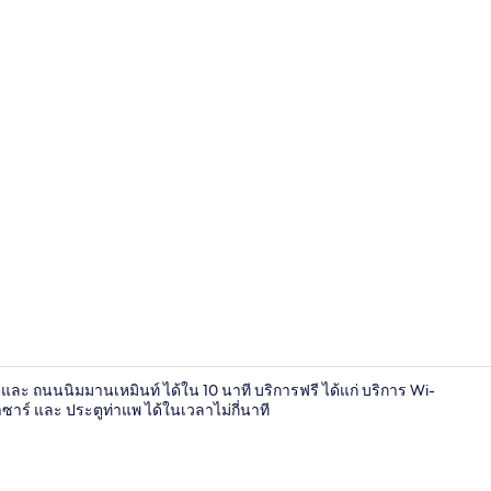
ร้านอาหาร
และ ถนนนิมมานเหมินท์ ได้ใน 10 นาที บริการฟรี ได้แก่ บริการ Wi-
าร์ และ ประตูท่าแพ ได้ในเวลาไม่กี่นาที
โต๊ะทำงาน, ผ