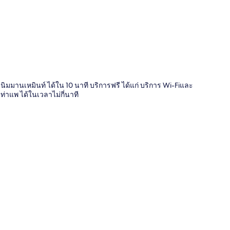
ี่
มมานเหมินท์ ได้ใน 10 นาที บริการฟรี ได้แก่ บริการ Wi-Fiและ
่าแพ ได้ในเวลาไม่กี่นาที