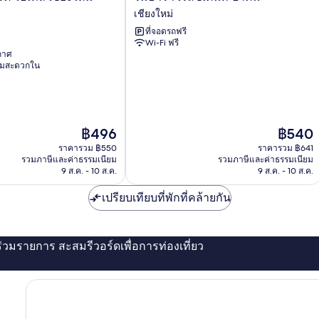
ธารา
เชียงใหม่
เรส
ที่จอดรถฟรี
ซิ
Wi-Fi ฟรี
เดน
ากาศ
ท์
ามสะดวกใน
ป่า
ตัน
เชียงใหม่
ราคา
ราคา
฿496
฿540
ปัจจุบัน
ปัจจุบัน
ราคารวม ฿550
ราคารวม ฿641
คือ
คือ
รวมภาษีและค่าธรรมเนียม
รวมภาษีและค่าธรรมเนียม
฿496
฿540
9 ส.ค. - 10 ส.ค.
9 ส.ค. - 10 ส.ค.
เปรียบเทียบที่พักที่คล้ายกัน
่ร่วมรายการ สะสมรีวอร์ดเพื่อการท่องเที่ยว