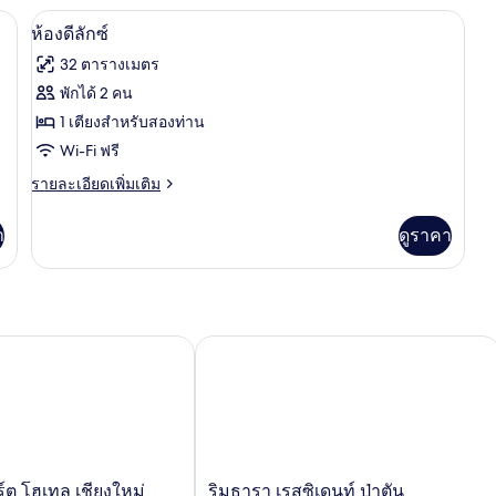
i ฟรี
โต๊ะทำงาน, ผ้าม่านกันแสง, Wi-Fi ฟรี
เปิด
10
ห้องดีลักซ์
ภาพถ่าย
32 ตารางเมตร
ทั้งหมด
พักได้ 2 คน
ของ
1 เตียงสำหรับสองท่าน
ห้อง
Wi-Fi ฟรี
ดี
ราย
รายละเอียดเพิ่มเติม
ละเอียด
ลัก
เพิ่ม
า
ดูราคา
เติม
ซ์
เกี่ยว
กับ
ห้อง
ดี
ลัก
ต โฮเทล เชียงใหม่
ริมธารา เรสซิเดนท์ ป่าตัน
ซ์
ริม
์ต โฮเทล เชียงใหม่
ริมธารา เรสซิเดนท์ ป่าตัน