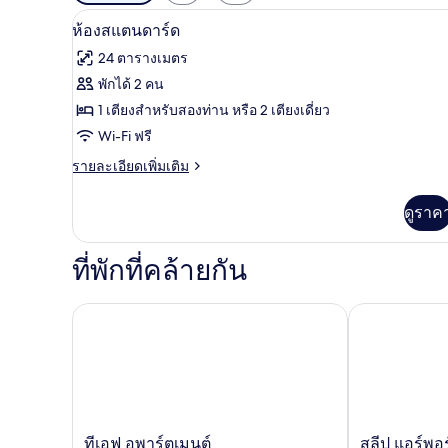
กรอง
โต๊ะทำงาน, ผ้าม่านกันแสง, Wi-F
เปิด
10
ห้องสแตนดาร์ด
ที่
ภาพถ่าย
มี
24 ตารางเมตร
ทั้งหมด
ให้
พักได้ 2 คน
ของ
สำหรับ
1 เตียงสำหรับสองท่าน หรือ 2 เตียงเดี่ยว
ห้อง
ห้อง
Wi-Fi ฟรี
พัก
สแตนดาร์ด
ราย
รายละเอียดเพิ่มเติม
ละเอียด
เพิ่ม
ดูราค
เติม
เกี่ยว
กับ
ที่พักที่คล้ายกัน
ห้อง
สแตนดาร์ด
ทีเอฟ อพาร์ตเมนต์
สลีป แอร์พอร์
ที
สลีป
ทีเอฟ อพาร์ตเมนต์
สลีป แอร์พอร