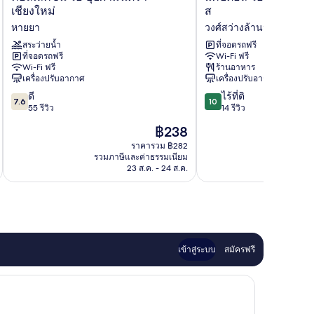
คชั่น
ปิ
เชียงใหม่
ส
โอ
ตอล
หายยา
วงศ์สว่างล้านนาวิลล์
บุปผา
โอ
มน
สระว่ายน้ำ
75422
ที่จอดรถฟรี
ที่จอดรถฟรี
Wi-Fi ฟรี
ตรา
มิล
Wi-Fi ฟรี
ร้านอาหาร
เชียงใหม่
เลียน
เครื่องปรับอากาศ
เครื่องปรับอากาศ
หาย
พิล
7.6
10.0
ยา
ดี
โลว์
ไร้ที่ติ
7.6
10
จาก
จาก
55 รีวิว
ส
14 รีวิว
10,
10,
วงศ์สว่าง
ราคา
฿238
ดี,
ไร้
ล้าน
ปัจจุบัน
55
ที่
ราคารวม ฿282
นา
คือ
รวมภาษีและค่าธรรมเนียม
รวมภาษ
รีวิว
ติ,
วิ
฿238
23 ส.ค. - 24 ส.ค.
14
ลล์
รีวิว
เข้าสู่ระบบ
สมัครฟรี