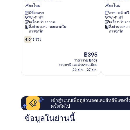
เอฟ
แอร์
เชียงใหม่
เชียงใหม่
อพาร์ตเมนต์
พอร์ต
มีที่จอดรถ
อาหารเช้าฟรี
เชียงใหม่
โฮ
Wi-Fi ฟรี
Wi-Fi ฟรี
เทล
เครื่องปรับอากาศ
เครื่องปรับอ
เชียงใหม่
สิ่งอำนวยความสะดวกใน
สิ่งอำนวยคว
เชียงใหม่
การซักรีด
การซักรีด
4.0
4.0
13 รีวิว
จาก
10,
ราคา
฿395
13
ปัจจุบัน
รีวิว
ราคารวม ฿469
คือ
รวมภาษีและค่าธรรมเนียม
฿395
26 ส.ค. - 27 ส.ค.
เข้าสู่ระบบเพื่อดูส่วนลดและสิทธิพิเศษที
ครั้งถัดไป
ข้อมูลในย่านนี้