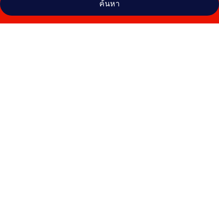
ค้นหา
คลัง
ภาพ
โชค
ทวี
สมาย