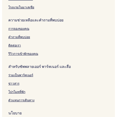
a
a
h
d
i
i
l
e
l
e
i
n
i
a
g
a
e
H
r
C
N
โรงแรมในมาเลเซีย
g
e
e
n
r
o
R
h
i
M
t
g
H
m
e
i
m
ความช่วยเหลือและคำถามที่พบบ่อย
a
H
M
o
e
s
a
m
i
o
a
t
o
n
a
การจองของคุณ
t
i
e
r
g
n
e
-
l
t
M
J
คำถามที่พบบ่อย
l
A
a
o
d
i
u
ติดต่อเรา
u
r
l
n
รีวิวการเข้าพักของคุณ
t
e
s
y
สำหรับซัพพลายเออร์ พาร์ทเนอร์ และสื่อ
O
h
n
u
ร่วมเป็นพาร์ทเนอร์
l
b
y
ข่าวสาร
โปรโมทที่พัก
ตัวแทนการเดินทาง
นโยบาย