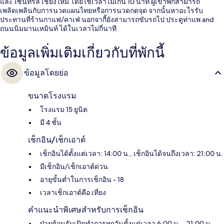
และ เซ็นทรัล เชียงใหม่ โดยใช้เวลาไม่เกิน 10 นาที ผู้เข้าพักสามารถ
เพลิดเพลินกับการนวดแผนไทยหรือการนวดกดจุด จากนั้นหาอะไรรับ
ประทานที่ร้านกาแฟ/คาเฟ่ นอกจากี้ยังสามารถขับรถไป ประตูท่าแพ and
ถนนนิมมานเหมินท์ ได้ในเวลาไม่กี่นาที
ข้อมูลเพิ่มเติมเกี่ยวกับที่พักนี้
ข้อมูลโดยย่อ
ขนาดโรงแรม
โรงแรม 15 ยูนิต
มี 4 ชั้น
เช็กอิน/เช็กเอาต์
เช็กอินได้ตั้งแต่เวลา: 14:00 น., เช็กอินได้จนถึงเวลา: 21:00 น.
มีเช็กอิน/เช็กเอาต์ด่วน
อายุขั้นต่ำในการเช็กอิน - 18
เวลาเช็กเอาต์คือ เที่ยง
คำแนะนำพิเศษสำหรับการเช็กอิน
ฝ่ายต้อนรับเปิดทำการทุกวันตั้งแต่เวลา 6:00 น. - 21:00 น.