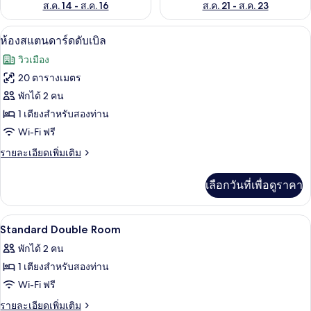
ส.ค. 14 - ส.ค. 16
ส.ค. 21 - ส.ค. 23
ห้องสแตนดาร์ดดับเบิล | 1 ห้องนอน, โต๊
เปิด
8
ห้องสแตนดาร์ดดับเบิล
ภาพถ่าย
วิวเมือง
ทั้งหมด
20 ตารางเมตร
ของ
พักได้ 2 คน
ห้อง
1 เตียงสำหรับสองท่าน
Wi-Fi ฟรี
สแตนดาร์ด
ราย
รายละเอียดเพิ่มเติม
ดับเบิล
ละเอียด
เพิ่ม
เลือกวันที่เพื่อดูราคา
เติม
เกี่ยว
กับ
1 ห้องนอน, โต๊ะทำงาน, Wi-Fi ฟรี
เปิด
14
ห้อง
Standard Double Room
สแตนดาร์ด
ภาพถ่าย
พักได้ 2 คน
ดับเบิล
ทั้งหมด
1 เตียงสำหรับสองท่าน
ของ
Wi-Fi ฟรี
Standard
ราย
รายละเอียดเพิ่มเติม