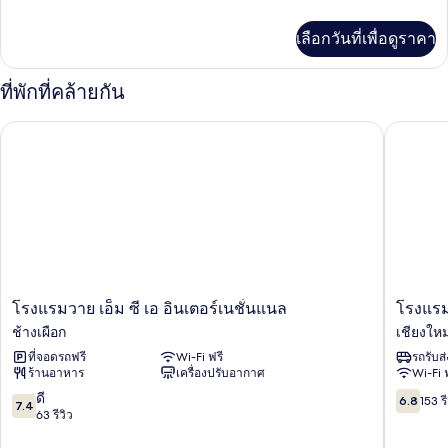
Double
ละเอียด
เพิ่ม
Room
เลือกวันที่เพื่อดูราคา
เติม
เกี่ยว
กับ
ที่พักที่คล้ายกัน
Standard
Double
โรงแรมวาย เอ็ม ซี เอ อินเตอร์เนชั่นแนล
โรงแรมแท
Room
โรงแรม
โรงแรม
โรงแรมวาย เอ็ม ซี เอ อินเตอร์เนชั่นแนล
โรงแรม
วาย
แทรเวล
ช้างเผือก
เชียงใหม
เอ็ม
เลอ
ที่จอดรถฟรี
Wi-Fi ฟรี
รถรับส
ซี
ร์
ร้านอาหาร
เครื่องปรับอากาศ
Wi-Fi 
เอ
อินน์
อินเตอร์
เชียงใหม
7.4
6.8
ดี
6.8
153 รี
7.4
เนชั่นแนล
จาก
จาก
63 รีวิว
ช้าง
10,
10,