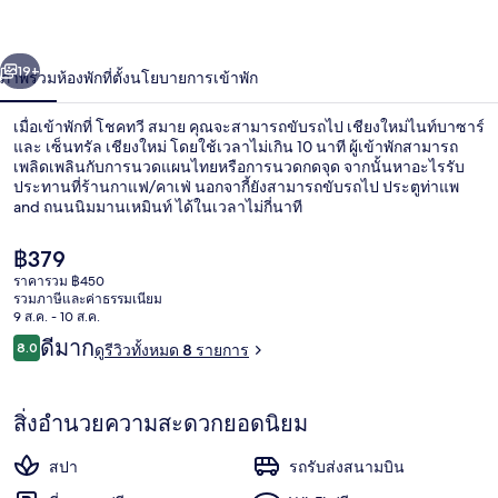
่อน
ถัดไป
น้า
19+
ภาพรวม
ห้องพัก
ที่ตั้ง
นโยบายการเข้าพัก
เมื่อเข้าพักที่ โชคทวี สมาย คุณจะสามารถขับรถไป เชียงใหม่ไนท์บาซาร์
และ เซ็นทรัล เชียงใหม่ โดยใช้เวลาไม่เกิน 10 นาที ผู้เข้าพักสามารถ
เพลิดเพลินกับการนวดแผนไทยหรือการนวดกดจุด จากนั้นหาอะไรรับ
ประทานที่ร้านกาแฟ/คาเฟ่ นอกจากี้ยังสามารถขับรถไป ประตูท่าแพ
and ถนนนิมมานเหมินท์ ได้ในเวลาไม่กี่นาที
ราคา
฿379
ปัจจุบัน
ราคารวม ฿450
฿379
รวมภาษีและค่าธรรมเนียม
ล็อบบี้เลานจ์
9 ส.ค. - 10 ส.ค.
รีวิว
ดีมาก
8.0
ดูรีวิวทั้งหมด 8 รายการ
8.0 จาก 10
สิ่งอำนวยความสะดวกยอดนิยม
สปา
รถรับส่งสนามบิน