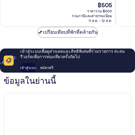
เผือก
ดี,
153
ราคา
฿505
63
รีวิว
ปัจจุบัน
ราคารวม ฿600
รีวิว
คือ
รวมภาษีและค่าธรรมเนียม
฿505
11 ส.ค. - 12 ส.ค.
เปรียบเทียบที่พักที่คล้ายกัน
เข้าสู่ระบบเพื่อดูส่วนลดและสิทธิพิเศษที่ร่วมรายการ สะสม
รีวอร์ดเพื่อการท่องเที่ยวครั้งถัดไป
เข้าสู่ระบบ
สมัครฟรี
ข้อมูลในย่านนี้