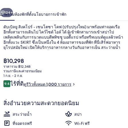
-
่อน
ถัดไป
น้า
เซน
124+
ภาพรวม
ห้องพัก
ที่ตั้ง
นโยบายการเข้าพัก
โตซา
ดับเบิลยู สิงคโปร์ - เซนโตซา โคฟ (ปรับปรุงใหม่) มาพร้อมท่าจอดเรือ
อีกทั้งสามารถเดินไป ไคว์ไซด์ ไอล์ ได้ ผู้เข้าพักสามารถเข้าสปาไป
โคฟ
เพลิดเพลินกับการนวดแบบดีพทิชชู บอดี้แรป หรือทรีทเมนท์ดูแลผิวหน้า
อีกทั้งแวะ SKIRT ซึ่งเป็นหนึ่งใน 4 ห้องอาหารของที่พัก ที่นี่เสิร์ฟอาหาร
(ปรับปรุง
ยุโรปสมัยใหม่ เปิดให้บริการอาหารกลางวันกับอาหารเย็น สระว่ายน้ำ
กลางแจ้ง บาร์ริมสระว่ายน้ำ และเฮลท์คลับ 24 ชั่วโมงคือไฮไลท์เพิ่มเติม
ใหม่)
ในโรงแรมสุดหรูแห่งนี้ นักเดินทางต่างมอบคำชมเชยเกี่ยวกับพนักงาน
ราคา
฿10,298
และสภาพที่พัก
ปัจจุบัน
ราคารวม ฿12,348
฿10,298
รวมภาษีและค่าธรรมเนียม
สระว่ายน้ำกลางแจ้ง, คาบาน่าฟรี, เก้าอ
1 ก.ย. - 2 ก.ย.
รีวิว
ไร้ที่ติ
9.4
ดูรีวิวทั้งหมด 1,000 รายการ
9.4 จาก 10
สิ่งอำนวยความสะดวกยอดนิยม
สระว่ายน้ำ
สปา
ที่จอดรถฟรี
Wi-Fi ฟรี