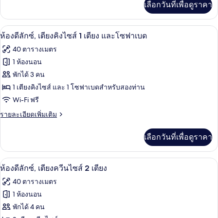
เลือกวันที่เพื่อดูราคา
เติม
เชีย
เกี่ยว
ล
กับ
ห้องดีลักซ์, เตียงคิงไซส์ 1 เตียง และโซ
เปิด
7
ห้อง
ห้องดีลักซ์, เตียงคิงไซส์ 1 เตียง และโซฟาเบด
สวีท,
เพรส
ภาพถ่าย
40 ตารางเมตร
ซิ
1
ทั้งหมด
เดน
1 ห้องนอน
ห้อง
เชีย
ของ
พักได้ 3 คน
ล
นอน
สวี
ห้อง
1 เตียงคิงไซส์ และ 1 โซฟาเบดสำหรับสองท่าน
ท,
Wi-Fi ฟรี
ดี
1
ห้อง
ราย
รายละเอียดเพิ่มเติม
ลัก
นอน
ละเอียด
ซ์,
เพิ่ม
เลือกวันที่เพื่อดูราคา
เติม
เตียง
เกี่ยว
คิง
กับ
วิวจากห้องพัก
เปิด
7
ห้อง
ห้องดีลักซ์, เตียงควีนไซส์ 2 เตียง
ไซส์
ดี
ภาพถ่าย
40 ตารางเมตร
ลัก
1
ทั้งหมด
ซ์,
1 ห้องนอน
เตียง
เตียง
ของ
พักได้ 4 คน
คิง
และ