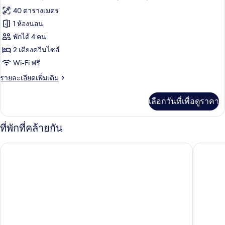
พรีเมียร์,
ภาพถ่าย
40 ตารางเมตร
และ
เตียง
ทั้งหมด
คิง
1 ห้องนอน
โซฟา
ไซส์
ของ
พักได้ 4 คน
1
เบด
เตียง
ห้อง
2 เตียงควีนไซส์
และ
Wi-Fi ฟรี
พรีเมียร์,
โซฟา
เบด
ราย
รายละเอียดเพิ่มเติม
เตียง
ละเอียด
ควีน
เพิ่ม
เลือกวันที่เพื่อดูราคา
เติม
ไซส์
เกี่ยว
2
กับ
ที่พักที่คล้ายกัน
ห้อง
เตียง,
พรีเมียร์,
โรงแรมวิลเลจ เซนโตซา บาย ฟาร์อีสต์ ฮอสปิทาลิตี้
แชงกรี-ล
ระเบียง,
เตียง
ควีน
วิว
ไซส์
2
สระ
เตียง,
ว่าย
ระเบียง,
วิว
น้ำ
สระ
ว่าย