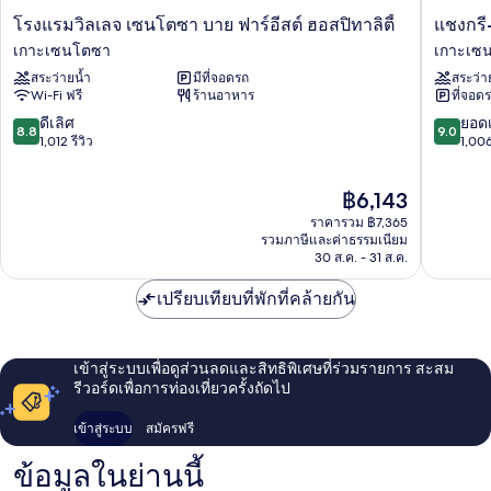
น้ำ
โรง
แช
โรงแรมวิลเลจ เซนโตซา บาย ฟาร์อีสต์ ฮอสปิทาลิตี้
แชงกรี
แรม
งกรี-
เกาะเซนโตซา
เกาะเซ
วิลเลจ
ลา
สระว่ายน้ำ
มีที่จอดรถ
สระว่า
เซน
ราซา
Wi-Fi ฟรี
ร้านอาหาร
ที่จอด
โตซา
เซน
บาย
โตซา
8.8
9.0
ดีเลิศ
ยอดเ
8.8
9.0
ฟาร์
สิงคโปร์
จาก
จาก
1,012 รีวิว
1,006
อีส
เกาะ
10,
10,
ต์
เซน
ดี
ยอด
ราคา
฿6,143
ฮอส
โตซา
เลิศ,
เยี่ยม,
ปัจจุบัน
ปิ
1,012
1,006
ราคารวม ฿7,365
คือ
ทา
รีวิว
รีวิว
รวมภาษีและค่าธรรมเนียม
฿6,143
ลิ
30 ส.ค. - 31 ส.ค.
ตี้
เกาะ
เปรียบเทียบที่พักที่คล้ายกัน
เซน
โตซา
เข้าสู่ระบบเพื่อดูส่วนลดและสิทธิพิเศษที่ร่วมรายการ สะสม
รีวอร์ดเพื่อการท่องเที่ยวครั้งถัดไป
เข้าสู่ระบบ
สมัครฟรี
ข้อมูลในย่านนี้