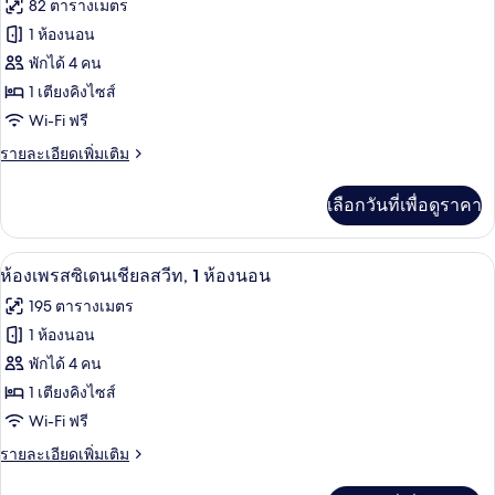
1
82 ตารางเมตร
ท,
Bedroom)
ทั้งหมด
1
1 ห้องนอน
ห้อง
ของ
พักได้ 4 คน
นอน,
ระเบียง
ห้อง
1 เตียงคิงไซส์
(Supreme,
Wi-Fi ฟรี
สวีท,
1
Bedroom)
1
ราย
รายละเอียดเพิ่มเติม
ละเอียด
ห้อง
เพิ่ม
เลือกวันที่เพื่อดูราคา
เติม
นอน
เกี่ยว
(Away,
กับ
ห้องเพรสซิเดนเชียลสวีท, 1 ห้องนอน | ห้อง
เปิด
1
6
ห้อง
ห้องเพรสซิเดนเชียลสวีท, 1 ห้องนอน
สวี
Bedroom,
ภาพถ่าย
195 ตารางเมตร
ท,
Super,
ทั้งหมด
1
1 ห้องนอน
Terrace,)
ห้อง
ของ
พักได้ 4 คน
นอน
(Away,
ห้อง
1 เตียงคิงไซส์
1
Wi-Fi ฟรี
เพรส
Bedroom,
Super,
ราย
รายละเอียดเพิ่มเติม
ซิ
Terrace,)
ละเอียด
เดน
เพิ่ม