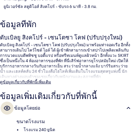
ยูนิเวอร์ซัล สตูดิโอส์ สิงคโปร์
- ขับรถ 6 นาที
- 3.8 กม.
ข้อมูลที่พัก
ดับเบิลยู สิงคโปร์ - เซนโตซา โคฟ (ปรับปรุงใหม่)
ดับเบิลยู สิงคโปร์ - เซนโตซา โคฟ (ปรับปรุงใหม่) มาพร้อมท่าจอดเรือ อีกทั้ง
สามารถเดินไป ไคว์ไซด์ ไอล์ ได้ ผู้เข้าพักสามารถเข้าสปาไปเพลิดเพลินกับ
การนวดแบบดีพทิชชู บอดี้แรป หรือทรีทเมนท์ดูแลผิวหน้า อีกทั้งแวะ SKIRT
ซึ่งเป็นหนึ่งใน 4 ห้องอาหารของที่พัก ที่นี่เสิร์ฟอาหารยุโรปสมัยใหม่ เปิดให้
บริการอาหารกลางวันกับอาหารเย็น สระว่ายน้ำกลางแจ้ง บาร์ริมสระว่าย
น้ำ และเฮลท์คลับ 24 ชั่วโมงคือไฮไลท์เพิ่มเติมในโรงแรมสุดหรูแห่งนี้ นัก
เดินทางต่างมอบคำชมเชยเกี่ยวกับพนักงานและสภาพที่พัก
ดูข้อมูลเกี่ยวกับที่พักนี้เพิ่มเติม
ข้อมูลเพิ่มเติมเกี่ยวกับที่พักนี้
ข้อมูลโดยย่อ
ขนาดโรงแรม
โรงแรม 240 ยูนิต