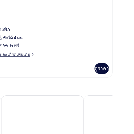
องพัก
พักได้ 4 คน
Wi-Fi ฟรี
ย
ยละเอียดเพิ่มเติม
เอียด
่ม
ดูราคา
ิม
่ยว
อง
โรงแรมซาชา
เมอร์เคียว ปารีส มงต์มา