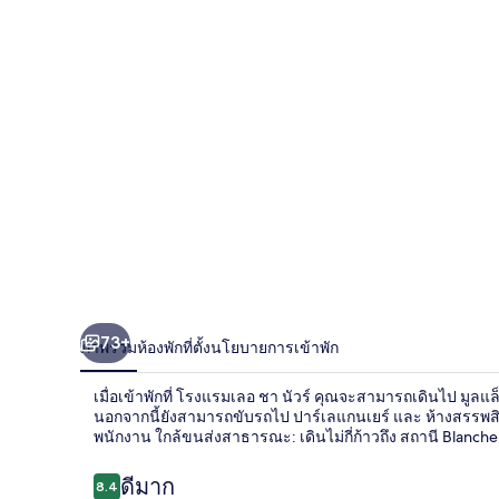
ชา
นัว
ร์
73+
ภาพรวม
ห้องพัก
ที่ตั้ง
นโยบายการเข้าพัก
เมื่อเข้าพักที่ โรงแรมเลอ ชา นัวร์ คุณจะสามารถเดินไป มูลแ
นอกจากนี้ยังสามารถขับรถไป ปาร์เลแกนเยร์ และ ห้างสรรพสิน
พนักงาน ใกล้ขนส่งสาธารณะ: เดินไม่กี่ก้าวถึง สถานี Blanche 
รีวิว
ดีมาก
8.4
8.4 จาก 10