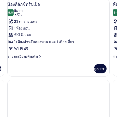
้องเก็บเสียง, เตารีด/โต๊ะรีดผ้า
สแตนดาร์ด
ห้องดีลักซ์ทริปเปิล | ตู้นิรภัยในห้องพัก,
เปิด
เป
ท
6
ห้องดีลักซ์ทริปเปิล
ห้
ดับเบิล
(P
ภาพถ่าย
ภ
ดีมาก
หรือ
8.0
8.
8.0 จาก 10
(16
16 รีวิว
ทวิ
ทั้งหมด
ทั
น
รีวิว)
23 ตารางเมตร
ของ
ข
1 ห้องนอน
ห้อง
ห้
พักได้ 3 คน
ดี
ซู
1 เตียงสำหรับสองท่าน และ 1 เตียงเดี่ยว
ลัก
พี
Wi-Fi ฟรี
ซ์
เร
ราย
รา
รายละเอียดเพิ่มเติม
รา
ละเอียด
ละ
ทริปเปิล
บเ
เพิ่ม
เพิ
า
ดูราคา
หร
เติม
เต
เกี่ยว
เกี
ท
กับ
กับ
ห้อง
ห้
ดี
ซู
ลัก
พี
ซ์
เรี
ทริปเปิล
บเ
หร
ทวิ