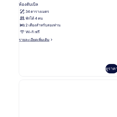
ตู้นิรภัยในห้องพัก, โต๊ะทำงาน, ห
เปิด
12
ห้อง
ห้องดับเบิล
ซิงเกิล
ภาพถ่าย
34 ตารางเมตร
ทั้งหมด
พักได้ 4 คน
ของ
2 เตียงสำหรับสองท่าน
ห้อง
Wi-Fi ฟรี
ดับเบิล
ราย
รายละเอียดเพิ่มเติม
ละเอียด
เพิ่ม
เติม
เกี่ยว
กับ
ห้อง
ดูราค
ดับเบิล