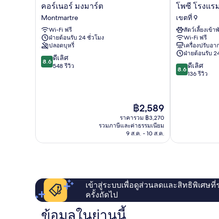
คอร์
โพซี
คอร์เนอร์ มงมาร์ต
โพซี โรงแรม
เนอ
โรงแรม
Montmartre
เขตที่ 9
ร์
บาย
Wi-Fi ฟรี
สัตว์เลี้ยงเข้าพ
ม
แฮปปี้
ฝ่ายต้อนรับ 24 ชั่วโมง
Wi-Fi ฟรี
งมาร์ต
คัล
ปลอดบุหรี่
เครื่องปรับอ
Montmartre
เจอร์
ฝ่ายต้อนรับ 24
8.6
ดีเลิศ
เขต
8.6
8.6
ดีเลิศ
จาก
548 รีวิว
ที่
8.6
จาก
136 รีวิว
10,
9
10,
ดี
ดี
เลิศ,
เลิศ,
548
ราคา
฿2,589
136
รีวิว
ปัจจุบัน
รีวิว
ราคารวม ฿3,270
คือ
รวมภาษีและค่าธรรมเนียม
฿2,589
9 ส.ค. - 10 ส.ค.
เข้าสู่ระบบเพื่อดูส่วนลดและสิทธิพิเศษที
ครั้งถัดไป
ข้อมูลในย่านนี้