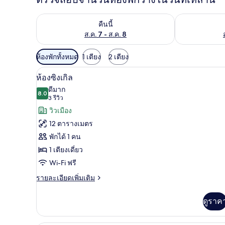
ตรวจสอบจำนวนห้องพักว่างในคืนนี้ ส.ค. 7 - ส.ค. 8
ตรวจสอบจำนวนห้
คืนนี้
ส.ค. 7 - ส.ค. 8
ตัว
ห้องพักทั้งหมด
1 เตียง
2 เตียง
กรอง
ตู้นิรภัยในห้องพัก, โต๊ะทำงาน, ห
เปิด
5
ห้องซิงเกิล
ที่
ภาพถ่าย
ดีมาก
มี
8.0
8.0 จาก 10
(3
3 รีวิว
ทั้งหมด
ให้
รีวิว)
วิวเมือง
ของ
สำหรับ
12 ตารางเมตร
ห้อง
ห้อง
พักได้ 1 คน
พัก
ซิงเกิล
1 เตียงเดี่ยว
Wi-Fi ฟรี
ราย
รายละเอียดเพิ่มเติม
ละเอียด
เพิ่ม
ดูราค
เติม
เกี่ยว
กับ