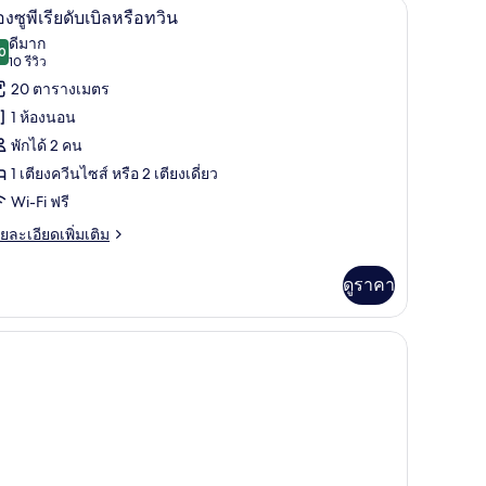
 โต๊ะทำงาน, ห้องเก็บเสียง, เตารีด/โต๊ะรีดผ้า
ห้องซูพีเรียดับเบิลหรือทวิน | ตู้นิรภัยในห้องพัก,
ิด
6
องซูพีเรียดับเบิลหรือทวิน
restige)
าพถ่าย
ดีมาก
0
8.0 จาก 10
(10
10 รีวิว
้งหมด
รีวิว)
20 ตารางเมตร
อง
1 ห้องนอน
อง
พักได้ 2 คน
1 เตียงควีนไซส์ หรือ 2 เตียงเดี่ยว
Wi-Fi ฟรี
ียดั
ย
ยละเอียดเพิ่มเติม
เอียด
บิล
่ม
ดูราคา
ือ
ิม
่ยว
วิน
อง
ยดั
บิล
ือ