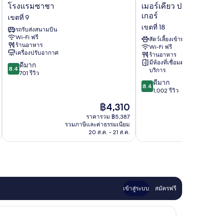
โรงแรม
เม
โรงแรมซาชา
เมอร์เคียว ปารีส มงต์
ซาชา
อร์
เกอร์
เขตที่ 9
เขต
เคียว
เขตที่ 18
รถรับส่งสนามบิน
ที่
ปารีส
Wi-Fi ฟรี
9
มงต์
สัตว์เลี้ยงเข้าพักได้
ร้านอาหาร
Wi-Fi ฟรี
มาตร์
เครื่องปรับอากาศ
ร้านอาหาร
ซา
มีห้องที่เชื่อมต่อกันให้
8.4
ดีมาก
เคร
8.4
บริการ
จาก
701 รีวิว
เกอร์
10,
8.4
ดีมาก
เขต
8.4
ดี
จาก
1,002 รีวิว
ที่
มาก,
10,
18
ราคา
฿4,310
701
ดี
ปัจจุบัน
รีวิว
มาก,
ราคารวม ฿5,387
คือ
รวมภาษีและค่าธรรมเนียม
รวมภาษ
1,002
฿4,310
20 ส.ค. - 21 ส.ค.
รีวิว
เข้าสู่ระบบ
สมัครฟรี