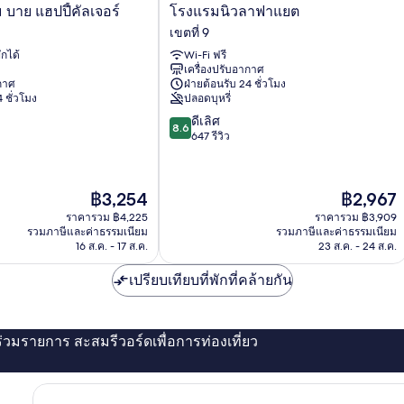
โรง
 บาย แฮปปี้คัลเจอร์
โรงแรมนิวลาฟาแยต
แร
เขตที่ 9
มนิว
ักได้
Wi-Fi ฟรี
ลา
เครื่องปรับอากาศ
ฟาแยต
ากาศ
ฝ่ายต้อนรับ 24 ชั่วโมง
เขต
 ชั่วโมง
ปลอดบุหรี่
ที่
8.6
ดีเลิศ
9
8.6
จาก
647 รีวิว
10,
ดี
เลิศ,
ราคา
ราคา
฿3,254
฿2,967
647
ปัจจุบัน
ปัจจุบัน
รีวิว
ราคารวม ฿4,225
ราคารวม ฿3,909
คือ
คือ
รวมภาษีและค่าธรรมเนียม
รวมภาษีและค่าธรรมเนียม
฿3,254
฿2,967
16 ส.ค. - 17 ส.ค.
23 ส.ค. - 24 ส.ค.
เปรียบเทียบที่พักที่คล้ายกัน
่ร่วมรายการ สะสมรีวอร์ดเพื่อการท่องเที่ยว