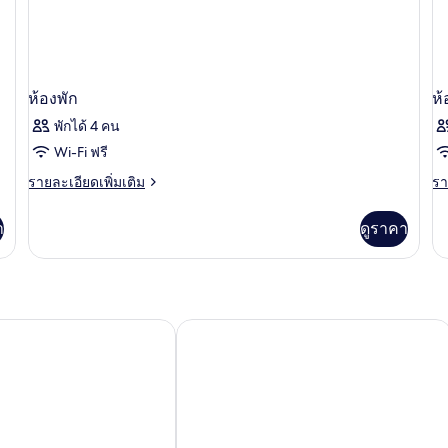
น
ห้องพัก
ห้
พักได้ 4 คน
Wi-Fi ฟรี
ราย
รา
รายละเอียดเพิ่มเติม
รา
ละเอียด
ละ
เพิ่ม
เพิ
า
ดูราคา
เติม
เต
เกี่ยว
เกี
กับ
กับ
ห้อง
ห้
พัก
พัก
าย แฮปปี้คัลเจอร์
โรงแรมนิวลาฟาแยต