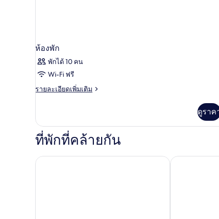
ห้องพัก
พักได้ 10 คน
Wi-Fi ฟรี
ราย
รายละเอียดเพิ่มเติม
ละเอียด
เพิ่ม
ดูราค
เติม
เกี่ยว
กับ
ที่พักที่คล้ายกัน
ห้อง
พัก
คอร์เนอร์ มงมาร์ต
โพซี โรงแรม บ