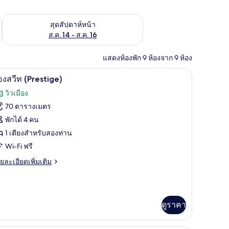
้ ส.ค. 7 - ส.ค. 9
ตรวจสอบจำนวนห้องพักว่างในสุดสัปดาห์หน้า ส.ค. 14 - ส.ค. 16
สุดสัปดาห์หน้า
ส.ค. 14 - ส.ค. 16
แสดงห้องพัก 9 ห้องจาก 9 ห้อง
สียง, เตารีด/โต๊ะรีดผ้า
ห้องสวีท (Prestige) | บริการอาหารในห้องพัก
ิด
18
องสวีท (Prestige)
าพถ่าย
วิวเมือง
้งหมด
70 ตารางเมตร
อง
พักได้ 4 คน
อง
1 เตียงสำหรับสองท่าน
Wi-Fi ฟรี
ีท
Prestige)
ย
ยละเอียดเพิ่มเติม
เอียด
่ม
ิม
่ยว
ดูราคา
อง