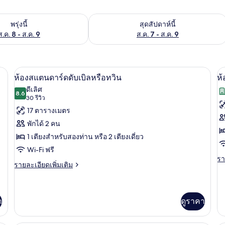
องพักว่างในพรุ่งนี้ ส.ค. 8 - ส.ค. 9
ตรวจสอบจำนวนห้องพักว่างในสุดสัปดาห์นี
พรุ่งนี้
สุดสัปดาห์นี้
ส.ค. 8 - ส.ค. 9
ส.ค. 7 - ส.ค. 9
้องเก็บเสียง, เตารีด/โต๊ะรีดผ้า
ตู้นิรภัยในห้องพัก, โต๊ะทำงาน, ห้องเก็บเ
เปิด
เป
12
ห้องสแตนดาร์ดดับเบิลหรือทวิน
ห้
ภาพถ่าย
ภ
ดีเลิศ
8.6
8.6 จาก 10
(30
30 รีวิว
ทั้งหมด
ทั
รีวิว)
17 ตารางเมตร
ของ
ข
พักได้ 2 คน
ห้อง
ห้
1 เตียงสำหรับสองท่าน หรือ 2 เตียงเดี่ยว
สแตนดาร์ด
สว
Wi-Fi ฟรี
(
รา
รา
ดับเบิล
ราย
รายละเอียดเพิ่มเติม
ละ
ละเอียด
หรือ
เพิ
เพิ่ม
เต
ทวิน
เติม
เกี
เกี่ยว
า
ดูราคา
กับ
กับ
ห้
ห้อง
สวี